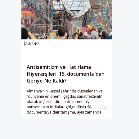
ALMANYA
Antisemitizm ve Hatırlama
Hiyerarşileri: 15. documenta’dan
Geriye Ne Kaldı?
Almanya’nın Kassel şehrinde düzenlenen ve
“dünyanın en önemli çağdaş sanat festivali”
olarak değerlendirilen documenta’ya
antisemitizm iddiaları gölge düşürdü.
15 Kasım 2022
documenta’ya dair tartışma, aynı zamanda
Almanya’nın hatırlama kültürü hakkında da
nüveler ortaya koyuyor.