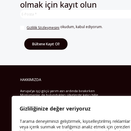
olmak için kayıt olun
 okudum, kabul ediyorum.
Gizlilik Sözleşmesini
HAKKIMIZDA
Avrupa’ya işçi göçü yarım asrı ardında bırakırken
Müslümanlar da bulundukları ülkelerde kalıcı hâle
geldiler. Bu durum “vatan”, “aidiyet”, “İslam” ve “Avrupa”
gibi birçok kavramın çift taraflı olarak sorgulanmasına
Gizliliğinize değer veriyoruz
neden oldu. Avrupa’da yerleşik bir Müslüman cemaatin
oluşması, hem yerleşik kültür ve siyasi düzen için, hem
de Müslümanlar için yeni sorulara da kapı araladı.
Tarama deneyiminizi geliştirmek, kişiselleştirilmiş reklamlar
Yazının devamı
veya içerik sunmak ve trafiğimizi analiz etmek için çerezleri