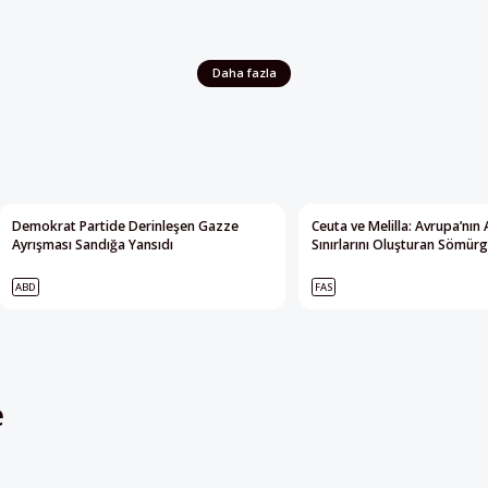
Daha fazla
Demokrat Partide Derinleşen Gazze
Ceuta ve Melilla: Avrupa’nın 
Ayrışması Sandığa Yansıdı
Sınırlarını Oluşturan Sömürg
ABD
FAS
e