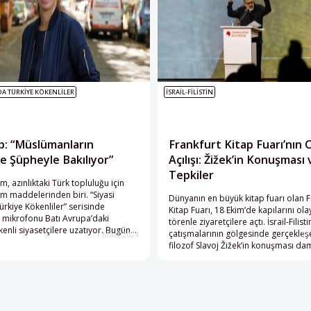
DA TÜRKIYE KÖKENLILER
İSRAIL-FILISTIN
alp: “Müslümanların
Frankfurt Kitap Fuarı’nın O
e Şüpheyle Bakılıyor”
Açılışı: Žižek’in Konuşması 
Tepkiler
lım, azınlıktaki Türk topluluğu için
 maddelerinden biri. “Siyasi
Dünyanın en büyük kitap fuarı olan F
rkiye Kökenliler” serisinde
Kitap Fuarı, 18 Ekim’de kapılarını olay
, mikrofonu Batı Avrupa’daki
törenle ziyaretçilere açtı. İsrail-Filisti
kenli siyasetçilere uzatıyor. Bugün
çatışmalarının gölgesinde gerçekleşe
1 Mart 2024
20
ya’daki Sol Partiden (Die Linke)
filozof Slavoj Žižek’in konuşması d
ilciler Meclisi üyesi Elif Eralp’te.
vurdu.