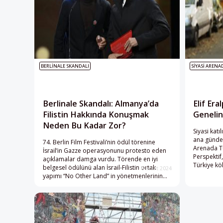
BERLINALE SKANDALI
SIYASI ARENA
Berlinale Skandalı: Almanya’da
Elif Er
Filistin Hakkında Konuşmak
Genelin
Neden Bu Kadar Zor?
Siyasi katı
ana gündem
74. Berlin Film Festivali’nin ödül törenine
Arenada Tü
İsrail’in Gazze operasyonunu protesto eden
Perspektif
açıklamalar damga vurdu. Törende en iyi
Türkiye kö
belgesel ödülünü alan İsrail-Filistin ortak
6 Mart 2024
söz, Alman
yapımı “No Other Land” in yönetmenlerinin
Berlin Tems
konuşması siyasetçiler ve medya tarafından
antisemitizmle suçlandı.