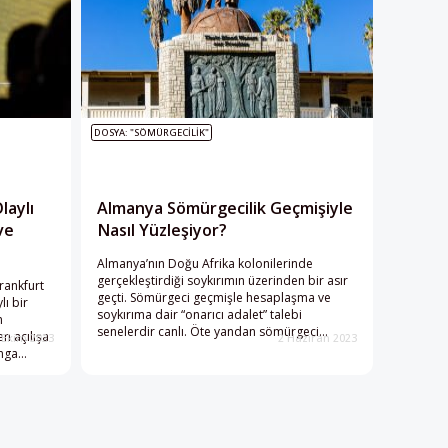
DOSYA: "SÖMÜRGECILIK"
laylı
Almanya Sömürgecilik Geçmişiyle
ve
Nasıl Yüzleşiyor?
Almanya’nın Doğu Afrika kolonilerinde
gerçekleştirdiği soykırımın üzerinden bir asır
rankfurt
geçti. Sömürgeci geçmişle hesaplaşma ve
lı bir
soykırıma dair “onarıcı adalet” talebi
n
senelerdir canlı. Öte yandan sömürgeci
n açılışa
 Ekim 2023
2 Haziran 2023
geçmişle hesaplaşmak aynı zamanda
amga
Almanya’nın kendi ulusal kimliğindeki
sömürgeci izlerle de yüzleşmesi anlamına
geliyor.