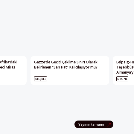
Afrika’daki
Gazze’de Geçici Çekilme Sınırı Olarak
Leipzig-Ha
eci Miras
Belirlenen “Sarı Hat” Kalıcılaşıyor mu?
Teşebbüsü
Almanya’ya
ATEŞKES
DRONE
Yayının tamamı