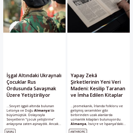
İşgal Altındaki Ukraynalı
Yapay Zekâ
Çocuklar Rus
Şirketlerinin Yeni Veri
Ordusunda Savaşmak
Madeni: Kesilip Taranan
Üzere Yetiştiriliyor
ve İmha Edilen Kitaplar
...Sovyet işgali altında bulunan
...jeomekanik, İrlanda folkloru ve
Letonya ve Doğu
Almanya
’da
gelişmiş seramikler gibi
büyümüştük. Dolayısıyla
birbirinden uzak alanlarda
Sovyetlerin “çocuk yetiştirme”
uzmanlık kitapları bulunuyordu.
anlayışına zaten aşinaydık. Ancak
Almanya
, İsviçre ve İspanya’daki
Ukrayna’ya gittiğimizde
satıcılar da benzer talepler bildirdi.
SAVAŞ
ANTHROPIC
karşılaştığımız tablo yine de bizi
Bazı siparişlerin Kanada merkezli