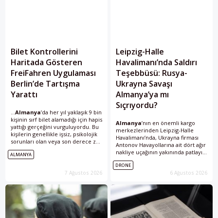
Bilet Kontrollerini
Leipzig-Halle
Haritada Gösteren
Havalimanı’nda Saldırı
FreiFahren Uygulaması
Teşebbüsü: Rusya-
Berlin’de Tartışma
Ukrayna Savaşı
Yarattı
Almanya’ya mı
Sıçrıyordu?
...
Almanya
’da her yıl yaklaşık 9 bin
kişinin sırf bilet alamadığı için hapis
Almanya
’nın en önemli kargo
yattığı gerçeğini vurguluyordu. Bu
merkezlerinden Leipzig-Halle
kişilerin genellikle işsiz, psikolojik
Havalimanı’nda, Ukrayna firması
sorunları olan veya son derece zor
Antonov Havayollarına ait dört ağır
şartlarda yaşayan bireyler
nakliye uçağının yakınında patlayıcı
ALMANYA
olduğunu...
taşıyan bir drone bulundu. İnsansız
DRONE
hava aracına bağlanan pakette
7 Ağustos 2026
6 Ağustos 2026
PETN ve Semtex...