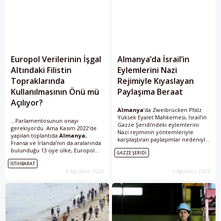
Europol Verilerinin İşgal
Almanya’da İsrail’in
Altındaki Filistin
Eylemlerini Nazi
Topraklarında
Rejimiyle Kıyaslayan
Kullanılmasının Önü mü
Paylaşıma Beraat
Açılıyor?
Almanya
’da Zweibrücken Pfalz
Yüksek Eyalet Mahkemesi, İsrail’in
...Parlamentosunun onayı
Gazze Şeridi’ndeki eylemlerini
gerekiyordu. Ama Kasım 2022’de
Nazi rejiminin yöntemleriyle
yapılan toplantıda
Almanya
,
karşılaştıran paylaşımlar nedeniyle
Fransa ve İrlanda’nın da aralarında
para cezasına çarptırılan bir
bulunduğu 13 üye ülke, Europol
GAZZE ŞERIDI
Instagram kullanıcısını beraat
verilerinin işgal altındaki
ettirdi. Mahkeme, Nazi
İSTIHBARAT
topraklarda kullanılmasına kesin
sembollerinin her kullanımının
3 Ağustos 2026
3 Ağustos 2026
biçimde karşı çıktı. Der Spiegel’in...
otomatik...