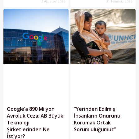
3 Ağustos 2026
31 Temmuz 2026
almasını istedi. Avrupa...
Google’a 890 Milyon
“Yerinden Edilmiş
Avroluk Ceza: AB Büyük
İnsanların Onurunu
Teknoloji
Korumak Ortak
Şirketlerinden Ne
Sorumluluğumuz”
İstiyor?