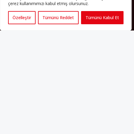
çerez kullanımımızı kabul etmiş olursunuz.
Avrupa’ya işçi göçü yarım asrı ardında bırakırken Müslümanlar da
bulundukları ülkelerde kalıcı hâle geldiler. Bu durum “vatan”,
“aidiyet”, “İslam” ve “Avrupa” gibi birçok kavramın çift taraflı olarak
Özelleştir
Tümünü Reddet
Tümünü Kabul Et
sorgulanmasına neden oldu. Avrupa’da yerleşik bir Müslüman
cemaatin oluşması, hem yerleşik kültür ve siyasi düzen için, hem
de Müslümanlar için yeni sorulara da kapı araladı.
Yazının devamı
PERSPEKTIF’I SOSYAL MEDYADA TAKIP EDEBILIRSINIZ