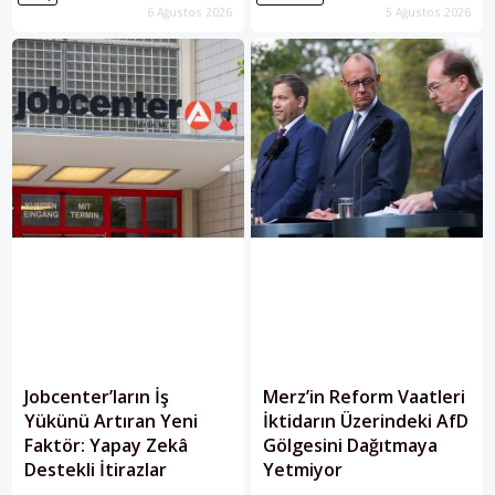
6 Ağustos 2026
5 Ağustos 2026
sarstı. Rusya Federasyonu’nun
Zoom Books üzerinden geldiği...
kontrolü altındaki Ukraynalı...
Jobcenter’ların İş
Merz’in Reform Vaatleri
Yükünü Artıran Yeni
İktidarın Üzerindeki AfD
Faktör: Yapay Zekâ
Gölgesini Dağıtmaya
Destekli İtirazlar
Yetmiyor