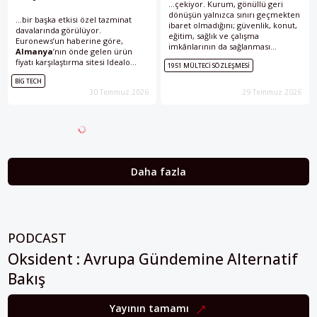
...çekiyor. Kurum, gönüllü geri
dönüşün yalnızca sınırı geçmekten
...bir başka etkisi özel tazminat
ibaret olmadığını; güvenlik, konut,
davalarında görülüyor.
eğitim, sağlık ve çalışma
Euronews’un haberine göre,
imkânlarının da sağlanması
Almanya
’nın önde gelen ürün
gerektiğini vurguluyor.
fiyatı karşılaştırma sitesi Idealo
1951 MÜLTECI SÖZLEŞMESI
https://twitter.com/baltas60/status/20
2025’te Berlin’de görülen davada
Bekir Altaş: “İnsan Onurunun
BIG TECH
465 milyon avro tazminata hak
Korunması Ortak
30 Temmuz 2026
29 Temmuz 2026
kazandı. Yeni karar,...
Sorumluluğumuz”
Almanya
...
Daha fazla
PODCAST
Oksident : Avrupa Gündemine Alternatif
Bakış
Yayının tamamı