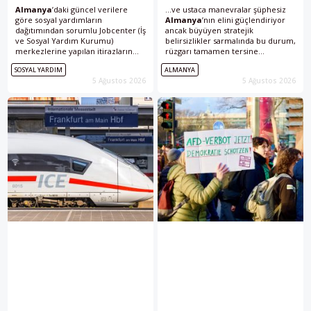
Almanya
’daki güncel verilere
...ve ustaca manevralar şüphesiz
göre sosyal yardımların
Almanya
’nın elini güçlendiriyor
dağıtımından sorumlu Jobcenter (İş
ancak büyüyen stratejik
ve Sosyal Yardım Kurumu)
belirsizlikler sarmalında bu durum,
merkezlerine yapılan itirazların
rüzgarı tamamen tersine
sayısında 2026’nın ilk yarısında
çevirmeye yetecek gibi durmuyor.
SOSYAL YARDIM
ALMANYA
dikkat çekici bir artış gözlemlendi.
Almanya
'da AfD'nin Olası İktidarı
5 Ağustos 2026
5 Ağustos 2026
Resmî itirazların sayısı 2022...
Türk Diasporasını Nasıl Etkiler?
AfD...