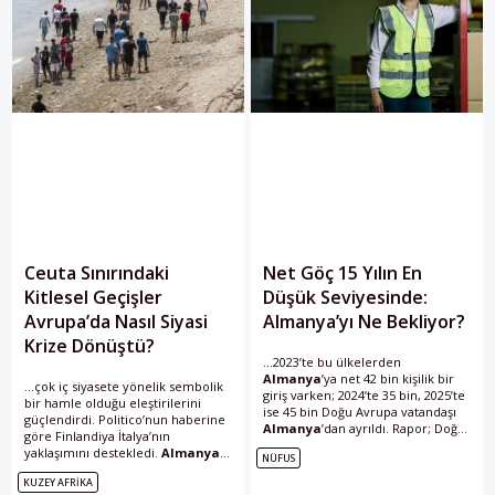
Ceuta Sınırındaki
Net Göç 15 Yılın En
Kitlesel Geçişler
Düşük Seviyesinde:
Avrupa’da Nasıl Siyasi
Almanya’yı Ne Bekliyor?
Krize Dönüştü?
...2023’te bu ülkelerden
Almanya
’ya net 42 bin kişilik bir
...çok iç siyasete yönelik sembolik
giriş varken; 2024’te 35 bin, 2025’te
bir hamle olduğu eleştirilerini
ise 45 bin Doğu Avrupa vatandaşı
güçlendirdi. Politico’nun haberine
Almanya
’dan ayrıldı. Rapor; Doğu
göre Finlandiya İtalya’nın
Avrupa’daki ekonomik
yaklaşımını destekledi.
Almanya
NÜFUS
kalkınmanın,
Almanya
ile...
Başbakanı Friedrich Merz ise
KUZEY AFRIKA
Fas’tan bu kişileri gecikmeden geri