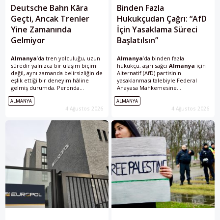
Deutsche Bahn Kâra
Binden Fazla
Geçti, Ancak Trenler
Hukukçudan Çağrı: “AfD
Yine Zamanında
İçin Yasaklama Süreci
Gelmiyor
Başlatılsın”
Almanya
’da tren yolculuğu, uzun
Almanya
’da binden fazla
süredir yalnızca bir ulaşım biçimi
hukukçu, aşırı sağcı
Almanya
için
değil, aynı zamanda belirsizliğin de
Alternatif (AfD) partisinin
eşlik ettiği bir deneyim hâline
yasaklanması talebiyle Federal
gelmiş durumda. Peronda
Anayasa Mahkemesine
bekleyen yolcular için “gecikme”,
başvurulmasını istedi.
ALMANYA
ALMANYA
“aktarma yapılacak trenin
Cumhuriyetçi Avukatlar Derneği
4 Ağustos 2026
4 Ağustos 2026
kaçırılması”...
(Republikanischer Anwältinnen-
und Anwälteverein, RAV), en az
1051 avukat,...