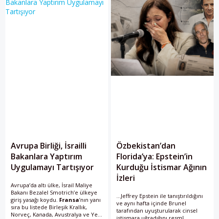
Avrupa Birliği, İsrailli
Özbekistan’dan
Bakanlara Yaptırım
Florida’ya: Epstein’in
Uygulamayı Tartışıyor
Kurduğu İstismar Ağının
İzleri
Avrupa’da altı ülke, İsrail Maliye
Bakanı Bezalel Smotrich’e ülkeye
...Jeffrey Epstein ile tanıştırıldığını
giriş yasağı koydu.
Fransa
’nın yanı
ve aynı hafta içinde Brunel
sıra bu listede Birleşik Krallık,
tarafından uyuşturularak cinsel
Norveç, Kanada, Avustralya ve Yeni
istismara uğradığını resmî