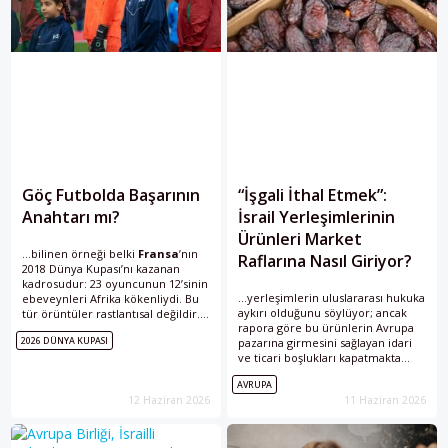
Göç Futbolda Başarının
“İşgali İthal Etmek”:
Anahtarı mı?
İsrail Yerleşimlerinin
Ürünleri Market
...bilinen örneği belki
Fransa
’nın
Raflarına Nasıl Giriyor?
2018 Dünya Kupası’nı kazanan
kadrosudur: 23 oyuncunun 12’sinin
...yerleşimlerin uluslararası hukuka
ebeveynleri Afrika kökenliydi. Bu
aykırı olduğunu söylüyor; ancak
tür örüntüler rastlantısal değildir.
rapora göre bu ürünlerin Avrupa
Fransa
’nın kadrosu, ülkenin Kuzey
2026 DÜNYA KUPASI
pazarına girmesini sağlayan idari
ve Batı Afrika ile olan sömürge...
ve ticari boşlukları kapatmakta
yetersiz kalıyor. Bu tablo, özellikle
AVRUPA
Almanya,
Fransa
, Hollanda,
12 Haziran 2026
11 Haziran 2026
Belçika ve...