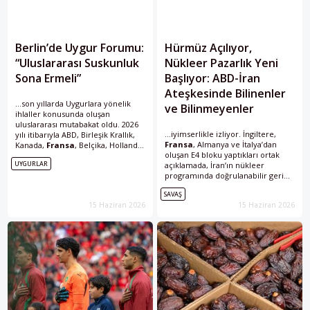
Berlin’de Uygur Forumu:
Hürmüz Açılıyor,
“Uluslararası Suskunluk
Nükleer Pazarlık Yeni
Sona Ermeli”
Başlıyor: ABD-İran
Ateşkesinde Bilinenler
...son yıllarda Uygurlara yönelik
ve Bilinmeyenler
ihlaller konusunda oluşan
uluslararası mutabakat oldu. 2026
...iyimserlikle izliyor. İngiltere,
yılı itibarıyla ABD, Birleşik Krallık,
Fransa
, Almanya ve İtalya’dan
Kanada,
Fransa
, Belçika, Hollanda,
oluşan E4 bloku yaptıkları ortak
Çekya, İrlanda, Litvanya ve
UYGURLAR
açıklamada, İran’ın nükleer
Tayvan’ın yanı sıra Avrupa
programında doğrulanabilir geri
Parlamentosu da...
adımlar atması halinde
SAVAŞ
yaptırımların kaldırılabileceği
15 Haziran 2026
15 Haziran 2026
mesajını verdi.
Fransa
Cumhurbaşkanı Emmanuel
Macron, Hürmüz...