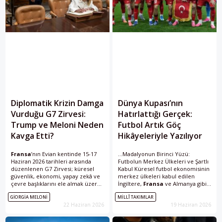
Diplomatik Krizin Damga
Dünya Kupası’nın
Vurduğu G7 Zirvesi:
Hatırlattığı Gerçek:
Trump ve Meloni Neden
Futbol Artık Göç
Kavga Etti?
Hikâyeleriyle Yazılıyor
Fransa
’nın Evian kentinde 15-17
...Madalyonun Birinci Yüzü:
Haziran 2026 tarihleri arasında
Futbolun Merkez Ülkeleri ve Şartlı
düzenlenen G7 Zirvesi; küresel
Kabul Küresel futbol ekonomisinin
güvenlik, ekonomi, yapay zekâ ve
merkez ülkeleri kabul edilen
çevre başlıklarını ele almak üzere
İngiltere,
Fransa
ve Almanya gibi
toplansa da zirvenin ardından ABD
ülkeler dünyanın en nitelikli ve
GIORGIA MELONI
MILLÎ TAKIMLAR
Başkanı Donald Trump...
büyük bütçeli spor altyapılarına...
22 Haziran 2026
19 Haziran 2026