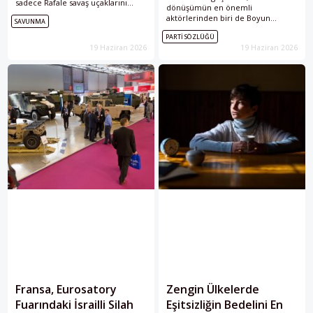
sadece Rafale savaş uçaklarını
dönüşümün en önemli
değiştirmekten ibaret değildi.
aktörlerinden biri de Boyun
SAVUNMA
Gelecekteki herhangi bir uçağın,
Eğmeyen
Fransa
(La France
eninde...
PARTI SÖZLÜĞÜ
insoumise-LFI) oldu. Jean-Luc
19 Haziran 2026
19 Haziran 2026
Mélenchon’un öncülüğünde
2016’da kurulan LFI,...
Fransa, Eurosatory
Zengin Ülkelerde
Fuarındaki İsrailli Silah
Eşitsizliğin Bedelini En