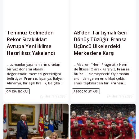
Temmuz Gelmeden
AB’den Tartışmalı Geri
Rekor Sıcaklıklar:
Dönüş Tüzüğü: Fransa
Avrupa Yeni İklime
Üçüncü Ülkelerdeki
Hazırlıksız Yakalandı
Merkezlere Karşı
...uzmanlar yaşananların sıradan
...Macron: “Hem Pragmatik Hem
bir yaz dönemi olarak
de İlkesel Olarak Karşıyız,
Fransa
değerlendirilmemesi gerektiğini
Bu Yolu İzlemeyecek” Oylamanın
belirtiyor.
Fransa
, İspanya, İtalya,
ardından gelen en dikkat çekici
Almanya, Birleşik Krallık, Belçika ve
siyasi tepkilerden biri
Fransa
Hollanda gibi ülkelerde günlük
Cumhurbaşkanı Emmanuel
OMEGA BLOKAJI
AB GÖÇ POLITIKASI
yaşamı etkileyen sıcaklıklar;
Macron’dan geldi. Macron, 19
25 Haziran 2026
24 Haziran 2026
ulaşım, enerji, eğitim ve sağlık...
Haziran’da Brüksel’deki...