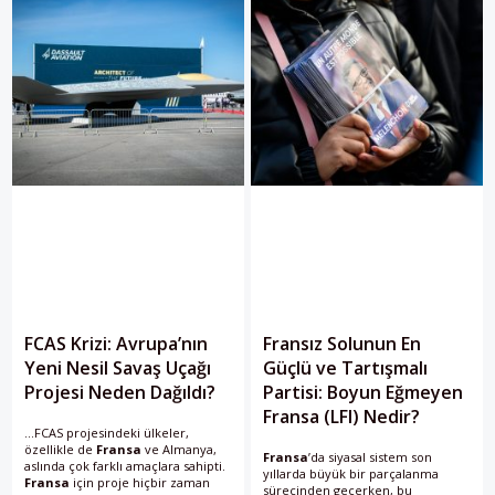
FCAS Krizi: Avrupa’nın
Fransız Solunun En
Yeni Nesil Savaş Uçağı
Güçlü ve Tartışmalı
Projesi Neden Dağıldı?
Partisi: Boyun Eğmeyen
Fransa (LFI) Nedir?
...FCAS projesindeki ülkeler,
özellikle de
Fransa
ve Almanya,
Fransa
’da siyasal sistem son
aslında çok farklı amaçlara sahipti.
yıllarda büyük bir parçalanma
Fransa
için proje hiçbir zaman
sürecinden geçerken, bu