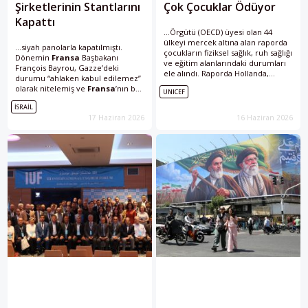
Şirketlerinin Stantlarını
Çok Çocuklar Ödüyor
Kapattı
...Örgütü (OECD) üyesi olan 44
ülkeyi mercek altına alan raporda
...siyah panolarla kapatılmıştı.
çocukların fiziksel sağlık, ruh sağlığı
Dönemin
Fransa
Başbakanı
ve eğitim alanlarındaki durumları
François Bayrou, Gazze’deki
ele alındı. Raporda Hollanda,
durumu “ahlaken kabul edilemez”
Danimarka ve
Fransa
gibi ülkeler,
olarak nitelemiş ve
Fransa
’nın bu
UNICEF
çocukların iyi...
koşullarda “kınama” ve “mesafe”
ISRAIL
göstermesi gerektiğini söylemişti.
17 Haziran 2026
16 Haziran 2026
Fransa
Dışişleri Bakanlığı da
İsrail’e...