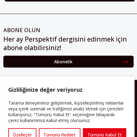
ABONE OLUN
Her ay Perspektif dergisini edinmek için
abone olabilirsiniz!
Abonelik
HAKKIMIZDA
Gizliliğinize değer veriyoruz
Avrupa’ya işçi göçü yarım asrı ardında bırakırken Müslümanlar da
Tarama deneyiminizi geliştirmek, kişiselleştirilmiş reklamlar
bulundukları ülkelerde kalıcı hâle geldiler. Bu durum “vatan”,
veya içerik sunmak ve trafiğimizi analiz etmek için çerezleri
“aidiyet”, “İslam” ve “Avrupa” gibi birçok kavramın çift taraflı olarak
kullanıyoruz. "Tümünü Kabul Et" seçeneğine tıklayarak
sorgulanmasına neden oldu. Avrupa’da yerleşik bir Müslüman
çerez kullanımımızı kabul etmiş olursunuz.
cemaatin oluşması, hem yerleşik kültür ve siyasi düzen için, hem
de Müslümanlar için yeni sorulara da kapı araladı.
Özelleştir
Tümünü Reddet
Tümünü Kabul Et