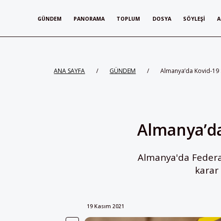
GÜNDEM
PANORAMA
TOPLUM
DOSYA
SÖYLEŞI
A
ANA SAYFA
/
GÜNDEM
/
Almanya’da Kovid-19 S
Almanya’da
Almanya'da Federal
karar
19 Kasım 2021