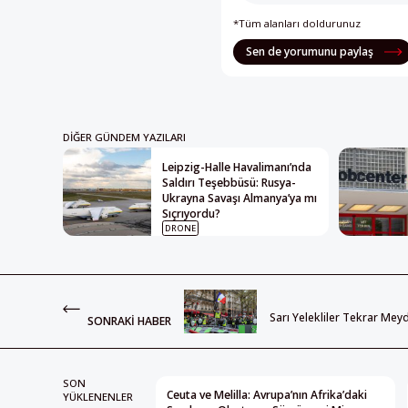
*Tüm alanları doldurunuz
Sen de yorumunu paylaş
DIĞER GÜNDEM YAZILARI
Leipzig-Halle Havalimanı’nda
Saldırı Teşebbüsü: Rusya-
Ukrayna Savaşı Almanya’ya mı
Sıçrıyordu?
DRONE
Sarı Yelekliler Tekrar Mey
SONRAKI HABER
SON
Ceuta ve Melilla: Avrupa’nın Afrika’daki
YÜKLENENLER