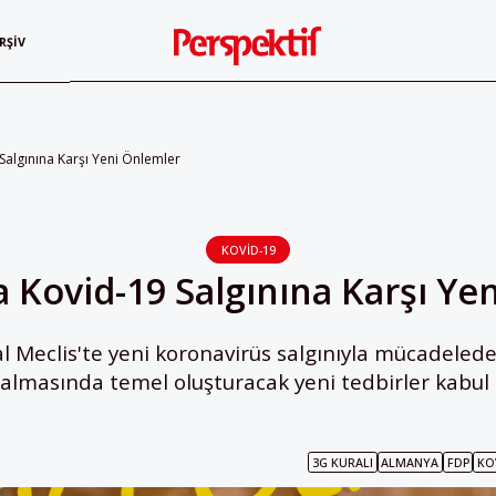
RŞIV
algınına Karşı Yeni Önlemler
KOVID-19
 Kovid-19 Salgınına Karşı Ye
 Meclis'te yeni koronavirüs salgınıyla mücadelede
 almasında temel oluşturacak yeni tedbirler kabul e
3G KURALI
ALMANYA
FDP
KO