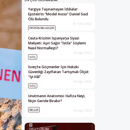
Yargıya Taşınamayan İddialar:
Epstein’in “Model Avcısı” Daniel Siad
Ölü Bulundu
31 Tem 2026
EPSTEIN BELGELERI
Ceuta Krizinin İspanya’ya Siyasi
Maliyeti: Aşırı Sağın “İstila” Söylemi
Nasıl Normalleşti?
03 Ağu 2026
GÖÇ
İsveç’te Göçmenler İçin Hukuki
Güvenliği Zayıflatan Tartışmalı Ölçüt:
“İyi Hâl”
04 Ağu 2026
GÖÇ
Unutmanın Anatomisi: Hafıza Neyi,
Niçin Geride Bırakır?
BELLEK
04 Ağu 2026
OKU/YORUM