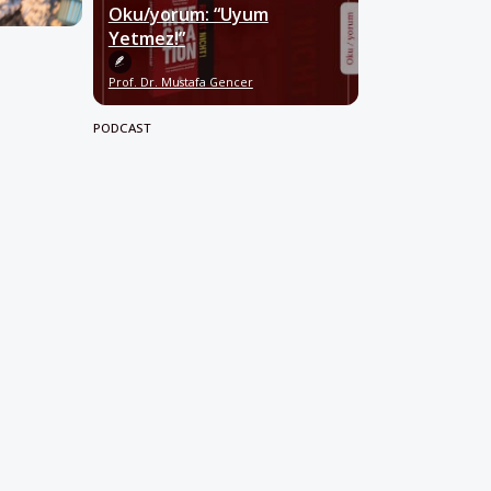
Oku/yorum: “Uyum
Yetmez!”
Prof. Dr. Mustafa Gencer
PODCAST