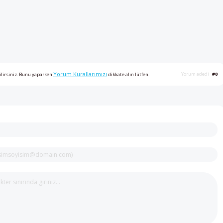
Yorum Kurallarımızı
Yorum adedi
#0
ilirsiniz. Bunu yaparken
dikkate alın lütfen.