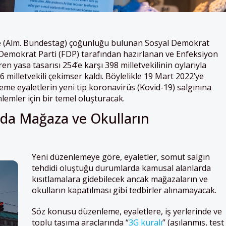
e (Alm. Bundestag) çoğunluğu bulunan Sosyal Demokrat
r Demokrat Parti (FDP) tarafından hazırlanan ve Enfeksiyon
en yasa tasarısı 254’e karşı 398 milletvekilinin oylarıyla
 milletvekili çekimser kaldı. Böylelikle 19 Mart 2022’ye
eme eyaletlerin yeni tip koronavirüs (Kovid-19) salgınına
lemler için bir temel oluşturacak.
da Mağaza ve Okulların
Yeni düzenlemeye göre, eyaletler, somut salgın
tehdidi oluştuğu durumlarda kamusal alanlarda
kısıtlamalara gidebilecek ancak mağazaların ve
okulların kapatılması gibi tedbirler alınamayacak.
Söz konusu düzenleme, eyaletlere, iş yerlerinde ve
toplu taşıma araçlarında “
3G kuralı
” (aşılanmış, test