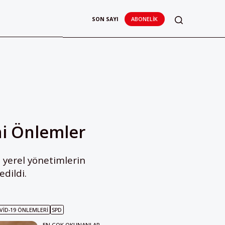
SON SAYI
ABONELIK
ni Önlemler
 yerel yönetimlerin
dildi.
VID-19 ÖNLEMLERI
SPD
EN ÇOK OKUNANLAR