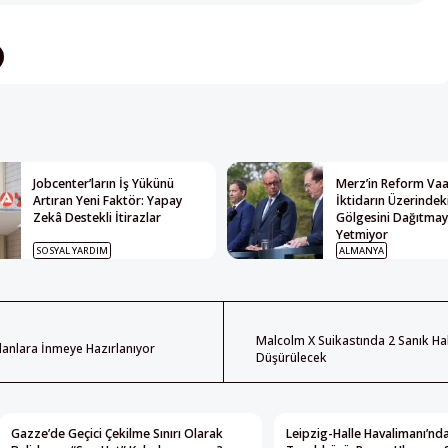
Jobcenter’ların İş Yükünü
Merz’in Reform Vaat
Artıran Yeni Faktör: Yapay
İktidarın Üzerindek
Zekâ Destekli İtirazlar
Gölgesini Dağıtma
Yetmiyor
SOSYAL YARDIM
ALMANYA
Malcolm X Suikastında 2 Sanık H
danlara İnmeye Hazırlanıyor
Düşürülecek
Gazze’de Geçici Çekilme Sınırı Olarak
Leipzig-Halle Havalimanı’nda