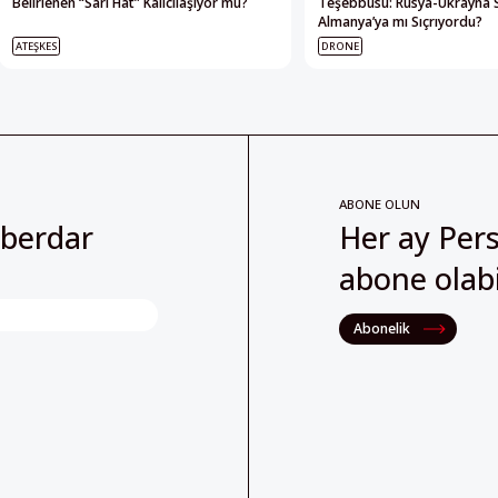
Belirlenen “Sarı Hat” Kalıcılaşıyor mu?
Teşebbüsü: Rusya-Ukrayna 
Almanya’ya mı Sıçrıyordu?
ATEŞKES
DRONE
ABONE OLUN
aberdar
Her ay Pers
abone olabil
Abonelik