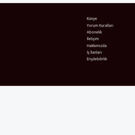
Künye
Yorum Kuralları
Abonelik
İletişim
Hakkımızda
İş İlanları
Erişilebilirlik
Gizlilik Sözleşmesi
Şartlar & Koşullar