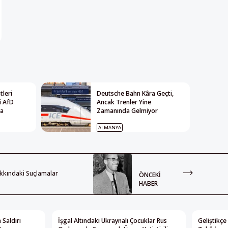
leri
Deutsche Bahn Kâra Geçti,
i AfD
Ancak Trenler Yine
ya
Zamanında Gelmiyor
ALMANYA
akkındaki Suçlamalar
ÖNCEKI
HABER
 Saldırı
İşgal Altındaki Ukraynalı Çocuklar Rus
Geliştikçe