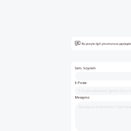
Bu yazıyla ilgili yorumunuzu paylaşab
İsim, Soyisim
E-Posta
Mesajınız