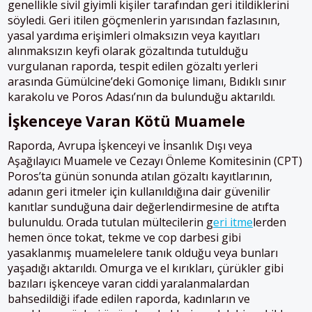
genellikle sivil giyimli kişiler tarafından geri itildiklerini
söyledi. Geri itilen göçmenlerin yarısından fazlasının,
yasal yardıma erişimleri olmaksızın veya kayıtları
alınmaksızın keyfi olarak gözaltında tutulduğu
vurgulanan raporda, tespit edilen gözaltı yerleri
arasında Gümülcine’deki Gomoniçe limanı, Bıdıklı sınır
karakolu ve Poros Adası’nın da bulunduğu aktarıldı.
İşkenceye
V
aran
K
ötü
M
uamele
Raporda, Avrupa İşkenceyi ve İnsanlık Dışı veya
Aşağılayıcı Muamele ve Cezayı Önleme Komitesinin (CPT)
Poros’ta günün sonunda atılan gözaltı kayıtlarının,
adanın geri itmeler için kullanıldığına dair güvenilir
kanıtlar sunduğuna dair değerlendirmesine de atıfta
bulunuldu. Orada tutulan mültecilerin g
eri itme
lerden
hemen önce tokat, tekme ve cop darbesi gibi
yasaklanmış muamelelere tanık olduğu veya bunları
yaşadığı aktarıldı. Omurga ve el kırıkları, çürükler gibi
bazıları işkenceye varan ciddi yaralanmalardan
bahsedildiği ifade edilen raporda, kadınların ve