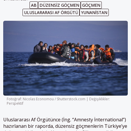
AB
DÜZENSIZ GÖÇMEN
GÖÇMEN
ULUSLARARASI AF ÖRGÜTÜ
YUNANISTAN
Fotoğraf: Nicolas Economou / Shutterstock.com | Değişiklikler:
Perspektif
Uluslararası Af Örgütünce (İng. “Amnesty İnternational”)
hazırlanan bir raporda, düzensiz göçmenlerin Türkiye’ye