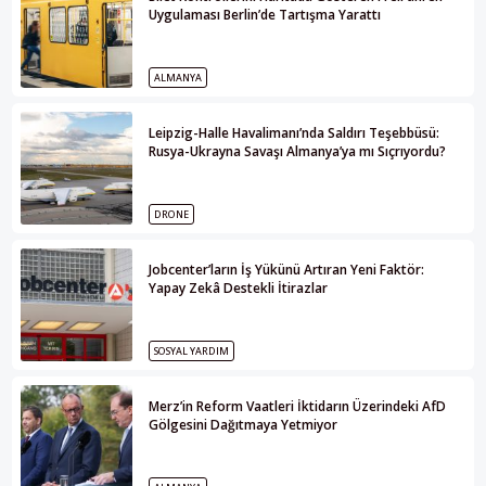
Uygulaması Berlin’de Tartışma Yarattı
ALMANYA
Leipzig-Halle Havalimanı’nda Saldırı Teşebbüsü:
Rusya-Ukrayna Savaşı Almanya’ya mı Sıçrıyordu?
DRONE
Jobcenter’ların İş Yükünü Artıran Yeni Faktör:
Yapay Zekâ Destekli İtirazlar
SOSYAL YARDIM
Merz’in Reform Vaatleri İktidarın Üzerindeki AfD
Gölgesini Dağıtmaya Yetmiyor