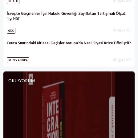
04 Ağu 2026
BELLEK
İsveç’te Göçmenler İçin Hukuki Güvenliği Zayıflatan Tartışmalı Ölçüt:
“İyi Hâl”
04 Ağu 2026
GÖÇ
Ceuta Sınırındaki Kitlesel Geçişler Avrupa’da Nasıl Siyasi Krize Dönüştü?
03 Ağu 2026
KUZEY AFRIKA
OKU/YORUM