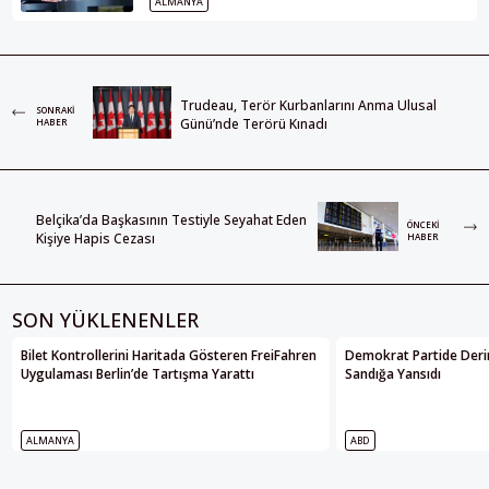
ALMANYA
Trudeau, Terör Kurbanlarını Anma Ulusal
SONRAKI
Günü’nde Terörü Kınadı
HABER
Belçika’da Başkasının Testiyle Seyahat Eden
ÖNCEKI
Kişiye Hapis Cezası
HABER
SON YÜKLENENLER
Bilet Kontrollerini Haritada Gösteren FreiFahren
Demokrat Partide Deri
Uygulaması Berlin’de Tartışma Yarattı
Sandığa Yansıdı
ALMANYA
ABD