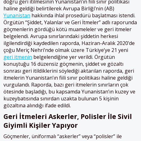
doğru geri itilmesinin Yunanistan’ın fiili sınır politikası
haline geldiği belirtilerek Avrupa Birliği’nin (AB)
Yunanistan
hakkında ihlal prosedürü başlatması istendi.
Örgütün “Şiddet, Yalanlar ve Geri İtmeler” adlı raporunda
göçmenlerin gördüğü kötü muameleler ve geri itmeler
belgelendi. Avrupa sınırlarındaki şiddetin herkesi
ilgilendirdiği kaydedilen raporda, Haziran-Aralık 2020’de
çoğu Meriç Nehri’nde olmak üzere Türkiye’ye 21 yeni
geri itmenin
belgelendiğine yer verildi. Örgütün
konuştuğu 16 düzensiz göçmenin, şiddet ve gözaltı
sonrası geri itildiklerini söylediği aktarılan raporda, geri
itmelerin Yunanistan’ın fiili sınır politikası haline geldiği
vurgulandı. Raporda, bazı geri itmelerin sınırların çok
ötesinde başladığı, bu kapsamda Yunanistan’ın kuzey ve
kuzeybatısında sınırdan uzakta bulunan 5 kişinin
gözaltına alındığı ifade edildi.
Geri
İ
tmeleri
A
skerler,
P
olisler
İ
le
S
ivil
G
iyimli
K
işiler
Y
apıyor
Göçmenler, üniformalı “askerler” veya “polisler” ile