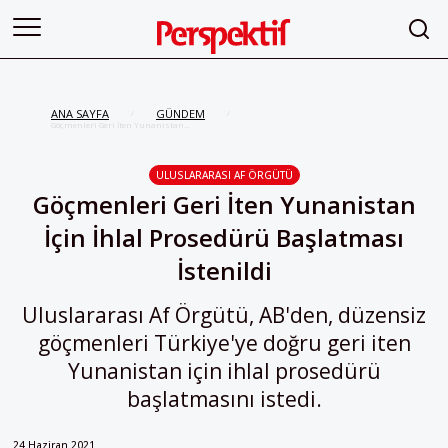
ANA SAYFA
GÜNDEM
/
/
Göçmenleri Geri İten Yunanistan
İçin İhlal Prosedürü Başlatması
İstenildi
ULUSLARARASI AF ÖRGÜTÜ
Göçmenleri Geri İten Yunanistan
İçin İhlal Prosedürü Başlatması
İstenildi
Uluslararası Af Örgütü, AB'den, düzensiz
göçmenleri Türkiye'ye doğru geri iten
Yunanistan için ihlal prosedürü
başlatmasını istedi.
24 Haziran 2021