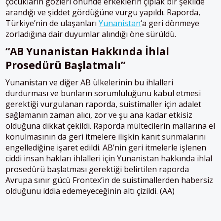
çocukların gözleri önünde erkeklerin çıplak bir şekilde
arandığı ve şiddet gördüğüne vurgu yapıldı. Raporda,
Türkiye’nin de ulaşanları
Yunanistan
‘a geri dönmeye
zorladığına dair duyumlar alındığı öne sürüldü.
“AB Yunanistan
H
akkında
İ
hlal
P
rosedürü
B
aşlatmalı”
Yunanistan ve diğer AB ülkelerinin bu ihlalleri
durdurması ve bunların sorumluluğunu kabul etmesi
gerektiği vurgulanan raporda, suistimaller için adalet
sağlamanın zaman alıcı, zor ve şu ana kadar etkisiz
olduğuna dikkat çekildi. Raporda mültecilerin mallarına el
konulmasının da geri itmelere ilişkin kanıt sunmalarını
engellediğine işaret edildi. AB’nin geri itmelerle işlenen
ciddi insan hakları ihlalleri için Yunanistan hakkında ihlal
prosedürü başlatması gerektiği belirtilen raporda
Avrupa sınır gücü Frontex’in de suistimallerden habersiz
olduğunu iddia edemeyeceğinin altı çizildi. (AA)