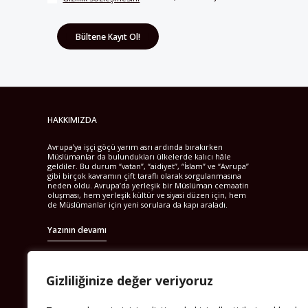
HAKKIMIZDA
Avrupa’ya işçi göçü yarım asrı ardında bırakırken
Müslümanlar da bulundukları ülkelerde kalıcı hâle
geldiler. Bu durum “vatan”, “aidiyet”, “İslam” ve “Avrupa”
gibi birçok kavramın çift taraflı olarak sorgulanmasına
neden oldu. Avrupa’da yerleşik bir Müslüman cemaatin
oluşması, hem yerleşik kültür ve siyasi düzen için, hem
de Müslümanlar için yeni sorulara da kapı araladı.
Yazının devamı
Gizliliğinize değer veriyoruz
PERSPEKTIF’I SOSYAL MEDYADA TAKIP