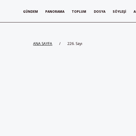
GÜNDEM
PANORAMA
TOPLUM
DOSYA
SÖYLEŞI
A
ANA SAYFA
/
226. Sayı