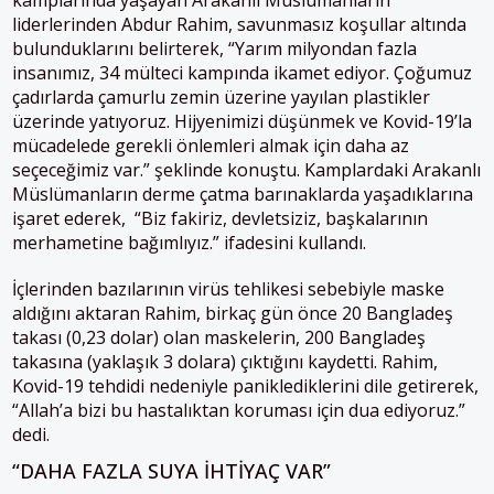
liderlerinden Abdur Rahim, savunmasız koşullar altında
bulunduklarını belirterek, “Yarım milyondan fazla
insanımız, 34 mülteci kampında ikamet ediyor. Çoğumuz
çadırlarda çamurlu zemin üzerine yayılan plastikler
üzerinde yatıyoruz. Hijyenimizi düşünmek ve Kovid-19’la
mücadelede gerekli önlemleri almak için daha az
seçeceğimiz var.” şeklinde konuştu. Kamplardaki Arakanlı
Müslümanların derme çatma barınaklarda yaşadıklarına
işaret ederek, “Biz fakiriz, devletsiziz, başkalarının
merhametine bağımlıyız.” ifadesini kullandı.
İçlerinden bazılarının virüs tehlikesi sebebiyle maske
aldığını aktaran Rahim, birkaç gün önce 20 Bangladeş
takası (0,23 dolar) olan maskelerin, 200 Bangladeş
takasına (yaklaşık 3 dolara) çıktığını kaydetti. Rahim,
Kovid-19 tehdidi nedeniyle paniklediklerini dile getirerek,
“Allah’a bizi bu hastalıktan koruması için dua ediyoruz.”
dedi.
“DAHA FAZLA SUYA İHTIYAÇ VAR”