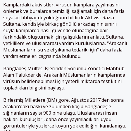
Kamplardaki aktivistler, virüsün kamplara yayılmasını
önlemek ve buralarda temizliği sağlamak için daha fazla
suya acil ihtiyaç duyulduğunu bildirdi. Aktivist Razia
Sultana, kendisiyle birkaç gönüllü arkadaşının sınırlı
suyla kamplarda nasıl güvende olunacağına dair
farkındalık oluşturmak için çalıştıklarını anlattı. Sultana,
yetkililere ve uluslararası yardım kuruluşlarına, “Arakanlı
Müslümanların su ve el yıkama tedariki için” daha fazla
yardım etmeleri çağrısında bulundu.
Bangladeş Mülteci İşlerinden Sorumlu Yönetici Mahbub
Alam Talukder de, Arakanlı Müslümanların kamplarında
virüsün belirlenebilmesi için yeterli miktarda test kitini
topladıkları bilgisini paylaştı.
Birleşmiş Milletlere (BM) göre, Ağustos 2017’den sonra
Arakan’daki baskı ve zulümden kaçıp Bangladeş’e
sığınanların sayısı 900 bine ulaştı. Uluslararası insan
hakları kuruluşları, daha önce yayımladıkları uydu
görüntüleriyle yüzlerce köyün yok edildiğini kanıtlamıştı.