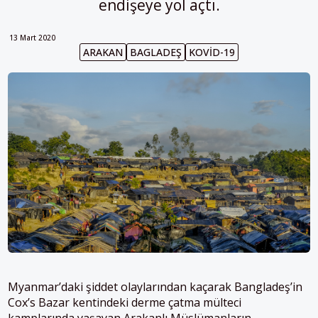
endişeye yol açtı.
13 Mart 2020
ARAKAN
BAGLADEŞ
KOVID-19
Myanmar’daki şiddet olaylarından kaçarak
Bangladeş’in
Cox’s Bazar kentindeki derme çatma mülteci
kamplarında yaşayan Arakanlı Müslümanların