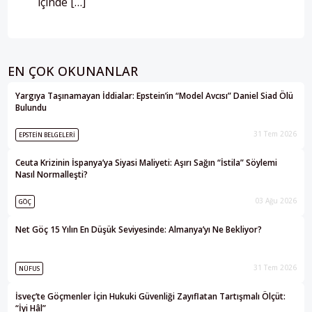
içinde […]
EN ÇOK OKUNANLAR
Yargıya Taşınamayan İddialar: Epstein’in “Model Avcısı” Daniel Siad Ölü
Bulundu
31 Tem 2026
EPSTEIN BELGELERI
Ceuta Krizinin İspanya’ya Siyasi Maliyeti: Aşırı Sağın “İstila” Söylemi
Nasıl Normalleşti?
03 Ağu 2026
GÖÇ
Net Göç 15 Yılın En Düşük Seviyesinde: Almanya’yı Ne Bekliyor?
31 Tem 2026
NÜFUS
İsveç’te Göçmenler İçin Hukuki Güvenliği Zayıflatan Tartışmalı Ölçüt:
“İyi Hâl”