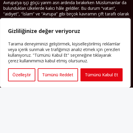
Avrupa’ya işçi göçü yarım asrı ardında bırakırken Müslümanlar da
bulundukları ülkelerde kalıcı hâle geldiler. Bu durum “vatan”,
“aidiyet”, “İslam” ve “Avrupa” gibi birçok kavramın çift taraflı olarak
sorgulanmasına neden oldu. Avrupa’da yerleşik bir Müslüman
cemaatin oluşması, hem yerleşik kültür ve siyasi düzen için, hem
Gizliliğinize değer veriyoruz
de Müslümanlar için yeni sorulara da kapı araladı.
Yazının devamı
Tarama deneyiminizi geliştirmek, kişiselleştirilmiş reklamlar
veya içerik sunmak ve trafiğimizi analiz etmek için çerezleri
kullanıyoruz. "Tümünü Kabul Et" seçeneğine tıklayarak
PERSPEKTIF’I SOSYAL MEDYADA TAKIP EDEBILIRSINIZ
çerez kullanımımızı kabul etmiş olursunuz.
Özelleştir
Tümünü Reddet
Tümünü Kabul Et