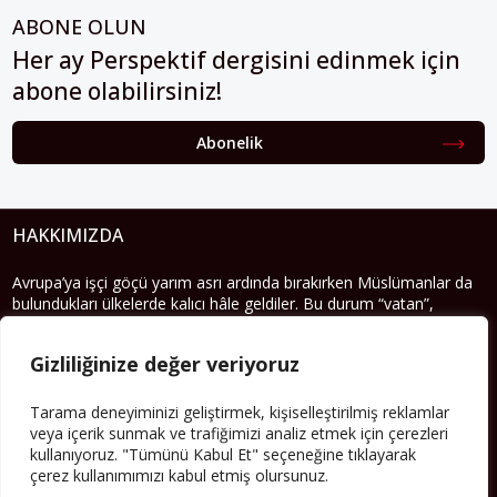
ABONE OLUN
Her ay Perspektif dergisini edinmek için
abone olabilirsiniz!
Abonelik
HAKKIMIZDA
Avrupa’ya işçi göçü yarım asrı ardında bırakırken Müslümanlar da
bulundukları ülkelerde kalıcı hâle geldiler. Bu durum “vatan”,
“aidiyet”, “İslam” ve “Avrupa” gibi birçok kavramın çift taraflı olarak
sorgulanmasına neden oldu. Avrupa’da yerleşik bir Müslüman
Gizliliğinize değer veriyoruz
cemaatin oluşması, hem yerleşik kültür ve siyasi düzen için, hem
de Müslümanlar için yeni sorulara da kapı araladı.
Tarama deneyiminizi geliştirmek, kişiselleştirilmiş reklamlar
Yazının devamı
veya içerik sunmak ve trafiğimizi analiz etmek için çerezleri
kullanıyoruz. "Tümünü Kabul Et" seçeneğine tıklayarak
çerez kullanımımızı kabul etmiş olursunuz.
PERSPEKTIF’I SOSYAL MEDYADA TAKIP EDEBILIRSINIZ