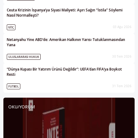
Ceuta Krizinin İspanya’ya Siyasi Maliyeti: Aşırı Sağın “İstila” Söylemi
Nasıl Normalleşti?
03 Ağu 2026
GÖÇ
Netanyahu Yine ABD’de: Amerikan Halkının Yarısı Tutuklanmasından
Yana
30 Tem 2026
ULUSLARARASI HUKUK
“Dünya Kupası Bir Yatırım Ürünü Değildir”: UEFA’dan FIFA’ya Boykot
Resti
31 Tem 2026
FUTBOL
OKU/YORUM