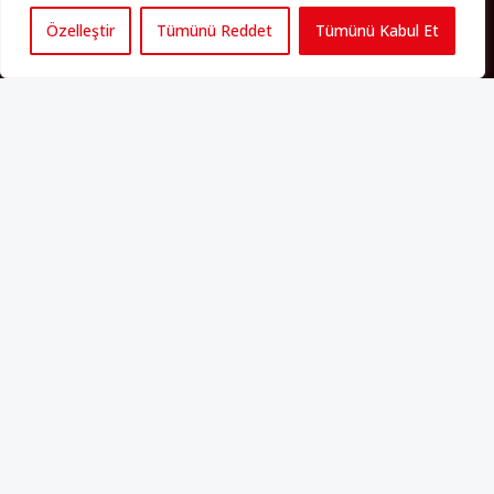
Özelleştir
Tümünü Reddet
Tümünü Kabul Et
Künye
Yorum Kuralları
Abonelik
İletişim
Hakkımızda
İş İlanları
Erişilebilirlik