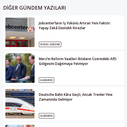
DIĞER GÜNDEM YAZILARI
Jobcenter’ların İş Yükünü Artıran Yeni Faktör:
Yapay Zekâ Destekli İtirazlar
SOSYAL YARDIM
Merz’in Reform Vaatleri İktidarın Üzerindeki AfD
Gölgesini Dağıtmaya Yetmiyor
ALMANYA
Deutsche Bahn Kâra Geçti, Ancak Trenler Yine
Zamanında Gelmiyor
ALMANYA