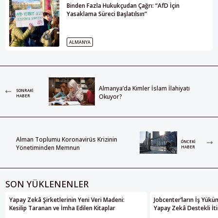
Binden Fazla Hukukçudan Çağrı: “AfD İçin
Yasaklama Süreci Başlatılsın”
ALMANYA
Almanya’da Kimler İslam İlahiyatı
SONRAKI
Okuyor?
HABER
Alman Toplumu Koronavirüs Krizinin
ÖNCEKI
Yönetiminden Memnun
HABER
SON YÜKLENENLER
Yapay Zekâ Şirketlerinin Yeni Veri Madeni:
Jobcenter’ların İş Yükü
Kesilip Taranan ve İmha Edilen Kitaplar
Yapay Zekâ Destekli İti