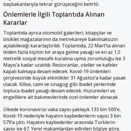
başbakanlarıyla tekrar görüşeceğini belirtti.
Önlemlerle İlgili Toplantıda Alınan
Kararlar
Toplantıda ayrıca otomobil galerileri, kitapçılar ve
bisiklet mağazalarının da metrekareye bakılmaksızın
açılabileceği kararlaştırıldı. Toplantıda, 22 Mart’ta alınan
ikiden fazla kişinin bir araya gelme yasağı ve en az 1,5
metrelik sosyal mesafe kuralına uyma zorunluluğu ise 3
Mayıs’a kadar uzatıldı. Restoranlar, oteller ve kafeler
kapalı kalmaya devam edecek. Kovid-19 önlemleri
çerçevesinde büyük etkinlikler 31 Ağustos’a kadar yasak
olacak. Kilise, cami ve sinagog gibi ibadet yerlerinde
topluca ibadet yasağı devam edecek. Huzurevleri ve
engellilere ait bakımevlerinde özel önlemler alınacak.
Ülkede koronavirüs vaka sayısı yaklaşık 133 bin 500’e,
Kovid-19 nedeniyle hayatını kaybedenlerin sayısı 3 bin
579’a çıktı. Hayatını kaybedenler arasında Türklerin
sayısı ise 67. Yerel makamlardan edinilen bilgiye göre,