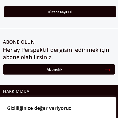
ABONE OLUN
Her ay Perspektif dergisini edinmek için
abone olabilirsiniz!
Abonelik
HAKKIMIZDA
Avrupa’ya işçi göçü yarım asrı ardında bırakırken Müslümanlar da
Gizliliğinize değer veriyoruz
bulundukları ülkelerde kalıcı hâle geldiler. Bu durum “vatan”,
“aidiyet”, “İslam” ve “Avrupa” gibi birçok kavramın çift taraflı olarak
sorgulanmasına neden oldu. Avrupa’da yerleşik bir Müslüman