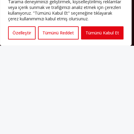
Tarama deneyiminizi geliştirmek, kişiselleştirilmiş reklamlar
cemaatin oluşması, hem yerleşik kültür ve siyasi düzen için, hem
veya içerik sunmak ve trafiğimizi analiz etmek için çerezleri
de Müslümanlar için yeni sorulara da kapı araladı.
kullanıyoruz. "Tümünü Kabul Et" seçeneğine tıklayarak
çerez kullanımımızı kabul etmiş olursunuz.
Yazının devamı
Özelleştir
Tümünü Reddet
Tümünü Kabul Et
PERSPEKTIF’I SOSYAL MEDYADA TAKIP EDEBILIRSINIZ
Künye
Yorum Kuralları
Abonelik