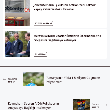
Jobcenter’ların İş Yükünü Artıran Yeni Faktör:
Yapay Zekâ Destekli İtirazlar
SOSYAL YARDIM
Merz’in Reform Vaatleri İktidarın Üzerindeki AfD
Gölgesini Dağıtmaya Yetmiyor
ALMANYA
“Almanya’nın Yılda 1,5 Milyon Göçmene
SONRAKI
İhtiyacı Var”
HABER
Kaymakam Seçilen AfD’li Politikacının
ÖNCEKI
Anayasaya Bağlılığı İnceleniyor
HABER