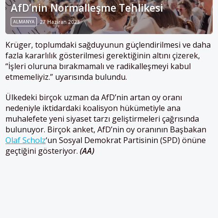
AfD’nin Normalleşme Tehlikesi
ALMANYA
27 Haziran 2023
Krüger, toplumdaki sağduyunun güçlendirilmesi ve daha
fazla kararlılık gösterilmesi gerektiğinin altını çizerek,
“İşleri oluruna bırakmamalı ve radikalleşmeyi kabul
etmemeliyiz.” uyarısında bulundu.
Ülkedeki birçok uzman da AfD’nin artan oy oranı
nedeniyle iktidardaki koalisyon hükümetiyle ana
muhalefete yeni siyaset tarzı geliştirmeleri çağrısında
bulunuyor. Birçok anket, AfD’nin oy oranının Başbakan
Olaf Scholz
‘un Sosyal Demokrat Partisinin (SPD) önüne
geçtiğini gösteriyor.
(AA)