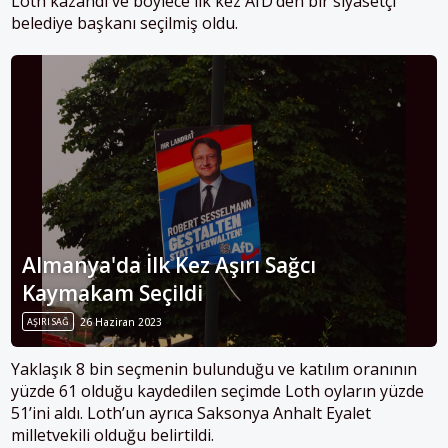
Loth
kazandı ve böylece ilk kez AfD’den bir siyasetçi
belediye başkanı seçilmiş oldu.
Almanya'da İlk Kez Aşırı Sağcı
Kaymakam Seçildi
AŞIRI SAĞ
26 Haziran 2023
Yaklaşık 8 bin seçmenin bulunduğu ve katılım oranının
yüzde 61 olduğu kaydedilen seçimde Loth oyların yüzde
51’ini aldı. Loth’un ayrıca Saksonya Anhalt Eyalet
milletvekili olduğu belirtildi.