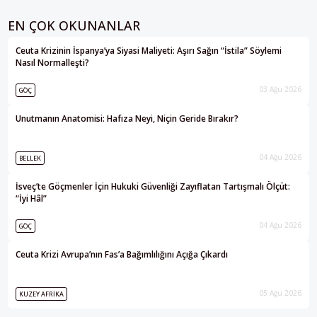
EN ÇOK OKUNANLAR
Ceuta Krizinin İspanya’ya Siyasi Maliyeti: Aşırı Sağın “İstila” Söylemi
Nasıl Normalleşti?
03 Ağu 2026
GÖÇ
Unutmanın Anatomisi: Hafıza Neyi, Niçin Geride Bırakır?
04 Ağu 2026
BELLEK
İsveç’te Göçmenler İçin Hukuki Güvenliği Zayıflatan Tartışmalı Ölçüt:
“İyi Hâl”
04 Ağu 2026
GÖÇ
Ceuta Krizi Avrupa’nın Fas’a Bağımlılığını Açığa Çıkardı
05 Ağu 2026
KUZEY AFRIKA