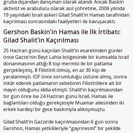
gruba dışarıdan danışman olarak atandı. Ancak Baskin
aktivist ve arabulucu olarak asıl şöhretine, 2006 yılında
19 yaşındaki İsrail askeri Gilad Shalit’in Hamas tarafından
kaçırılması sonrasındaki faaliyetleri ile kavuşacaktı.
Gershon Baskin’in Hamas ile İlk İrtibatı:
Gilad Shalit’in Kaçırılması
25 Haziran günü kaçırılan Shalit’in esaretinden günler
önce Gazze’nin Beyt Lahia bölgesinde bir kumsalda İsrail
donanmasının attığı 8 top mermisi ile bir patlama
gerçekleşmiş, 8 Filistinli ölmüş, en az 30 kişi de
yaralanmıştı. IDF önce sorumluluğu üstüne almış, sonra
inkâr ederek patlamanın sebebinin Filistinlilere ait bir
mayın olduğunu iddia etmişti. Shalit’in kaçırılmasından
bir gün önce ise 24 Haziran günü İsrail, Hamas ile
bağlantıları olduğu gerekçesiyle Muamar ailesinden iki
erkek kardeşi bir gece baskınıyla alıkoymuştu.
Gilad Shalit’in Gazze’de kaçırılmasından 6 gün sonra
Gershon, Hamas yetkilileriyle “gayriresmî” bir şekilde