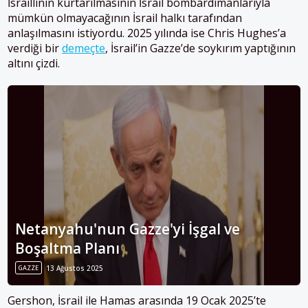
İsraillinin kurtarılmasının İsrail bombardımanlarıyla
mümkün olmayacağının İsrail halkı tarafından
anlaşılmasını istiyordu. 2025 yılında ise Chris Hughes’a
verdiği bir
demeçte
, İsrail’in Gazze’de soykırım yaptığının
altını çizdi.
Netanyahu'nun Gazze'yi İşgal ve
Boşaltma Planı
GAZZE
13 Ağustos 2025
Gershon, İsrail ile Hamas arasında 19 Ocak 2025’te