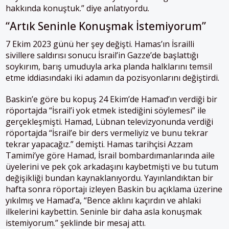
hakkında konuştuk.” diye anlatıyordu.
“Artık Seninle Konuşmak İstemiyorum”
7 Ekim 2023 günü her şey değişti. Hamas’ın İsrailli
sivillere saldırısı sonucu İsrail’in Gazze’de başlattığı
soykırım, barış umuduyla arka planda halklarını temsil
etme iddiasındaki iki adamın da pozisyonlarını değiştirdi.
Baskin’e göre bu kopuş 24 Ekim’de Hamad’ın verdiği bir
röportajda “İsrail’i yok etmek istediğini söylemesi” ile
gerçekleşmişti. Hamad, Lübnan televizyonunda verdiği
röportajda “İsrail’e bir ders vermeliyiz ve bunu tekrar
tekrar yapacağız.” demişti. Hamas tarihçisi Azzam
Tamimi’ye göre Hamad, İsrail bombardımanlarında aile
üyelerini ve pek çok arkadaşını kaybetmişti ve bu tutum
değişikliği bundan kaynaklanıyordu. Yayınlandıktan bir
hafta sonra röportajı izleyen Baskin bu açıklama üzerine
yıkılmış ve Hamad’a, “Bence aklını kaçırdın ve ahlaki
ilkelerini kaybettin. Seninle bir daha asla konuşmak
istemiyorum.” şeklinde bir mesaj attı.