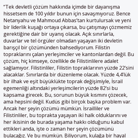
“Tek devletli çözüm hakkında içimde bir dayanışma
hissetsem de 100 yıldır bunun için savaşmıyoruz. Bence
Netanyahu ve Mahmoud Abbas’tan kurtulursak ve yeni
bir liderlik kuşağı ortaya çıkarsa, bu çatışmayı çözmemiz
gerektiğine dair bir uyanış olacak. Açık sınırlarla,
duvarlar ve tel örgüler olmadan yaşayan iki devletin
barışçıl bir çözümünden bahsediyorum. Filistin
topraklarını çalan yerleşimciler ve kantonlardan değil. Bu
çözüm, hiç kimseye, özellikle de Filistinlilere adalet
sağlamıyor. Filistinliler, Filistin topraklarının yüzde 22’sini
alacaklar. Sınırlarda bir düzenleme olacak. Yüzde 4,4’lük
bir ilhak ve eşit büyüklükte toprak değişimiyle, İsrail
egemenliği altındaki yerleşimcilerin yüzde 82’si bu
kapsama girecek. Bu, sorunun büyük kısmını çözecek,
ama hepsini değil. Kudüs gibi birçok başka problem var.
Ancak her şeyin çözümü mümkün. İsrailliler ve
Filistinliler, bu toprakta yaşayan iki halk olduklarını ve
her ikisinin de burada yaşama hakkı olduğunu kabul
ettikleri anda, işte o zaman her şeyin çözümünü
bulacağız. Ve bu mümkün. Biliyorum, kulağa bir hayal