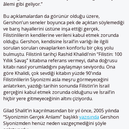
âlemi gibi geliyor.”
Bu açıklamalardan da görünür olduğu üzere,
Gershon’un seneler boyunca pek de açıktan söylemediği
ve barış hayallerini üstüne inşa ettiği gerçek,
Filistinlilerin kendilerine verileni kabul etmek zorunda
olduğu. Gershon, kendisine İsrail’in varlığı ile ilgili
sorulan soruları cevaplarken konforlu bir çıkış yolu
bulmuştu. Filistinli tarihçi Rashid Khalidi’nin “Filistin: 100
Yıllık Savaş” kitabına referans vermeyi, daha doğrusu
kitabı nasıl yorumladığını paylaşmayı seviyordu. Ona
göre Khalidi, çok sevdiği kitabın yüzde 90’ında
Filistinlilerin Siyonizmi asla meşru görmeyeceğini
anlatırken, yazdığı tarihin sonunda Filistin’in İsrail
gerçeğini kabul etmek zorunda olduğunu ve İsrail’in
hiçbir yere gitmeyeceğinin altını çiziyordu.
Gilad Shalit’in kaçırılmasından bir yıl önce, 2005 yılında
“Siyonizmin Gerçek Anlamı” başlıklı
yazısında
Gershon
Siyonizmden henüz neden vazgeçmediğini şöyle