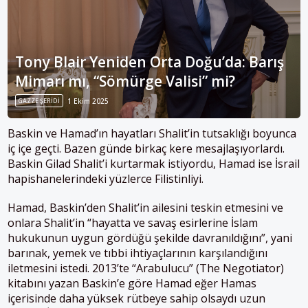
Tony Blair Yeniden Orta Doğu’da: Barış
Mimarı mı, “Sömürge Valisi” mi?
GAZZE ŞERIDI
1 Ekim 2025
Baskin ve Hamad’ın hayatları Shalit’in tutsaklığı boyunca
iç içe geçti. Bazen günde birkaç kere mesajlaşıyorlardı.
Baskin Gilad Shalit’i kurtarmak istiyordu, Hamad ise İsrail
hapishanelerindeki yüzlerce Filistinliyi.
Hamad, Baskin’den Shalit’in ailesini teskin etmesini ve
onlara Shalit’in “hayatta ve savaş esirlerine İslam
hukukunun uygun gördüğü şekilde davranıldığını”, yani
barınak, yemek ve tıbbi ihtiyaçlarının karşılandığını
iletmesini istedi. 2013’te “Arabulucu” (The Negotiator)
kitabını yazan Baskin’e göre Hamad eğer Hamas
içerisinde daha yüksek rütbeye sahip olsaydı uzun