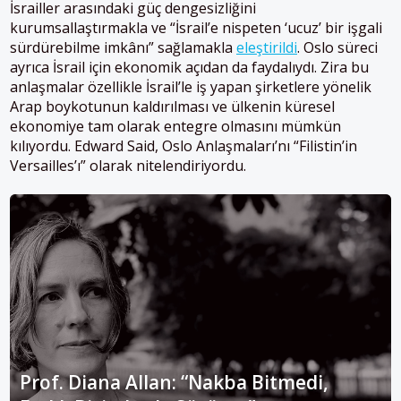
İsrailler arasındaki güç dengesizliğini
kurumsallaştırmakla ve “İsrail’e nispeten ‘ucuz’ bir işgali
sürdürebilme imkânı” sağlamakla
eleştirildi
. Oslo süreci
ayrıca İsrail için ekonomik açıdan da faydalıydı. Zira bu
anlaşmalar özellikle İsrail’le iş yapan şirketlere yönelik
Arap boykotunun kaldırılması ve ülkenin küresel
ekonomiye tam olarak entegre olmasını mümkün
kılıyordu. Edward Said, Oslo Anlaşmaları’nı “Filistin’in
Versailles’ı” olarak nitelendiriyordu.
Prof. Diana Allan: “Nakba Bitmedi,