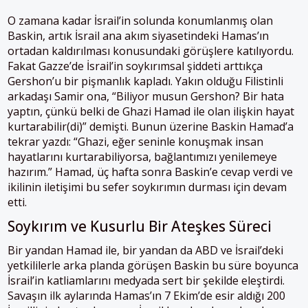
O zamana kadar İsrail’in solunda konumlanmış olan
Baskin, artık İsrail ana akım siyasetindeki Hamas’ın
ortadan kaldırılması konusundaki görüşlere katılıyordu.
Fakat Gazze’de İsrail’in soykırımsal şiddeti arttıkça
Gershon’u bir pişmanlık kapladı. Yakın olduğu Filistinli
arkadaşı Samir ona, “Biliyor musun Gershon? Bir hata
yaptın, çünkü belki de Ghazi Hamad ile olan ilişkin hayat
kurtarabilir(di)” demişti. Bunun üzerine Baskin Hamad’a
tekrar yazdı: “Ghazi, eğer seninle konuşmak insan
hayatlarını kurtarabiliyorsa, bağlantımızı yenilemeye
hazırım.” Hamad, üç hafta sonra Baskin’e cevap verdi ve
ikilinin iletişimi bu sefer soykırımın durması için devam
etti.
Soykırım ve Kusurlu Bir Ateşkes Süreci
Bir yandan Hamad ile, bir yandan da ABD ve İsrail’deki
yetkililerle arka planda görüşen Baskin bu süre boyunca
İsrail’in katliamlarını medyada sert bir şekilde eleştirdi.
Savaşın ilk aylarında Hamas’ın 7 Ekim’de esir aldığı 200