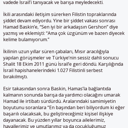
vadede İsrail’i tanıyacak ve barışa meyledecekti.
İkili arasındaki iletişim sürerken Filistin topraklarında
şiddet devam ediyordu. Yine bir şiddet vakası sonrası
Hamad Baskin’e, “Sen iyi bir arkadaşsın Gershon” diye
yazmış ve eklemişti: “Ama çok üzgünüm ve bazen diyecek
kelime bulamıyorum.”
İkilinin uzun yıllar süren çabaları, Mısır aracılığıyla
yapılan görüşmeler ve Türkiye’nin sessiz dahli sonucu
Shalit 18 Ekim 2011 günü İsrail’e geri döndü. Karşılığında
İsrail hapishanelerindeki 1.027 Filistinli serbest
bırakılmıştı.
Esir takasından sonra Baskin, Hamas’la bağlantıda
kalmanın sonunda barışa da yardımcı olacağını umarak
Hamad ile irtibatı sürdürdü. Aralarındaki samimiyetin
boyutunu soranlara “En başından beri biliyordum ki eğer
başarılı olacaksak, bu geliştireceğimiz kişisel ilişkiye
dayanacak. Bu yüzden yıllar boyunca ailelerimiz,
hayallerimiz ve umutlarımız ya da çocukluğumuz