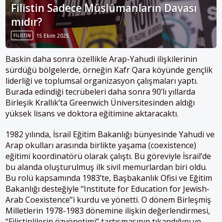
Filistin Sadece Müslümanların Davası
mıdır?
FILISTIN
15 Ekim 2025
Baskin daha sonra özellikle Arap-Yahudi ilişkilerinin
sürdüğü bölgelerde, örneğin Kafr Qara köyünde gençlik
liderliği ve toplumsal organizasyon çalışmaları yaptı.
Burada edindiği tecrübeleri daha sonra 90’lı yıllarda
Birleşik Krallık’ta Greenwich Üniversitesinden aldığı
yüksek lisans ve doktora eğitimine aktaracaktı.
1982 yılında, İsrail Eğitim Bakanlığı bünyesinde Yahudi ve
Arap okulları arasında birlikte yaşama (coexistence)
eğitimi koordinatörü olarak çalıştı. Bu göreviyle İsrail’de
bu alanda oluşturulmuş ilk sivil memurlardan biri oldu.
Bu rolü kapsamında 1983’te, Başbakanlık Ofisi ve Eğitim
Bakanlığı desteğiyle “Institute for Education for Jewish‐
Arab Coexistence”i kurdu ve yönetti. O dönem Birleşmiş
Milletlerin 1978-1983 dönemine ilişkin değerlendirmesi,
“Filistinlilerin özyönetimi” tartışmasının tıkandığını ve