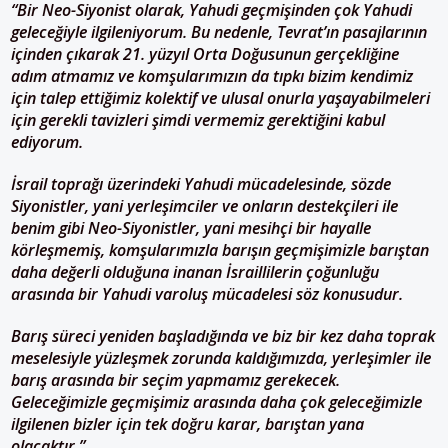
“Bir Neo-Siyonist olarak, Yahudi geçmişinden çok Yahudi
geleceğiyle ilgileniyorum. Bu nedenle, Tevrat’ın pasajlarının
içinden çıkarak 21. yüzyıl Orta Doğusunun gerçekliğine
adım atmamız ve komşularımızın da tıpkı bizim kendimiz
için talep ettiğimiz kolektif ve ulusal onurla yaşayabilmeleri
için gerekli tavizleri şimdi vermemiz gerektiğini kabul
ediyorum.
İsrail toprağı üzerindeki Yahudi mücadelesinde, sözde
Siyonistler, yani yerleşimciler ve onların destekçileri ile
benim gibi Neo-Siyonistler, yani mesihçi bir hayalle
körleşmemiş, komşularımızla barışın geçmişimizle barıştan
daha değerli olduğuna inanan İsraillilerin çoğunluğu
arasında bir Yahudi varoluş mücadelesi söz konusudur.
Barış süreci yeniden başladığında ve biz bir kez daha toprak
meselesiyle yüzleşmek zorunda kaldığımızda, yerleşimler ile
barış arasında bir seçim yapmamız gerekecek.
Geleceğimizle geçmişimiz arasında daha çok geleceğimizle
ilgilenen bizler için tek doğru karar, barıştan yana
olacaktır.”