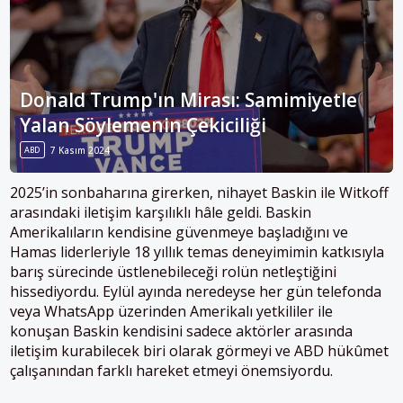
Donald Trump'ın Mirası: Samimiyetle
Yalan Söylemenin Çekiciliği
ABD
7 Kasım 2024
2025’in sonbaharına girerken, nihayet Baskin ile Witkoff
arasındaki iletişim karşılıklı hâle geldi. Baskin
Amerikalıların kendisine güvenmeye başladığını ve
Hamas liderleriyle 18 yıllık temas deneyimimin katkısıyla
barış sürecinde üstlenebileceği rolün netleştiğini
hissediyordu. Eylül ayında neredeyse her gün telefonda
veya WhatsApp üzerinden Amerikalı yetkililer ile
konuşan Baskin kendisini sadece aktörler arasında
iletişim kurabilecek biri olarak görmeyi ve ABD hükûmet
çalışanından farklı hareket etmeyi önemsiyordu.