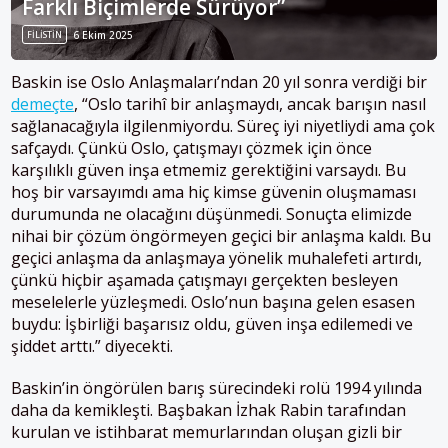
Farklı Biçimlerde Sürüyor”
FILISTIN
6 Ekim 2025
Baskin ise Oslo Anlaşmaları’ndan 20 yıl sonra verdiği bir
demeçte
, “Oslo tarihî bir anlaşmaydı, ancak barışın nasıl
sağlanacağıyla ilgilenmiyordu. Süreç iyi niyetliydi ama çok
safçaydı. Çünkü Oslo, çatışmayı çözmek için önce
karşılıklı güven inşa etmemiz gerektiğini varsaydı. Bu
hoş bir varsayımdı ama hiç kimse güvenin oluşmaması
durumunda ne olacağını düşünmedi. Sonuçta elimizde
nihai bir çözüm öngörmeyen geçici bir anlaşma kaldı. Bu
geçici anlaşma da anlaşmaya yönelik muhalefeti artırdı,
çünkü hiçbir aşamada çatışmayı gerçekten besleyen
meselelerle yüzleşmedi. Oslo’nun başına gelen esasen
buydu: İşbirliği başarısız oldu, güven inşa edilemedi ve
şiddet arttı.” diyecekti.
Baskin’in öngörülen barış sürecindeki rolü 1994 yılında
daha da kemikleşti. Başbakan İzhak Rabin tarafından
kurulan ve istihbarat memurlarından oluşan gizli bir