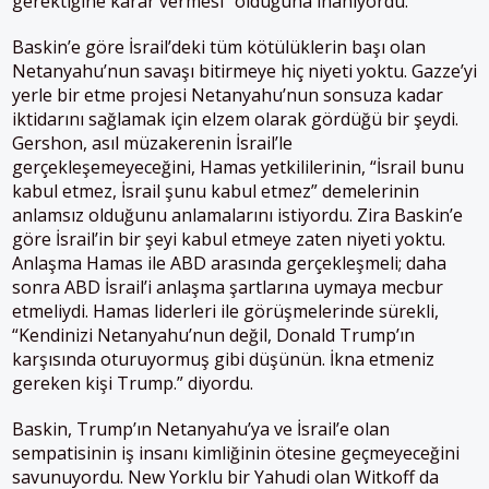
gerektiğine karar vermesi” olduğuna inanıyordu.
Baskin’e göre İsrail’deki tüm kötülüklerin başı olan
Netanyahu’nun savaşı bitirmeye hiç niyeti yoktu. Gazze’yi
yerle bir etme projesi Netanyahu’nun sonsuza kadar
iktidarını sağlamak için elzem olarak gördüğü bir şeydi.
Gershon, asıl müzakerenin İsrail’le
gerçekleşemeyeceğini, Hamas yetkililerinin, “İsrail bunu
kabul etmez, İsrail şunu kabul etmez” demelerinin
anlamsız olduğunu anlamalarını istiyordu. Zira Baskin’e
göre İsrail’in bir şeyi kabul etmeye zaten niyeti yoktu.
Anlaşma Hamas ile ABD arasında gerçekleşmeli; daha
sonra ABD İsrail’i anlaşma şartlarına uymaya mecbur
etmeliydi. Hamas liderleri ile görüşmelerinde sürekli,
“Kendinizi Netanyahu’nun değil, Donald Trump’ın
karşısında oturuyormuş gibi düşünün. İkna etmeniz
gereken kişi Trump.” diyordu.
Baskin, Trump’ın Netanyahu’ya ve İsrail’e olan
sempatisinin iş insanı kimliğinin ötesine geçmeyeceğini
savunuyordu. New Yorklu bir Yahudi olan Witkoff da