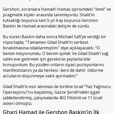
Gershon, soranlara Hamad’ı Hamas içerisindeki “ılımlı” ve
pragmatik kişiler arasında tanımlıyordu. Shalit’in
tutsaklığı boyunca tam 5 yıl 4 ay boyunca Gershon
Baskin ile Hamad arasındaki iletişim de sürdü.
Bu süreci Baskin daha sonra Michael Safi’ye verdiği bir
röportajda, “Tamamen Gilad Shalit’in serbest
bırakılmasına odaklanmıştım.” diye açıklayacaktı. “O
benim misyonumdu. O benim işimdi. Ve Gilad Shalit’i sağ
salim eve getirmek için gerekirse şeytanla bile
konuşurdum. Bu yüzden onların siyasi pozisyonlarını,
manifestolarını ya da herkesi -beni de dahil- öldürme
arzularını düşünmeye vakit ayırmadım.”
Gilad Shalit’in esir alınması ile birlikte İsrail “Yaz Yağmuru
Operasyonu”nu başlatmış, Gazze Şeridi’ndeki işgali
şiddetlendirmiş, çatışmalarda 402 Filistinli ve 11 İsrail
askeri ölmüştü.
Ghazi Hamad ile Gershon Baskin’in İlk