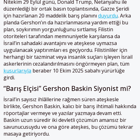
Nitekim 29 Eylül günü, Donald Trump, Netanyahu ile
düzenlediği bir ortak basın toplantısında, Gazze Şeridi
için hazırlanan 20 maddelik barış planını
duyurdu
. Arka
planda Gershon’ın da hazırlanmasına yardım ettiği bu
plan, soykırımın yorgunluğunu sırtlamış Filistin
otoriteleri tarafından memnuniyetle karşılansa da
İsrail’in sahadaki avantajını ve ateşkese uymazsa
uygulanacak yaptırımları es geçiyordu. Filistinliler için
herhangi bir tazminat veya insanlık suçları işleyen İsrail
askerlerinin cezalandırılmasını öngörmeyen plan, tüm
kusurlarıyla
beraber 10 Ekim 2025 sabahı yürürlüğe
girdi.
“Barış Elçisi” Gershon Baskin Siyonist mi?
İsrail’in sayısız ihlâllerine rağmen süren ateşkesle
birlikte, Gershon Baskin, kalıcı bir barış ihtimali hakkında
röportajlar vermeye ve yazılar yazmaya devam etti.
Baskin uzun süredir iki devletli çözümün amansız bir
savunucusuydu ve ona göre ateşkes, bu çözümü tekrar
masaya getiriyordu.