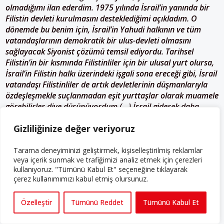
olmadığımı ilan ederdim. 1975 yılında İsrail’in yanında bir
Filistin devleti kurulmasını desteklediğimi açıkladım. O
dönemde bu benim için, İsrail’in Yahudi halkının ve tüm
vatandaşlarının demokratik bir ulus-devleti olmasını
sağlayacak Siyonist çözümü temsil ediyordu. Tarihsel
Filistin’in bir kısmında Filistinliler için bir ulusal yurt olursa,
İsrail’in Filistin halkı üzerindeki işgali sona ereceği gibi, İsrail
vatandaşı Filistinliler de artık devletlerinin düşmanlarıyla
özdeşleşmekle suçlanmadan eşit yurttaşlar olarak muamele
görebilirler diye düşünüyordum.(…) İsrail giderek daha
sağcı ve daha dindar bir ülke hâline geldikçe, gerçek eşitlik
Gizliliğinize değer veriyoruz
gündemi ne dinî sağ partilerin ne de sivil toplum
kuruluşlarının programlarında yer aldığı için, hayalini
kurduğum ve uğruna çalıştığım bir gerçeği tasavvur etmek
Tarama deneyiminizi geliştirmek, kişiselleştirilmiş reklamlar
veya içerik sunmak ve trafiğimizi analiz etmek için çerezleri
neredeyse imkânsız görünüyor.
kullanıyoruz. "Tümünü Kabul Et" seçeneğine tıklayarak
çerez kullanımımızı kabul etmiş olursunuz.
Bugün ve uzun yıllardır Siyonizm adına yapılanlar, benim
değer verdiğim her şeyin tam karşısında duran eylemler.
Özelleştir
Tümünü Reddet
Tümünü Kabul Et
Siyonist tepkiler; Filistin topraklarında daha fazla yerleşim
inşa etmek, Filistin köylerini haritadan silmek, masum