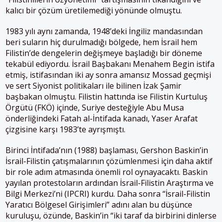
kalıcı bir çözüm üretilemediği yönünde olmuştu.
1983 yılı aynı zamanda, 1948’deki İngiliz mandasından
beri suların hiç durulmadığı bölgede, hem İsrail hem
Filistin’de dengelerin değişmeye başladığı bir döneme
tekabül ediyordu. İsrail Başbakanı Menahem Begin istifa
etmiş, istifasından iki ay sonra amansız Mossad geçmişi
ve sert Siyonist politikaları ile bilinen İzak Şamir
başbakan olmuştu. Filistin hattında ise Filistin Kurtuluş
Örgütü (FKÖ) içinde, Suriye desteğiyle Abu Musa
önderliğindeki Fatah al-İntifada kanadı, Yaser Arafat
çizgisine karşı 1983’te ayrışmıştı.
Birinci İntifada’nın (1988) başlaması, Gershon Baskin’in
İsrail-Filistin çatışmalarının çözümlenmesi için daha aktif
bir role adım atmasında önemli rol oynayacaktı. Baskin
yayılan protestoların ardından İsrail-Filistin Araştırma ve
Bilgi Merkezi’ni (IPCRI) kurdu. Daha sonra “İsrail-Filistin
Yaratıcı Bölgesel Girişimleri” adını alan bu düşünce
kuruluşu, özünde, Baskin’in “iki taraf da birbirini dinlerse