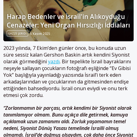
Harap Bedenler ve İsrail'in Alıkoyduğu
Cenazeler: Yeni Organ Hırsızlığı İddiaları
GAZZE ŞERIDI
5 Kasım 2025
2023 yılında, 7 Ekim’den günler önce, bu konuda uzun
süre sessiz kalan Gershon Baskin artık kendini Siyonist
olarak görmediğini
yazdı
. Bir tepelikte İsrail bayraklarını
neşeyle sallayan çocukların fotoğrafı eşliğinde “Ev Gibisi
Yok” başlığıyla yayınladığı yazısında İsrail’i terk eden
arkadaşlarından ve çocuklarının da gitmesinden endişe
ettiğinden bahsediyordu. İsrail onun eviydi ve onu terk
etmesi çok zordu.
“Zorlanmamın bir parçası, artık kendimi bir Siyonist olarak
tanımlamıyor olmam. Bunu açıkça dile getirmek, kamuya
açıklamak uzun zamanımı aldı. Zorluk yaşamamın temel
nedeni, Siyonist Dönüş Yasası temelinde İsrailli olmuş
olmamdı. İsrail’de doğmuş olsaydım, çok daha önce Siyonist