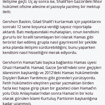
iletişime geçti. Üç ay sonra ise, Shalit’ten Gazze’deki Mısır
hükûmet ofisine ailesine el yazısıyla yazılmış bir mektup
iletti.
Gershon Baskin, Gilad Shalit’i kurtarmak için yaptıklarını
sonraki 12 sene boyunca verdiği sayısız röportajda
aktardı. Batı medyasındaki muhatapları, onun kendisini
gururlu bir İsrailli tanımlayan biri olarak Hamas gibi
terörist ilan edilmiş grupla nasıl gayriresmî bir şekilde
arka planda iletişimi sürdürebildiğini, bunu yaparken
kendisini nasıl hissettiğini merak ediyordu.
Gershon’ın Hamas’taki başlıca bağlantısı Hamas üyesi
Ghazi Hamad’dı. Hamad, Gazze Şeridi’ndeki sınır geçişleri
idaresinin başkanlığı ve 2012’deki Hamas hükûmetinde
Dışişleri Bakan Yardımcısı gibi görevleri yürütüyordu.
Fetih hükûmetini eleştiren yazılar yazmaktan birden
fazla kez hapse girip çıkan bir gazeteci olan Hamad’ın
yolu Oslo Anlaşmaları’ndan sonra Hamas’ın bir kolu
olarak görülen İslami Kurtuluş Partisinin başkanlığına
kadar uzanmıştı.