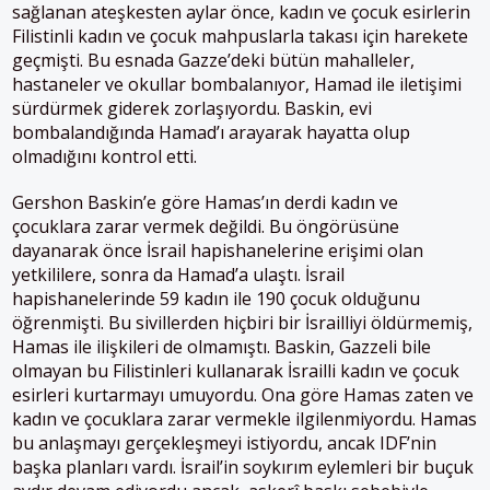
sağlanan ateşkesten aylar önce, kadın ve çocuk esirlerin
Filistinli kadın ve çocuk mahpuslarla takası için harekete
geçmişti. Bu esnada Gazze’deki bütün mahalleler,
hastaneler ve okullar bombalanıyor, Hamad ile iletişimi
sürdürmek giderek zorlaşıyordu. Baskin, evi
bombalandığında Hamad’ı arayarak hayatta olup
olmadığını kontrol etti.
Gershon Baskin’e göre Hamas’ın derdi kadın ve
çocuklara zarar vermek değildi. Bu öngörüsüne
dayanarak önce İsrail hapishanelerine erişimi olan
yetkililere, sonra da Hamad’a ulaştı. İsrail
hapishanelerinde 59 kadın ile 190 çocuk olduğunu
öğrenmişti. Bu sivillerden hiçbiri bir İsrailliyi öldürmemiş,
Hamas ile ilişkileri de olmamıştı. Baskin, Gazzeli bile
olmayan bu Filistinleri kullanarak İsrailli kadın ve çocuk
esirleri kurtarmayı umuyordu. Ona göre Hamas zaten ve
kadın ve çocuklara zarar vermekle ilgilenmiyordu. Hamas
bu anlaşmayı gerçekleşmeyi istiyordu, ancak IDF’nin
başka planları vardı. İsrail’in soykırım eylemleri bir buçuk