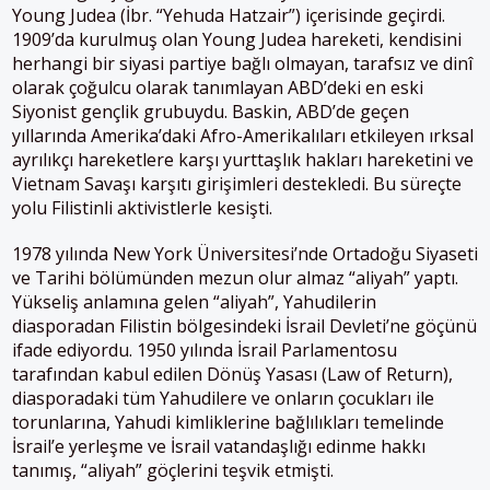
Young Judea (İbr. “Yehuda Hatzair”) içerisinde geçirdi.
1909’da kurulmuş olan Young Judea hareketi, kendisini
herhangi bir siyasi partiye bağlı olmayan, tarafsız ve dinî
olarak çoğulcu olarak tanımlayan ABD’deki en eski
Siyonist gençlik grubuydu. Baskin, ABD’de geçen
yıllarında Amerika’daki Afro-Amerikalıları etkileyen ırksal
ayrılıkçı hareketlere karşı yurttaşlık hakları hareketini ve
Vietnam Savaşı karşıtı girişimleri destekledi. Bu süreçte
yolu Filistinli aktivistlerle kesişti.
1978 yılında New York Üniversitesi’nde Ortadoğu Siyaseti
ve Tarihi bölümünden mezun olur almaz “aliyah” yaptı.
Yükseliş anlamına gelen “aliyah”, Yahudilerin
diasporadan Filistin bölgesindeki İsrail Devleti’ne göçünü
ifade ediyordu. 1950 yılında İsrail Parlamentosu
tarafından kabul edilen Dönüş Yasası (Law of Return),
diasporadaki tüm Yahudilere ve onların çocukları ile
torunlarına, Yahudi kimliklerine bağlılıkları temelinde
İsrail’e yerleşme ve İsrail vatandaşlığı edinme hakkı
tanımış, “aliyah” göçlerini teşvik etmişti.