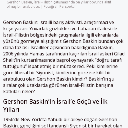
Gershon Baskin, İsrail-Filistin çatışmasında on yıllar boyunca aktif
olmuş bir arabulucu. | Fotoğraf: Perspektif
Gershon Baskin: İsrailli barış aktivisti, araştırmacı ve
köşe yazarı. Yuvarlak gözlükleri ve babacan ifadesi ile
İsrail-Filistin bölgesindeki çatışmalarla ilgili ekranlarda
yüzünü görmeye alıştığımız Gershon Baskin bundan çok
daha fazlası. İsrailliler açısından bakıldığında Baskin,
2006 yılında Hamas tarafından kaçırılan İsrail askeri Gilad
Shalit’in kurtarılmasında başrol oynayarak “doğru tarafı
tuttuğunu” ispat etmiş bir müzakereci. Peki kimilerine
göre liberal bir Siyonist, kimilerine göre ise kilit bir
arabulucu olan Gershon Baskin kimdir? Baskin’in şu
sıralar çok uzaklarda görünen İsrail-Filistin barışına
katkıları neler?
Gershon Baskin’in İsrail’e Göçü ve İlk
Yılları
1956’de New York’ta Yahudi bir aileye doğan Gershon
Baskin, gençliğini sol tandanslı Siyonist bir hareket olan