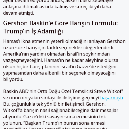
aydır devam ediyordu ancak, askerî baskı sebebiyle
anlaşma ihtimali askıda kalmış ve süreç iki yıl daha
devam etmişti.
Gershon Baskin’e Göre Barışın Formülü:
Trump’ın İş Adamlığı
Hamas’ı ikna etmenin yeterli olmadığını anlayan Gershon
uzun süre barış için farklı seçenekleri değerlendirdi.
Amerika’nın yardımı olmadan İsrail’in soykırımdan
vazgeçmeyeceğini, Hamas’ın ne kadar aleyhine olursa
olsun hiçbir barış planının İsrail’in Gazze’de istediğini
yapmasından daha albenili bir seçenek olmayacağını
biliyordu.
Baskin ABD’nin Orta Doğu Özel Temsilcisi Steve Witkoff
ve onun en yakın sırdaşı ile iletişime geçmeyi
başarmıştı
.
Bu, çoğunlukla tek yönlü bir iletişimdi. Gershon,
Witkoff’a barışın nasıl sağlanabileceğine dair mesajlar
atıyordu. Gazze’deki savaşın sona ermesinin tek
yolunun, “Başkan Trump’ın bunun sona ermesi