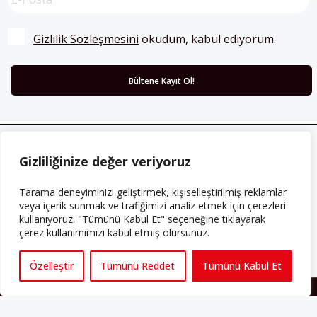
Gizlilik Sözleşmesini
 okudum, kabul ediyorum.
Gizliliğinize değer veriyoruz
ABONE OLUN
Her ay Perspektif dergisini edinmek için
Tarama deneyiminizi geliştirmek, kişiselleştirilmiş reklamlar
abone olabilirsiniz!
veya içerik sunmak ve trafiğimizi analiz etmek için çerezleri
kullanıyoruz. "Tümünü Kabul Et" seçeneğine tıklayarak
çerez kullanımımızı kabul etmiş olursunuz.
Abonelik
Özelleştir
Tümünü Reddet
Tümünü Kabul Et
HAKKIMIZDA