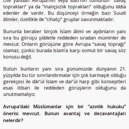
Öte yandan Avrupa’nın veya Batı’nın tümünün “savaş
toprakları” ya da “inançsızlık toprakları” olduğunu iddia
edenler de vardır. Bu düşünceyi örneğin bazı Suudi
âlimler, özellikle de “cihatçı” gruplar savunmaktadır.
Bununla beraber birçok İslam âlimi ve aydınların yanı
sıra bu görüşü şiddetle reddeden sıradan müminler de
mevcut. Onların görüşüne göre Avrupa “savaş toprağı”
olamaz, çünkü burada İslam’a karşı somut bir savaş söz
konusu değil.
Bütün bunların yanı sıra günümüzde dünyanın 21.
yüzyılda bu tür sınırlandırmalar için çok karmaşık olduğu
gerekçesi ile dâr’ül İslam ve dar’ül harp gibi konseptleri
esas itibarı ile reddeden görüşlerin olduğunu da
unutmamalıyız.
Avrupa’daki Müslümanlar için bir “azınlık hukuku”
önerisi mevcut. Bunun avantaj ve dezavantajları
nelerdir?