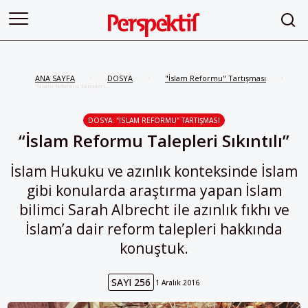
ANA SAYFA
DOSYA
"İslam Reformu" Tartışması
/
/
/
“İslam Reformu Talepleri
Sıkıntılı”
DOSYA: "İSLAM REFORMU" TARTIŞMASI
“İslam Reformu Talepleri Sıkıntılı”
İslam Hukuku ve azınlık konteksinde İslam
gibi konularda araştırma yapan İslam
bilimci Sarah Albrecht ile azınlık fıkhı ve
İslam’a dair reform talepleri hakkında
konuştuk.
SAYI 256
1 Aralık 2016