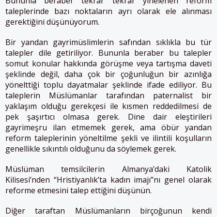
Bununla beraber tekrar tekrar yinelenen reform
taleplerinde bazı noktaların ayrı olarak ele alınması
gerektiğini düşünüyorum.
Bir yandan gayrimüslimlerin safından sıklıkla bu tür
talepler dile getiriliyor. Bununla beraber bu talepler
somut konular hakkında görüşme veya tartışma daveti
şeklinde değil, daha çok bir çoğunluğun bir azınlığa
yönelttiği toplu dayatmalar şeklinde ifade ediliyor. Bu
taleplerin Müslümanlar tarafından paternalist bir
yaklaşım olduğu gerekçesi ile kısmen reddedilmesi de
pek şaşırtıcı olmasa gerek. Dine dair eleştirileri
gayrimeşru ilan etmemek gerek, ama öbür yandan
reform taleplerinin yöneltilme şekli ve ilintili koşulların
genellikle sıkıntılı olduğunu da söylemek gerek.
Müslüman temsilcilerin Almanya’daki Katolik
Kilisesi’nden “Hristiyanlık’ta kadın imajı”nı genel olarak
reforme etmesini talep ettiğini düşünün.
Diğer taraftan Müslümanların birçoğunun kendi