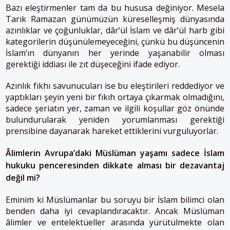
Bazı eleştirmenler tam da bu hususa değiniyor. Mesela
Tarık Ramazan günümüzün küreselleşmiş dünyasında
azınlıklar ve çoğunluklar, dâr’ül İslam ve dâr’ül harb gibi
kategorilerin düşünülemeyeceğini, çünkü bu düşüncenin
İslam’ın dünyanın her yerinde yaşanabilir olması
gerektiği iddiası ile zıt düşeceğini ifade ediyor.
Azınlık fıkhı savunucuları ise bu eleştirileri reddediyor ve
yaptıkları şeyin yeni bir fıkıh ortaya çıkarmak olmadığını,
sadece şeriatın yer, zaman ve ilgili koşullar göz önünde
bulundurularak yeniden yorumlanması gerektiği
prensibine dayanarak hareket ettiklerini vurguluyorlar.
Âlimlerin Avrupa’daki Müslüman yaşamı sadece İslam
hukuku penceresinden dikkate alması bir dezavantaj
değil mi?
Eminim ki Müslümanlar bu soruyu bir İslam bilimci olan
benden daha iyi cevaplandıracaktır. Ancak Müslüman
âlimler ve entelektüeller arasında yürütülmekte olan