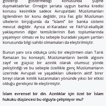
gösterip göstermediği konusunda şüphe
duymaktadırlar. Örneğin şeriata uygun banka kredisi
konusu kesinlikle sadece Avrupa’daki Müslümanları
ilgilendiren bir konu değildir, zira Fas gibi Müslüman
ülkelerin birçoğunda da “İslami” bir banka sistemi
mevcut değildir. Ayrıca el-Karadavi ve Fıkh’ül-ekalliyât
yaklaşımının diğer temsilcilerinin Batı toplumlarında
yaşamıyor olması ve bu sebeple buradaki yaşam şartları
konusunda bilgi sahibi olmamaları da eleştirilmiştir.
Bunun yanı sıra oldukça ünlü bir eleştirmen olan Tarık
Ramazan bu konsepti, Müslümanların benlik algısını
zayıf ve güçsüz bir azınlık olarak olumsuz yönde
pekiştirdiği ve bu sebeple özellikle genç Müslümanların
üzerinde Avrupalı ve yaşadıkları ülkelerin aktif birer
bireyi olarak kimlik kazanmaları yönünde yıkıcı bir etkisi
olduğu gerekçesi ile eleştirmiştir.
İslam evrensel bir din. Azınlıklar için özel bir İslam
hukuku düşüncesi bu olguyla çelişmiyor mu?