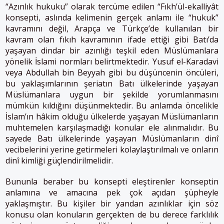
“Azınlık hukuku” olarak tercüme edilen “Fıkh’ül-ekalliyât
konsepti, aslında kelimenin gerçek anlamı ile “hukuk”
kavramını değil, Arapça ve Türkçe’de kullanılan bir
kavram olan fıkıh kavramının ifade ettiği gibi Batı’da
yaşayan dindar bir azınlığı teşkil eden Müslümanlara
yönelik İslami normları belirtmektedir. Yusuf el-Karadavi
veya Abdullah bin Beyyah gibi bu düşüncenin öncüleri,
bu yaklaşımlarının şeriatın Batı ülkelerinde yaşayan
Müslümanlara uygun bir şekilde yorumlanmasını
mümkün kıldığını düşünmektedir. Bu anlamda öncelikle
İslam’ın hâkim olduğu ülkelerde yaşayan Müslümanların
muhtemelen karşılaşmadığı konular ele alınmalıdır. Bu
sayede Batı ülkelerinde yaşayan Müslümanların dinî
vecibelerini yerine getirmeleri kolaylaştırılmalı ve onların
dinî kimliği güçlendirilmelidir.
Bununla beraber bu konsepti eleştirenler konseptin
anlamına ve amacına pek çok açıdan şüpheyle
yaklaşmıştır. Bu kişiler bir yandan azınlıklar için söz
konusu olan konuların gerçekten de bu derece farklılık