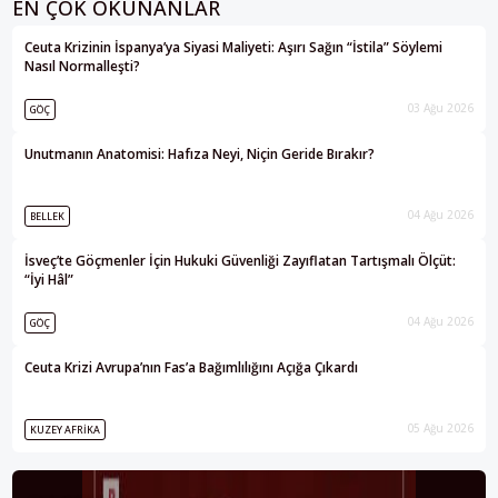
EN ÇOK OKUNANLAR
Ceuta Krizinin İspanya’ya Siyasi Maliyeti: Aşırı Sağın “İstila” Söylemi
Nasıl Normalleşti?
03 Ağu 2026
GÖÇ
Unutmanın Anatomisi: Hafıza Neyi, Niçin Geride Bırakır?
04 Ağu 2026
BELLEK
İsveç’te Göçmenler İçin Hukuki Güvenliği Zayıflatan Tartışmalı Ölçüt:
“İyi Hâl”
04 Ağu 2026
GÖÇ
Ceuta Krizi Avrupa’nın Fas’a Bağımlılığını Açığa Çıkardı
05 Ağu 2026
KUZEY AFRIKA