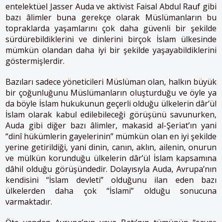
entelektüel Jasser Auda ve aktivist Faisal Abdul Rauf gibi
bazı âlimler buna gerekçe olarak Müslümanların bu
topraklarda yaşamlarını çok daha güvenli bir şekilde
sürdürebildiklerini ve dinlerini birçok İslam ülkesinde
mümkün olandan daha iyi bir şekilde yaşayabildiklerini
göstermişlerdir.
Bazıları sadece yöneticileri Müslüman olan, halkın büyük
bir çoğunluğunu Müslümanların oluşturduğu ve öyle ya
da böyle İslam hukukunun geçerli olduğu ülkelerin dâr’ül
İslam olarak kabul edilebileceği görüşünü savunurken,
Auda gibi diğer bazı âlimler, makasid al-Şeriat’ın yani
“dinî hükümlerin gayelerinin” mümkün olan en iyi şekilde
yerine getirildiği, yani dinin, canın, aklın, ailenin, onurun
ve mülkün korunduğu ülkelerin dâr’ül İslam kapsamına
dâhil olduğu görüşündedir. Dolayısıyla Auda, Avrupa’nın
kendisini “İslam devleti” olduğunu ilan eden bazı
ülkelerden daha çok “İslami” olduğu sonucuna
varmaktadır.