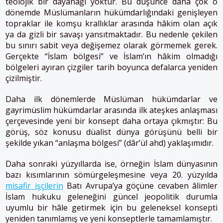
teolojik bir dayanağı yoktur. Bu düşünce daha çok o
dönemde Müslümanların hükümdarlığındaki genişleyen
topraklar ile komşu krallıklar arasında hâkim olan açık
ya da gizli bir savaşı yansıtmaktadır. Bu nedenle çekilen
bu sınırı sabit veya değişemez olarak görmemek gerek.
Gerçekte “İslam bölgesi” ve İslam’ın hâkim olmadığı
bölgeleri ayıran çizgiler tarih boyunca defalarca yeniden
çizilmiştir.
Daha ilk dönemlerde Müslüman hükümdarlar ve
gayrimüslim hükümdarlar arasında ilk ateşkes anlaşması
çerçevesinde yeni bir konsept daha ortaya çıkmıştır: Bu
görüş, söz konusu düalist dünya görüşünü belli bir
şekilde yıkan “anlaşma bölgesi” (dâr’ül ahd) yaklaşımıdır.
Daha sonraki yüzyıllarda ise, örneğin İslam dünyasının
bazı kısımlarının sömürgeleşmesine veya 20. yüzyılda
misafir işçilerin
Batı Avrupa’ya göçüne cevaben âlimler
İslam hukuku geleneğini güncel jeopolitik durumla
uyumlu bir hâle getirmek için bu geleneksel konsepti
yeniden tanımlamış ve yeni konseptlerle tamamlamıştır.