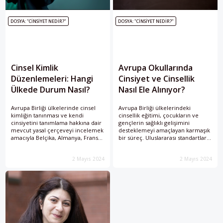
DOSYA: "CINSIYET NEDIR?"
DOSYA: "CINSIYET NEDIR?"
Cinsel Kimlik
Avrupa Okullarında
Düzenlemeleri: Hangi
Cinsiyet ve Cinsellik
Ülkede Durum Nasıl?
Nasıl Ele Alınıyor?
Avrupa Birliği ülkelerinde cinsel
Avrupa Birliği ülkelerindeki
kimliğin tanınması ve kendi
cinsellik eğitimi, çocukların ve
cinsiyetini tanımlama hakkına dair
gençlerin sağlıklı gelişimini
mevcut yasal çerçeveyi incelemek
desteklemeyi amaçlayan karmaşık
amacıyla Belçika, Almanya, Fransa,
bir süreç. Uluslararası standartlara
İtalya ve İspanya'daki mevzuatları
rağmen ulusal farklılıklara göre
derledik.
şekillenen bu eğitim, müfredat
2 Mayıs 2024
2 Mayıs 2024
içeriği, öğretmen eğitimi ve
uygulama yöntemleri açısından
geniş bir yelpazeye sahip.