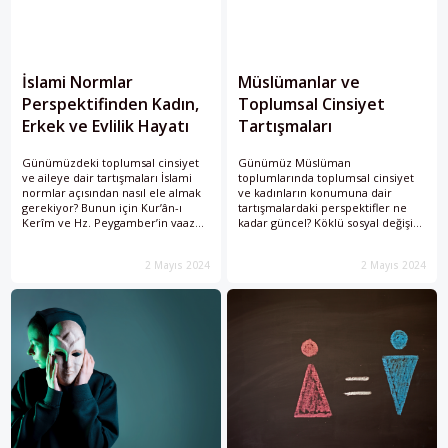
İslami Normlar
Müslümanlar ve
Perspektifinden Kadın,
Toplumsal Cinsiyet
Erkek ve Evlilik Hayatı
Tartışmaları
Günümüzdeki toplumsal cinsiyet
Günümüz Müslüman
ve aileye dair tartışmaları İslami
toplumlarında toplumsal cinsiyet
normlar açısından nasıl ele almak
ve kadınların konumuna dair
gerekiyor? Bunun için Kur’ân-ı
tartışmalardaki perspektifler ne
Kerîm ve Hz. Peygamber’in vaaz
kadar güncel? Köklü sosyal değişim
ettiği temel ilkere göre kadın-
ve yeni kültürel dinamikler
erkek rolleri ve ailenin nasıl
çerçevesinde var olan kavram ve
2 Mayıs 2024
2 Mayıs 2024
tanımlandığını düşünmek
analiz metotları üzerinde yeniden
gerekiyor.
düşünmek gerekiyor.