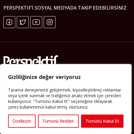
PERSPEKTIF’I SOSYAL MEDYADA TAKIP EDEBILIRSINIZ
Gizliliğinize değer veriyoruz
Künye
Tarama deneyiminizi geliştirmek, kişiselleştirilmiş reklamlar
veya içerik sunmak ve trafiğimizi analiz etmek için çerezleri
Yorum Kuralları
kullanıyoruz. "Tümünü Kabul Et" seçeneğine tıklayarak
Abonelik
çerez kullanımımızı kabul etmiş olursunuz.
İletişim
Özelleştir
Tümünü Reddet
Tümünü Kabul Et
Hakkımızda
İş İlanları