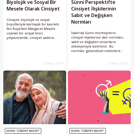
Biyolojik ve Sosyal Bir
Sünni Perspektifte
Mesele Olarak Cinsiyet
Cinsiyet İlişkilerinin
Sabit ve Değişken
Cinsiyet, biyolojik ve sosyal
Normları
boyutlarıyla karmaşık bir kavram.
İbn Rüşd'den Margaret Mead'e
İslam’da Sünni mezheplerin
uzanan bir sosyal teori
cinsiyet ilişkilerine dair normları,
yelpazesinde, cinsiyet sadece
sabit ve değişken unsurların
biyolojik değil aynı zamanda sosyal
etkileşimiyle belirlenir. Bu
bir olgu olarak ele alınmıştır.
normlar, geleneksel metinlere
dayanıyor olsa da günümüzdeki
sosyal ve kültürel dinamiklere de
2 Mayıs 2024
2 Mayıs 2024
uyum sağlayan bir karakterdedir.
DOSYA: "CINSIYET NEDIR?"
DOSYA: "CINSIYET NEDIR?"