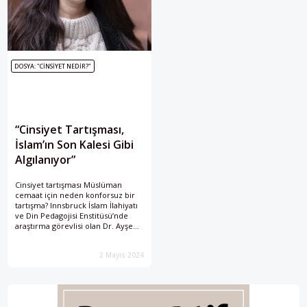
DOSYA: "CINSIYET NEDIR?"
“Cinsiyet Tartışması,
İslam’ın Son Kalesi Gibi
Algılanıyor”
Cinsiyet tartışması Müslüman
cemaat için neden konforsuz bir
tartışma? Innsbruck İslam İlahiyatı
ve Din Pedagojisi Enstitüsü’nde
araştırma görevlisi olan Dr. Ayşe
Almıla Akca ile konuştuk.
2 Mayıs 2024