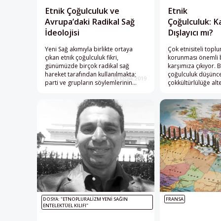
Etnik Çoğulculuk ve
Etnik
Avrupa’daki Radikal Sağ
Çoğulculuk: K
İdeolojisi
Dışlayıcı mı?
Yeni Sağ akımıyla birlikte ortaya
Çok etnisiteli topl
çıkan etnik çoğulculuk fikri,
korunması önemli b
günümüzde birçok radikal sağ
karşımıza çıkıyor.
hareket tarafından kullanılmakta;
çoğulculuk düşünc
31 Ocak 2019
parti ve grupların söylemlerinin
çokkültürlülüğe alt
zeminini oluşturmakta.
teşkil edebilir mi?
DOSYA: "ETNOPLURALIZM YENI SAĞIN
FRANSA
ENTELEKTÜEL KILIFI"