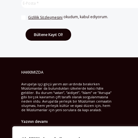
 okudum, kabul ediyorum.
Gizlilik Sözleşmesini
HAKKIMIZDA
Avrupa’ya işçi göçü yarım asrı ardında bırakırken
Müslümanlar da bulundukları ülkelerde kalıcı hâle
geldiler. Bu durum “vatan”, “aidiyet”, “İslam” ve “Avrupa”
gibi birçok kavramın çift taraflı olarak sorgulanmasına
neden oldu. Avrupa’da yerleşik bir Müslüman cemaatin
oluşması, hem yerleşik kültür ve siyasi düzen için, hem
de Müslümanlar için yeni sorulara da kapı araladı.
Yazının devamı