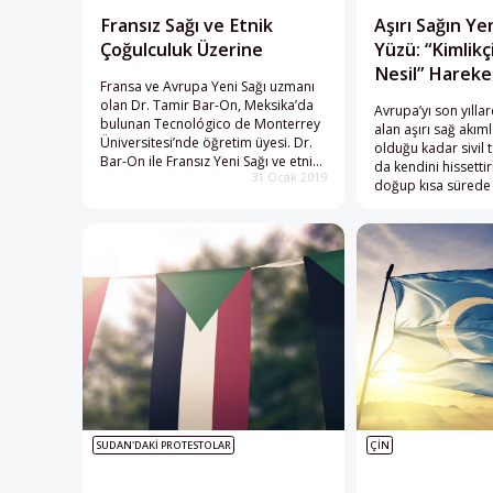
Fransız Sağı ve Etnik
Aşırı Sağın Ye
Çoğulculuk Üzerine
Yüzü: “Kimlikç
Nesil” Hareke
Fransa ve Avrupa Yeni Sağı uzmanı
olan Dr. Tamir Bar-On, Meksika’da
Avrupa’yı son yıllar
bulunan Tecnológico de Monterrey
alan aşırı sağ akım
Üniversitesi’nde öğretim üyesi. Dr.
olduğu kadar sivil
Bar-On ile Fransız Yeni Sağı ve etnik
da kendini hissetti
31 Ocak 2019
çoğulculuk ideolojisi üzerine
doğup kısa sürede
konuştuk.
ülkelerine de yayıla
“Kimlik Nesli” hare
kuşakları saflarına
hedefliyor.
SUDAN'DAKİ PROTESTOLAR
ÇİN