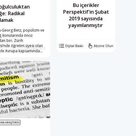
Bu içerikler
oğulculuktan
Perspektif'in Şubat
iğe: Radikal
2019 sayısında
nlamak
yayımlanmıştır
s-Georg Betz, popülizm ve
ağ konularında öncü
an biri. Zürih
si’nde öğretim üyesi olan
Dijital Baskı
Abone Olun
31 Ocak 2019
z ile Avrupa kapsamında
ğ, etnik çoğulculuk,
 ve popülizmi konuştuk.
AN ARAŞTIRDI