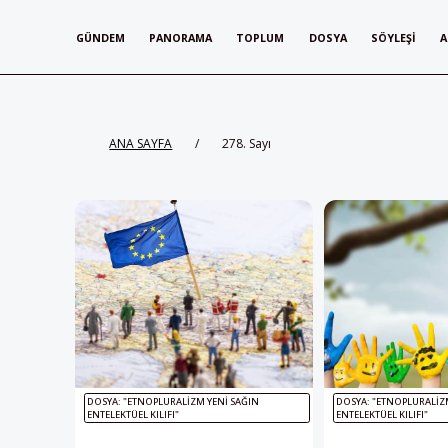
GÜNDEM
PANORAMA
TOPLUM
DOSYA
SÖYLEŞI
A
ANA SAYFA
/
278. Sayı
DOSYA: "ETNOPLURALIZM YENI SAĞIN
DOSYA: "ETNOPLURALIZ
ENTELEKTÜEL KILIFI"
ENTELEKTÜEL KILIFI"