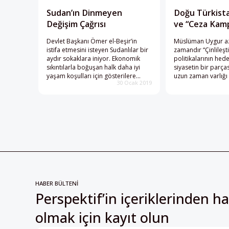
Sudan’ın Dinmeyen
Doğu Türkist
Değişim Çağrısı
ve “Ceza Kamp
Devlet Başkanı Ömer el-Beşir’in
Müslüman Uygur az
istifa etmesini isteyen Sudanlılar bir
zamandır “Çinlileşt
aydır sokaklara iniyor. Ekonomik
politikalarının hed
sıkıntılarla boğuşan halk daha iyi
siyasetin bir parças
yaşam koşulları için gösterilere
uzun zaman varlığı 
30 Ocak 2019
devam etmekte kararlı görünüyor.
kampları”dır.
HABER BÜLTENİ
Perspektif’in içeriklerinden h
olmak için kayıt olun