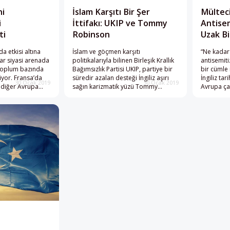
ni
İslam Karşıtı Bir Şer
Mülteci
i
İttifakı: UKIP ve Tommy
Antise
ti
Robinson
Uzak Bi
da etkisi altına
İslam ve göçmen karşıtı
“Ne kadar
lar siyasi arenada
politikalarıyla bilinen Birleşik Krallık
antisemit
 toplum bazında
Bağımsızlık Partisi UKIP, partiye bir
bir cümle i
riyor. Fransa’da
süredir azalan desteği İngiliz aşırı
İngiliz ta
30 Ocak 2019
30 Ocak 2019
 diğer Avrupa
sağın karizmatik yüzü Tommy
Avrupa ça
n aşırı sağcı
Robinson’u saflarına katarak
karşılaştı
keti bilhassa genç
yükselişe geçirmeyi umuyor.
ortaya ko
 çekmeyi
bakış açıs