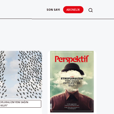
SON SAYI
ABONELIK
OPLURALIZM YENI SAĞIN
KILIFI"