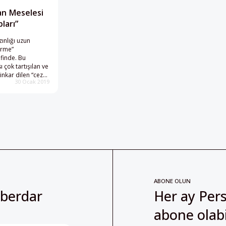
an Meselesi
ları”
ınlığı uzun
irme”
efinde. Bu
ı çok tartışılan ve
inkar dilen “ceza
30 Ocak 2019
ABONE OLUN
aberdar
Her ay Pers
abone olabil