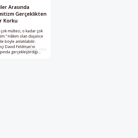
ler Arasında
mitizm Gerçeklikten
r Korku
 çok mülteci, o kadar çok
izm.” Hâkim olan düşünce
le böyle anlatılabilir.
rihçi David Feldman'ın
30 Ocak 2019
pında gerçekleştirdiği
rmalı araştırma gerçekleri
yuyor. Tartışmaya somut
ı sunan bir makale.