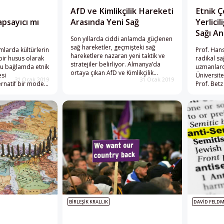
AfD ve Kimlikçilik Hareketi
Etnik Ç
apsayıcı mı
Arasında Yeni Sağ
Yerlicil
Sağı A
Son yıllarda ciddi anlamda güçlenen
sağ hareketler, geçmişteki sağ
umlarda kültürlerin
Prof. Han
hareketlere nazaran yeni taktik ve
ir husus olarak
radikal s
stratejiler belirliyor. Almanya’da
 Bu bağlamda etnik
uzmanlard
ortaya çıkan AfD ve Kimlikçilik
esi
Üniversite
31 Ocak 2019
31 Ocak 2019
Hareketi Arasında Yeni Sağ, bu
ernatif bir model
Prof. Bet
alandaki öne çıkan örneklerden.
radikal sa
yerlicilik
BİRLEŞİK KRALLIK
DAVID FELDM