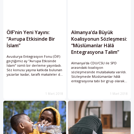
ÖIF’nin Yeni Yayını:
Almanya’da Büyük
“Avrupa Etkisinde Bir
Koalisyonun Sözleşmesi:
İslam”
“Müslümanlar Hâlâ
Entegrasyona Talim”
Avusturya Entegrasyon Fonu (ÖIF)
geçtiğimiz ay “Avrupa Etkisinde
Almanya’da CDU/CSU ile SPD
İslam” isimli bir derleme yayınladı.
arasındaki koalisyon
Söz konusu yayına katkıda bulunan
sözleşmesinde mutabakata varıldı.
yazarlar kadar, taraflı makaleler de
Sözleşmede Müslümanlar hâlâ
tepki topluyor. En büyük tartışma
entegrasyona tabi bir grup olarak
konusu ise başlığın kendisi:
görülüyor.
“Avrupa etkisinde bir İslam.”
1 Mart 2018
1 Mart 2018