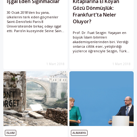
İşgal Eden Sığınmacılar
Kitaplarına El Koyan
Gözü Dönmüşlük:
30 Ocak 2018’den bu yana,
Frankfurt’ta Neler
ülkelerini terk eden göçmenler
Oluyor?
Saint-Denis’teki Paris 8
Üniversitesinde birkaç odayı işgal
etti. Paris’in kuzeyinde Seine Saint-
Prof. Dr. Fuat Sezgin: Yaşayan en
Denis’in popüler, ama finansman
büyük İslam bilimleri
açısından zayıf bir departmanda
akademisyenlerinden biri. Verdiği
bulunan bu üniversite, aşırı solcu
onlarca ciltlik eser, yetiştirdiği
bir üniversite olmasıyla biliniyor.
yüzlerce öğrenciyle Sezgin, Türk-
Alman krizinin yeni yansıma
alanlarından biri mi?
1 Mart 2018
1 Mart 2018
İSLAM
ALMANYA