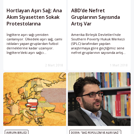
Hortlayan Aşırı Sağ: Ana
ABD’de Nefret
Akım Siyasetten Sokak
Gruplarının Sayısında
Protestolarına
Artış Var
İngiltere aşırı sağı yeniden
Amerika Birleşik Devletleri’nde
canlanıyor. Ülkedeki aşırı sağ, cami
Southern Poverty Hukuk Merkezi
istilaları yapan gruplardan futbol
(SPLC) tarafından yapılan
derneklerine kadar uzanıyor.
araştırmaya göre geçtiğimiz sene
İngiltere'deki aşırı sağcı
nefret gruplarının sayısında artış
hareketlerin bir listesi.
oldu.
2 Mart 2018
1 Mart 2018
AVRUPA BIRLIĞI
DOSYA: "SAĞ POPÜLIZM VE AŞIRI SAĞ"