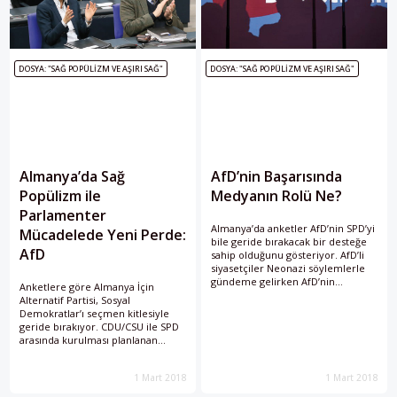
DOSYA: "SAĞ POPÜLIZM VE AŞIRI SAĞ"
DOSYA: "SAĞ POPÜLIZM VE AŞIRI SAĞ"
Almanya’da Sağ
AfD’nin Başarısında
Popülizm ile
Medyanın Rolü Ne?
Parlamenter
Almanya’da anketler AfD’nin SPD’yi
Mücadelede Yeni Perde:
bile geride bırakacak bir desteğe
AfD
sahip olduğunu gösteriyor. AfD’li
siyasetçiler Neonazi söylemlerle
gündeme gelirken AfD’nin
Anketlere göre Almanya İçin
başarısında medyanın etkisini
Alternatif Partisi, Sosyal
incelemekte fayda var.
Demokratlar’ı seçmen kitlesiyle
geride bırakıyor. CDU/CSU ile SPD
arasında kurulması planlanan
koalisyon AfD’yi anamuhalefet
partisi konumuna getirecek. Peki,
1 Mart 2018
1 Mart 2018
parti gerçekten de yalnızca
“muhalefette” mi?