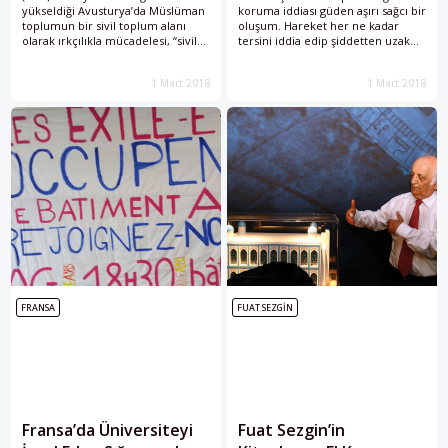
yükseldiği Avusturya’da Müslüman
koruma iddiası güden aşırı sağcı bir
toplumun bir sivil toplum alanı
oluşum. Hareket her ne kadar
olarak ırkçılıkla mücadelesi, “sivil
tersini iddia edip şiddetten uzak
Avrupa” geleneğinin kaderinde
dursa da modern ırkçılığın açık bir
etkili olacak.
dışavurumu.
1 Mart 2018
1 Mart 2018
FRANSA
FUAT SEZGIN
Fransa’da Üniversiteyi
Fuat Sezgin’in