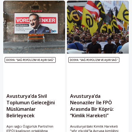
DOSYA: "SAĞ POPÜLIZM VE AŞIRI SAĞ"
DOSYA: "SAĞ POPÜLIZM VE AŞIRI SAĞ"
Avusturya’da Sivil
Avusturya’da
Toplumun Geleceğini
Neonaziler İle FPÖ
Müslümanlar
Arasında Bir Köprü:
Belirleyecek
“Kimlik Hareketi”
Aşırı sağcı Özgürlük Partisi’nin
Avusturya’daki Kimlik Hareketi
(FPÖ) koalisyon ortaklığına
“sıfır ırkçılık”la Avrupa kimliğini