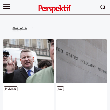
ANA SAYFA
/
269. Sayı
İNGILTERE
ABD