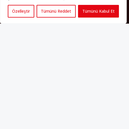
Özelleştir
Tümünü Reddet
Tümünü Kabul Et
PERSPEKTIF’I SOSYAL MEDYADA TAKIP EDEBILIRSINIZ
Künye
Yorum Kuralları
Abonelik
İletişim
Hakkımızda