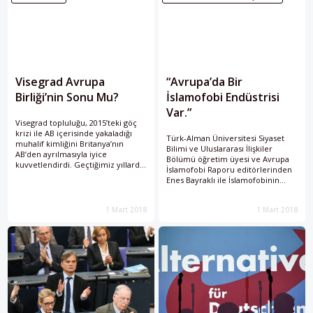
Visegrad Avrupa
“Avrupa’da Bir
Birliği’nin Sonu Mu?
İslamofobi Endüstrisi
Var.”
Visegrad topluluğu, 2015’teki göç
krizi ile AB içerisinde yakaladığı
Türk-Alman Üniversitesi Siyaset
muhalif kimliğini Britanya’nın
Bilimi ve Uluslararası İlişkiler
AB’den ayrılmasıyla iyice
Bölümü öğretim üyesi ve Avrupa
kuvvetlendirdi. Geçtiğimiz yıllarda
İslamofobi Raporu editörlerinden
yaşananlar AB içerisinde bir Doğu-
Enes Bayraklı ile İslamofobinin
Batı çekişmesinin doğabileceğine
neden sadece Müslümanların
işaret ediyor.
sorunu olmadığını konuştuk.
1 Mart 2018
1 Mart 2018