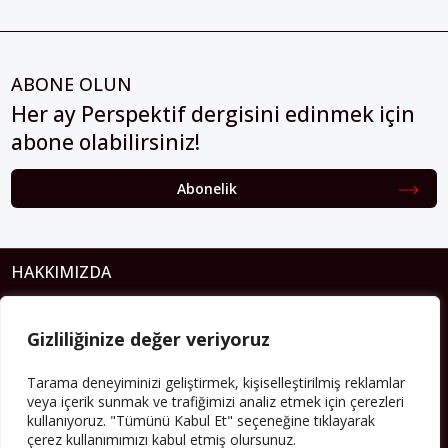
ABONE OLUN
Her ay Perspektif dergisini edinmek için
abone olabilirsiniz!
Abonelik
HAKKIMIZDA
Avrupa’ya işçi göçü yarım asrı ardında bırakırken Müslümanlar da
bulundukları ülkelerde kalıcı hâle geldiler. Bu durum “vatan”,
Gizliliğinize değer veriyoruz
“aidiyet”, “İslam” ve “Avrupa” gibi birçok kavramın çift taraflı olarak
sorgulanmasına neden oldu. Avrupa’da yerleşik bir Müslüman
Tarama deneyiminizi geliştirmek, kişiselleştirilmiş reklamlar
cemaatin oluşması, hem yerleşik kültür ve siyasi düzen için, hem
veya içerik sunmak ve trafiğimizi analiz etmek için çerezleri
de Müslümanlar için yeni sorulara da kapı araladı.
kullanıyoruz. "Tümünü Kabul Et" seçeneğine tıklayarak
çerez kullanımımızı kabul etmiş olursunuz.
Yazının devamı