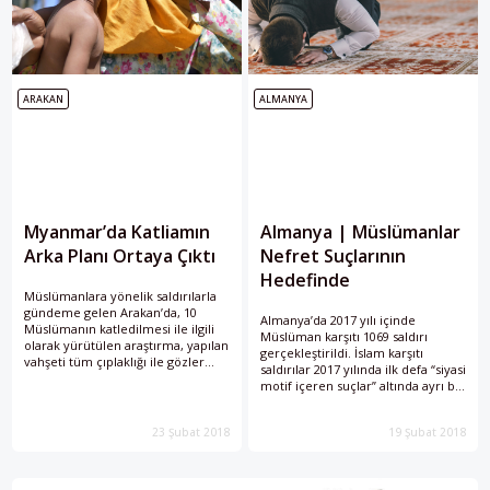
ARAKAN
ALMANYA
Myanmar’da Katliamın
Almanya | Müslümanlar
Arka Planı Ortaya Çıktı
Nefret Suçlarının
Hedefinde
Müslümanlara yönelik saldırılarla
gündeme gelen Arakan’da, 10
Almanya’da 2017 yılı içinde
Müslümanın katledilmesi ile ilgili
Müslüman karşıtı 1069 saldırı
olarak yürütülen araştırma, yapılan
gerçekleştirildi. İslam karşıtı
vahşeti tüm çıplaklığı ile gözler
saldırılar 2017 yılında ilk defa “siyasi
önüne koyuyor.
motif içeren suçlar” altında ayrı bir
kategoride istatistiklere geçirildi.
23 Şubat 2018
19 Şubat 2018