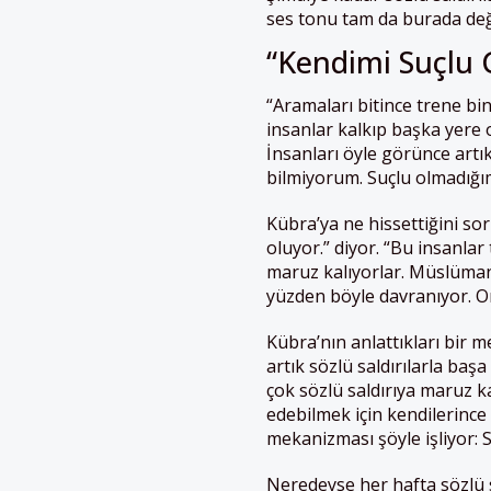
ses tonu tam da burada değ
“Kendimi Suçlu G
“Aramaları bitince trene bi
insanlar kalkıp başka yere o
İnsanları öyle görünce art
bilmiyorum. Suçlu olmadığım
Kübra’ya ne hissettiğini s
oluyor.” diyor. “Bu insanlar
maruz kalıyorlar. Müslüman
yüzden böyle davranıyor. O
Kübra’nın anlattıkları bir 
artık sözlü saldırılarla baş
çok sözlü saldırıya maruz k
edebilmek için kendilerince 
mekanizması şöyle işliyor:
Neredeyse her hafta sözlü 