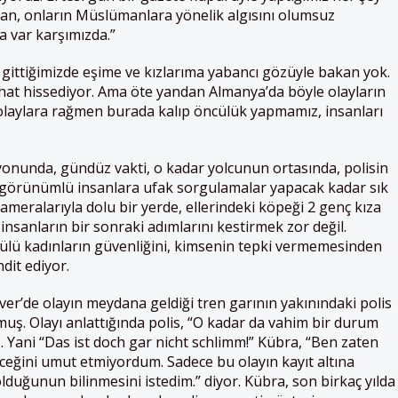
şan, onların Müslümanlara yönelik algısını olumsuz
a var karşımızda.”
 gittiğimizde eşime ve kızlarıma yabancı gözüyle bakan yok.
hat hissediyor. Ama öte yandan Almanya’da böyle olayların
 olaylara rağmen burada kalıp öncülük yapmamız, insanları
yonunda, gündüz vakti, o kadar yolcunun ortasında, polisin
 görünümlü insanlara ufak sorgulamalar yapacak kadar sık
meralarıyla dolu bir yerde, ellerindeki köpeği 2 genç kıza
nsanların bir sonraki adımlarını kestirmek zor değil.
lü kadınların güvenliğini, kimsenin tepki vermemesinden
dit ediyor.
r’de olayın meydana geldiği tren garının yakınındaki polis
ş. Olayı anlattığında polis, “O kadar da vahim bir durum
ş. Yani “Das ist doch gar nicht schlimm!” Kübra, “Ben zaten
eceğini umut etmiyordum. Sadece bu olayın kayıt altına
olduğunun bilinmesini istedim.” diyor. Kübra, son birkaç yılda