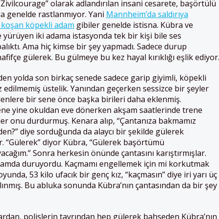
ivilcourage” olarak adlandırılan insani cesarete, başörtülü
rda genelde rastlanmıyor. Yani
Mannheim’da saldırıya
a koşan köpekli adam
gibiler genelde istisna. Kübra ve
yürüyen iki adama istasyonda tek bir kişi bile ses
alıktı. Ama hiç kimse bir şey yapmadı. Sadece durup
hafifçe gülerek. Bu gülmeye bu kez hayal kırıklığı eşlik ediyor
en yolda son birkaç senede sadece garip giyimli, köpekli
 edilmemiş üstelik. Yanından geçerken sessizce bir şeyler
enlere bir sene önce başka birileri daha eklenmiş.
 sene yine okuldan eve dönerken akşam saatlerinde trene
sler onu durdurmuş. Kenara alıp, “Çantanıza bakmamız
den?” diye sorduğunda da alaycı bir şekilde gülerek
r. “Gülerek” diyor Kübra, “Gülerek başörtümü
acağım.” Sonra herkesin önünde çantasını karıştırmışlar.
 arkamda duruyordu. Kaçmamı engellemek için mi korkutmak
yunda, 53 kilo ufacık bir genç kız, “kaçmasın” diye iri yarı üç
alınmış. Bu abluka sonunda Kübra’nın çantasından da bir şey
lardan, polislerin tavrından hep gülerek bahseden Kübra’nın