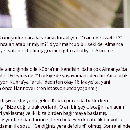
konuşurken arada sırada duraklıyor. “O an ne hissettin?”
ca anlatabilir miyim?” diyor mahcup bir şekilde. Almanca
et vatanını bulmuş göçmen gibi rahatlıyor: Akıcı, ne
 ele alındığında bile Kübra’nın kendisini daha çok Almanya’da
ilir. Öyleymiş de. “’Türkiye’de yaşayamam’ derdim. Ama artık
yor. Kübra’ya “artık” dedirten olay 16 Mayıs’ta, yani
 önce Hannover tren istasyonunda yaşanmış.
kadaşıyla istasyona gelen Kübra peronda beklerken
. “Bize doğru bakıyorlardı. O an bir şey olacağını anladım.”
i yaklaşmış ve iki kıza birden bağırmaya başlamış.
tasyonlarından birinde. Tren bekleyen kalabalık bir yolcu
mın ilk sözü, “Geldiğiniz yere defolun!” olmuş. Sonra elind