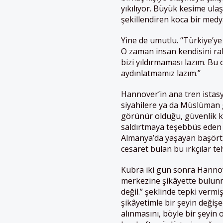
yıkılıyor. Büyük kesime ula
şekillendiren koca bir medy
Yine de umutlu. “Türkiye’ye
O zaman insan kendisini ra
bizi yıldırmaması lazım. Bu
aydınlatmamız lazım.”
Hannover’in ana tren istas
siyahilere ya da Müslüman
görünür olduğu, güvenlik ka
saldırtmaya teşebbüs eden i
Almanya’da yaşayan başörtü
cesaret bulan bu ırkçılar teh
Kübra iki gün sonra Hannove
merkezine şikâyette bulunmu
değil.” şeklinde tepki vermi
şikâyetimle bir şeyin değiş
alınmasını, böyle bir şeyin 