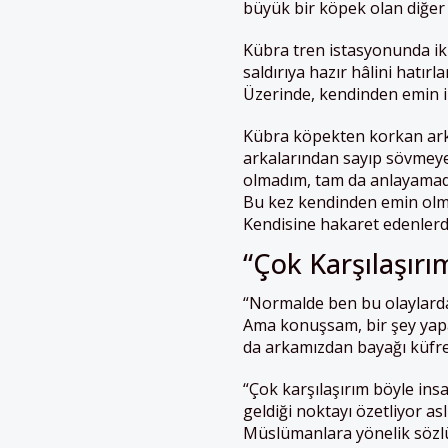
büyük bir köpek olan diğer
Kübra tren istasyonunda ik
saldırıya hazır hâlini hatır
Üzerinde, kendinden emin ins
Kübra köpekten korkan arka
arkalarından sayıp sövmeye
olmadım, tam da anlayamadım
Bu kez kendinden emin olma
Kendisine hakaret edenlerd
“Çok Karşılaşırı
“Normalde ben bu olaylarda
Ama konuşsam, bir şey yapac
da arkamızdan bayağı küfrett
“Çok karşılaşırım böyle ins
geldiği noktayı özetliyor as
Müslümanlara yönelik sözlü 