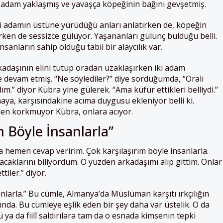
 adam yaklaşmış ve yavaşça köpeğinin bağını gevşetmiş.
i adamın üstüne yürüdüğü anları anlatırken de, köpeğin
larken de sessizce gülüyor. Yaşananları gülünç bulduğu belli.
anların sahip olduğu tabii bir alaycılık var.
daşının elini tutup oradan uzaklaşırken iki adam
 devam etmiş. “Ne söylediler?” diye sorduğumda, “Oralı
.” diyor Kübra yine gülerek. “Ama küfür ettikleri belliydi.”
ya, karşısındakine acıma duygusu ekleniyor belli ki.
en korkmuyor Kübra, onlara acıyor.
m Böyle İnsanlarla”
 hemen cevap veririm. Çok karşılaşırım böyle insanlarla.
aklarını biliyordum. O yüzden arkadaşımı alıp gittim. Onlar
iler.” diyor.
anlarla.” Bu cümle, Almanya’da Müslüman karşıtı ırkçılığın
lında. Bu cümleye eşlik eden bir şey daha var üstelik. O da
ya da fiilî saldırılara tam da o esnada kimsenin tepki