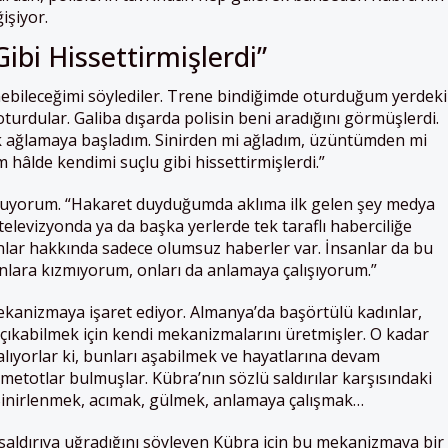
işiyor.
ibi Hissettirmişlerdi”
nebileceğimi söylediler. Trene bindiğimde oturduğum yerdeki
turdular. Galiba dışarda polisin beni aradığını görmüşlerdi.
ık ağlamaya başladım. Sinirden mi ağladım, üzüntümden mi
 hâlde kendimi suçlu gibi hissettirmişlerdi.”
oruyorum. “Hakaret duyduğumda aklıma ilk gelen şey medya
 televizyonda ya da başka yerlerde tek taraflı haberciliğe
lar hakkında sadece olumsuz haberler var. İnsanlar da bu
nlara kızmıyorum, onları da anlamaya çalışıyorum.”
mekanizmaya işaret ediyor. Almanya’da başörtülü kadınlar,
a çıkabilmek için kendi mekanizmalarını üretmişler. O kadar
alıyorlar ki, bunları aşabilmek ve hayatlarına devam
metotlar bulmuşlar. Kübra’nın sözlü saldırılar karşısındaki
 Sinirlenmek, acımak, gülmek, anlamaya çalışmak…
saldırıya uğradığını söyleyen Kübra için bu mekanizmaya bir