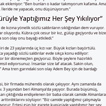
mak ekleniyor: “Ben bunları o kadar takmıyorum kafama. Am
 İleride ne yapacak, onu düşünüyorum.”
rüyle Yaptığımız Her Şey Yıkılıyor”
e kızına yönelik sözlü saldırıların sıklığından dem vuruyor.
r oluyordu. Kübra çok cesur bir kız, gülüp geçiyordu ve bize
 son olay onu bayağı etkiledi.”
biri de 23 yaşlarında üç kızı var. Büyük kızları başörtülü.
a yaşadığı sözlü saldırılar evde sıkça konu ediliyor:
Zor bir dönemeçten geçiyoruz. Böyle şeylere hazırlıklı
emsil ediyorsunuz. İnsanlar size laf atacak. Sakin olun,
in.’” Ama tren garındaki son olay Adem Bey için de bardağı
 bir firmada mühendis olarak çalışıyor. Aynı zamanda da
nı. 3 yaşından beri Almanya’da yaşıyor. Burada büyümüş,
arı çıktığında endişelenen bir baba olarak camide Almanlara
ı arttırdıklarını söylüyor: “Biz camide yaptığımız çalışmayla
şıyoruz. Ertesi gün bir gazete kupürüyle yaptığımız her şey