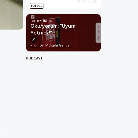
31 Tem 2026
FUTBOL
OKU/YORUM
Oku/yorum: “Uyum
Yetmez!”
Prof. Dr. Mustafa Gencer
PODCAST
e