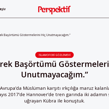
RŞIV
rek Başörtümü Göstermelerini Hiç Unutmayacağım.”
İSLAMOFOBİ GÖZLEMEVİ
rek Başörtümü Göstermeleri
Unutmayacağım.”
 Avrupa’da Müslüman karşıtı ırkçılığa maruz kalanla
ayıs 2017’de Hannover’de tren garında iki adamın s
uğrayan Kübra ile konuştuk.