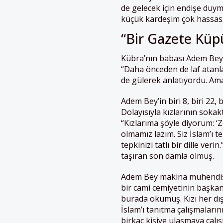
de gelecek için endişe duy
küçük kardeşim çok hassas.
“Bir Gazete Küpü
Kübra’nın babası Adem Bey d
“Daha önceden de laf atanla
de gülerek anlatıyordu. Ama
Adem Bey’in biri 8, biri 22, 
Dolayısıyla kızlarının sokakt
“Kızlarıma şöyle diyorum: ‘
olmamız lazım. Siz İslam’ı t
tepkinizi tatlı bir dille ver
taşıran son damla olmuş.
Adem Bey makina mühendisi,
bir cami cemiyetinin başka
burada okumuş. Kızı her dış
İslam’ı tanıtma çalışmaların
birkaç kişiye ulaşmaya çalı