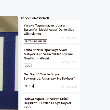
EN ÇOK OKUNANLAR
Yargıya Taşınamayan İddialar:
Epstein’in “Model Avcısı” Daniel Siad
Ölü Bulundu
31 Tem 2026
EPSTEIN BELGELERI
Ceuta Krizinin İspanya’ya Siyasi
Maliyeti: Aşırı Sağın “İstila” Söylemi
Nasıl Normalleşti?
03 Ağu 2026
GÖÇ
Net Göç 15 Yılın En Düşük
Seviyesinde: Almanya’yı Ne Bekliyor?
NÜFUS
31 Tem 2026
“Dünya Kupası Bir Yatırım Ürünü
Değildir”: UEFA’dan FIFA’ya Boykot
Resti