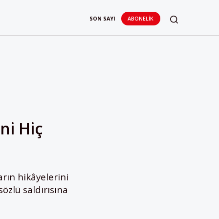
SON SAYI
ABONELIK
ni Hiç
rın hikâyelerini
özlü saldırısına