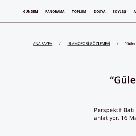
GÜNDEM
PANORAMA
TOPLUM
DOSYA
SÖYLEŞI
A
ANA SAYFA
/
İSLAMOFOBİ GÖZLEMEVİ
/
“Güle
“Güle
Perspektif Batı
anlatıyor. 16 M