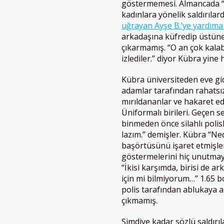
göstermemesi. Almancada “Z
kadınlara yönelik saldırıla
uğrayan Ayşe B.’ye yardım
arkadaşına küfredip üstüne 
çıkarmamış. “O an çok kalab
izlediler.” diyor Kübra yine 
Kübra üniversiteden eve gid
adamlar tarafından rahatsız
mırıldananlar ve hakaret ed
Üniformalı birileri. Geçen
binmeden önce silahlı poli
lazım.” demişler. Kübra “Ne
başörtüsünü işaret etmişle
göstermelerini hiç unutmay
“İkisi karşımda, birisi de
için mi bilmiyorum…” 1.65 bo
polis tarafından ablukaya 
çıkmamış.
Şimdiye kadar sözlü saldırı