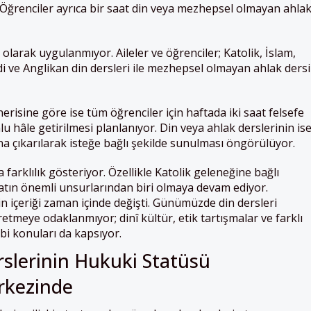
i. Öğrenciler ayrıca bir saat din veya mezhepsel olmayan ahla
p olarak uygulanmıyor. Aileler ve öğrenciler; Katolik, İslam,
 ve Anglikan din dersleri ile mezhepsel olmayan ahlak dersi
isine göre ise tüm öğrenciler için haftada iki saat felsefe
lu hâle getirilmesi planlanıyor. Din veya ahlak derslerinin is
a çıkarılarak isteğe bağlı şekilde sunulması öngörülüyor.
farklılık gösteriyor. Özellikle Katolik geleneğine bağlı
atın önemli unsurlarından biri olmaya devam ediyor.
in içeriği zaman içinde değişti. Günümüzde din dersleri
ğretmeye odaklanmıyor; dinî kültür, etik tartışmalar ve farklı
bi konuları da kapsıyor.
rslerinin Hukuki Statüsü
rkezinde