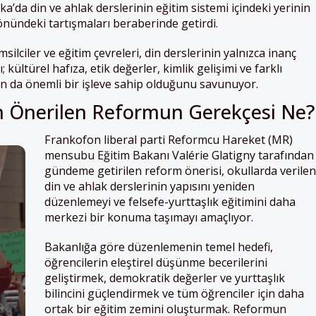
’da din ve ahlak derslerinin eğitim sistemi içindeki yerinin
önündeki tartışmaları beraberinde getirdi.
emsilciler ve eğitim çevreleri, din derslerinin yalnızca inanç
; kültürel hafıza, etik değerler, kimlik gelişimi ve farklı
n da önemli bir işleve sahip olduğunu savunuyor.
in Önerilen Reformun Gerekçesi Ne?
Frankofon liberal parti Reformcu Hareket (MR)
mensubu Eğitim Bakanı Valérie Glatigny tarafından
gündeme getirilen reform önerisi, okullarda verilen
din ve ahlak derslerinin yapısını yeniden
düzenlemeyi ve felsefe-yurttaşlık eğitimini daha
merkezi bir konuma taşımayı amaçlıyor.
Bakanlığa göre düzenlemenin temel hedefi,
öğrencilerin eleştirel düşünme becerilerini
geliştirmek, demokratik değerler ve yurttaşlık
bilincini güçlendirmek ve tüm öğrenciler için daha
ortak bir eğitim zemini oluşturmak. Reformun