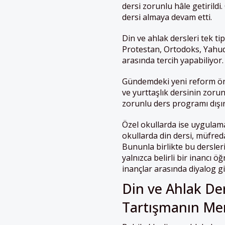
dersi zorunlu hâle getirild
dersi almaya devam etti.
Din ve ahlak dersleri tek ti
Protestan, Ortodoks, Yahudi
arasında tercih yapabiliyor.
Gündemdeki yeni reform öner
ve yurttaşlık dersinin zorun
zorunlu ders programı dışın
Özel okullarda ise uygulama 
okullarda din dersi, müfred
Bununla birlikte bu dersler
yalnızca belirli bir inancı ö
inançlar arasında diyalog gi
Din ve Ahlak De
Tartışmanın Me