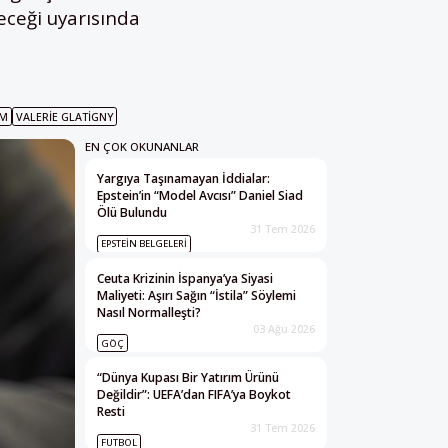
eceği uyarısında
IM
VALERIE GLATIGNY
EN ÇOK OKUNANLAR
Yargıya Taşınamayan İddialar:
Epstein’in “Model Avcısı” Daniel Siad
Ölü Bulundu
31 Tem 2026
EPSTEIN BELGELERI
Ceuta Krizinin İspanya’ya Siyasi
Maliyeti: Aşırı Sağın “İstila” Söylemi
Nasıl Normalleşti?
03 Ağu 2026
GÖÇ
“Dünya Kupası Bir Yatırım Ürünü
Değildir”: UEFA’dan FIFA’ya Boykot
Resti
31 Tem 2026
FUTBOL