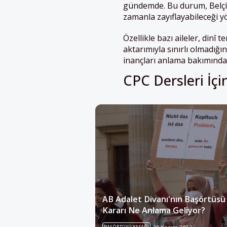
gündemde. Bu durum, Belçika
zamanla zayıflayabileceği y
Özellikle bazı aileler, dinî t
aktarımıyla sınırlı olmadığını
inançları anlama bakımında
CPC Dersleri İç
AB Adalet Divanı'nın Başörtüsü
Kararı Ne Anlama Geliyor?
BAŞÖRTÜSÜ YASAĞI