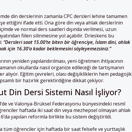
timde din derslerinin zamanla CPC dersleri lehine tamamen
şe ettiğini ifade etti. Ona göre din veya ahlak derslerinin
içimde ve normal ders saatleri dışında verilmesi, uzun
atından fiilen silinmesine yol açabilir. Drieskens bu
i:
“Dersleri saat 15.00’te biten bir öğrenciye, İslam dini, ahlak
lmak için 16.30’a kadar beklemesini söyleyemezsiniz.”
nın yeniden yapılandırılması, yeni öğretmen ihtiyacının
lamanın okullarda nasıl organize edileceği de tartışmanın
er alıyor. Eğitim çevreleri, olası değişikliklerin hem pedagojik
amlı bir hazırlık gerektirdiğine dikkat çekiyor.
t Din Dersi Sistemi Nasıl İşliyor?
l’de ve Valonya-Brüksel Federasyonu bünyesindeki resmî
renciler haftada iki saat din veya mezhepsel olmayan ahlak
16’da yapılan reformla birlikte bu sistem değiştirildi.
üm öğrenciler için haftada bir saat felsefe ve yurttaşlık