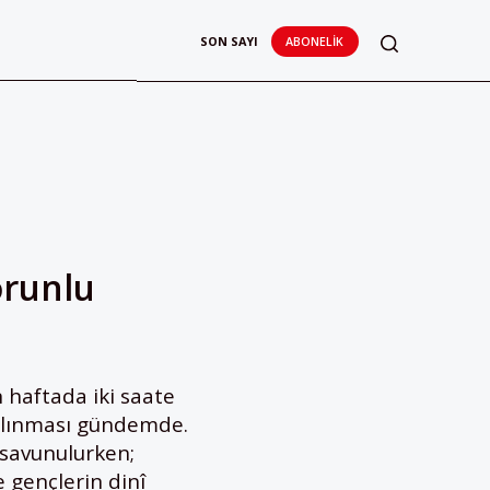
SON SAYI
ABONELIK
orunlu
n haftada iki saate
a alınması gündemde.
e savunulurken;
e gençlerin dinî