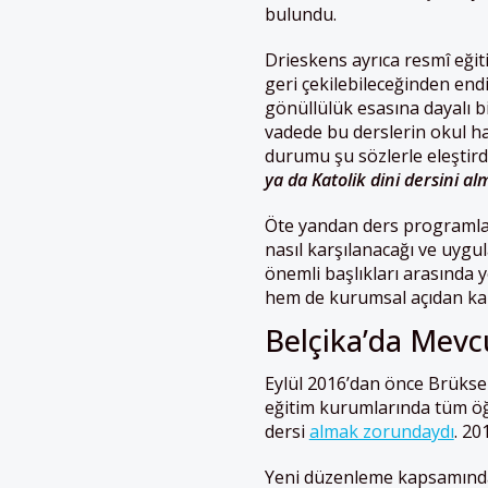
bulundu.
Drieskens ayrıca resmî eği
geri çekilebileceğinden endi
gönüllülük esasına dayalı b
vadede bu derslerin okul hay
durumu şu sözlerle eleştird
ya da Katolik dini dersini a
Öte yandan ders programları
nasıl karşılanacağı ve uygu
önemli başlıkları arasında y
hem de kurumsal açıdan kaps
Belçika’da Mevcu
Eylül 2016’dan önce Brükse
eğitim kurumlarında tüm öğ
dersi
almak zorundaydı
. 20
Yeni düzenleme kapsamında t