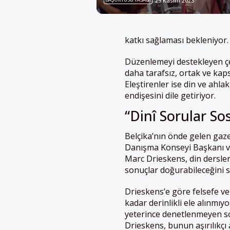
29 Kasım 2023
katkı sağlaması bekleniyor.
Düzenlemeyi destekleyen çev
daha tarafsız, ortak ve kap
Eleştirenler ise din ve ahla
endişesini dile getiriyor.
“Dinî Sorular S
Belçika’nın önde gelen gaz
Danışma Konseyi Başkanı ve 
Marc Drieskens, din dersler
sonuçlar doğurabileceğini s
Drieskens’e göre felsefe ve 
kadar derinlikli ele alınmı
yeterince denetlenmeyen so
Drieskens, bunun aşırılıkçı 