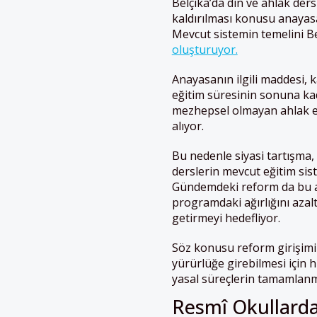
Belçika’da din ve ahlak der
kaldırılması konusu anayasal
Mevcut sistemin temelini B
oluşturuyor.
Anayasanın ilgili maddesi, 
eğitim süresinin sonuna kad
mezhepsel olmayan ahlak eğ
alıyor.
Bu nedenle siyasi tartışma,
derslerin mevcut eğitim sis
Gündemdeki reform da bu ana
programdaki ağırlığını azalt
getirmeyi hedefliyor.
Söz konusu reform girişimi 
yürürlüğe girebilmesi için 
yasal süreçlerin tamamlanm
Resmî Okullard