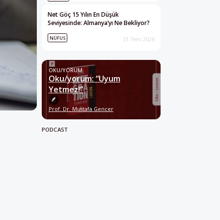
Net Göç 15 Yılın En Düşük
Seviyesinde: Almanya’yı Ne Bekliyor?
NÜFUS
31 Tem 2026
OKU/YORUM
Oku/yorum: “Uyum
Yetmez!”
Prof. Dr. Mustafa Gencer
PODCAST