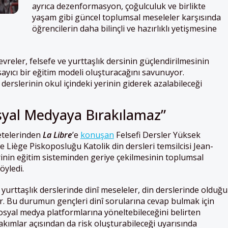
ayrıca dezenformasyon, çoğulculuk ve birlikte
yaşam gibi güncel toplumsal meseleler karşısında
öğrencilerin daha bilinçli ve hazırlıklı yetişmesine
reler, felsefe ve yurttaşlık dersinin güçlendirilmesinin
sayıcı bir eğitim modeli oluşturacağını savunuyor.
k derslerinin okul içindeki yerinin giderek azalabileceği
osyal Medyaya Bırakılamaz”
etelerinden
La Libre
’e
konuşan
Felsefi Dersler Yüksek
Liège Piskoposluğu Katolik din dersleri temsilcisi Jean-
inin eğitim sisteminden geriye çekilmesinin toplumsal
öyledi.
yurttaşlık derslerinde dinî meseleler, din derslerinde olduğu
yor. Bu durumun gençleri dinî sorularına cevap bulmak için
syal medya platformlarına yöneltebileceğini belirten
akımlar açısından da risk oluşturabileceği uyarısında