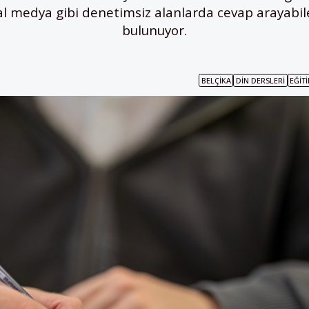
al medya gibi denetimsiz alanlarda cevap arayabil
bulunuyor.
BELÇIKA
DIN DERSLERI
EĞIT