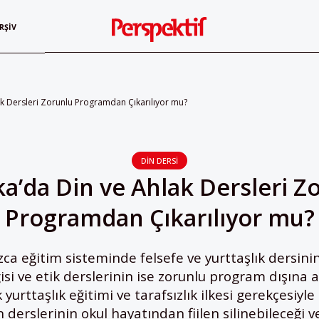
RŞIV
ak Dersleri Zorunlu Programdan Çıkarılıyor mu?
DIN DERSI
ka’da Din ve Ahlak Dersleri Z
Programdan Çıkarılıyor mu?
zca eğitim sisteminde felsefe ve yurttaşlık dersini
lgisi ve etik derslerinin ise zorunlu program dışın
yurttaşlık eğitimi ve tarafsızlık ilkesi gerekçesiyl
n derslerinin okul hayatından fiilen silinebileceği v