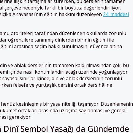
slerine ilişkin tartışmalar sürerken, bu derslerin tamamen
 çerçeve nedeniyle farklı bir boyutta değerlendiriliyor.
elçika Anayasası’nın eğitim hakkını düzenleyen
24. maddesi
kamu otoriteleri tarafından düzenlenen okullarda zorunlu
ar öğrencilere tanınmış dinlerden birinin eğitimi ile
itimi arasında seçim hakkı sunulmasını güvence altına
 din ve ahlak derslerinin tamamen kaldırılmasından çok, bu
temi içinde nasıl konumlandırılacağı üzerinde yoğunlaşıyor.
yasal sınırlar içinde, din ve ahlak derslerinin zorunlu
ırken felsefe ve yurttaşlık dersini ortak ders hâline
henüz kesinleşmiş bir yasa niteliği taşımıyor. Düzenlemenin
hükümet ortakları arasında uzlaşma sağlanması ve gerekli
ası gerekiyor.
a Dinî Sembol Yasağı da Gündemde