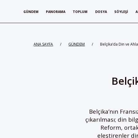
GÜNDEM
PANORAMA
TOPLUM
DOSYA
SÖYLEŞI
A
ANA SAYFA
/
GÜNDEM
/
Belçika’da Din ve Ahl
Belçi
Belçika’nın Fransı
çıkarılması; din bi
Reform, ortak 
eleştirenler di