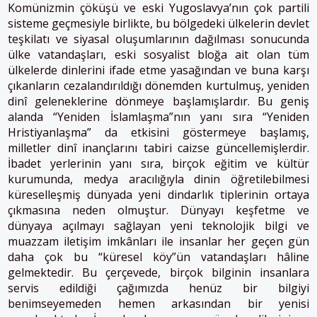
Komünizmin çöküşü ve eski Yugoslavya’nın çok partili
sisteme geçmesiyle birlikte, bu bölgedeki ülkelerin devlet
teşkilatı ve siyasal oluşumlarının dağılması sonucunda
ülke vatandaşları, eski sosyalist bloğa ait olan tüm
ülkelerde dinlerini ifade etme yasağından ve buna karşı
çıkanların cezalandırıldığı dönemden kurtulmuş, yeniden
dinî geleneklerine dönmeye başlamışlardır. Bu geniş
alanda “Yeniden İslamlaşma”nın yanı sıra “Yeniden
Hristiyanlaşma” da etkisini göstermeye başlamış,
milletler dinî inançlarını tabiri caizse güncellemişlerdir.
İbadet yerlerinin yanı sıra, birçok eğitim ve kültür
kurumunda, medya aracılığıyla dinin öğretilebilmesi
küreselleşmiş dünyada yeni dindarlık tiplerinin ortaya
çıkmasına neden olmuştur. Dünyayı keşfetme ve
dünyaya açılmayı sağlayan yeni teknolojik bilgi ve
muazzam iletişim imkânları ile insanlar her geçen gün
daha çok bu “küresel köy”ün vatandaşları hâline
gelmektedir. Bu çerçevede, birçok bilginin insanlara
servis edildiği çağımızda henüz bir bilgiyi
benimseyemeden hemen arkasından bir yenisi