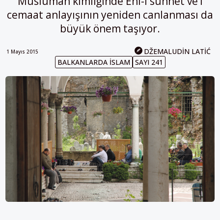
Müslüman kimliğinde Ehl-i sünnet ve’l
cemaat anlayışının yeniden canlanması da
büyük önem taşıyor.
DŽEMALUDIN LATIĆ
1 Mayıs 2015
BALKANLARDA ISLAM
SAYI 241