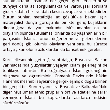
sunulmaktadır. İnsanlar her geçen gün kendilerini ve
dünyayı daha az sorgulamakta ve varoluşsal sorulara
giderek daha hızlı ve daha kesin cevaplar vermektedirler.
Bütün bunlar, metafiziğe aç gözlülükle bakan aşırı
materyalist dünya görüşü ile birlikte genç kuşakların
dindarlığına da yansımaktadır. Müslümanlar da bu
olayların dışında tutulamaz, onlar da bu yaşananların bir
parçasıdır. İslam’a, onun değerlerine ve geleneklerine
geri dönüş gibi olumlu olayların yanı sıra, bu süreçte
ortaya çıkan olumsuzluklardan da bahsetmek gerekir.
Küreselleşmenin getirdiği yeni dalga, Bosna ve Balkan
yarımadasında yüzyıllardır yaşayan İslam geleneğini de
tehlikeye atmıştır. Bu coğrafyada İslam geleneğinin
oluşması ve öğreniminin Osmanlı Devleti’nde hâkim
Hanefilik mezhebi sayesinde gerçekleşmiş olduğu bilinen
bir gerçektir. Bunun yanı sıra Boşnak ve Balkanlar’daki
diğer Müslüman etnik grupların örf ve âdetlerine zarar
vermeyen İslam bu topraklarda asırlarca etkisini
sürdürmüştür.