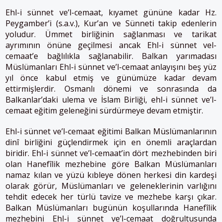
Ehl-i sünnet ve’l-cemaat, kıyamet gününe kadar Hz.
Peygamber’i (s.a.v.), Kur’an ve Sünneti takip edenlerin
yoludur. Ümmet birliğinin sağlanması ve tarikat
ayrımının önüne geçilmesi ancak Ehl-i sünnet vel-
cemaat’e bağlılıkla sağlanabilir. Balkan yarımadası
Müslümanları Ehl-i sünnet ve’l-cemaat anlayışını beş yüz
yıl önce kabul etmiş ve günümüze kadar devam
ettirmişlerdir. Osmanlı dönemi ve sonrasında da
Balkanlar’daki ulema ve İslam Birliği, ehl-i sünnet ve’l-
cemaat eğitim geleneğini sürdürmeye devam etmiştir.
Ehl-i sünnet ve’l-cemaat eğitimi Balkan Müslümanlarının
dinî birliğini güçlendirmek için en önemli araçlardan
biridir. Ehl-i sünnet ve’l-cemaat’in dört mezhebinden biri
olan Hanefîlik mezhebine göre Balkan Müslümanları
namaz kılan ve yüzü kıbleye dönen herkesi din kardeşi
olarak görür, Müslümanları ve geleneklerinin varlığını
tehdit edecek her türlü tavize ve mezhebe karşı çıkar.
Balkan Müslümanları bugünün koşullarında Hanefîlik
mezhebini Ehl-i sünnet ve’l-cemaat doğrultusunda