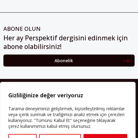
ABONE OLUN
Her ay Perspektif dergisini edinmek için
abone olabilirsiniz!
Abonelik
HAKKIMIZDA
Gizliliğinize değer veriyoruz
Avrupa’ya işçi göçü yarım asrı ardında bırakırken Müslümanlar da
bulundukları ülkelerde kalıcı hâle geldiler. Bu durum “vatan”,
Tarama deneyiminizi geliştirmek, kişiselleştirilmiş reklamlar
“aidiyet”, “İslam” ve “Avrupa” gibi birçok kavramın çift taraflı olarak
veya içerik sunmak ve trafiğimizi analiz etmek için çerezleri
sorgulanmasına neden oldu. Avrupa’da yerleşik bir Müslüman
kullanıyoruz. "Tümünü Kabul Et" seçeneğine tıklayarak
cemaatin oluşması, hem yerleşik kültür ve siyasi düzen için, hem
çerez kullanımımızı kabul etmiş olursunuz.
de Müslümanlar için yeni sorulara da kapı araladı.