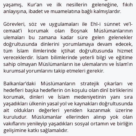
yaşamış, Kur’an ve ilk nesillerin geleneğine, fıkıh
anlayışına, ibadet ve muamelatına bağlı kalmışlardır.
Görevleri, söz ve uygulamaları ile Ehl-i sünnet ve’l-
cemaat’i korumak olan Boşnak Müslümanlarının
ulemaları bu zamana kadar süre gelen gelenekler
doğrultusunda dinlerini yorumlamaya devam edecek,
tüm İslam ilimlerinde içtihat doğrultusunda hizmet
vereceklerdir. İslam bilimlerinde yeterli bilgi ve eğitime
sahip olmayan Müslümanların ise ulemalarını ve İslam’ın
kurumsal yorumlarını takip etmeleri gerekir.
Balkanlar’daki Müslümanların stratejik çıkarları ve
hedefleri başka hedeflerin ön koşulu olan dinî birliklerini
korumak, dinleri ve İslam medeniyetinin yanı sıra
yaşadıkları ülkenin yasal yol ve kaynakları doğrultusunda
ait oldukları değerleri yeniden kazanmak üzerine
kuruludur. Müslümanlar ellerinden alınıp yok olan
vakıflarını yenileyip yaşadıkları sosyal ortamın ve birliğin
gelişimine katkı sağlamalıdır.