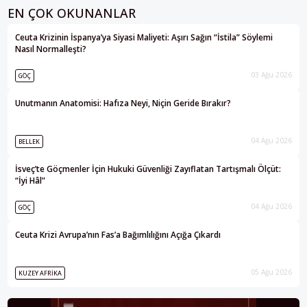
EN ÇOK OKUNANLAR
Ceuta Krizinin İspanya’ya Siyasi Maliyeti: Aşırı Sağın “İstila” Söylemi
Nasıl Normalleşti?
03 Ağu 2026
GÖÇ
Unutmanın Anatomisi: Hafıza Neyi, Niçin Geride Bırakır?
04 Ağu 2026
BELLEK
İsveç’te Göçmenler İçin Hukuki Güvenliği Zayıflatan Tartışmalı Ölçüt:
“İyi Hâl”
04 Ağu 2026
GÖÇ
Ceuta Krizi Avrupa’nın Fas’a Bağımlılığını Açığa Çıkardı
05 Ağu 2026
KUZEY AFRIKA