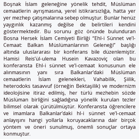
Boşnak İslam geleneğine yönelik tehdit, Müslüman
cemaatlerin ayrışmasına, yerel istikrarsızlığa, hatta yer
yer mezhep çatışmalarına sebep olmuştur. Bunlar henüz
yaygınlık kazanmış değilse de belirtileri kendini
göstermektedir. Bu sorunu göz önünde bulunduran
Bosna Hersek İslam Cemiyeti Birliği “Ehl-i Sünnet ve’l-
Cemaat: Balkan Müslümanlarının Geleneği” başlığı
altında uluslararası bir konferans bile düzenlemiştir.
Hamisi Reis’ül-ulema Husein Kavazoviç olan bu
konferansta Ehl-i sünnet ve’l-cemaat konusunun ele
alınmasının yanı sıra Balkanlar’daki Müslüman
cemaatlerin İslam gelenekleri, Vahabilik, Şiilik,
heterodoks tasavvuf (örneğin Bektaşilik) ve modernizm
ideolojisine itiraz edilmiş, her türlü mezhebin sözde
Müslüman birliğini sağladığına yönelik kurulan tezler
bilimsel olarak çürütülmüştür. Konferansta öğrencilere
ve imamlara Balkanlar’daki hl-i sünnet ve’l-cemaat
anlayışını hangi yollarla koruyacaklarına dair birçok
yöntem ve öneri sunulmuş, önemli sonuçlar ortaya
konmuştur.