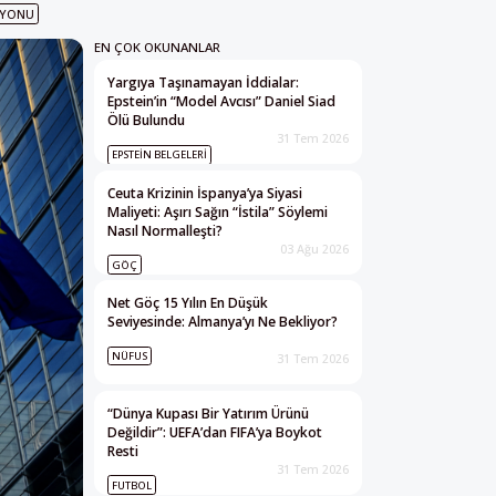
SYONU
EN ÇOK OKUNANLAR
Yargıya Taşınamayan İddialar:
Epstein’in “Model Avcısı” Daniel Siad
Ölü Bulundu
31 Tem 2026
EPSTEIN BELGELERI
Ceuta Krizinin İspanya’ya Siyasi
Maliyeti: Aşırı Sağın “İstila” Söylemi
Nasıl Normalleşti?
03 Ağu 2026
GÖÇ
Net Göç 15 Yılın En Düşük
Seviyesinde: Almanya’yı Ne Bekliyor?
NÜFUS
31 Tem 2026
“Dünya Kupası Bir Yatırım Ürünü
Değildir”: UEFA’dan FIFA’ya Boykot
Resti
31 Tem 2026
FUTBOL