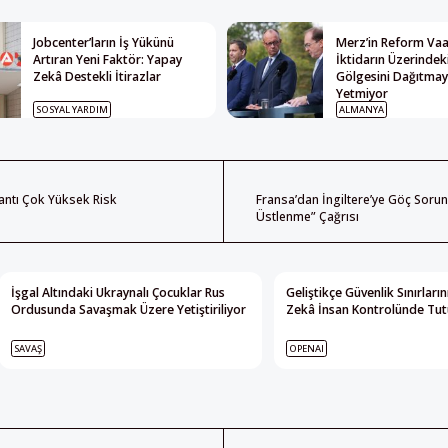
Jobcenter’ların İş Yükünü
Merz’in Reform Vaat
Artıran Yeni Faktör: Yapay
İktidarın Üzerindek
Zekâ Destekli İtirazlar
Gölgesini Dağıtma
Yetmiyor
SOSYAL YARDIM
ALMANYA
antı Çok Yüksek Risk
Fransa’dan İngiltere’ye Göç Soru
Üstlenme” Çağrısı
İşgal Altındaki Ukraynalı Çocuklar Rus
Geliştikçe Güvenlik Sınırları
Ordusunda Savaşmak Üzere Yetiştiriliyor
Zekâ İnsan Kontrolünde Tutu
SAVAŞ
OPENAI