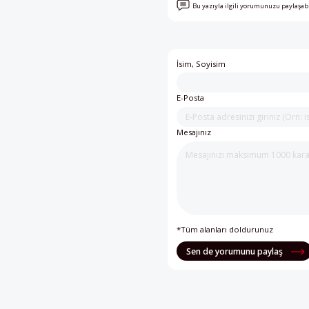
Bu yazıyla ilgili yorumunuzu paylaşab
İsim, Soyisim
E-Posta
Mesajınız
*Tüm alanları doldurunuz
Sen de yorumunu paylaş