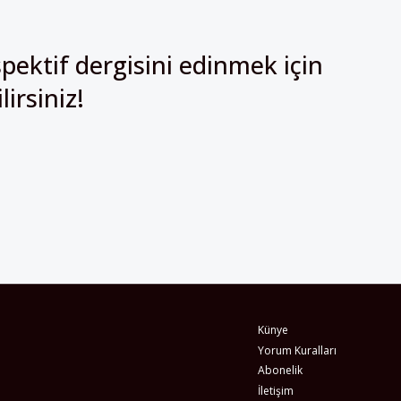
pektif dergisini edinmek için
irsiniz!
Künye
Yorum Kuralları
Abonelik
İletişim