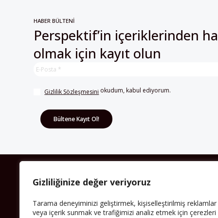
HABER BÜLTENİ
Perspektif’in içeriklerinden h
olmak için kayıt olun
 okudum, kabul ediyorum.
Gizlilik Sözleşmesini
HAKKIMIZDA
Gizliliğinize değer veriyoruz
Avrupa’ya işçi göçü yarım asrı ardında bırakırken
Tarama deneyiminizi geliştirmek, kişiselleştirilmiş reklamlar
Müslümanlar da bulundukları ülkelerde kalıcı hâle
geldiler. Bu durum “vatan”, “aidiyet”, “İslam” ve “Avrupa”
veya içerik sunmak ve trafiğimizi analiz etmek için çerezleri
gibi birçok kavramın çift taraflı olarak sorgulanmasına