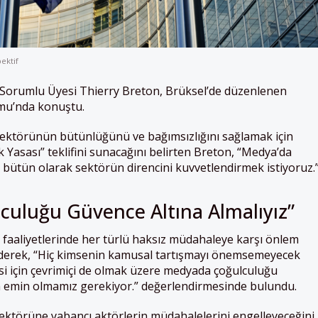
ektif
Sorumlu Üyesi Thierry Breton, Brüksel’de düzenlenen
mu’nda konuştu.
törünün bütünlüğünü ve bağımsızlığını sağlamak için
 Yasası” teklifini sunacağını belirten Breton, “Medya’da
 bütün olarak sektörün direncini kuvvetlendirmek istiyoruz.
uluğu Güvence Altına Almalıyız”
 faaliyetlerinde her türlü haksız müdahaleye karşı önlem
 ederek, “Hiç kimsenin kamusal tartışmayı önemsemeyecek
 için çevrimiçi de olmak üzere medyada çoğulculuğu
n emin olmamız gerekiyor.” değerlendirmesinde bulundu.
ektörüne y
ab
ancı aktörlerin müdahalelerini engelleyeceğini