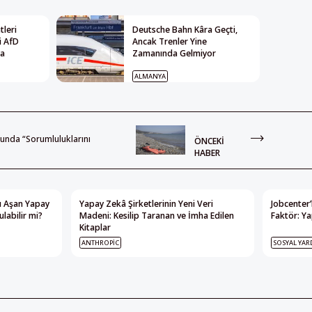
leri
Deutsche Bahn Kâra Geçti,
i AfD
Ancak Trenler Yine
ya
Zamanında Gelmiyor
ALMANYA
nunda “Sorumluluklarını
ÖNCEKI
HABER
nı Aşan Yapay
Yapay Zekâ Şirketlerinin Yeni Veri
Jobcenter’
labilir mi?
Madeni: Kesilip Taranan ve İmha Edilen
Faktör: Ya
Kitaplar
ANTHROPIC
SOSYAL YAR