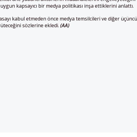
 uygun kapsayıcı bir medya politikası inşa ettiklerini anlattı.
asayı k
ab
ul etmeden önce medya temsilcileri ve diğer üçünc
rüteceğini sözlerine ekledi.
(AA)