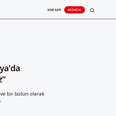
SON SAYI
ABONELIK
ya’da
z”
ve bir bütün olarak
.