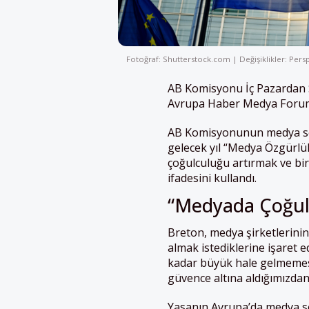
Fotoğraf: Shutterstock.com | Değişiklikler: Persp
AB
Komisyonu İç Pazardan 
Avrupa H
ab
er Medya Foru
AB
Komisyonunun medya sek
gelecek yıl “Medya Özgürlük
çoğulculuğu artırmak ve bir
ifadesini kullandı.
“Medyada Çoğulc
Breton, medya şirketlerinin
almak istediklerine işaret
kadar büyük hale gelmemesi
güvence altına aldığımızda
Yasanın Avrupa’da medya s