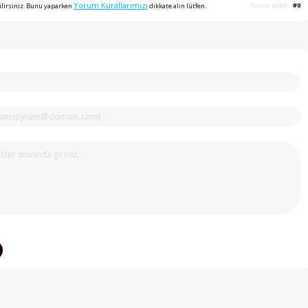
Yorum Kurallarımızı
Yorum adedi
#0
ilirsiniz. Bunu yaparken
dikkate alın lütfen.