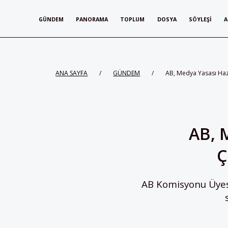
GÜNDEM
PANORAMA
TOPLUM
DOSYA
SÖYLEŞI
A
ANA SAYFA
/
GÜNDEM
/
AB, Medya Yasası Hazı
AB, 
Ç
AB Komisyonu Üyesi