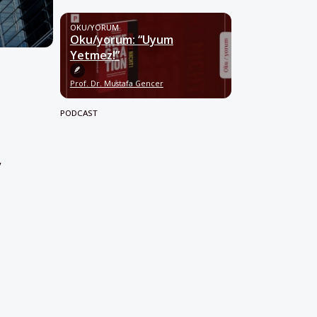
OKU/YORUM
Oku/yorum: “Uyum
Yetmez!”
Prof. Dr. Mustafa Gencer
PODCAST
”