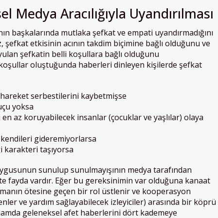
el Medya Aracılığıyla Uyandırılması
ının başkalarında mutlaka şefkat ve empati uyandırmadığını
z, şefkat etkisinin acının takdim biçimine bağlı olduğunu ve
ulan şefkatin belli koşullara bağlı olduğunu
n koşullar oluştuğunda haberleri dinleyen kişilerde şefkat
 hareket serbestilerini kaybetmişse
suçu yoksa
 en az koruyabilecek insanlar (çocuklar ve yaşlılar) olaya
 kendileri gideremiyorlarsa
ği karakteri taşıyorsa
uygusunun sunulup sunulmayışının medya tarafından
ekte fayda vardır. Eğer bu gereksinimin var olduğuna kanaat
lamanın ötesine geçen bir rol üstlenir ve kooperasyon
enler ve yardım sağlayabilecek izleyiciler) arasında bir köprü
nlamda geleneksel afet haberlerini dört kademeye