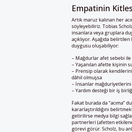
Empatinin Kitles
Artık maruz kalınan her ac
söyleyebiliriz. Tobias Schol
insanlara veya gruplara duy
açıklıyor. Aşağıda belirtile
duygusu oluşabiliyor:
– Mağdurlar afet sebebi ile
– Yaşanılan afette kişinin 
– Prensip olarak kendilerini
dâhil olmuşsa
– İnsanlar mağduriyetlerini
– Yardım desteği bir iş birli
Fakat burada da “acıma” d
kararlaştırıldığını belirtm
getirilirse medya bilgi sağ
partnerleri (afetten etkilen
görevi görür. Scholz, bu a