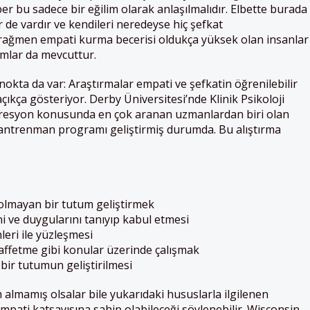
er bu sadece bir eğilim olarak anlaşılmalıdır. Elbette burada
 de vardır ve kendileri neredeyse hiç şefkat
ağmen empati kurma becerisi oldukça yüksek olan insanlar
mlar da mevcuttur.
nokta da var: Araştırmalar empati ve şefkatin öğrenilebilir
 açıkça gösteriyor. Derby Üniversitesi’nde Klinik Psikoloji
presyon konusunda en çok aranan uzmanlardan biri olan
r antrenman programı geliştirmiş durumda. Bu alıştırma
:
i olmayan bir tutum geliştirmek
ni ve duygularını tanıyıp kabul etmesi
leri ile yüzleşmesi
 affetme gibi konular üzerinde çalışmak
 bir tutumun geliştirilmesi
 almamış olsalar bile yukarıdaki hususlarla ilgilenen
 empati katsayısına sahip olabileceği söylenebilir. Wisconsin