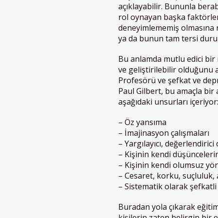
açıklayabilir. Bununla berab
rol oynayan başka faktörler
deneyimlememiş olmasına r
ya da bunun tam tersi duru
Bu anlamda mutlu edici bir 
ve geliştirilebilir olduğunu
Profesörü ve şefkat ve de
Paul Gilbert, bu amaçla bi
aşağıdaki unsurları içeriyor
– Öz yansıma
– İmajinasyon çalışmaları
– Yargılayıcı, değerlendiric
– Kişinin kendi düşünceleri
– Kişinin kendi olumsuz yön
– Cesaret, korku, suçluluk,
– Sistematik olarak şefkatli
Buradan yola çıkarak eğitim
kişilerin zaten belirgin bir