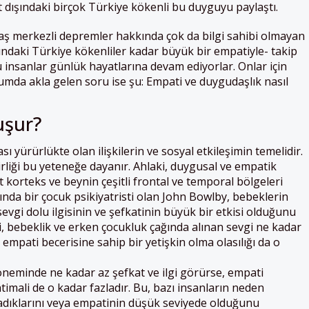
t dışındaki birçok Türkiye kökenli bu duyguyu paylaştı.
 merkezli depremler hakkında çok da bilgi sahibi olmayan
şındaki Türkiye kökenliler kadar büyük bir empatiyle- takip
 insanlar günlük hayatlarına devam ediyorlar. Onlar için
umda akla gelen soru ise şu: Empati ve duygudaşlık nasıl
uşur?
ı yürürlükte olan ilişkilerin ve sosyal etkileşimin temelidir.
irliği bu yeteneğe dayanır. Ahlaki, duygusal ve empatik
 korteks ve beynin çeşitli frontal ve temporal bölgeleri
başında bir çocuk psikiyatristi olan John Bowlby, bebeklerin
evgi dolu ilgisinin ve şefkatinin büyük bir etkisi olduğunu
bi, bebeklik ve erken çocukluk çağında alınan sevgi ne kadar
a empati becerisine sahip bir yetişkin olma olasılığı da o
döneminde ne kadar az şefkat ve ilgi görürse, empati
timali de o kadar fazladır. Bu, bazı insanların neden
adıklarını veya empatinin düşük seviyede olduğunu