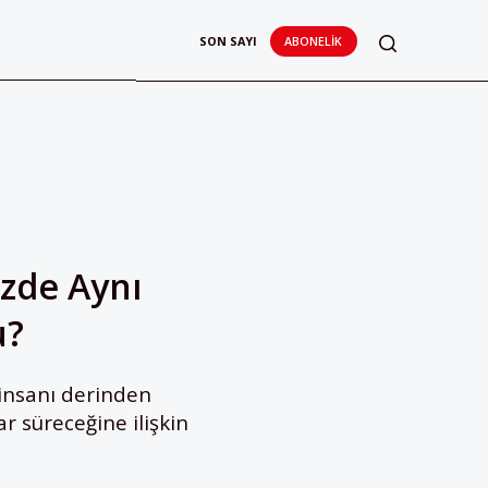
SON SAYI
ABONELIK
izde Aynı
u?
 insanı derinden
r süreceğine ilişkin