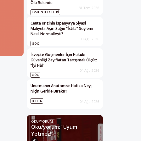
Ölü Bulundu
31 Tem 2026
EPSTEIN BELGELERI
Ceuta Krizinin İspanya’ya Siyasi
Maliyeti: Aşırı Sağın “İstila” Söylemi
Nasıl Normalleşti?
03 Ağu 2026
GÖÇ
İsveç’te Göçmenler İçin Hukuki
Güvenliği Zayıflatan Tartışmalı Ölçüt:
“İyi Hâl”
04 Ağu 2026
GÖÇ
Unutmanın Anatomisi: Hafıza Neyi,
Niçin Geride Bırakır?
BELLEK
04 Ağu 2026
OKU/YORUM
Oku/yorum: “Uyum
Yetmez!”