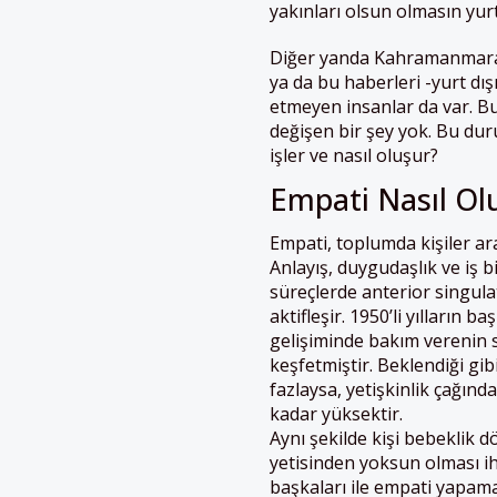
yakınları olsun olmasın yur
Diğer yanda Kahramanmaraş
ya da bu haberleri -yurt dı
etmeyen insanlar da var. Bu
değişen bir şey yok. Bu dur
işler ve nasıl oluşur?
Empati Nasıl Ol
Empati, toplumda kişiler aras
Anlayış, duygudaşlık ve iş b
süreçlerde anterior singulat
aktifleşir. 1950’li yılların 
gelişiminde bakım verenin s
keşfetmiştir. Beklendiği gi
fazlaysa, yetişkinlik çağınd
kadar yüksektir.
Aynı şekilde kişi bebeklik 
yetisinden yoksun olması ih
başkaları ile empati yapam