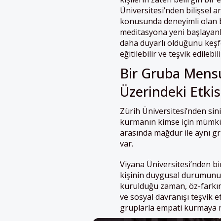
Üniversitesi’nden bilişsel 
konusunda deneyimli olan b
meditasyona yeni başlayanla
daha duyarlı olduğunu keşf
eğitilebilir ve teşvik edilebili
Bir Gruba Mens
Üzerindeki Etkis
Zürih Üniversitesi’nden si
kurmanın kimse için mümkün 
arasında mağdur ile aynı gr
var.
Viyana Üniversitesi’nden b
kişinin duygusal durumunun
kurulduğu zaman, öz-farkında
ve sosyal davranışı teşvik e
gruplarla empati kurmaya me