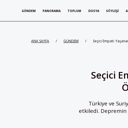
GÜNDEM
PANORAMA
TOPLUM
DOSYA
SÖYLEŞI
A
ANA SAYFA
/
GÜNDEM
/
Seçici Empati: Yaşan
Seçici E
Ö
Türkiye ve Suri
etkiledi. Depremin 