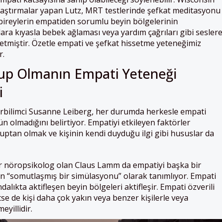
araştırmalar yapan Lutz, MRT testlerinde şefkat meditasyonu
ireylerin empatiden sorumlu beyin bölgelerinin
ra kıyasla bebek ağlaması veya yardım çağrıları gibi sesler
etmiştir. Özetle empati ve şefkat hissetme yeteneğimiz
r.
up Olmanın Empati Yeteneği
i
nirbilimci Susanne Leiberg, her durumda herkesle empati
olmadığını belirtiyor. Empatiyi etkileyen faktörler
uptan olmak ve kişinin kendi duyduğu ilgi gibi hususlar da
ir nöropsikolog olan Claus Lamm da empatiyi başka bir
 “somutlaşmış bir simülasyonu” olarak tanımlıyor. Empati
lıkta aktifleşen beyin bölgeleri aktifleşir. Empati özverili
tse de kişi daha çok yakın veya benzer kişilerle veya
yillidir.