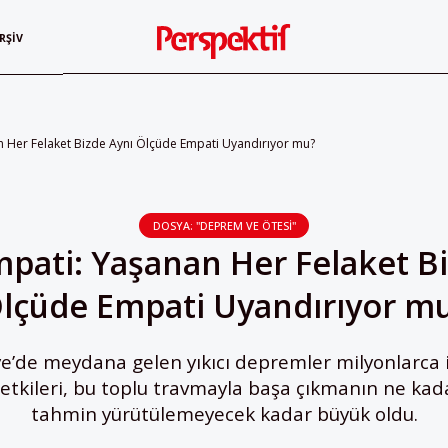
RŞIV
an Her Felaket Bizde Aynı Ölçüde Empati Uyandırıyor mu?
DOSYA: "DEPREM VE ÖTESI"
mpati: Yaşanan Her Felaket B
lçüde Empati Uyandırıyor m
ye’de meydana gelen yıkıcı depremler milyonlarca
etkileri, bu toplu travmayla başa çıkmanın ne kada
tahmin yürütülemeyecek kadar büyük oldu.