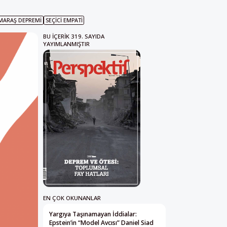
ARAŞ DEPREMI
SEÇICI EMPATI
BU IÇERIK 319. SAYIDA
YAYIMLANMIŞTIR
EN ÇOK OKUNANLAR
Yargıya Taşınamayan İddialar:
Epstein’in “Model Avcısı” Daniel Siad