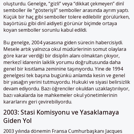
oluşturdu. Genelge, “gizli” veya “dikkat çekmeyen” dinî
semboller ile “gösterişli” semboller arasında ayrım yaptı.
Küçük bir haç gibi semboller tolere edilebilir görülürken,
başörtüsü gibi dinî aidiyeti görünür biçimde ortaya
koyan semboller sorunlu kabul edildi.
Bu genelge, 2004 yasasına giden sürecin habercisiydi.
Mesele artık yalnızca okul müdürlerinin somut olaylara
göre karar verdiği bir disiplin alanı olmaktan çıkıyor,
merkezî idarenin laiklik yorumu doğrultusunda daha
genel bir kısıtlama zeminine taşınıyordu. Yine de 1994
genelgesi tek başına bugünkü anlamda kesin ve genel
bir yasağın yerini tutmuyordu. Hukuki ve siyasi belirsizlik
devam ediyordu. Bazı öğrenciler okuldan uzaklaştırılıyor,
bazı vakalarda ise mahkemeler okul yönetimlerinin
kararlarını geri çevirebiliyordu.
2003: Stasi Komisyonu ve Yasaklamaya
Giden Yol
2003 yılında dönemin Fransa Cumhurbaşkanı Jacques