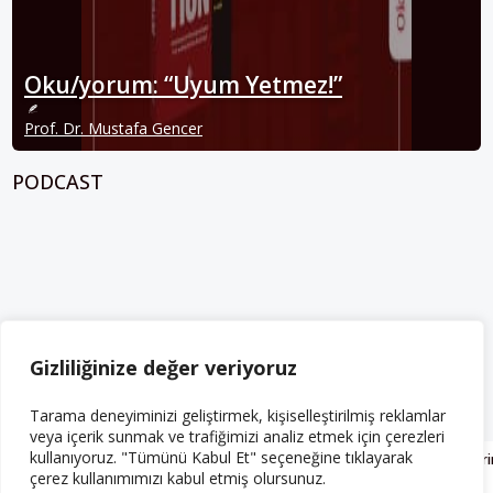
Oku/yorum: “Uyum Yetmez!”
Prof. Dr. Mustafa Gencer
PODCAST
Gizliliğinize değer veriyoruz
Tarama deneyiminizi geliştirmek, kişiselleştirilmiş reklamlar
SON YÜKLENENLER
veya içerik sunmak ve trafiğimizi analiz etmek için çerezleri
kullanıyoruz. "Tümünü Kabul Et" seçeneğine tıklayarak
Bilet Kontrollerini Haritada Gösteren FreiFahren
Demokrat Partide Deri
çerez kullanımımızı kabul etmiş olursunuz.
Uygulaması Berlin’de Tartışma Yarattı
Sandığa Yansıdı