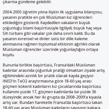
çıkarma gündeme gelebilir.
2004-2005 öğretim yılına ilişkin ilk uygulama bilançosu,
yasanın pratikte en çok Müslüman kız öğrencileri
etkilediğini gösterdi. Kaydedilen vakaların büyük
çoğunluğu İslami başörtüsüyle ilgiliydi; büyük haç veya
Sih türbanı gibi vakalar çok daha sınırlı kaldı. Bu da
yasanın evrensel ve dinler üstü bir dille kaleme
alınmasına rağmen toplumsal etkisinin ağırlıklı olarak
Müslüman öğrenciler üzerinde yoğunlaştığını ortaya
koydu.
Bununla birlikte başörtüsü, Fransa’daki Müslüman
kadınlar arasında çoğunluk pratiği olmaktan ziyade artış
eğilimindeki azınlık bir pratik olarak kayda geçiyor.
INED’in TeO2 araştırmasına göre 18-60 yaş arası
göçmen kökenli kadınların kız çocuklarında başörtüsü
kullanımı yüzde 17, göçmen kadınlarda ise yüzde 36
düzeyinde; ancak her iki grupta da 2008-2009’a kıyasla
artış var. Bundan hareketle Fransa’da başörtüsü takan
18-60 yaş arası Müslüman kadınların sayısının kabaca