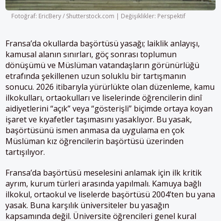
Fotoğraf: EricBery / Shutterstock.com | Değişiklikler: Perspektif
Fransa’da okullarda başörtüsü yasağı; laiklik anlayışı,
kamusal alanın sınırları, göç sonrası toplumun
dönüşümü ve Müslüman vatandaşların görünürlüğü
etrafında şekillenen uzun soluklu bir tartışmanın
sonucu. 2026 itibarıyla yürürlükte olan düzenleme, kamu
ilkokulları, ortaokulları ve liselerinde öğrencilerin dinî
aidiyetlerini “açık” veya “gösterişli” biçimde ortaya koyan
işaret ve kıyafetler taşımasını yasaklıyor. Bu yasak,
başörtüsünü ismen anmasa da uygulama en çok
Müslüman kız öğrencilerin başörtüsü üzerinden
tartışılıyor.
Fransa’da başörtüsü meselesini anlamak için ilk kritik
ayrım, kurum türleri arasında yapılmalı. Kamuya bağlı
ilkokul, ortaokul ve liselerde başörtüsü 2004’ten bu yana
yasak. Buna karşılık üniversiteler bu yasağın
kapsamında değil. Üniversite öğrencileri genel kural