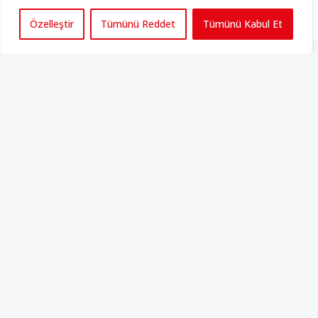
Özelleştir
Tümünü Reddet
Tümünü Kabul Et
ALMANYA
ABD
HABER BÜLTENİ
Perspektif’in içeriklerinden haberdar
olmak için kayıt olun
Gizlilik Sözleşmesini
 okudum, kabul ediyorum.