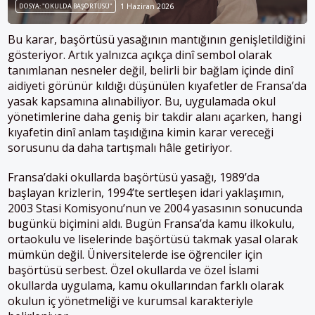
DOSYA: "OKULDA BAŞÖRTÜSÜ"
1 Haziran 2026
Bu karar, başörtüsü yasağının mantığının genişletildiğini
gösteriyor. Artık yalnızca açıkça dinî sembol olarak
tanımlanan nesneler değil, belirli bir bağlam içinde dinî
aidiyeti görünür kıldığı düşünülen kıyafetler de Fransa’da
yasak kapsamına alınabiliyor. Bu, uygulamada okul
yönetimlerine daha geniş bir takdir alanı açarken, hangi
kıyafetin dinî anlam taşıdığına kimin karar vereceği
sorusunu da daha tartışmalı hâle getiriyor.
Fransa’daki okullarda başörtüsü yasağı, 1989’da
başlayan krizlerin, 1994’te sertleşen idari yaklaşımın,
2003 Stasi Komisyonu’nun ve 2004 yasasının sonucunda
bugünkü biçimini aldı. Bugün Fransa’da kamu ilkokulu,
ortaokulu ve liselerinde başörtüsü takmak yasal olarak
mümkün değil. Üniversitelerde ise öğrenciler için
başörtüsü serbest. Özel okullarda ve özel İslami
okullarda uygulama, kamu okullarından farklı olarak
okulun iç yönetmeliği ve kurumsal karakteriyle