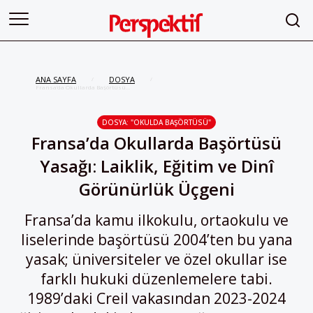
ANA SAYFA
DOSYA
/
/
Fransa’da Okullarda Başörtüsü
Yasağı: Laiklik, Eğitim ve Dinî
Görünürlük Üçgeni
DOSYA: "OKULDA BAŞÖRTÜSÜ"
Fransa’da Okullarda Başörtüsü
Yasağı: Laiklik, Eğitim ve Dinî
Görünürlük Üçgeni
Fransa’da kamu ilkokulu, ortaokulu ve
liselerinde başörtüsü 2004’ten bu yana
yasak; üniversiteler ve özel okullar ise
farklı hukuki düzenlemelere tabi.
1989’daki Creil vakasından 2023-2024