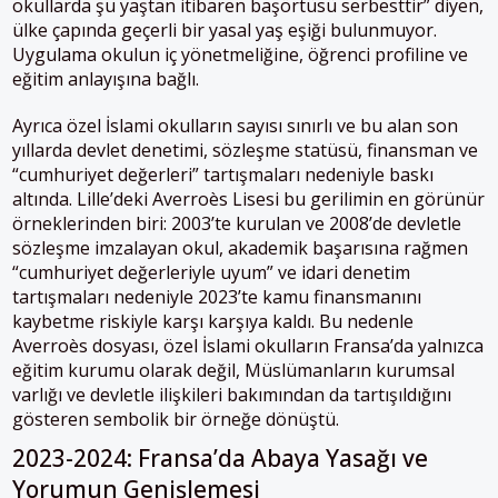
okullarda şu yaştan itibaren başörtüsü serbesttir” diyen,
ülke çapında geçerli bir yasal yaş eşiği bulunmuyor.
Uygulama okulun iç yönetmeliğine, öğrenci profiline ve
eğitim anlayışına bağlı.
Ayrıca özel İslami okulların sayısı sınırlı ve bu alan son
yıllarda devlet denetimi, sözleşme statüsü, finansman ve
“cumhuriyet değerleri” tartışmaları nedeniyle baskı
altında. Lille’deki Averroès Lisesi bu gerilimin en görünür
örneklerinden biri: 2003’te kurulan ve 2008’de devletle
sözleşme imzalayan okul, akademik başarısına rağmen
“cumhuriyet değerleriyle uyum” ve idari denetim
tartışmaları nedeniyle 2023’te kamu finansmanını
kaybetme riskiyle karşı karşıya kaldı. Bu nedenle
Averroès dosyası, özel İslami okulların Fransa’da yalnızca
eğitim kurumu olarak değil, Müslümanların kurumsal
varlığı ve devletle ilişkileri bakımından da tartışıldığını
gösteren sembolik bir örneğe dönüştü.
2023-2024: Fransa’da Abaya Yasağı ve
Yorumun Genişlemesi