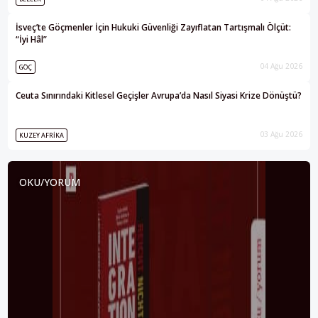
İsveç’te Göçmenler İçin Hukuki Güvenliği Zayıflatan Tartışmalı Ölçüt:
“İyi Hâl”
04 Ağu 2026
GÖÇ
Ceuta Sınırındaki Kitlesel Geçişler Avrupa’da Nasıl Siyasi Krize Dönüştü?
03 Ağu 2026
KUZEY AFRIKA
OKU/YORUM