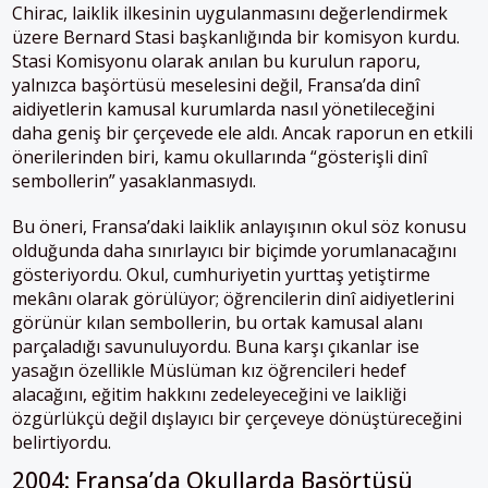
Chirac, laiklik ilkesinin uygulanmasını değerlendirmek
üzere Bernard Stasi başkanlığında bir komisyon kurdu.
Stasi Komisyonu olarak anılan bu kurulun raporu,
yalnızca başörtüsü meselesini değil, Fransa’da dinî
aidiyetlerin kamusal kurumlarda nasıl yönetileceğini
daha geniş bir çerçevede ele aldı. Ancak raporun en etkili
önerilerinden biri, kamu okullarında “gösterişli dinî
sembollerin” yasaklanmasıydı.
Bu öneri, Fransa’daki laiklik anlayışının okul söz konusu
olduğunda daha sınırlayıcı bir biçimde yorumlanacağını
gösteriyordu. Okul, cumhuriyetin yurttaş yetiştirme
mekânı olarak görülüyor; öğrencilerin dinî aidiyetlerini
görünür kılan sembollerin, bu ortak kamusal alanı
parçaladığı savunuluyordu. Buna karşı çıkanlar ise
yasağın özellikle Müslüman kız öğrencileri hedef
alacağını, eğitim hakkını zedeleyeceğini ve laikliği
özgürlükçü değil dışlayıcı bir çerçeveye dönüştüreceğini
belirtiyordu.
2004: Fransa’da Okullarda Başörtüsü