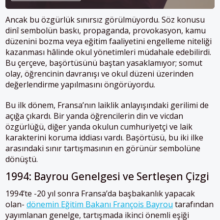
Ancak bu özgürlük sınırsız görülmüyordu. Söz konusu
dinî sembolün baskı, propaganda, provokasyon, kamu
düzenini bozma veya eğitim faaliyetini engelleme niteliği
kazanması hâlinde okul yönetimleri müdahale edebilirdi.
Bu çerçeve, başörtüsünü baştan yasaklamıyor; somut
olay, öğrencinin davranışı ve okul düzeni üzerinden
değerlendirme yapılmasını öngörüyordu.
Bu ilk dönem, Fransa’nın laiklik anlayışındaki gerilimi de
açığa çıkardı. Bir yanda öğrencilerin din ve vicdan
özgürlüğü, diğer yanda okulun cumhuriyetçi ve laik
karakterini koruma iddiası vardı. Başörtüsü, bu iki ilke
arasındaki sınır tartışmasının en görünür sembolüne
dönüştü.
1994: Bayrou Genelgesi ve Sertleşen Çizgi
1994’te -20 yıl sonra Fransa’da başbakanlık yapacak
olan-
dönemin Eğitim Bakanı François Bayrou
tarafından
yayımlanan genelge, tartışmada ikinci önemli eşiği