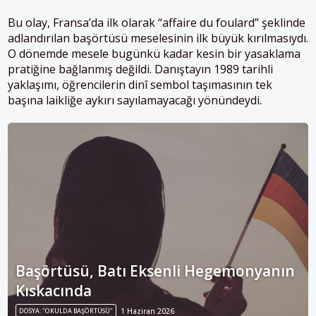
Bu olay, Fransa’da ilk olarak “affaire du foulard” şeklinde
adlandırılan başörtüsü meselesinin ilk büyük kırılmasıydı.
O dönemde mesele bugünkü kadar kesin bir yasaklama
pratiğine bağlanmış değildi. Danıştayın 1989 tarihli
yaklaşımı, öğrencilerin dinî sembol taşımasının tek
başına laikliğe aykırı sayılamayacağı yönündeydi.
Başörtüsü, Batı Eksenli Hegemonyanın
Kıskacında
DOSYA: "OKULDA BAŞÖRTÜSÜ"
1 Haziran 2026