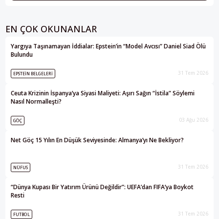
EN ÇOK OKUNANLAR
Yargıya Taşınamayan İddialar: Epstein’in “Model Avcısı” Daniel Siad Ölü
Bulundu
31 Tem 2026
EPSTEIN BELGELERI
Ceuta Krizinin İspanya’ya Siyasi Maliyeti: Aşırı Sağın “İstila” Söylemi
Nasıl Normalleşti?
03 Ağu 2026
GÖÇ
Net Göç 15 Yılın En Düşük Seviyesinde: Almanya’yı Ne Bekliyor?
31 Tem 2026
NÜFUS
“Dünya Kupası Bir Yatırım Ürünü Değildir”: UEFA’dan FIFA’ya Boykot
Resti
31 Tem 2026
FUTBOL