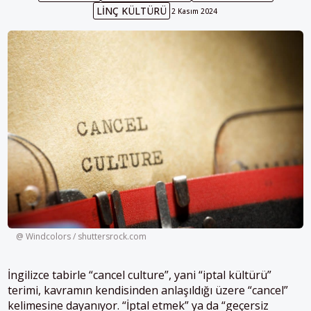
LINÇ KÜLTÜRÜ
2 Kasım 2024
@ Windcolors / shuttersrock.com
İngilizce tabirle “cancel culture”, yani “iptal kültürü”
terimi, kavramın kendisinden anlaşıldığı üzere “cancel”
kelimesine dayanıyor. “İptal etmek” ya da “geçersiz