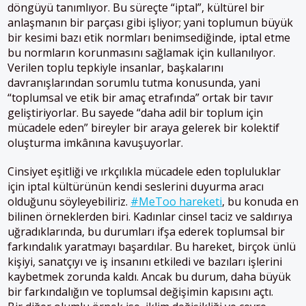
döngüyü tanımlıyor. Bu süreçte “iptal”, kültürel bir
anlaşmanın bir parçası gibi işliyor; yani toplumun büyük
bir kesimi bazı etik normları benimsediğinde, iptal etme
bu normların korunmasını sağlamak için kullanılıyor.
Verilen toplu tepkiyle insanlar, başkalarını
davranışlarından sorumlu tutma konusunda, yani
“toplumsal ve etik bir amaç etrafında” ortak bir tavır
geliştiriyorlar. Bu sayede “daha adil bir toplum için
mücadele eden” bireyler bir araya gelerek bir kolektif
oluşturma imkânına kavuşuyorlar.
Cinsiyet eşitliği ve ırkçılıkla mücadele eden topluluklar
için iptal kültürünün kendi seslerini duyurma aracı
olduğunu söyleyebiliriz.
#MeToo hareketi
, bu konuda en
bilinen örneklerden biri. Kadınlar cinsel taciz ve saldırıya
uğradıklarında, bu durumları ifşa ederek toplumsal bir
farkındalık yaratmayı başardılar. Bu hareket, birçok ünlü
kişiyi, sanatçıyı ve iş insanını etkiledi ve bazıları işlerini
kaybetmek zorunda kaldı. Ancak bu durum, daha büyük
bir farkındalığın ve toplumsal değişimin kapısını açtı.