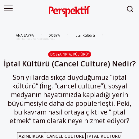
ANA SAYFA
DOSYA
İptal Kültürü
/
/
/
İptal Kültürü (Cancel Culture)
Nedir?
DOSYA: "İPTAL KÜLTÜRÜ"
İptal Kültürü (Cancel Culture) Nedir?
Son yıllarda sıkça duyduğumuz “iptal
kültürü” (İng. “cancel culture”), sosyal
medyanın hayatımızda kapladığı yerin
büyümesiyle daha da popülerleşti. Peki,
bu kavram nasıl ortaya çıktı ve “iptal
etmek” tam olarak neye hizmet ediyor?
AZINLIKLAR
CANCEL CULTURE
İPTAL KÜLTÜRÜ