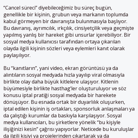
“Cancel süreci” diyebileceğimiz bu süreç bugün,
genellikle bir kişinin, grubun veya markanın toplumda
kabul görmeyen bir davranışta bulunmasıyla başlıyor.
Bu davranış, ayrımcılık, ırkçılık, cinsiyetçilik veya geçmişte
yapılmış yanlış bir hareket gibi unsurlar içerebiliyor. Bir
sosyal medya kullanıcısı tarafından ortaya çıkarılan
olayda ilgili kişinin sözleri veya eylemleri kanıt olarak
paylaşılıyor.
Bu “kanıtların”, yani video, ekran görüntüsü ya da
alıntıların sosyal medyada hızla yayılıp viral olmasıyla
birlikte olay daha büyük kitlelere ulaşıyor. Kitlenin
büyümesiyle birlikte hasthag’ler oluşturuluyor ve söz
konusu iptal pratiği sosyal medyada bir harekete
dönüşüyor. Bu esnada ortak bir duyarlılık oluşurken,
iptal edilen kişinin iş ortakları, sponsorluk anlaşmaları ya
da çalıştığı kurumlar da baskıyla karşılaşıyor. Sosyal
medya kullanıcıları, bu şirketlere yönelik “bu kişiyle
ilişiğinizi kesin” çağrısı yapıyorlar. Neticede bu kuruluşlar
da ilgili kişiyi ya projelerinden çıkartarak ya da