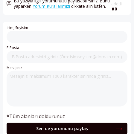
Bu yazıyla ilgili yorumunuzu paylaşabilirsiniz. Bunu
adedi
yaparken
Yorum Kurallarımızı
dikkate alın lütfen.
#0
İsim, Soyisim
E-Posta
Mesajınız
*Tüm alanları doldurunuz
Sen de yorumunu paylaş