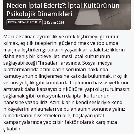
Neden İptal Ederiz?: İptal Kültürünün
Psikolojik Dinamikleri
DOSYA: "İPTAL KÜLTÜRÜ"
2 Kasım 2024
Maruz kalınan ayrımcılık ve ötekileştirmeyi görünür
kılmak, eşitlik taleplerini güçlendirmek ve toplumda
marjinalleştirilen grupların yaşadıkları adaletsizliklerin
daha geniş bir kitleye iletilmesi iptal kültürünün
sağlayabileceği “fırsatlar” arasında. Sosyal medya
platformlarında azınlıkların sorunları hakkında
kamuoyunun bilinçlenmesine katkıda bulunmak, ırkçılık
ve cinsiyetçilik gibi konularda toplumun hassasiyetlerini
artırarak daha kapsayıcı bir kültürel yapı oluşturulmasını
sağlamak gibi fonksiyonları da iptal kültürünün
hanesine yazabiliriz. Azınlıkların kendi sesleriyle kendi
hikâyelerini anlatmaları ve bu anlatının sonunda yalnız
olmadıklarını hissetmeleri bile, başlayan iptal
kampanyalarında yapıcı bir faktör olarak karşımıza
çıkabilir.