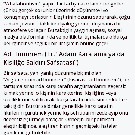
“Whataboutism”, yapıcı bir tartışma ortamını engeller;
çünkü gerçek sorunlar üzerinde düşünmeyi ve
konuşmayı zorlaştırır. Eleştirinin özünü saptırarak, çoğu
zaman çözüm odaklı bir diyalog yerine, düşmanca bir
atmosfere yol açar. Bu taktiğin yaygınlaşması, sosyal
medya platformlarında ve politik tartışmalarda oldukça
belirgindir ve sağlıklı bir iletişimin önüne geçer.
Ad Hominem (Tr. “Adam Karalama ya da
Kişiliğe Saldırı Safsatası”)
Bir safsata, yani yanlış düşünme biçimi olan
“Argumentum ad hominem” (kısacası “ad hominem”), bir
tartışma sırasında karşı tarafın argümanlarını geçersiz
kılmak yerine, o kişinin karakterine, kişiliğine veya
özelliklerine saldırarak, karşı tarafın iddiasını reddetme
taktiğidir. Bu tür saldırılar genellikle karşı tarafın
fikirlerini çürütmek yerine kişisel itibarını zedeleyip onu
değersizleştirmeyi amaçlar. Örneğin, bir politikacı
eleştirildiğinde, eleştiren kişinin geçmişteki hataları
gündeme getirilebilir.