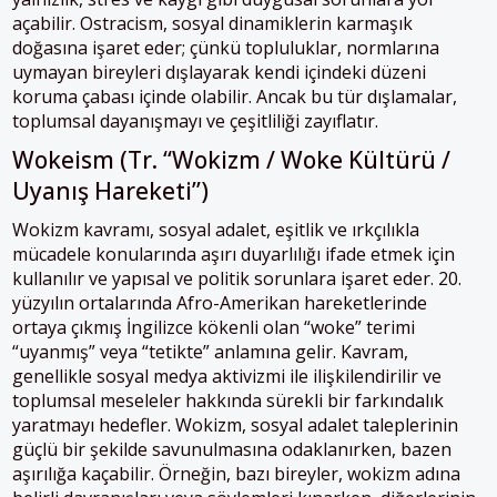
açabilir. Ostracism, sosyal dinamiklerin karmaşık
doğasına işaret eder; çünkü topluluklar, normlarına
uymayan bireyleri dışlayarak kendi içindeki düzeni
koruma çabası içinde olabilir. Ancak bu tür dışlamalar,
toplumsal dayanışmayı ve çeşitliliği zayıflatır.
Wokeism (Tr. “Wokizm / Woke Kültürü /
Uyanış Hareketi”)
Wokizm kavramı, sosyal adalet, eşitlik ve ırkçılıkla
mücadele konularında aşırı duyarlılığı ifade etmek için
kullanılır ve yapısal ve politik sorunlara işaret eder. 20.
yüzyılın ortalarında Afro-Amerikan hareketlerinde
ortaya çıkmış İngilizce kökenli olan “woke” terimi
“uyanmış” veya “tetikte” anlamına gelir. Kavram,
genellikle sosyal medya aktivizmi ile ilişkilendirilir ve
toplumsal meseleler hakkında sürekli bir farkındalık
yaratmayı hedefler. Wokizm, sosyal adalet taleplerinin
güçlü bir şekilde savunulmasına odaklanırken, bazen
aşırılığa kaçabilir. Örneğin, bazı bireyler, wokizm adına