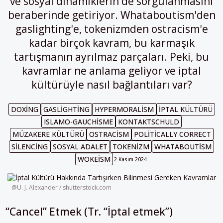
ve sosyal dinamiklerin de sorgulanmasını
beraberinde getiriyor. Whataboutism'den
gaslighting'e, tokenizmden ostracism'e
kadar birçok kavram, bu karmaşık
tartışmanın ayrılmaz parçaları. Peki, bu
kavramlar ne anlama geliyor ve iptal
kültürüyle nasıl bağlantıları var?
DOXING
GASLIGHTING
HYPERMORALISM
İPTAL KÜLTÜRÜ
ISLAMO-GAUCHISME
KONTAKTSCHULD
MÜZAKERE KÜLTÜRÜ
OSTRACISM
POLITICALLY CORRECT
SILENCING
SOSYAL ADALET
TOKENIZM
WHATABOUTISM
WOKEISM
2 Kasım 2024
@U. J. Alexander / shutterstock.com
“Cancel” Etmek (Tr. “İptal etmek”)