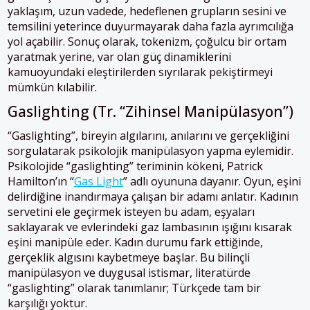
yaklaşım, uzun vadede, hedeflenen grupların sesini ve
temsilini yeterince duyurmayarak daha fazla ayrımcılığa
yol açabilir. Sonuç olarak, tokenizm, çoğulcu bir ortam
yaratmak yerine, var olan güç dinamiklerini
kamuoyundaki eleştirilerden sıyrılarak pekiştirmeyi
mümkün kılabilir.
Gaslighting (Tr. “Zihinsel Manipülasyon”)
“Gaslighting”, bireyin algılarını, anılarını ve gerçekliğini
sorgulatarak psikolojik manipülasyon yapma eylemidir.
Psikolojide “gaslighting” teriminin kökeni, Patrick
Hamilton’ın “
Gas Light
” adlı oyununa dayanır. Oyun, eşini
delirdiğine inandırmaya çalışan bir adamı anlatır. Kadının
servetini ele geçirmek isteyen bu adam, eşyaları
saklayarak ve evlerindeki gaz lambasının ışığını kısarak
eşini manipüle eder. Kadın durumu fark ettiğinde,
gerçeklik algısını kaybetmeye başlar. Bu bilinçli
manipülasyon ve duygusal istismar, literatürde
“gaslighting” olarak tanımlanır; Türkçede tam bir
karşılığı yoktur.