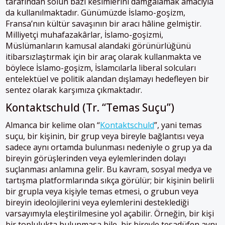
tarafından solun bazı kesimlerini damgalamak amacıyla
da kullanılmaktadır. Günümüzde İslamo-goşizm,
Fransa’nın kültür savaşının bir aracı hâline gelmiştir.
Milliyetçi muhafazakârlar, İslamo-goşizmi,
Müslümanların kamusal alandaki görünürlüğünü
itibarsızlaştırmak için bir araç olarak kullanmakta ve
böylece İslamo-goşizm, İslamcılarla liberal solcuları
entelektüel ve politik alandan dışlamayı hedefleyen bir
sentez olarak karşımıza çıkmaktadır.
Kontaktschuld (Tr. “Temas Suçu”)
Almanca bir kelime olan “
Kontaktschuld
”, yani temas
suçu, bir kişinin, bir grup veya bireyle bağlantısı veya
sadece aynı ortamda bulunması nedeniyle o grup ya da
bireyin görüşlerinden veya eylemlerinden dolayı
suçlanması anlamına gelir. Bu kavram, sosyal medya ve
tartışma platformlarında sıkça görülür; bir kişinin belirli
bir grupla veya kişiyle temas etmesi, o grubun veya
bireyin ideolojilerini veya eylemlerini desteklediği
varsayımıyla eleştirilmesine yol açabilir. Örneğin, bir kişi
bir toplulukta bulunmasa bile, bir bireyle tesadüfen aynı