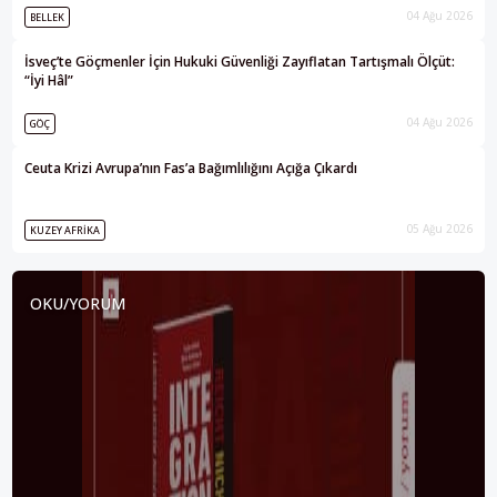
04 Ağu 2026
BELLEK
İsveç’te Göçmenler İçin Hukuki Güvenliği Zayıflatan Tartışmalı Ölçüt:
“İyi Hâl”
04 Ağu 2026
GÖÇ
Ceuta Krizi Avrupa’nın Fas’a Bağımlılığını Açığa Çıkardı
05 Ağu 2026
KUZEY AFRIKA
OKU/YORUM