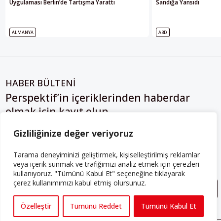
Uygulaması Berlin’de Tartışma Yarattı
Sandığa Yansıdı
ALMANYA
ABD
HABER BÜLTENİ
Perspektif’in içeriklerinden haberdar
olmak için kayıt olun
Gizliliğinize değer veriyoruz
Tarama deneyiminizi geliştirmek, kişiselleştirilmiş reklamlar
Gizlilik Sözleşmesini
 okudum, kabul ediyorum.
veya içerik sunmak ve trafiğimizi analiz etmek için çerezleri
kullanıyoruz. "Tümünü Kabul Et" seçeneğine tıklayarak
çerez kullanımımızı kabul etmiş olursunuz.
Özelleştir
Tümünü Reddet
Tümünü Kabul Et