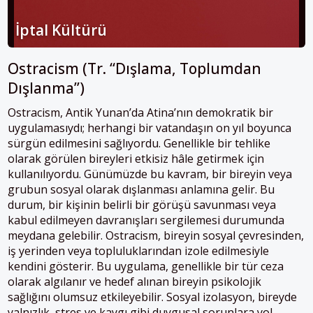
İptal Kültürü
Ostracism (Tr. “Dışlama, Toplumdan
Dışlanma”)
Ostracism, Antik Yunan’da Atina’nın demokratik bir
uygulamasıydı; herhangi bir vatandaşın on yıl boyunca
sürgün edilmesini sağlıyordu. Genellikle bir tehlike
olarak görülen bireyleri etkisiz hâle getirmek için
kullanılıyordu. Günümüzde bu kavram, bir bireyin veya
grubun sosyal olarak dışlanması anlamına gelir. Bu
durum, bir kişinin belirli bir görüşü savunması veya
kabul edilmeyen davranışları sergilemesi durumunda
meydana gelebilir. Ostracism, bireyin sosyal çevresinden,
iş yerinden veya topluluklarından izole edilmesiyle
kendini gösterir. Bu uygulama, genellikle bir tür ceza
olarak algılanır ve hedef alınan bireyin psikolojik
sağlığını olumsuz etkileyebilir. Sosyal izolasyon, bireyde
yalnızlık, stres ve kaygı gibi duygusal sorunlara yol