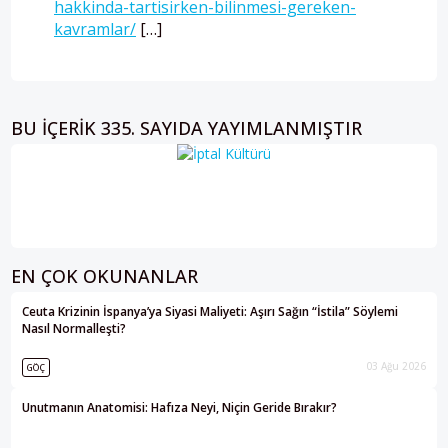
hakkinda-tartisirken-bilinmesi-gereken-
kavramlar/
[…]
BU IÇERIK 335. SAYIDA YAYIMLANMIŞTIR
EN ÇOK OKUNANLAR
Ceuta Krizinin İspanya’ya Siyasi Maliyeti: Aşırı Sağın “İstila” Söylemi
Nasıl Normalleşti?
03 Ağu 2026
GÖÇ
Unutmanın Anatomisi: Hafıza Neyi, Niçin Geride Bırakır?