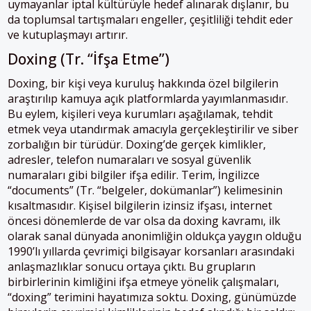
uymayanlar iptal kültürüyle hedef alınarak dışlanır, bu
da toplumsal tartışmaları engeller, çeşitliliği tehdit eder
ve kutuplaşmayı artırır.
Doxing (Tr. “İfşa Etme”)
Doxing, bir kişi veya kuruluş hakkında özel bilgilerin
araştırılıp kamuya açık platformlarda yayımlanmasıdır.
Bu eylem, kişileri veya kurumları aşağılamak, tehdit
etmek veya utandırmak amacıyla gerçekleştirilir ve siber
zorbalığın bir türüdür. Doxing’de gerçek kimlikler,
adresler, telefon numaraları ve sosyal güvenlik
numaraları gibi bilgiler ifşa edilir. Terim, İngilizce
“documents” (Tr. “belgeler, dokümanlar”) kelimesinin
kısaltmasıdır. Kişisel bilgilerin izinsiz ifşası, internet
öncesi dönemlerde de var olsa da doxing kavramı, ilk
olarak sanal dünyada anonimliğin oldukça yaygın olduğu
1990’lı yıllarda çevrimiçi bilgisayar korsanları arasındaki
anlaşmazlıklar sonucu ortaya çıktı. Bu grupların
birbirlerinin kimliğini ifşa etmeye yönelik çalışmaları,
“doxing” terimini hayatımıza soktu. Doxing, günümüzde