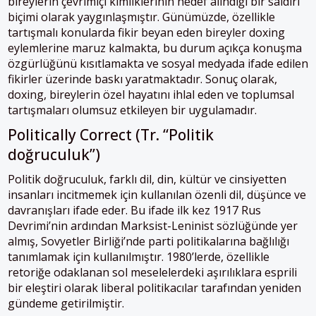
bireylerin çevrimiçi kimliklerinin hedef alındığı bir saldırı
biçimi olarak yaygınlaşmıştır. Günümüzde, özellikle
tartışmalı konularda fikir beyan eden bireyler doxing
eylemlerine maruz kalmakta, bu durum açıkça konuşma
özgürlüğünü kısıtlamakta ve sosyal medyada ifade edilen
fikirler üzerinde baskı yaratmaktadır. Sonuç olarak,
doxing, bireylerin özel hayatını ihlal eden ve toplumsal
tartışmaları olumsuz etkileyen bir uygulamadır.
Politically Correct (Tr. “Politik
doğruculuk”)
Politik doğruculuk, farklı dil, din, kültür ve cinsiyetten
insanları incitmemek için kullanılan özenli dil, düşünce ve
davranışları ifade eder. Bu ifade ilk kez 1917 Rus
Devrimi’nin ardından Marksist-Leninist sözlüğünde yer
almış, Sovyetler Birliği’nde parti politikalarına bağlılığı
tanımlamak için kullanılmıştır. 1980’lerde, özellikle
retoriğe odaklanan sol meselelerdeki aşırılıklara esprili
bir eleştiri olarak liberal politikacılar tarafından yeniden
gündeme getirilmiştir.