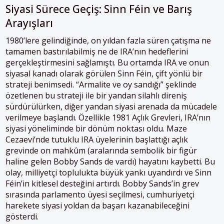
Siyasi Sürece Geçiş: Sinn Féin ve Barış
Arayışları
1980’lere gelindiğinde, on yıldan fazla süren çatışma ne
tamamen bastırılabilmiş ne de IRA’nın hedeflerini
gerçekleştirmesini sağlamıştı. Bu ortamda IRA ve onun
siyasal kanadı olarak görülen Sinn Féin, çift yönlü bir
strateji benimsedi. “Armalite ve oy sandığı” şeklinde
özetlenen bu strateji ile bir yandan silahlı direniş
sürdürülürken, diğer yandan siyasi arenada da mücadele
verilmeye başlandı. Özellikle 1981 Açlık Grevleri, IRA’nın
siyasi yöneliminde bir dönüm noktası oldu. Maze
Cezaevi’nde tutuklu IRA üyelerinin başlattığı açlık
grevinde on mahkûm (aralarında sembolik bir figür
haline gelen Bobby Sands de vardı) hayatını kaybetti. Bu
olay, milliyetçi toplulukta büyük yankı uyandırdı ve Sinn
Féin’in kitlesel desteğini artırdı. Bobby Sands’in grev
sırasında parlamento üyesi seçilmesi, cumhuriyetçi
harekete siyasi yoldan da başarı kazanabileceğini
gösterdi.