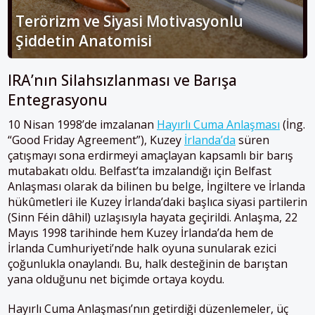
Terörizm ve Siyasi Motivasyonlu
Şiddetin Anatomisi
IRA’nın Silahsızlanması ve Barışa
Entegrasyonu
10 Nisan 1998’de imzalanan
Hayırlı Cuma Anlaşması
(İng.
“Good Friday Agreement”), Kuzey
İrlanda’da
süren
çatışmayı sona erdirmeyi amaçlayan kapsamlı bir barış
mutabakatı oldu. Belfast’ta imzalandığı için Belfast
Anlaşması olarak da bilinen bu belge, İngiltere ve İrlanda
hükûmetleri ile Kuzey İrlanda’daki başlıca siyasi partilerin
(Sinn Féin dâhil) uzlaşısıyla hayata geçirildi​. Anlaşma, 22
Mayıs 1998 tarihinde hem Kuzey İrlanda’da hem de
İrlanda Cumhuriyeti’nde halk oyuna sunularak ezici
çoğunlukla onaylandı​. Bu, halk desteğinin de barıştan
yana olduğunu net biçimde ortaya koydu.
Hayırlı Cuma Anlaşması’nın getirdiği düzenlemeler, üç