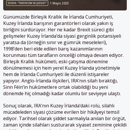
DOSYA: "TERÖRIZM VE ŞIDDET"
1 Mayıs 2025
Günümüzde Birleşik Krallık ile İrlanda Cumhuriyeti,
Kuzey İrlanda barışının garantörleri olarak yakın iş
birliğini sürdürüyor. Her ne kadar Brexit süreci gibi
gelişmeler Kuzey İrlanda’da siyasi gerginlik potansiyeli
yaratsa da (örneğin sınır ve gümrük meseleleri),
1998’den beri elde edilen barış kazanımlarının
korunması tüm tarafların önceliği olmaya devam ediyor.
Birleşik Krallık hükûmeti, eski çatışma dönemine
dönülmemesi için hem yerel Kuzey İrlanda yönetimiyle
hem de İrlanda Cumhuriyeti ile düzenli istişareler
yapıyor. Anglo-İrlanda ilişkileri, IRA’nın silah bıraktığı,
Sinn Féin’in hükûmetlere ortak olabildiği bu yeni
dönemde hiç olmadığı kadar olumlu bir seviyeye ulaştı.
Sonuç olarak, IRA’nın Kuzey İrlanda’daki rolü, silahlı
mücadeleden siyasi çözüme evrilen bir hikâyeyi temsil
ediyor. Tarihsel olarak şiddet sarmalıyla anılan bir örgüt,
zaman içinde silahları susturarak siyaset zeminine çekildi