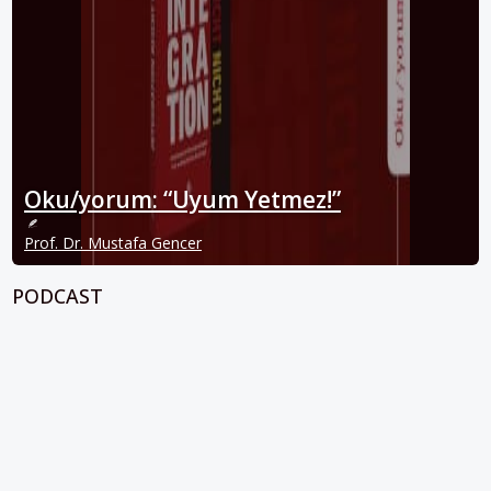
Oku/yorum: “Uyum Yetmez!”
Prof. Dr. Mustafa Gencer
PODCAST