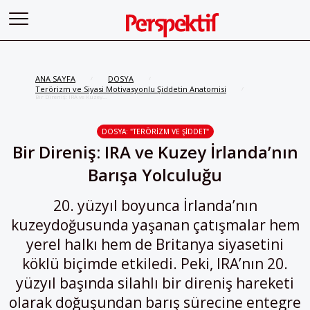
ANA SAYFA
DOSYA
/
/
Terörizm ve Siyasi Motivasyonlu Şiddetin Anatomisi
/
Bir Direniş: IRA ve Kuzey
İrlanda’nın Barışa Yolculuğu
DOSYA: "TERÖRIZM VE ŞIDDET"
Bir Direniş: IRA ve Kuzey İrlanda’nın
Barışa Yolculuğu
20. yüzyıl boyunca İrlanda’nın
kuzeydoğusunda yaşanan çatışmalar hem
yerel halkı hem de Britanya siyasetini
köklü biçimde etkiledi. Peki, IRA’nın 20.
yüzyıl başında silahlı bir direniş hareketi
olarak doğuşundan barış sürecine entegre