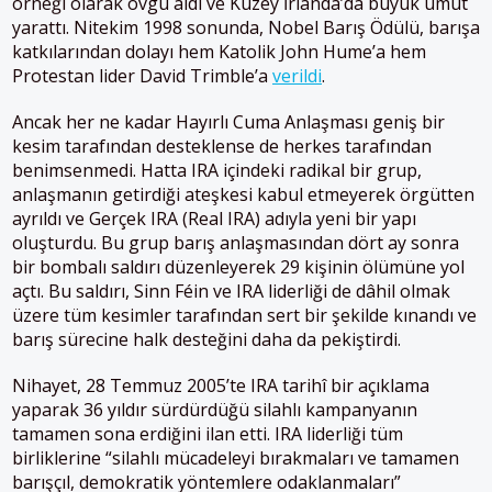
örneği olarak övgü aldı ve Kuzey İrlanda’da büyük umut
yarattı. Nitekim 1998 sonunda, Nobel Barış Ödülü, barışa
katkılarından dolayı hem Katolik John Hume’a hem
Protestan lider David Trimble’a
verildi
.
Ancak her ne kadar Hayırlı Cuma Anlaşması geniş bir
kesim tarafından desteklense de herkes tarafından
benimsenmedi. Hatta IRA içindeki radikal bir grup,
anlaşmanın getirdiği ateşkesi kabul etmeyerek örgütten
ayrıldı ve Gerçek IRA (Real IRA) adıyla yeni bir yapı
oluşturdu​. Bu grup barış anlaşmasından dört ay sonra
bir bombalı saldırı düzenleyerek 29 kişinin ölümüne yol
açtı​. Bu saldırı, Sinn Féin ve IRA liderliği de dâhil olmak
üzere tüm kesimler tarafından sert bir şekilde kınandı ve
barış sürecine halk desteğini daha da pekiştirdi.
Nihayet, 28 Temmuz 2005’te IRA tarihî bir açıklama
yaparak 36 yıldır sürdürdüğü silahlı kampanyanın
tamamen sona erdiğini ilan etti​. IRA liderliği tüm
birliklerine “silahlı mücadeleyi bırakmaları ve tamamen
barışçıl, demokratik yöntemlere odaklanmaları”