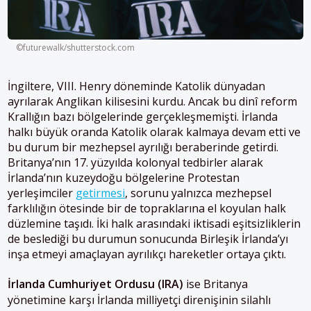
©futurewalk/shutterstock.com
İngiltere, VIII. Henry döneminde Katolik dünyadan
ayrılarak Anglikan kilisesini kurdu. Ancak bu dinî reform
Krallığın bazı bölgelerinde gerçekleşmemişti. İrlanda
halkı büyük oranda Katolik olarak kalmaya devam etti ve
bu durum bir mezhepsel ayrılığı beraberinde getirdi.
Britanya’nın 17. yüzyılda kolonyal tedbirler alarak
İrlanda’nın kuzeydoğu bölgelerine Protestan
yerleşimciler
getirmesi
, sorunu yalnızca mezhepsel
farklılığın ötesinde bir de topraklarına el koyulan halk
düzlemine taşıdı. İki halk arasındaki iktisadi eşitsizliklerin
de beslediği bu durumun sonucunda Birleşik İrlanda’yı
inşa etmeyi amaçlayan ayrılıkçı hareketler ortaya çıktı.
İrlanda Cumhuriyet Ordusu (IRA)
ise Britanya
yönetimine karşı İrlanda milliyetçi direnişinin silahlı