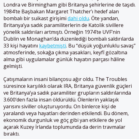
Londra ve Birmingham gibi Britanya şehirlerine de taşıdı.
1984’te Başbakan Margaret Thatcher’ı hedef alan
bombalı bir suikast girişimi
dahi oldu
. Öte yandan,
Britanya’ya sadık paramiliterlerin de Katolik sivillere
yönelik saldırıları artmıştı. Örneğin 1974’te UVF’nin
Dublin ve Monaghan’da düzenlediği bombalı saldırılarda
33 kişi hayatını
kaybetmişti
. Bu “düşük yoğunluklu savaş”
atmosferinde, sokağa çıkma yasakları, keyfî gözaltına
alma gibi uygulamalar günlük hayatın parçası hâline
gelmişti​.
Çatışmaların insani bilançosu ağır oldu. The Troubles
süresince karşılıklı olarak IRA, Britanya güvenlik güçleri
ve Britanya’ya sadık paramiliter grupların saldırılarında
3.600’den fazla insan öldürüldü. Ölenlerin yaklaşık
yarısını siviller oluşturuyordu. On binlerce kişi de
yaralandı veya hayatları derinden etkilendi. Bu dönem,
ekonomik durgunluk ve göç gibi yan etkilere de yol
açarak Kuzey İrlanda toplumunda da derin travmalar
bıraktı.