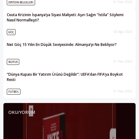
31 Tem 2026
EPSTEIN BELGELERI
Ceuta Krizinin İspanya’ya Siyasi Maliyeti: Aşırı Sağın “İstila” Söylemi
Nasıl Normalleşti?
03 Ağu 2026
GÖÇ
Net Göç 15 Yılın En Düşük Seviyesinde: Almanya’yı Ne Bekliyor?
31 Tem 2026
NÜFUS
“Dünya Kupası Bir Yatırım Ürünü Değildir”: UEFA’dan FIFA’ya Boykot
Resti
31 Tem 2026
FUTBOL
OKU/YORUM