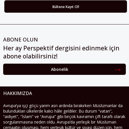
ABONE OLUN
Her ay Perspektif dergisini edinmek için
abone olabilirsiniz!
Abonelik
HAKKIMIZDA
Avrupa’ya işçi göçü yarım asrı ardında bırakırken Müslümanlar da
bulundukları ülkelerde kalıcı hâle geldiler. Bu durum “vatan”,
“aidiyet”, “İslam” ve “Avrupa” gibi birçok kavramın çift taraflı olarak
sorgulanmasına neden oldu. Avrupa’da yerleşik bir Müslüman
cemaatin oluşması, hem yerleşik kültür ve siyasi düzen için, hem