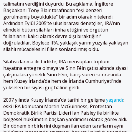
talimatını verdiğini duyurdu​. Bu açıklama, İngiltere
Başbakanı Tony Blair tarafından “eşi benzeri
görülmemiş büyüklükte” bir adım olarak nitelendi.
Ardından Eylül 2005’te uluslararası denetçiler, IRA’nın
elindeki bütün silahları imha ettiğini ve örgütün
“silahlarını kalıcı olarak devre dışı bıraktığını”
doğruladılar. Böylece IRA, yaklaşık yarım yüzyıla yaklaşan
silahlı mücadelesini fiilen sonlandırmış oldu.
Silahsızlanma ile birlikte, IRA mensupları toplum
hayatına entegre olmaya ve Sinn Féin çatısı altında siyasi
çalışmalara yöneldi. Sinn Féin, barış süreci sonrasında
hem Kuzey İrlanda’da hem de İrlanda Cumhuriyeti’nde
yükselen bir siyasi güç hâline geldi.
2007 yılında Kuzey İrlanda’da tarihi bir gelişme
yaşandı
;
eski IRA komutanı Martin McGuinness, Protestan
Demokratik Birlik Partisi Lideri Ian Paisley ile birlikte
bölgesel hükûmetin başkan yardımcısı olarak görev aldı.
Bir dönem birbirlerini düşman ilan eden tarafların aynı