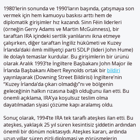
1980’lerin sonunda ve 1990’ların başında, çatışmaya son
vermek için hem kamuoyu baskısı arttı hem de
diplomatik girişimler hız kazandı. Sinn Féin liderleri
(örneğin Gerry Adams ve Martin McGuinness), bir
taraftan IRA içindeki sertlik yanlılarını ikna etmeye
çalışırken, diğer taraftan İngiliz hükûmeti ve Kuzey
İrlanda’daki ılımlı milliyetçi parti SDLP (lideri John Hume)
ile dolaylı temaslar kurdular​. Bu girişimlerin bir ürünü
olarak Aralık 1993’te İngiltere Başbakanı John Major ile
İrlanda Başbakanı Albert Reynolds ortak bir
bildiri
yayınlayarak (Downing Street Bildirisi) İngiltere’nin
“Kuzey İrlanda’da çıkarı olmadığı”nı ve bölgenin
geleceğinin halkın rızasına bağlı olduğunu ilan etti​. Bu
önemli açıklama, IRA’ya koşulsuz teslim olma
dayatılmadan siyasi çözüme kapı aralamış oldu.
Sonuç olarak, 1994’te IRA tek taraflı ateşkes ilan etti. Bu
ateşkes, yaklaşık 25 yıl süren kesintisiz şiddetin ardından
önemli bir dönüm noktasıydı. Ateşkes kararı, ardında
uzun yıllar süren gizli diplomasi ve görüşmelerin