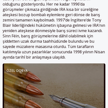
olduğunu gösteriyordu​. Her ne kadar 1996’da
görüşmeler çıkmaza girdiğinde IRA kısa bir süreliğine
ateşkesi bozup bombalı eylemlere geri dönse de barış
zemini tamamen kaybolmadı. 1997’de İngiltere’de Tony
Blair liderliğindeki hükûmetin işbaşına gelmesi ve IRA’nın
yeniden ateşkese dönmesiyle barış süreci ivme kazandı.
Sinn Féin, barış görüşmelerine dâhil olabilmek için
şiddetten uzak durma taahhüdünde bulundu ve bu
sayede müzakere masasına oturdu. Tüm tarafların
katılımıyla uzun pazarlıklar sonucunda 1998 yılının Nisan
ayında tarihî bir anlaşmaya ulaşıldı.
ÖZEL DOSYA