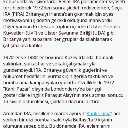
konusunda ayrışıyorlardı: Resmî IRA parlamenter siyaseti
tercih ederek 1972’den sonra şiddeti reddederken, Geçici
IRA (PIRA) Britanya’yı İrlanda’dan çıkarmak için siyasi
motivasyonlu şiddetin gerekli olduğuna inanıyordu​.
Diğer yandan Protestan toplum içindeki Ulster Gönüllü
Kuvvetleri (UVF) ve Ulster Savunma Birliği (UDA) gibi
Britanya yanlısı paramiliter gruplar da silahlanarak
çatışmalara katıldı​.
1970’ler ve 1980’ler boyunca Kuzey İrlanda, bombalı
saldırılar, suikastlar ve sokak çatışmalarıyla
gündemdeydi. IRA, Britanya güvenlik güçlerini ve
hükûmet hedeflerini vurmak için gerilla taktikleri ve
bombalama kampanyaları yürüttü​. Özellikle de 1972
“Kanlı Pazar” olayında Londonderry’de barışçıl
göstericilere İngiliz Paraşüt Alayı’nın ateş açması sonucu
13 sivilin öldürülmesi, şiddetin dozunu arttırdı.
Ardından IRA, misilleme olarak aynı yıl “
Kanlı Cuma
” adı
verilen bir dizi bombalı saldırıyla Belfast’ta 9 kişinin
ölümüne sebep oldu​. Bu dönemde IRA, eylemlerini