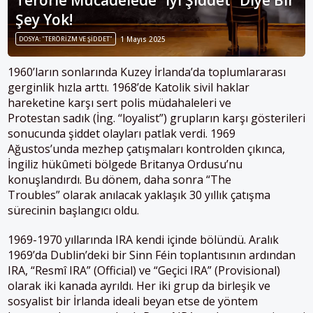
Şey Yok!
DOSYA: "TERÖRIZM VE ŞIDDET"
1 Mayıs 2025
1960’ların sonlarında Kuzey İrlanda’da toplumlararası
gerginlik hızla arttı. 1968’de Katolik sivil haklar
hareketine karşı sert polis müdahaleleri ve
Protestan sadık (İng. “loyalist”) grupların karşı gösterileri
sonucunda şiddet olayları patlak verdi​. 1969
Ağustos’unda mezhep çatışmaları kontrolden çıkınca,
İngiliz hükûmeti bölgede Britanya Ordusu’nu
konuşlandırdı​. Bu dönem, daha sonra “The
Troubles” olarak anılacak yaklaşık 30 yıllık çatışma
sürecinin başlangıcı oldu.
1969-1970 yıllarında IRA kendi içinde bölündü. Aralık
1969’da Dublin’deki bir Sinn Féin toplantısının ardından
IRA, “Resmî IRA” (Official) ve “Geçici IRA” (Provisional)
olarak iki kanada ayrıldı. Her iki grup da birleşik ve
sosyalist bir İrlanda ideali beyan etse de yöntem