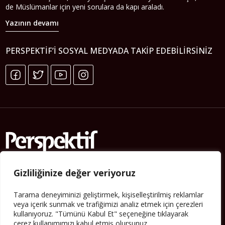
de Müslümanlar için yeni sorulara da kapı araladı.
Yazının devamı
PERSPEKTIF’I SOSYAL MEDYADA TAKIP EDEBILIRSINIZ
Gizliliğinize değer veriyoruz
Künye
Tarama deneyiminizi geliştirmek, kişiselleştirilmiş reklamlar
Yorum Kuralları
veya içerik sunmak ve trafiğimizi analiz etmek için çerezleri
Abonelik
kullanıyoruz. "Tümünü Kabul Et" seçeneğine tıklayarak
çerez kullanımımızı kabul etmiş olursunuz.