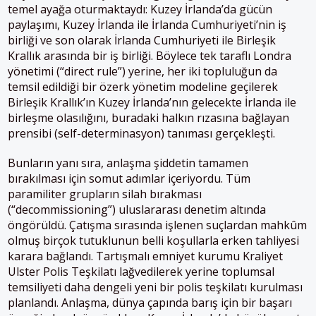
temel ayağa oturmaktaydı: Kuzey İrlanda’da gücün
paylaşımı, Kuzey İrlanda ile İrlanda Cumhuriyeti’nin iş
birliği ve son olarak İrlanda Cumhuriyeti ile Birleşik
Krallık arasında bir iş birliği. Böylece tek taraflı Londra
yönetimi (“direct rule”) yerine, her iki topluluğun da
temsil edildiği bir özerk yönetim modeline geçilerek
Birleşik Krallık’ın Kuzey İrlanda’nın gelecekte İrlanda ile
birleşme olasılığını, buradaki halkın rızasına bağlayan
prensibi (self-determinasyon) tanıması gerçekleşti.
Bunların yanı sıra, anlaşma şiddetin tamamen
bırakılması için somut adımlar içeriyordu. Tüm
paramiliter grupların silah bırakması
(“decommissioning”) uluslararası denetim altında
öngörüldü. Çatışma sırasında işlenen suçlardan mahkûm
olmuş birçok tutuklunun belli koşullarla erken tahliyesi
karara bağlandı. Tartışmalı emniyet kurumu Kraliyet
Ulster Polis Teşkilatı lağvedilerek yerine toplumsal
temsiliyeti daha dengeli yeni bir polis teşkilatı kurulması
planlandı​. Anlaşma, dünya çapında barış için bir başarı