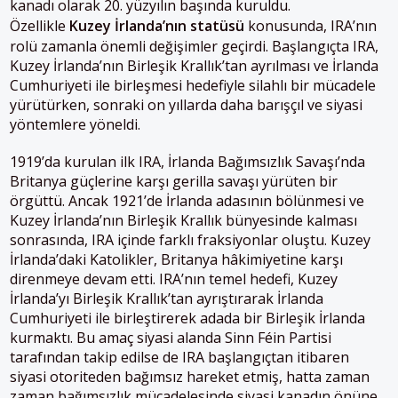
kanadı olarak 20. yüzyılın başında kuruldu.
Özellikle
Kuzey İrlanda’nın statüsü
konusunda, IRA’nın
rolü zamanla önemli değişimler geçirdi. Başlangıçta IRA,
Kuzey İrlanda’nın Birleşik Krallık’tan ayrılması ve İrlanda
Cumhuriyeti ile birleşmesi hedefiyle silahlı bir mücadele
yürütürken, sonraki on yıllarda daha barışçıl ve siyasi
yöntemlere yöneldi
.
1919’da kurulan ilk IRA, İrlanda Bağımsızlık Savaşı’nda
Britanya güçlerine karşı gerilla savaşı yürüten bir
örgüttü. Ancak 1921’de İrlanda adasının bölünmesi ve
Kuzey İrlanda’nın Birleşik Krallık bünyesinde kalması
sonrasında, IRA içinde farklı fraksiyonlar oluştu. Kuzey
İrlanda’daki Katolikler, Britanya hâkimiyetine karşı
direnmeye devam etti. IRA’nın temel hedefi, Kuzey
İrlanda’yı Birleşik Krallık’tan ayrıştırarak İrlanda
Cumhuriyeti ile birleştirerek adada bir Birleşik İrlanda
kurmaktı. Bu amaç siyasi alanda Sinn Féin Partisi
tarafından takip edilse de IRA başlangıçtan itibaren
siyasi otoriteden bağımsız hareket etmiş, hatta zaman
zaman bağımsızlık mücadelesinde siyasi kanadın önüne