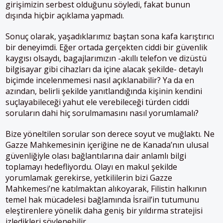
girişimizin serbest olduğunu söyledi, fakat bunun
dışında hiçbir açıklama yapmadı.
Sonuç olarak, yaşadıklarımız baştan sona kafa karıştırıcı
bir deneyimdi. Eğer ortada gerçekten ciddi bir güvenlik
kaygısı olsaydı, bagajlarımızın -akıllı telefon ve dizüstü
bilgisayar gibi cihazları da içine alacak şekilde- detaylı
biçimde incelenmemesi nasıl açıklanabilir? Ya da en
azından, belirli şekilde yanıtlandığında kişinin kendini
suçlayabileceği yahut ele verebileceği türden ciddi
soruların dahi hiç sorulmamasını nasıl yorumlamalı?
Bize yöneltilen sorular son derece soyut ve muğlaktı. Ne
Gazze Mahkemesinin içeriğine ne de Kanada’nın ulusal
güvenliğiyle olası bağlantılarına dair anlamlı bilgi
toplamayı hedefliyordu. Olayı en makul şekilde
yorumlamak gerekirse, yetkililerin bizi Gazze
Mahkemesi’ne katılmaktan alıkoyarak, Filistin halkının
temel hak mücadelesi bağlamında İsrail’in tutumunu
eleştirenlere yönelik daha geniş bir yıldırma stratejisi
izledikleri söylenebilir.