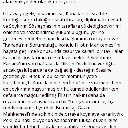
akademisyenler olarak görüyoruz.
Ottawa’ya geliş amacımız ise, Kanada’nın İsrail ile
kurduğu suç ortaklığını, silah ihracatı, diplomatik destek
ve Soykırım Sözleşmesi’nin taraflara yüklediği soykırımı
önleme ve cezalandırma yükümlülüğünü yerine
getirmeyi reddetme maddesi bağlamında ortaya koyan
“Kanada’nın Sorumluluğu konulu Filistin Mahkemesi”ni
hayata geçirme konusunda cesur ve kararlı bir tavır alan
Kanadalı dostlarımıza destek vermekti. Beklentimiz,
Kanada’nın son haftalarda Filistin Devleti’ne verdiği -
ancak çeşitli şartlara da bağladığı- desteğin ötesine
geçmesiydi. Nitekim bu karar memnuniyetle
karşılanmıştı. Kanada’nın, hem İsrail’in cezasızlığını hem
de soykırıma başvurmuş bir hükûmeti ödüllendirirken,
defalarca mağdur edilmiş Filistin halkını daha da
cezalandıran ve aşağılayan bir “barış sürecini” açıkça
reddetmesini istiyorduk. Bu mesajı Gazze
Mahkemesi’nde açık biçimde ortaya koymaya kararlıydık.
Peki, bu nasıl oluyor da Kanada’nın ulusal güvenliğine
yönelik bir tehdit olarak sunulabiliyor? Doğru yerden