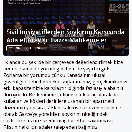
Sivil İnisiyatiflerden Soykırım Karşısında
Adalet Arayışı: Gazze Mahkemeleri
SOYKIRIM
27 Ekim 2025
İlk anda bu şekilde bir çerçevede değerlendirilmek bize
hem zorlama bir yorum gibi hem de şaşırtıcı geldi.
Zorlama bir yorumdu çünkü Kanada’nın ulusal
güvenliğini tehdit etmekle suçlanmamız, gerçek imkan ve
etki kapasitemizle karşılaştırıldığında fazlasıyla abartılı
duruyordu. Biz kendimizi, elindeki tek araç olarak dili
kullanan ve kökleri derinlere uzanan bir apartheid
düzeninin yanı sıra, 7 Ekim saldırısına sözde misilleme
olarak Gazze’ye yöneltilen soykırım niteliğindeki
saldırıların uzun süredir mağdur ettiği savunmasız
Filistin halkı için adalet talep eden bağımsız