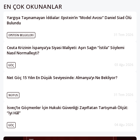
EN ÇOK OKUNANLAR
Yargıya Taşınamayan İddialar: Epstein’in “Model Avcısı” Daniel Siad Ölü
Bulundu
31 Tem 2026
EPSTEIN BELGELERI
Ceuta Krizinin İspanya’ya Siyasi Maliyeti: Aşırı Sağın “İstila” Söylemi
Nasıl Normalleşti?
03 Ağu 2026
GÖÇ
Net Göç 15 Yılın En Düşük Seviyesinde: Almanya’yı Ne Bekliyor?
31 Tem 2026
NÜFUS
İsveç’te Göçmenler İçin Hukuki Güvenliği Zayıflatan Tartışmalı Ölçüt:
“İyi Hâl”
04 Ağu 2026
GÖÇ