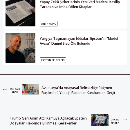
Yapay Zekâ Şirketlerinin Yeni Veri Madeni: Kesilip
Taranan ve İmha Edilen Kitaplar
ANTHROPIC
Yargıya Taşınamayan İddialar: Epstein’in “Model
Avcısı” Daniel Siad Ölü Bulundu
EPSTEIN BELGELERI
Avusturya’da Anayasal Belirsizliğe Rağmen
SONRAKI
Başörtüsü Yasağı Bakanlar Kurulundan Geçti
HABER
Trump Geri Adım Attı: Kamuya Açılacak Epstein
ÖNCEKI
Dosyaları Hakkında Bilinmesi Gerekenler
HABER