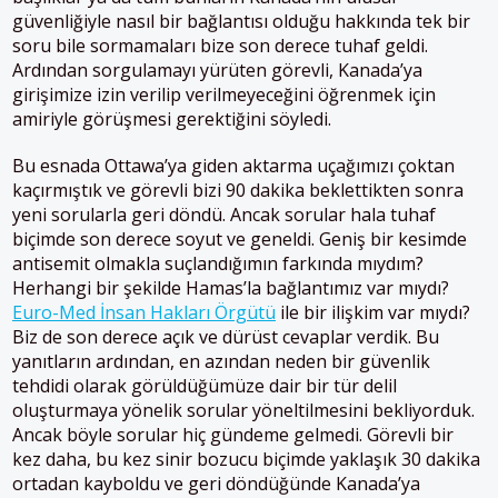
güvenliğiyle nasıl bir bağlantısı olduğu hakkında tek bir
soru bile sormamaları bize son derece tuhaf geldi.
Ardından sorgulamayı yürüten görevli, Kanada’ya
girişimize izin verilip verilmeyeceğini öğrenmek için
amiriyle görüşmesi gerektiğini söyledi.
Bu esnada Ottawa’ya giden aktarma uçağımızı çoktan
kaçırmıştık ve görevli bizi 90 dakika beklettikten sonra
yeni sorularla geri döndü. Ancak sorular hala tuhaf
biçimde son derece soyut ve geneldi. Geniş bir kesimde
antisemit olmakla suçlandığımın farkında mıydım?
Herhangi bir şekilde Hamas’la bağlantımız var mıydı?
Euro-Med İnsan Hakları Örgütü
ile bir ilişkim var mıydı?
Biz de son derece açık ve dürüst cevaplar verdik. Bu
yanıtların ardından, en azından neden bir güvenlik
tehdidi olarak görüldüğümüze dair bir tür delil
oluşturmaya yönelik sorular yöneltilmesini bekliyorduk.
Ancak böyle sorular hiç gündeme gelmedi. Görevli bir
kez daha, bu kez sinir bozucu biçimde yaklaşık 30 dakika
ortadan kayboldu ve geri döndüğünde Kanada’ya