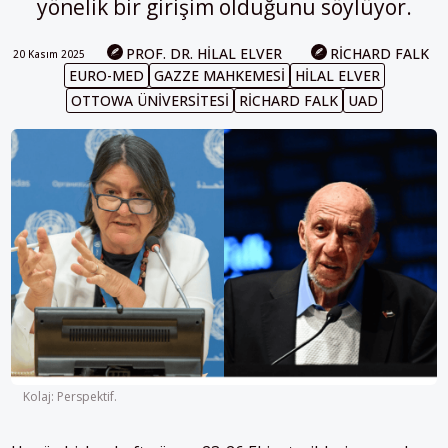
yönelik bir girişim olduğunu söylüyor.
PROF. DR. HILAL ELVER
RICHARD FALK
20 Kasım 2025
EURO-MED
GAZZE MAHKEMESI
HILAL ELVER
OTTOWA ÜNIVERSITESI
RICHARD FALK
UAD
Kolaj: Perspektif.