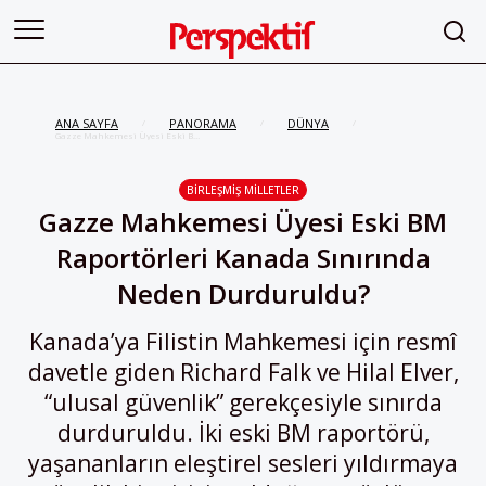
ANA SAYFA
PANORAMA
DÜNYA
/
/
/
Gazze Mahkemesi Üyesi Eski BM
Raportörleri Kanada Sınırında
Neden Durduruldu?
BIRLEŞMIŞ MILLETLER
Gazze Mahkemesi Üyesi Eski BM
Raportörleri Kanada Sınırında
Neden Durduruldu?
Kanada’ya Filistin Mahkemesi için resmî
davetle giden Richard Falk ve Hilal Elver,
“ulusal güvenlik” gerekçesiyle sınırda
durduruldu. İki eski BM raportörü,
yaşananların eleştirel sesleri yıldırmaya