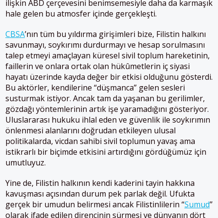
ilişkin ABD çerçevesini benimsemesiyle daha da karmaşık
hale gelen bu atmosfer içinde gerçekleşti.
CBSA
’nın tüm bu yıldırma girişimleri bize, Filistin halkını
savunmayı, soykırımı durdurmayı ve hesap sorulmasını
talep etmeyi amaçlayan küresel sivil toplum hareketinin,
faillerin ve onlara ortak olan hükûmetlerin iç siyasi
hayatı üzerinde kayda değer bir etkisi olduğunu gösterdi.
Bu aktörler, kendilerine “düşmanca” gelen sesleri
susturmak istiyor. Ancak tam da yaşanan bu gerilimler,
gözdağı yöntemlerinin artık işe yaramadığını gösteriyor.
Uluslararası hukuku ihlal eden ve güvenlik ile soykırımın
önlenmesi alanlarını doğrudan etkileyen ulusal
politikalarda, vicdan sahibi sivil toplumun yavaş ama
istikrarlı bir biçimde etkisini artırdığını gördüğümüz için
umutluyuz.
Yine de, Filistin halkının kendi kaderini tayin hakkına
kavuşması açısından durum pek parlak değil. Ufukta
gerçek bir umudun belirmesi ancak Filistinlilerin “
Sumud
”
olarak ifade edilen direncinin sürmesi ve dünyanın dört