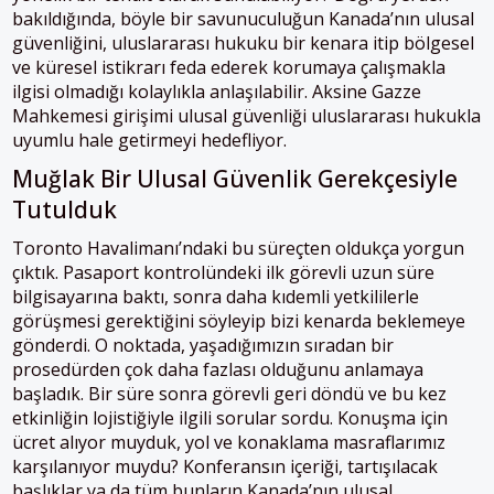
bakıldığında, böyle bir savunuculuğun Kanada’nın ulusal
güvenliğini, uluslararası hukuku bir kenara itip bölgesel
ve küresel istikrarı feda ederek korumaya çalışmakla
ilgisi olmadığı kolaylıkla anlaşılabilir. Aksine Gazze
Mahkemesi girişimi ulusal güvenliği uluslararası hukukla
uyumlu hale getirmeyi hedefliyor.
Muğlak Bir Ulusal Güvenlik Gerekçesiyle
Tutulduk
Toronto Havalimanı’ndaki bu süreçten oldukça yorgun
çıktık. Pasaport kontrolündeki ilk görevli uzun süre
bilgisayarına baktı, sonra daha kıdemli yetkililerle
görüşmesi gerektiğini söyleyip bizi kenarda beklemeye
gönderdi. O noktada, yaşadığımızın sıradan bir
prosedürden çok daha fazlası olduğunu anlamaya
başladık. Bir süre sonra görevli geri döndü ve bu kez
etkinliğin lojistiğiyle ilgili sorular sordu. Konuşma için
ücret alıyor muyduk, yol ve konaklama masraflarımız
karşılanıyor muydu? Konferansın içeriği, tartışılacak
başlıklar ya da tüm bunların Kanada’nın ulusal