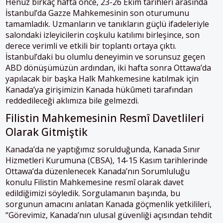
Henüz birkaç hafta önce, 23-26 Ekim tarihleri arasında
İstanbul’da Gazze Mahkemesinin son oturumunu
tamamladık. Uzmanların ve tanıkların güçlü ifadeleriyle
salondaki izleyicilerin coşkulu katılımı birleşince, son
derece verimli ve etkili bir toplantı ortaya çıktı.
İstanbul’daki bu olumlu deneyimin ve sorunsuz geçen
ABD dönüşümüzün ardından, iki hafta sonra Ottawa’da
yapılacak bir başka Halk Mahkemesine katılmak için
Kanada’ya girişimizin Kanada hükûmeti tarafından
reddedileceği aklımıza bile gelmezdi.
Filistin Mahkemesinin Resmî Davetlileri
Olarak Gitmiştik
Kanada’da ne yaptığımız sorulduğunda, Kanada Sınır
Hizmetleri Kurumuna (CBSA), 14-15 Kasım tarihlerinde
Ottawa’da düzenlenecek Kanada’nın Sorumluluğu
konulu Filistin Mahkemesine resmî olarak davet
edildiğimizi söyledik. Sorgulamanın başında, bu
sorgunun amacını anlatan Kanada göçmenlik yetkilileri,
“Görevimiz, Kanada’nın ulusal güvenliği açısından tehdit