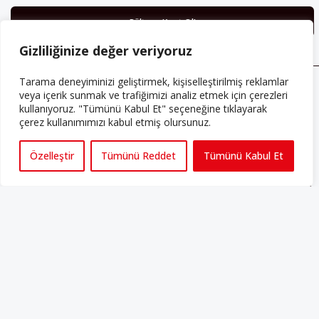
Gizliliğinize değer veriyoruz
Tarama deneyiminizi geliştirmek, kişiselleştirilmiş reklamlar
veya içerik sunmak ve trafiğimizi analiz etmek için çerezleri
ABONE OLUN
kullanıyoruz. "Tümünü Kabul Et" seçeneğine tıklayarak
Her ay Perspektif dergisini edinmek için
çerez kullanımımızı kabul etmiş olursunuz.
abone olabilirsiniz!
Özelleştir
Tümünü Reddet
Tümünü Kabul Et
Abonelik
HAKKIMIZDA
Avrupa’ya işçi göçü yarım asrı ardında bırakırken Müslümanlar da
bulundukları ülkelerde kalıcı hâle geldiler. Bu durum “vatan”,
“aidiyet”, “İslam” ve “Avrupa” gibi birçok kavramın çift taraflı olarak
sorgulanmasına neden oldu. Avrupa’da yerleşik bir Müslüman