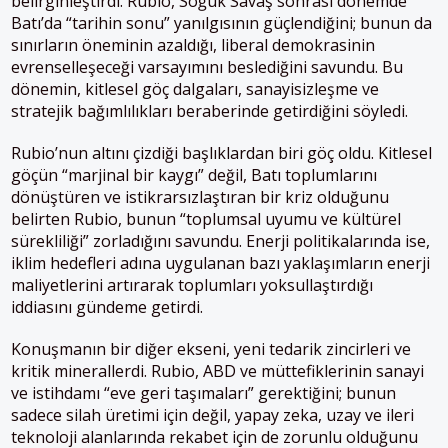
belirginleştirdi. Rubio, Soğuk Savaş sonrası dönemde
Batı’da “tarihin sonu” yanılgısının güçlendiğini; bunun da
sınırların öneminin azaldığı, liberal demokrasinin
evrenselleşeceği varsayımını beslediğini savundu. Bu
dönemin, kitlesel göç dalgaları, sanayisizleşme ve
stratejik bağımlılıkları beraberinde getirdiğini söyledi.
Rubio’nun altını çizdiği başlıklardan biri göç oldu. Kitlesel
göçün “marjinal bir kaygı” değil, Batı toplumlarını
dönüştüren ve istikrarsızlaştıran bir kriz olduğunu
belirten Rubio, bunun “toplumsal uyumu ve kültürel
sürekliliği” zorladığını savundu. Enerji politikalarında ise,
iklim hedefleri adına uygulanan bazı yaklaşımların enerji
maliyetlerini artırarak toplumları yoksullaştırdığı
iddiasını gündeme getirdi.
Konuşmanın bir diğer ekseni, yeni tedarik zincirleri ve
kritik minerallerdi. Rubio, ABD ve müttefiklerinin sanayi
ve istihdamı “eve geri taşımaları” gerektiğini; bunun
sadece silah üretimi için değil, yapay zeka, uzay ve ileri
teknoloji alanlarında rekabet için de zorunlu olduğunu