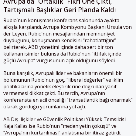
Avrupa’da “Ortaklık” Fikri Öne Çıktı,
Tartışmalı Başlıklar Geri Planda Kaldı
Rubio’nun konuşması konferans salonunda ayakta
alkışla karşılandı. Avrupa Komisyonu Başkanı Ursula von
der Leyen, Rubio’nun mesajlarından memnuniyet
duyduğunu, konuşmanın kendisini “rahatlattığını”
belirterek, ABD yönetimi içinde daha sert bir ton
kullanan isimler bulunsa da Rubio’nun “ittifak içinde
güçlü Avrupa” vurgusunun açık olduğunu söyledi.
Buna karşılık, Avrupalı lider ve bakanların önemli bir
bölümünün Rubio’nun göç, “liberal değerler” ve iklim
politikalarına yönelik eleştirilerine doğrudan yanıt
vermemesi dikkat çekti. Bu tercih, Avrupa’nın
konferansta en acil önceliği “transatlantik bağı onarmak”
olarak gördüğü yorumlarına yol açtı.
AB Dış İlişkiler ve Güvenlik Politikası Yüksek Temsilcisi
Kaja Kallas ise Rubio’nun “medeniyetin çöküşü” ve
“Avrupa’nın kurtarılması” anlatısına bir itiraz getirdi.