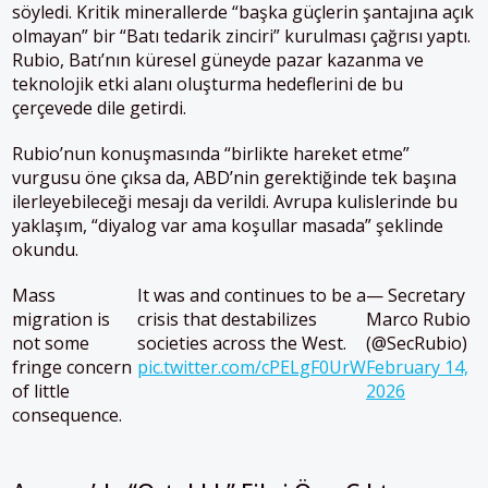
söyledi. Kritik minerallerde “başka güçlerin şantajına açık
olmayan” bir “Batı tedarik zinciri” kurulması çağrısı yaptı.
Rubio, Batı’nın küresel güneyde pazar kazanma ve
teknolojik etki alanı oluşturma hedeflerini de bu
çerçevede dile getirdi.
Rubio’nun konuşmasında “birlikte hareket etme”
vurgusu öne çıksa da, ABD’nin gerektiğinde tek başına
ilerleyebileceği mesajı da verildi. Avrupa kulislerinde bu
yaklaşım, “diyalog var ama koşullar masada” şeklinde
okundu.
Mass
It was and continues to be a
— Secretary
migration is
crisis that destabilizes
Marco Rubio
not some
societies across the West.
(@SecRubio)
fringe concern
pic.twitter.com/cPELgF0UrW
February 14,
of little
2026
consequence.