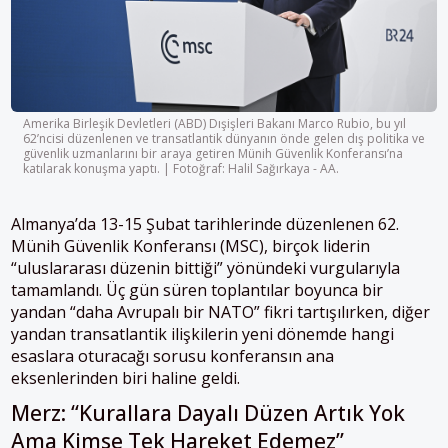
Amerika Birleşik Devletleri (ABD) Dışişleri Bakanı Marco Rubio, bu yıl
62’ncisi düzenlenen ve transatlantik dünyanın önde gelen dış politika ve
güvenlik uzmanlarını bir araya getiren Münih Güvenlik Konferansı’na
katılarak konuşma yaptı. | Fotoğraf: Halil Sağırkaya - AA.
Almanya’da 13-15 Şubat tarihlerinde düzenlenen 62.
Münih Güvenlik Konferansı (MSC), birçok liderin
“uluslararası düzenin bittiği” yönündeki vurgularıyla
tamamlandı. Üç gün süren toplantılar boyunca bir
yandan “daha Avrupalı bir NATO” fikri tartışılırken, diğer
yandan transatlantik ilişkilerin yeni dönemde hangi
esaslara oturacağı sorusu konferansın ana
eksenlerinden biri haline geldi.
Merz: “Kurallara Dayalı Düzen Artık Yok
Ama Kimse Tek Hareket Edemez”