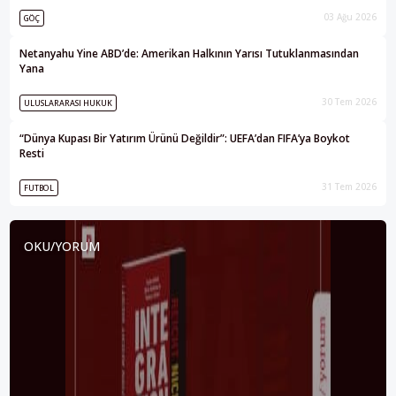
03 Ağu 2026
GÖÇ
Netanyahu Yine ABD’de: Amerikan Halkının Yarısı Tutuklanmasından
Yana
30 Tem 2026
ULUSLARARASI HUKUK
“Dünya Kupası Bir Yatırım Ürünü Değildir”: UEFA’dan FIFA’ya Boykot
Resti
31 Tem 2026
FUTBOL
OKU/YORUM