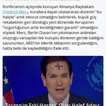
Konferansın açılışında konuşan Almanya Başbakanı
Friedrich Merz
, kurallara dayalı uluslararası düzenin “bu
haliyle” artık mevcut olmadığını belirterek, büyük güç
rekabetinin geri döndüğü yeni dönemde Avrupa’nın
“özgürlüğünün artık kendiliğinden garanti” olmadığını
söyledi. Merz, Berlin Duvarı’nın yıkılmasının ardından
oluştuğu varsayılan tek kutuplu dönemin geride kaldığını
savunurken, ABD’nin liderlik iddiasının sorgulandığını,
hatta belki de kaybedildiğini ifade etti.
Trump'ın Eski Hasımı, Olası Halef Adayı: