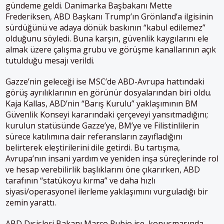
gündeme geldi. Danimarka Başbakanı Mette
Frederiksen, ABD Başkanı Trump’ın Grönland’a ilgisinin
sürdüğünü ve adaya dönük baskının “kabul edilemez”
olduğunu söyledi. Buna karşın, güvenlik kaygılarını ele
almak üzere çalışma grubu ve görüşme kanallarının açık
tutulduğu mesajı verildi.
Gazze’nin geleceği ise MSC’de ABD-Avrupa hattındaki
görüş ayrılıklarının en görünür dosyalarından biri oldu.
Kaja Kallas, ABD’nin “Barış Kurulu” yaklaşımının BM
Güvenlik Konseyi kararındaki çerçeveyi yansıtmadığını;
kurulun statüsünde Gazze’ye, BM’ye ve Filistinlilerin
sürece katılımına dair referansların zayıfladığını
belirterek eleştirilerini dile getirdi. Bu tartışma,
Avrupa’nın insani yardım ve yeniden inşa süreçlerinde rol
ve hesap verebilirlik başlıklarını öne çıkarırken, ABD
tarafının “statükoyu kırma” ve daha hızlı
siyasi/operasyonel ilerleme yaklaşımını vurguladığı bir
zemin yarattı.
ABD Dışişleri Bakanı Marco Rubio ise, konuşmasında,