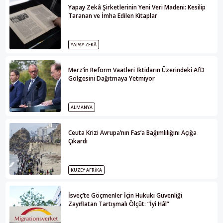
Yapay Zekâ Şirketlerinin Yeni Veri Madeni: Kesilip
Taranan ve İmha Edilen Kitaplar
YAPAY ZEKÂ
Merz’in Reform Vaatleri İktidarın Üzerindeki AfD
Gölgesini Dağıtmaya Yetmiyor
ALMANYA
Ceuta Krizi Avrupa’nın Fas’a Bağımlılığını Açığa
Çıkardı
KUZEY AFRIKA
İsveç’te Göçmenler İçin Hukuki Güvenliği
Zayıflatan Tartışmalı Ölçüt: “İyi Hâl”