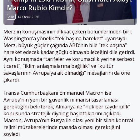
Marco Rubio Kimdir?
ABD
14 Ocak 2026
Merz’in konuşmasının dikkat çeken bölümlerinden biri,
Washington’a yönelik “tek başına hareket” uyarısıydı.
Merz, büyük güçler çağında ABD’nin bile “tek başına”
hareket edecek kadar güçlü olmayabileceğini dile getirdi.
Aynı konuşmada “tarifeler ve korumacılık yerine serbest
ticaret”, “iklim anlaşmalarına bağlılık” ve “kültür
savaşlarının Avrupa’ya ait olmadığı” mesajlarını da öne
çıkardı.
Fransa Cumhurbaşkanı Emmanuel Macron ise
Avrupa’nın yeni bir güvenlik mimarisi tasarlaması
gerektiğini belirterek, Almanya ile “nükleer caydırıcılık”
konusunda stratejik diyalog başlattıklarını açıkladı.
Macron, Avrupa’nın Rusya ile olası yeni bir silah kontrol
rejimi müzakerelerinde masada olması gerektiğini
söyledi.