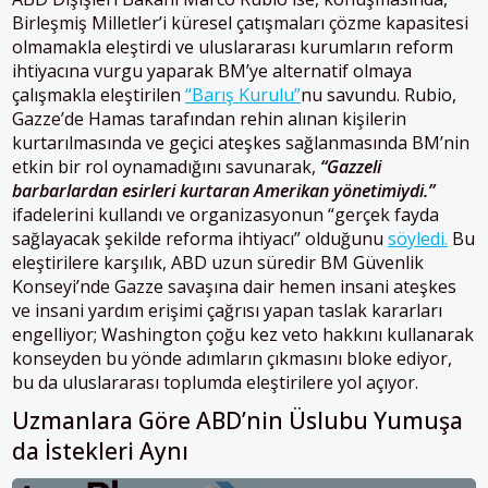
Birleşmiş Milletler’i küresel çatışmaları çözme kapasitesi
olmamakla eleştirdi ve uluslararası kurumların reform
ihtiyacına vurgu yaparak BM’ye alternatif olmaya
çalışmakla eleştirilen
“Barış Kurulu”
nu savundu. Rubio,
Gazze’de Hamas tarafından rehin alınan kişilerin
kurtarılmasında ve geçici ateşkes sağlanmasında BM’nin
etkin bir rol oynamadığını savunarak,
“Gazzeli
barbarlardan esirleri kurtaran Amerikan yönetimiydi.”
ifadelerini kullandı ve organizasyonun “gerçek fayda
sağlayacak şekilde reforma ihtiyacı” olduğunu
söyledi.
Bu
eleştirilere karşılık, ABD uzun süredir BM Güvenlik
Konseyi’nde Gazze savaşına dair hemen insani ateşkes
ve insani yardım erişimi çağrısı yapan taslak kararları
engelliyor; Washington çoğu kez veto hakkını kullanarak
konseyden bu yönde adımların çıkmasını bloke ediyor,
bu da uluslararası toplumda eleştirilere yol açıyor.
Uzmanlara Göre ABD’nin Üslubu Yumuşa
da İstekleri Aynı