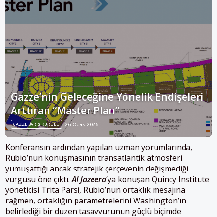
Gazze’nin Geleceğine Yönelik Endişeleri
Arttıran “Master Plan”
GAZZE BARIŞ KURULU
26 Ocak 2026
Konferansın ardından yapılan uzman yorumlarında,
Rubio’nun konuşmasının transatlantik atmosferi
yumuşattığı ancak stratejik çerçevenin değişmediği
vurgusu öne çıktı.
Al Jazeera
‘ya konuşan Quincy Institute
yöneticisi Trita Parsi, Rubio’nun ortaklık mesajına
rağmen, ortaklığın parametrelerini Washington’ın
belirlediği bir düzen tasavvurunun güçlü biçimde