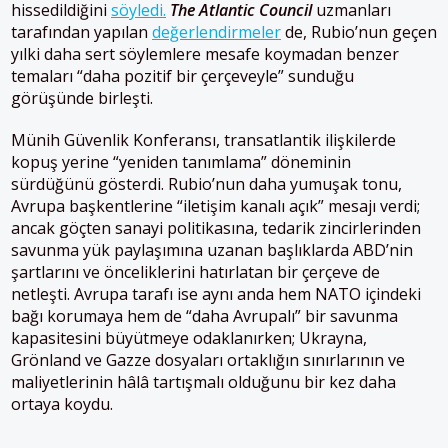
hissedildiğini
söyledi.
The Atlantic Council
uzmanları
tarafından yapılan
değerlendirmeler
de, Rubio’nun geçen
yılki daha sert söylemlere mesafe koymadan benzer
temaları “daha pozitif bir çerçeveyle” sunduğu
görüşünde birleşti.
Münih Güvenlik Konferansı, transatlantik ilişkilerde
kopuş yerine “yeniden tanımlama” döneminin
sürdüğünü gösterdi. Rubio’nun daha yumuşak tonu,
Avrupa başkentlerine “iletişim kanalı açık” mesajı verdi;
ancak göçten sanayi politikasına, tedarik zincirlerinden
savunma yük paylaşımına uzanan başlıklarda ABD’nin
şartlarını ve önceliklerini hatırlatan bir çerçeve de
netleşti. Avrupa tarafı ise aynı anda hem NATO içindeki
bağı korumaya hem de “daha Avrupalı” bir savunma
kapasitesini büyütmeye odaklanırken; Ukrayna,
Grönland ve Gazze dosyaları ortaklığın sınırlarının ve
maliyetlerinin hâlâ tartışmalı olduğunu bir kez daha
ortaya koydu.