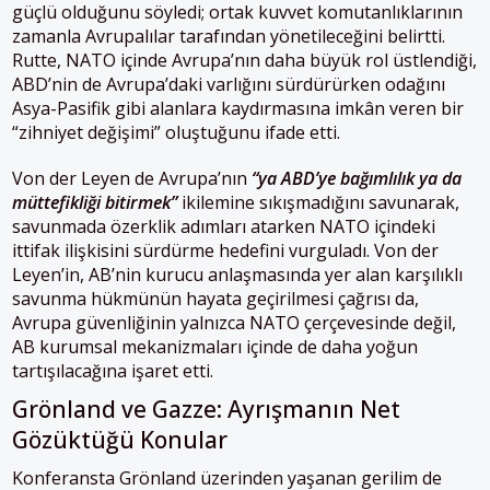
güçlü olduğunu söyledi; ortak kuvvet komutanlıklarının
zamanla Avrupalılar tarafından yönetileceğini belirtti.
Rutte, NATO içinde Avrupa’nın daha büyük rol üstlendiği,
ABD’nin de Avrupa’daki varlığını sürdürürken odağını
Asya-Pasifik gibi alanlara kaydırmasına imkân veren bir
“zihniyet değişimi” oluştuğunu ifade etti.
Von der Leyen de Avrupa’nın
“ya ABD’ye bağımlılık ya da
müttefikliği bitirmek”
ikilemine sıkışmadığını savunarak,
savunmada özerklik adımları atarken NATO içindeki
ittifak ilişkisini sürdürme hedefini vurguladı. Von der
Leyen’in, AB’nin kurucu anlaşmasında yer alan karşılıklı
savunma hükmünün hayata geçirilmesi çağrısı da,
Avrupa güvenliğinin yalnızca NATO çerçevesinde değil,
AB kurumsal mekanizmaları içinde de daha yoğun
tartışılacağına işaret etti.
Grönland ve Gazze: Ayrışmanın Net
Gözüktüğü Konular
Konferansta Grönland üzerinden yaşanan gerilim de