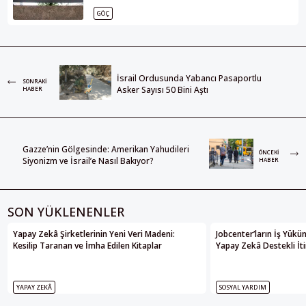
GÖÇ
İsrail Ordusunda Yabancı Pasaportlu
SONRAKI
Asker Sayısı 50 Bini Aştı
HABER
Gazze’nin Gölgesinde: Amerikan Yahudileri
ÖNCEKI
Siyonizm ve İsrail’e Nasıl Bakıyor?
HABER
SON YÜKLENENLER
Yapay Zekâ Şirketlerinin Yeni Veri Madeni:
Jobcenter’ların İş Yükü
Kesilip Taranan ve İmha Edilen Kitaplar
Yapay Zekâ Destekli İti
YAPAY ZEKÂ
SOSYAL YARDIM