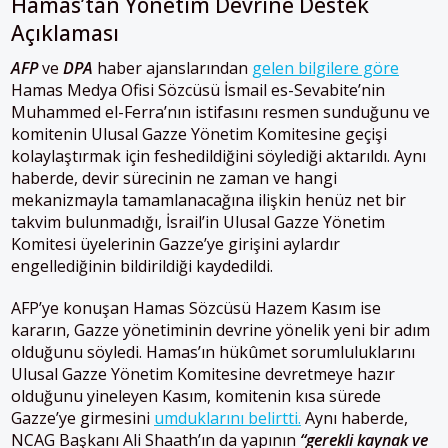
Hamas’tan Yönetim Devrine Destek
Açıklaması
AFP
ve
DPA
haber ajanslarından
gelen bilgilere göre
Hamas Medya Ofisi Sözcüsü İsmail es-Sevabite’nin
Muhammed el-Ferra’nın istifasını resmen sunduğunu ve
komitenin Ulusal Gazze Yönetim Komitesine geçişi
kolaylaştırmak için feshedildiğini söylediği aktarıldı. Aynı
haberde, devir sürecinin ne zaman ve hangi
mekanizmayla tamamlanacağına ilişkin henüz net bir
takvim bulunmadığı, İsrail’in Ulusal Gazze Yönetim
Komitesi üyelerinin Gazze’ye girişini aylardır
engellediğinin bildirildiği kaydedildi.
AFP’ye konuşan Hamas Sözcüsü Hazem Kasım ise
kararın, Gazze yönetiminin devrine yönelik yeni bir adım
olduğunu söyledi. Hamas’ın hükûmet sorumluluklarını
Ulusal Gazze Yönetim Komitesine devretmeye hazır
olduğunu yineleyen Kasım, komitenin kısa sürede
Gazze’ye girmesini
umduklarını belirtti.
Aynı haberde,
NCAG Başkanı Ali Shaath’ın da yapının
“gerekli kaynak ve