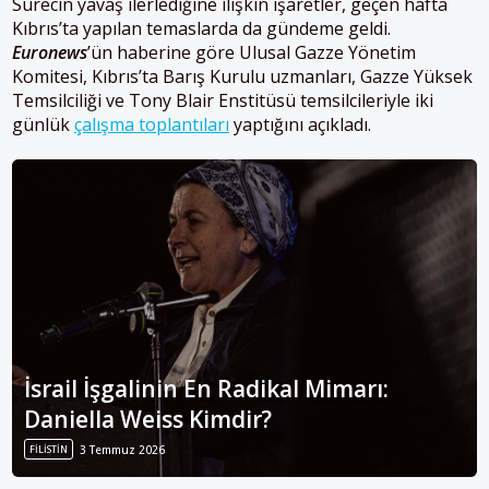
Sürecin yavaş ilerlediğine ilişkin işaretler, geçen hafta
Kıbrıs’ta yapılan temaslarda da gündeme geldi.
Euronews
’ün haberine göre Ulusal Gazze Yönetim
Komitesi, Kıbrıs’ta Barış Kurulu uzmanları, Gazze Yüksek
Temsilciliği ve Tony Blair Enstitüsü temsilcileriyle iki
günlük
çalışma toplantıları
yaptığını açıkladı.
İsrail İşgalinin En Radikal Mimarı:
Daniella Weiss Kimdir?
FILISTIN
3 Temmuz 2026