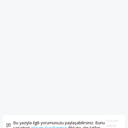
Yorum
Bu yazıyla ilgili yorumunuzu paylaşabilirsiniz. Bunu
adedi
yaparken
Yorum Kurallarımızı
dikkate alın lütfen.