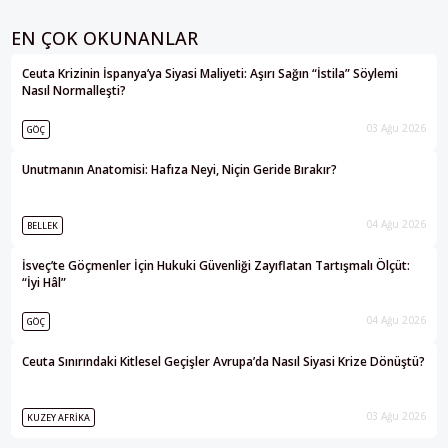
EN ÇOK OKUNANLAR
Ceuta Krizinin İspanya’ya Siyasi Maliyeti: Aşırı Sağın “İstila” Söylemi
Nasıl Normalleşti?
03 Ağu 2026
GÖÇ
Unutmanın Anatomisi: Hafıza Neyi, Niçin Geride Bırakır?
04 Ağu 2026
BELLEK
İsveç’te Göçmenler İçin Hukuki Güvenliği Zayıflatan Tartışmalı Ölçüt:
“İyi Hâl”
04 Ağu 2026
GÖÇ
Ceuta Sınırındaki Kitlesel Geçişler Avrupa’da Nasıl Siyasi Krize Dönüştü?
03 Ağu 2026
KUZEY AFRIKA