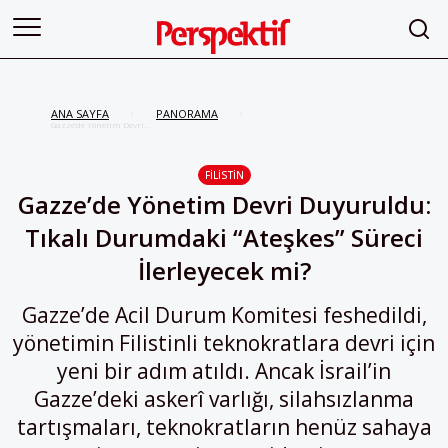
ANA SAYFA
PANORAMA
/
/
Gazze’de Yönetim Devri
Duyuruldu: Tıkalı Durumdaki
“Ateşkes” Süreci İlerleyecek mi?
FILISTIN
Gazze’de Yönetim Devri Duyuruldu:
Tıkalı Durumdaki “Ateşkes” Süreci
İlerleyecek mi?
Gazze’de Acil Durum Komitesi feshedildi,
yönetimin Filistinli teknokratlara devri için
yeni bir adım atıldı. Ancak İsrail’in
Gazze’deki askerî varlığı, silahsızlanma
tartışmaları, teknokratların henüz sahaya