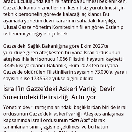
arabuluculuğunda Kahire hattında sürmesi beklenirken,
Gazze’de kamu hizmetlerinin kesintisiz yürütülmesi için
teknik personelin görevde kalacağı açıklandı. Bu
aşamada yönetim devri kararının sahadaki karşılığı,
Ulusal Gazze Yönetim Komitesinin fiilen görev üstlenip
üstlenemeyeceğiyle ölçülecek.
Gazze’deki Sağlık Bakanlığına göre Ekim 2025’te
yürürlüğe giren ateşkesten bu yana İsrail ordusunun
ateşkes ihlalleri sonucu 1.066 Filistinli hayatını kaybetti,
3.445 kişi yaralandı. Bakanlık, Ekim 2023’ten bu yana
Gazze’de öldürülen Filistinlilerin sayısının 73.090’a, yaralı
sayısının ise 173.553’e yükseldiğini bildirdi.
İsrail’in Gazze’deki Askerî Varlığı Devir
Sürecindeki Belirsizliği Artırıyor
Yönetim devri tartışmalarındaki başlıklardan biri de İsrail
ordusunun Gazze’deki askerî varlığı. Ateşkes anlaşması
kapsamında İsrail ordusunun
“Sarı Hat”
olarak
tanımlanan sınır çizgisine çekilmesi ve bu hattın