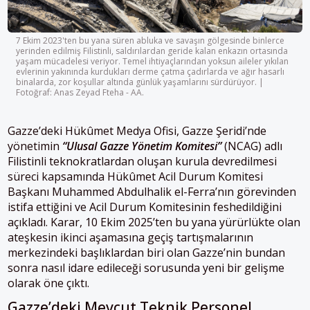
7 Ekim 2023'ten bu yana süren abluka ve savaşın gölgesinde binlerce
yerinden edilmiş Filistinli, saldırılardan geride kalan enkazın ortasında
yaşam mücadelesi veriyor. Temel ihtiyaçlarından yoksun aileler yıkılan
evlerinin yakınında kurdukları derme çatma çadırlarda ve ağır hasarlı
binalarda, zor koşullar altında günlük yaşamlarını sürdürüyor. |
Fotoğraf: Anas Zeyad Fteha - AA.
Gazze’deki Hükûmet Medya Ofisi, Gazze Şeridi’nde
yönetimin
“Ulusal Gazze Yönetim Komitesi”
(NCAG) adlı
Filistinli teknokratlardan oluşan kurula devredilmesi
süreci kapsamında Hükûmet Acil Durum Komitesi
Başkanı Muhammed Abdulhalik el-Ferra’nın görevinden
istifa ettiğini ve Acil Durum Komitesinin feshedildiğini
açıkladı. Karar, 10 Ekim 2025’ten bu yana yürürlükte olan
ateşkesin ikinci aşamasına geçiş tartışmalarının
merkezindeki başlıklardan biri olan Gazze’nin bundan
sonra nasıl idare edileceği sorusunda yeni bir gelişme
olarak öne çıktı.
Gazze’deki Mevcut Teknik Personel