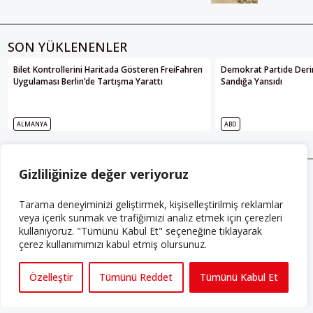
SON YÜKLENENLER
Bilet Kontrollerini Haritada Gösteren FreiFahren
Demokrat Partide Deri
Uygulaması Berlin’de Tartışma Yarattı
Sandığa Yansıdı
ALMANYA
ABD
Gizliliğinize değer veriyoruz
HABER BÜLTENİ
Tarama deneyiminizi geliştirmek, kişiselleştirilmiş reklamlar
Perspektif’in içeriklerinden haberdar
veya içerik sunmak ve trafiğimizi analiz etmek için çerezleri
kullanıyoruz. "Tümünü Kabul Et" seçeneğine tıklayarak
olmak için kayıt olun
çerez kullanımımızı kabul etmiş olursunuz.
Özelleştir
Tümünü Reddet
Tümünü Kabul Et
Gizlilik Sözleşmesini
 okudum, kabul ediyorum.