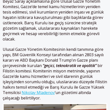
Beyaz Saray açıklamasına göre Ulusal Gazze Yönetim
Komitesi, Gazze’de temel kamu hizmetlerinin yeniden
tesis edilmesi, sivil kurumların yeniden inşası ve günlük
hayatın istikrara kavuşturulması gibi başlıklarda görev
üstlenecek. Barış Kurulu ise geçiş sürecine stratejik
gözetim sağlamak, uluslararası kaynakları harekete
geçirmek ve hesap verebilirliği temin etmekle görevli
olacak.
Ulusal Gazze Yönetim Komitesinin kendi tanımına göre
yapı, BM Güvenlik Konseyi tarafından alınan 2803 sayılı
kararı ve ABD Başkanı Donald Trump’ın Gazze planı
çerçevesinde kurulan
“geçici, teknokratik ve apolitik”
bir
Filistin komitesi. Komitenin misyon metninde, yapının
Gazze’de kamu hizmetleri ve sivil idarenin günlük
işleyişinden sorumlu olduğu, uluslararası düzeyde Filistin
halkını temsil etmediği ve Barış Kurulu ile Gazze Yüksek
Temsilcisi
Nikolay Mladenov
‘un gözetimi altında
çalışacağı belirtiliyor.