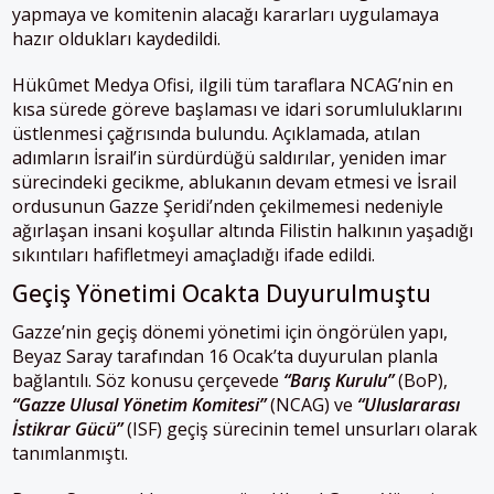
yapmaya ve komitenin alacağı kararları uygulamaya
hazır oldukları kaydedildi.
Hükûmet Medya Ofisi, ilgili tüm taraflara NCAG’nin en
kısa sürede göreve başlaması ve idari sorumluluklarını
üstlenmesi çağrısında bulundu. Açıklamada, atılan
adımların İsrail’in sürdürdüğü saldırılar, yeniden imar
sürecindeki gecikme, ablukanın devam etmesi ve İsrail
ordusunun Gazze Şeridi’nden çekilmemesi nedeniyle
ağırlaşan insani koşullar altında Filistin halkının yaşadığı
sıkıntıları hafifletmeyi amaçladığı ifade edildi.
Geçiş Yönetimi Ocakta Duyurulmuştu
Gazze’nin geçiş dönemi yönetimi için öngörülen yapı,
Beyaz Saray tarafından 16 Ocak’ta duyurulan planla
bağlantılı. Söz konusu çerçevede
“Barış Kurulu”
(BoP),
“Gazze Ulusal Yönetim Komitesi”
(NCAG) ve
“Uluslararası
İstikrar Gücü”
(ISF) geçiş sürecinin temel unsurları olarak
tanımlanmıştı.