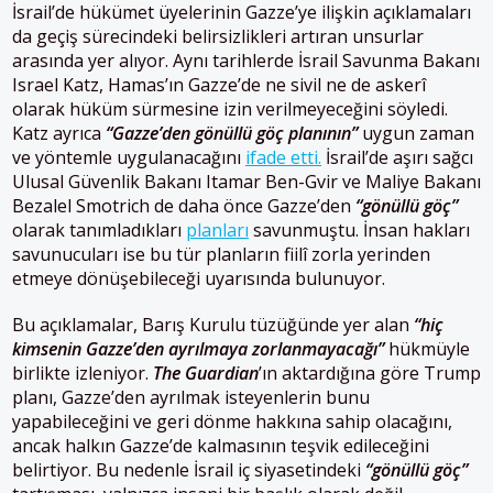
İsrail’de hükümet üyelerinin Gazze’ye ilişkin açıklamaları
da geçiş sürecindeki belirsizlikleri artıran unsurlar
arasında yer alıyor. Aynı tarihlerde İsrail Savunma Bakanı
Israel Katz, Hamas’ın Gazze’de ne sivil ne de askerî
olarak hüküm sürmesine izin verilmeyeceğini söyledi.
Katz ayrıca
“Gazze’den gönüllü göç planının”
uygun zaman
ve yöntemle uygulanacağını
ifade etti.
İsrail’de aşırı sağcı
Ulusal Güvenlik Bakanı Itamar Ben-Gvir ve Maliye Bakanı
Bezalel Smotrich de daha önce Gazze’den
“gönüllü göç”
olarak tanımladıkları
planları
savunmuştu. İnsan hakları
savunucuları ise bu tür planların fiilî zorla yerinden
etmeye dönüşebileceği uyarısında bulunuyor.
Bu açıklamalar, Barış Kurulu tüzüğünde yer alan
“hiç
kimsenin Gazze’den ayrılmaya zorlanmayacağı”
hükmüyle
birlikte izleniyor.
The Guardian
’ın aktardığına göre Trump
planı, Gazze’den ayrılmak isteyenlerin bunu
yapabileceğini ve geri dönme hakkına sahip olacağını,
ancak halkın Gazze’de kalmasının teşvik edileceğini
belirtiyor. Bu nedenle İsrail iç siyasetindeki
“gönüllü göç”