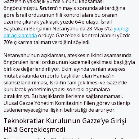
Gazze’nin yaklaşık yüzde 53’ünü kapsaması
öngörülmüştü.
Reuters
’ın mayıs sonunda aktardığına
göre İsrail ordusunun fiilî kontrol alanı bu oranın
üzerine çıkarak yaklaşık yüzde 64’e ulaştı. İsrail
Başbakanı Benjamin Netanyahu da 28 Mayıs’ta
yaptığı
bir açıklamada
orduya Gazze’deki kontrol alanını yüzde
70’e çıkarma talimatı verdiğini söyledi.
Netanyahu’nun açıklaması, ateşkesin ikinci aşamasında
öngörülen İsrail ordusunun kademeli çekilmesi başlığıyla
birlikte değerlendiriliyor. Ekim ayında varılan ateşkes
mutabakatında en zorlu başlıklar olan Hamas’ın
silahsızlandırılması, İsrail’in tam çekilmesi ve Gazze’de
kurulacak yönetimin yapısı sonraki aşamalara
bırakılmıştı. Bu başlıklarda ilerleme sağlanamaması,
Ulusal Gazze Yönetim Komitesinin fiilen görev üstlenip
üstlenemeyeceğine ilişkin belirsizliği de artırıyor.
Teknokratlar Kurulunun Gazze’ye Girişi
Hâlâ Gerçekleşmedi