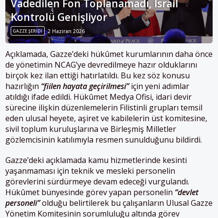
Vadedilen Fon Toplanamadı, İsrail
Kontrolü Genişliyor
GAZZE ŞERIDI
2 Haziran 2026
Açıklamada, Gazze’deki hükûmet kurumlarının daha önce
de yönetimin NCAG’ye devredilmeye hazır olduklarını
birçok kez ilan ettiği hatırlatıldı. Bu kez söz konusu
hazırlığın
“fiilen hayata geçirilmesi”
için yeni adımlar
atıldığı ifade edildi. Hükûmet Medya Ofisi, idari devir
sürecine ilişkin düzenlemelerin Filistinli grupları temsil
eden ulusal heyete, aşiret ve kabilelerin üst komitesine,
sivil toplum kuruluşlarına ve Birleşmiş Milletler
gözlemcisinin katılımıyla resmen sunulduğunu bildirdi.
Gazze’deki açıklamada kamu hizmetlerinde kesinti
yaşanmaması için teknik ve mesleki personelin
görevlerini sürdürmeye devam edeceği vurgulandı.
Hükûmet bünyesinde görev yapan personelin
“devlet
personeli”
olduğu belirtilerek bu çalışanların Ulusal Gazze
Yönetim Komitesinin sorumluluğu altında görev