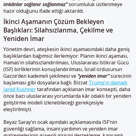
imkânlar sağlanır sağlanmaz”
sorumluluk üstlenmeye
hazır olduğunu ifade ettiği aktarıldı.
İkinci Aşamanın Çözüm Bekleyen
Başlıkları: Silahsızlanma, Çekilme ve
Yeniden İmar
Yönetim devri, ateşkesin ikinci aşamasındaki daha geniş
başlıklardan bağımsız ilerlemiyor. Planın ikinci aşaması,
Hamas’ın silahsızlandırılması, Uluslararası İstikrar Gücü
(ISF) birliklerinin konuşlandırılması, İsrail ordusunun
Gazze’den kademeli çekilmesi ve
“yeniden imar”
sürecinin
başlaması gibi dosyalara bağlı. Bizzat
Trump’ın damadı
Jared Kushner
tarafından açıklanan imar konsepti, daha
önce bazı uluslararası yorumlarda kâr odaklı bir yeniden
geliştirme modeli izlenebileceği gerekçesiyle
eleştirilmişti.
Beyaz Saray’ın ocak ayındaki açıklamasında ISF’nin
güvenliği sağlama, insani yardımın ve yeniden imar
malzemelerinin güvenli girişini destekleme, kapsamlı