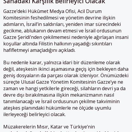
Sahadaki Karşılık Belirleyici Olacak
Gazze’deki Hükûmet Medya Ofisi, Acil Durum
Komitesinin feshedilmesi ve yönetim devrine ilişkin
adımların, İsrail’in saldırıları, yeniden imar sürecindeki
gecikme, ablukanın devam etmesi ve İsrail ordusunun
Gazze Şeridi’nden çekilmemesi nedeniyle ağırlaşan insani
koşullar altında Filistin halkının yaşadığı sıkıntıları
hafifletmeyi amaçladığını açıkladı.
Bu nedenle karar, yalnızca idari bir düzenleme olarak
değil, ateşkesin ikinci aşamasına geçiş için bekleyen daha
geniş dosyaların da parçası olarak izleniyor. Önümüzdeki
süreçte Ulusal Gazze Yönetim Komitesinin Gazze’ye ne
zaman ve hangi yetkilerle gireceği, silahların devri ya da
devre dışı bırakılmasına ilişkin mekanizmanın nasıl
tanımlanacağı ve İsrail ordusunun çekilme takviminin
ateşkes planındaki hükümlerle ne ölçüde uyumlu
ilerleyeceği belirleyici olacak.
Müzakerelerin Mısır, Katar ve Türkiye’nin