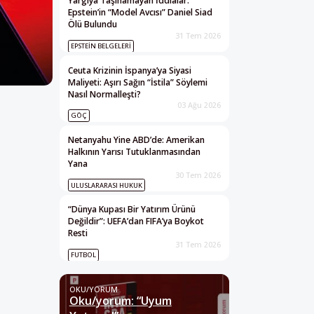
Yargıya Taşınamayan İddialar:
Epstein’in “Model Avcısı” Daniel Siad
Ölü Bulundu
31 Tem 2026
EPSTEIN BELGELERI
Ceuta Krizinin İspanya’ya Siyasi
Maliyeti: Aşırı Sağın “İstila” Söylemi
Nasıl Normalleşti?
03 Ağu 2026
GÖÇ
Netanyahu Yine ABD’de: Amerikan
Halkının Yarısı Tutuklanmasından
Yana
30 Tem 2026
ULUSLARARASI HUKUK
“Dünya Kupası Bir Yatırım Ürünü
Değildir”: UEFA’dan FIFA’ya Boykot
Resti
31 Tem 2026
FUTBOL
OKU/YORUM
Oku/yorum: “Uyum