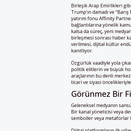
Birleşik Arap Emirlikleri gib
Trump’ın damadı ve “Barış M
yatırım fonu Affinity Partne
bağlantılarına yönelik ka
kalsa da süreç, yeni medyanı
birleşmesi sonrası haber kan
verilmesi, dijital kültür end
kanıtlıyor.
Özgürlük vaadiyle yola çıkan
politik elitlerin ve büyük h
araçlarının bu denli merkezi
ticari ve siyasi öncelikleriyl
Görünmez Bir Fi
Geleneksel medyanın sansür 
Bir kanal yöneticisi veya de
semboller veya metaforlar k
Dijital platformların ilk yı