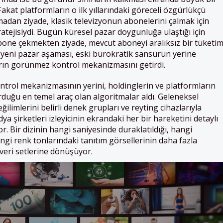
 Fakat platformların o ilk yıllarındaki göreceli özgürlükçü
madan ziyade, klasik televizyonun abonelerini çalmak için
atejisiydi. Bugün küresel pazar doygunluğa ulaştığı için
bone çekmekten ziyade, mevcut aboneyi aralıksız bir tüketi
eni pazar aşaması, eski bürokratik sansürün yerine
arın görünmez kontrol mekanizmasını getirdi.
ntrol mekanizmasının yerini, holdinglerin ve platformların
rduğu en temel araç olan algoritmalar aldı. Geleneksel
 eğilimlerini belirli denek grupları ve reyting cihazlarıyla
ya şirketleri izleyicinin ekrandaki her bir hareketini detaylı
yor. Bir dizinin hangi saniyesinde duraklatıldığı, hangi
ngi renk tonlarındaki tanıtım görsellerinin daha fazla
r veri setlerine dönüşüyor.