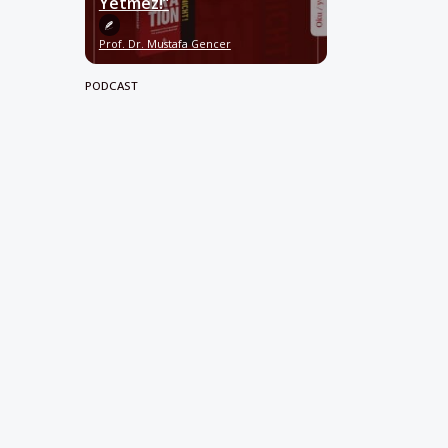
Yetmez!”
Prof. Dr. Mustafa Gencer
PODCAST