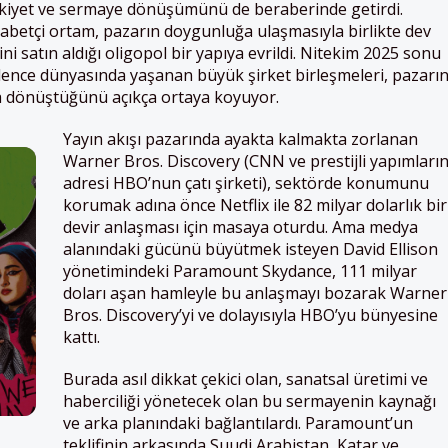
ülkiyet ve sermaye dönüşümünü de beraberinde getirdi.
ekabetçi ortam, pazarın doygunluğa ulaşmasıyla birlikte dev
ni satın aldığı oligopol bir yapıya evrildi. Nitekim 2025 sonu
lence dünyasında yaşanan büyük şirket birleşmeleri, pazarı
a dönüştüğünü açıkça ortaya koyuyor.
Yayın akışı pazarında ayakta kalmakta zorlanan
Warner Bros. Discovery (CNN ve prestijli yapımları
adresi HBO’nun çatı şirketi), sektörde konumunu
korumak adına önce Netflix ile 82 milyar dolarlık bir
devir anlaşması için masaya oturdu. Ama medya
alanındaki gücünü büyütmek isteyen David Ellison
yönetimindeki Paramount Skydance, 111 milyar
doları aşan hamleyle bu anlaşmayı bozarak Warner
Bros. Discovery’yi ve dolayısıyla HBO’yu bünyesine
kattı.
Burada asıl dikkat çekici olan, sanatsal üretimi ve
haberciliği yönetecek olan bu sermayenin kaynağı
ve arka planındaki bağlantılardı. Paramount’un
teklifinin arkasında Suudi Arabistan, Katar ve