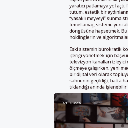
yaratıcı patlamaya yol açtı.
tutum, estetik bir aydınlan
“yasaklı meyveyi” sunma str
temel amaç, sisteme yeni a
döngüsüne hapsetmek. Bu y
holdinglerin ve algoritmal
Eski sistemin bürokratik ko
içeriği yönetmek için başvu
televizyon kanalları izleyici
ölçmeye çalışırken, yeni med
bir dijital veri olarak toplu
sahnenin geçildiği, hatta ha
tıklandığı anında işlenebili
ÖZEL DOSYA