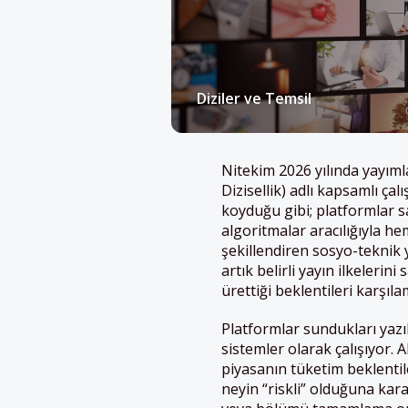
Diziler ve Temsil
Nitekim 2026 yılında yayıml
Dizisellik) adlı kapsamlı ç
koyduğu gibi; platformlar sa
algoritmalar aracılığıyla hem
şekillendiren sosyo-teknik y
artık belirli yayın ilkeleri
ürettiği beklentileri karşıl
Platformlar sundukları yazıl
sistemler olarak çalışıyor. 
piyasanın tüketim beklentil
neyin “riskli” olduğuna kara