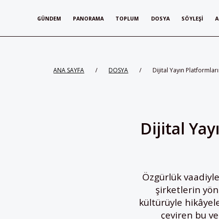
GÜNDEM
PANORAMA
TOPLUM
DOSYA
SÖYLEŞI
A
ANA SAYFA
/
DOSYA
/
Dijital Yayın Platformlar
Dijital Ya
Özgürlük vaadiyle
şirketlerin yö
kültürüyle hikâyele
çeviren bu ve