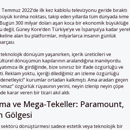
 Temmuz 2022’de ilk kez kablolu televizyonu geride bıraktı
u büyük kırılma noktası, takip eden yıllarda tüm dünyada ivme
i. Bugün 300 milyar doları aşan koca bir ekonomik büyüklüğe
u değil, Güney Kore’den Türkiye’ye ve İspanya’ya kadar yerel
tekeline alan bu platformlar, milyarlarca insanın günlük
arçası.
eknolojik dönüşüm yaşanırken, içerik üreticileri ve
ir kültürel dönüşümün kapılarının aralandığına inanılıyordu.
yatımıza ilk girdiğinde, bize sınırsız bir ifade özgürlüğü ve
ti. Reklam yoktu, içeriği dilediğimiz an izleme özgürlüğü
“denetleyici” kurumlar ortadan kalkmıştı. Ama aradan geçen
tanımaz” özgürlük rüyasının yerini, neyin izlenip neyin çöpe
de karar veren bir ticari akıl aldı.
ma ve Mega-Tekeller: Paramount,
n Gölgesi
ın sektörü dönüştürmesi sadece estetik veya teknolojik bir