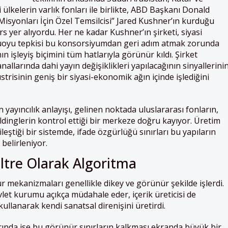
i ülkelerin varlık fonları ile birlikte, ABD Başkanı Donald
isyonları İçin Özel Temsilcisi” Jared Kushner’ın kurduğu
rs yer alıyordu. Her ne kadar Kushner’ın şirketi, siyasi
muoyu tepkisi bu konsorsiyumdan geri adım atmak zorunda
n işleyiş biçimini tüm hatlarıyla görünür kıldı. Şirket
allarında dahi yayın değişiklikleri yapılacağının sinyallerini
üstrisinin geniş bir siyasi-ekonomik ağın içinde işlediğini
 yayıncılık anlayışı, gelinen noktada uluslararası fonların,
oldinglerin kontrol ettiği bir merkeze doğru kayıyor. Üretim
leştiği bir sistemde, ifade özgürlüğü sınırları bu yapıların
e belirleniyor.
ltre Olarak Algoritma
mekanizmaları genellikle dikey ve görünür şekilde işlerdi.
vlet kurumu açıkça müdahale eder, içerik üreticisi de
ullanarak kendi sanatsal direnişini üretirdi.
llarında ise bu görünür sınırların kalkması ekranda büyük bir