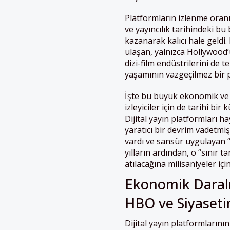
Platformların izlenme oranı
ve yayıncılık tarihindeki b
kazanarak kalıcı hale geld
ulaşan, yalnızca Hollywood’
dizi-film endüstrilerini de 
yaşamının vazgeçilmez bir p
İşte bu büyük ekonomik ve t
izleyiciler için de tarihî b
Dijital yayın platformları ha
yaratıcı bir devrim vadetmiş
vardı ve sansür uygulayan 
yılların ardından, o “sınır 
atılacağına milisaniyeler için
Ekonomik Daral
HBO ve Siyaseti
Dijital yayın platformların