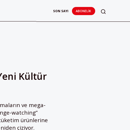
SON SAYI
ABONELIK
Yeni Kültür
itmaların ve mega-
Binge-watching”
ı tüketim ürünlerine
niden çiziyor.