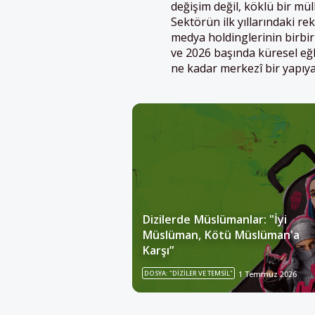
değişim değil, köklü bir m
Sektörün ilk yıllarındaki r
medya holdinglerinin birbiri
ve 2026 başında küresel eğ
ne kadar merkezî bir yapıy
Dizilerde Müslümanlar: "İyi
Müslüman, Kötü Müslüman'a
Karşı”
DOSYA: "DIZILER VE TEMSIL"
1 Temmuz 2026