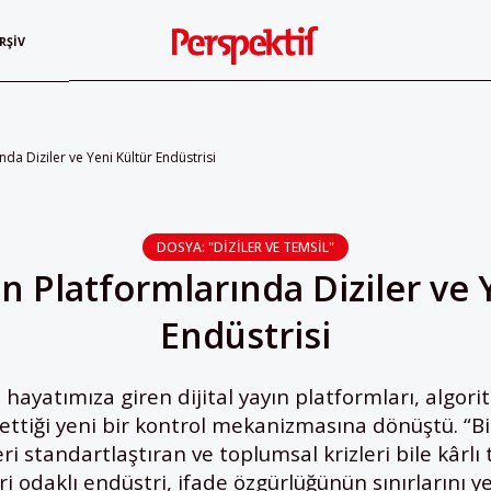
RŞIV
ında Diziler ve Yeni Kültür Endüstrisi
DOSYA: "DIZILER VE TEMSIL"
yın Platformlarında Diziler ve 
Endüstrisi
 hayatımıza giren dijital yayın platformları, algor
nettiği yeni bir kontrol mekanizmasına dönüştü. “
ri standartlaştıran ve toplumsal krizleri bile kârl
ri odaklı endüstri, ifade özgürlüğünün sınırlarını ye