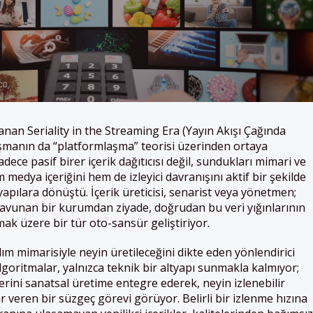
anan Seriality in the Streaming Era (Yayın Akışı Çağında
alışmanın da “platformlaşma” teorisi üzerinden ortaya
dece pasif birer içerik dağıtıcısı değil, sundukları mimari ve
 medya içeriğini hem de izleyici davranışını aktif bir şekilde
apılara dönüştü. İçerik üreticisi, senarist veya yönetmen;
ni savunan bir kurumdan ziyade, doğrudan bu veri yığınlarının
amak üzere bir tür oto-sansür geliştiriyor.
ım mimarisiyle neyin üretileceğini dikte eden yönlendirici
Algoritmalar, yalnızca teknik bir altyapı sunmakla kalmıyor;
erini sanatsal üretime entegre ederek, neyin izlenebilir
r veren bir süzgeç görevi görüyor. Belirli bir izlenme hızına