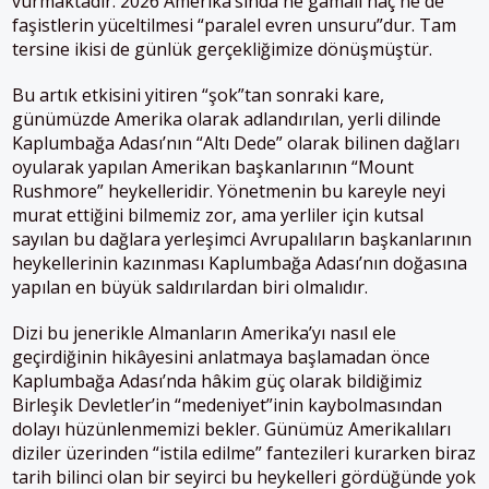
vurmaktadır. 2026 Amerika’sında ne gamalı haç ne de
faşistlerin yüceltilmesi “paralel evren unsuru”dur. Tam
tersine ikisi de günlük gerçekliğimize dönüşmüştür.
Bu artık etkisini yitiren “şok”tan sonraki kare,
günümüzde Amerika olarak adlandırılan, yerli dilinde
Kaplumbağa Adası’nın “Altı Dede” olarak bilinen dağları
oyularak yapılan Amerikan başkanlarının “Mount
Rushmore” heykelleridir. Yönetmenin bu kareyle neyi
murat ettiğini bilmemiz zor, ama yerliler için kutsal
sayılan bu dağlara yerleşimci Avrupalıların başkanlarının
heykellerinin kazınması Kaplumbağa Adası’nın doğasına
yapılan en büyük saldırılardan biri olmalıdır.
Dizi bu jenerikle Almanların Amerika’yı nasıl ele
geçirdiğinin hikâyesini anlatmaya başlamadan önce
Kaplumbağa Adası’nda hâkim güç olarak bildiğimiz
Birleşik Devletler’in “medeniyet”inin kaybolmasından
dolayı hüzünlenmemizi bekler. Günümüz Amerikalıları
diziler üzerinden “istila edilme” fantezileri kurarken biraz
tarih bilinci olan bir seyirci bu heykelleri gördüğünde yok