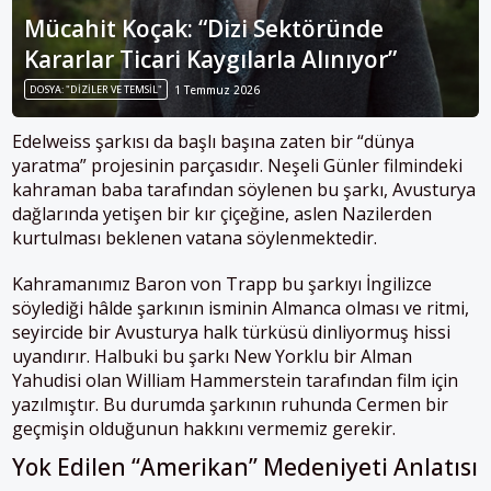
Mücahit Koçak: “Dizi Sektöründe
Kararlar Ticari Kaygılarla Alınıyor”
DOSYA: "DIZILER VE TEMSIL"
1 Temmuz 2026
Edelweiss şarkısı da başlı başına zaten bir “dünya
yaratma” projesinin parçasıdır. Neşeli Günler filmindeki
kahraman baba tarafından söylenen bu şarkı, Avusturya
dağlarında yetişen bir kır çiçeğine, aslen Nazilerden
kurtulması beklenen vatana söylenmektedir.
Kahramanımız Baron von Trapp bu şarkıyı İngilizce
söylediği hâlde şarkının isminin Almanca olması ve ritmi,
seyircide bir Avusturya halk türküsü dinliyormuş hissi
uyandırır. Halbuki bu şarkı New Yorklu bir Alman
Yahudisi olan William Hammerstein tarafından film için
yazılmıştır. Bu durumda şarkının ruhunda Cermen bir
geçmişin olduğunun hakkını vermemiz gerekir.
Yok Edilen “Amerikan” Medeniyeti Anlatısı