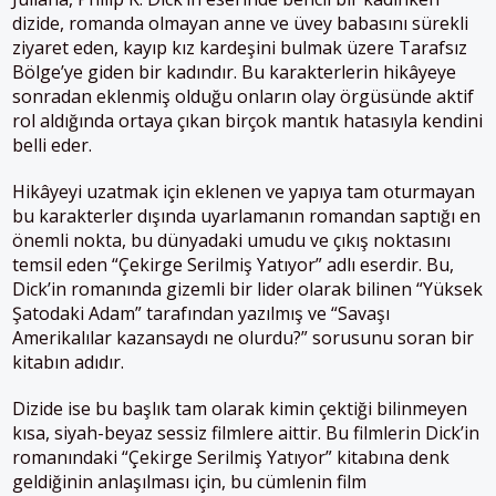
dizide, romanda olmayan anne ve üvey babasını sürekli
ziyaret eden, kayıp kız kardeşini bulmak üzere Tarafsız
Bölge’ye giden bir kadındır. Bu karakterlerin hikâyeye
sonradan eklenmiş olduğu onların olay örgüsünde aktif
rol aldığında ortaya çıkan birçok mantık hatasıyla kendini
belli eder.
Hikâyeyi uzatmak için eklenen ve yapıya tam oturmayan
bu karakterler dışında uyarlamanın romandan saptığı en
önemli nokta, bu dünyadaki umudu ve çıkış noktasını
temsil eden “Çekirge Serilmiş Yatıyor” adlı eserdir. Bu,
Dick’in romanında gizemli bir lider olarak bilinen “Yüksek
Şatodaki Adam” tarafından yazılmış ve “Savaşı
Amerikalılar kazansaydı ne olurdu?” sorusunu soran bir
kitabın adıdır.
Dizide ise bu başlık tam olarak kimin çektiği bilinmeyen
kısa, siyah-beyaz sessiz filmlere aittir. Bu filmlerin Dick’in
romanındaki “Çekirge Serilmiş Yatıyor” kitabına denk
geldiğinin anlaşılması için, bu cümlenin film