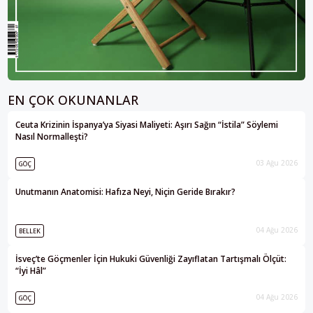
EN ÇOK OKUNANLAR
Ceuta Krizinin İspanya’ya Siyasi Maliyeti: Aşırı Sağın “İstila” Söylemi
Nasıl Normalleşti?
03 Ağu 2026
GÖÇ
Unutmanın Anatomisi: Hafıza Neyi, Niçin Geride Bırakır?
04 Ağu 2026
BELLEK
İsveç’te Göçmenler İçin Hukuki Güvenliği Zayıflatan Tartışmalı Ölçüt:
“İyi Hâl”
04 Ağu 2026
GÖÇ