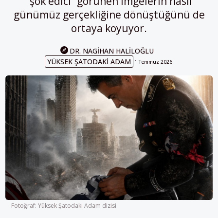
“şok edici” görünen imgelerin nasıl
günümüz gerçekliğine dönüştüğünü de
ortaya koyuyor.
DR. NAGIHAN HALILOĞLU
YÜKSEK ŞATODAKI ADAM
1 Temmuz 2026
Fotoğraf: Yüksek Şatodaki Adam dizisi