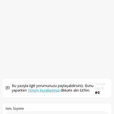
Yorum
Bu yazıyla ilgili yorumunuzu paylaşabilirsiniz. Bunu
adedi
yaparken
Yorum Kurallarımızı
dikkate alın lütfen.
#0
İsim, Soyisim