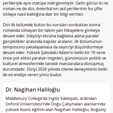
yerlileriyle aynı statüye indirgenmiştir. Gelin görün ki ne
roman ne de dizi, Amerika’nın asıl yerlilerinin bu çifte
istilaya nasıl baktığına dair bir bilgi vermez.
Dizi ilk bölümde bütün bu soruları sorduktan sonra
romanda olmayan bir takım yan hikayelere girmeye
devam eder. İzleyiciyi ekrana bağlama adına paralel
gerçeklikler arasında kapılar aralanır, ilk bölümünün
temposunu yakalayamasa da seyirciyi düşündürmeye
devam eder. Yüksek Şatodaki Adam’ın belki bir 10 sene
önce şok etkisi yaratan imgeleri, günümüzün politik ve
kültürel atmosferinde tanıdık manzaralara dönüşmüş
durumdadır. Diziyi 2026 yılında izleme deneyiminin belki
de en endişe veren yönü budur.
Dr. Nagihan Haliloğlu
Middlebury College’da İngiliz Edebiyatı, ardından
Oxford Üniversitesi’nde Doğu Çalışmaları alanlarında
yüksek lisans eğitimi alan Nagihan Haliloğlu, Boğaziçi