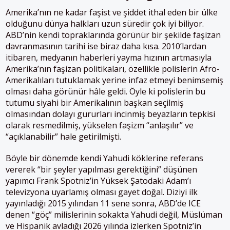
Amerika’nın ne kadar faşist ve şiddet ithal eden bir ülke
olduğunu dünya halkları uzun süredir çok iyi biliyor.
ABD’nin kendi topraklarında görünür bir şekilde faşizan
davranmasının tarihi ise biraz daha kısa. 2010’lardan
itibaren, medyanın haberleri yayma hızının artmasıyla
Amerika’nın faşizan politikaları, özellikle polislerin Afro-
Amerikalıları tutuklamak yerine infaz etmeyi benimsemiş
olması daha görünür hâle geldi. Öyle ki polislerin bu
tutumu siyahi bir Amerikalının başkan seçilmiş
olmasından dolayı gururları incinmiş beyazların tepkisi
olarak resmedilmiş, yükselen faşizm “anlaşılır” ve
“açıklanabilir” hale getirilmişti.
Böyle bir dönemde kendi Yahudi köklerine referans
vererek “bir şeyler yapılması gerektiğini” düşünen
yapımcı Frank Spotniz’in Yüksek Şatodaki Adam’ı
televizyona uyarlamış olması gayet doğal. Diziyi ilk
yayınladığı 2015 yılından 11 sene sonra, ABD’de ICE
denen “göç” milislerinin sokakta Yahudi değil, Müslüman
ve Hispanik avladığı 2026 yılında izlerken Spotniz’in