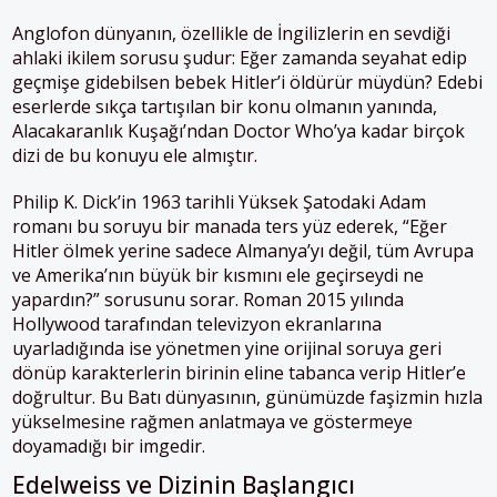
Anglofon dünyanın, özellikle de İngilizlerin en sevdiği
ahlaki ikilem sorusu şudur: Eğer zamanda seyahat edip
geçmişe gidebilsen bebek Hitler’i öldürür müydün? Edebi
eserlerde sıkça tartışılan bir konu olmanın yanında,
Alacakaranlık Kuşağı’ndan Doctor Who’ya kadar birçok
dizi de bu konuyu ele almıştır.
Philip K. Dick’in 1963 tarihli Yüksek Şatodaki Adam
romanı bu soruyu bir manada ters yüz ederek, “Eğer
Hitler ölmek yerine sadece Almanya’yı değil, tüm Avrupa
ve Amerika’nın büyük bir kısmını ele geçirseydi ne
yapardın?” sorusunu sorar. Roman 2015 yılında
Hollywood tarafından televizyon ekranlarına
uyarladığında ise yönetmen yine orijinal soruya geri
dönüp karakterlerin birinin eline tabanca verip Hitler’e
doğrultur. Bu Batı dünyasının, günümüzde faşizmin hızla
yükselmesine rağmen anlatmaya ve göstermeye
doyamadığı bir imgedir.
Edelweiss ve Dizinin Başlangıcı