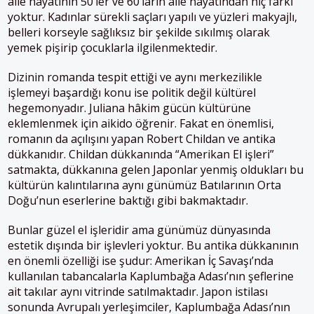
aile hayatının 50’ler ve 60’ların aile hayatından hiç farkı
yoktur. Kadınlar sürekli saçları yapılı ve yüzleri makyajlı,
belleri korseyle sağlıksız bir şekilde sıkılmış olarak
yemek pişirip çocuklarla ilgilenmektedir.
Dizinin romanda tespit ettiği ve aynı merkezilikle
işlemeyi başardığı konu ise politik değil kültürel
hegemonyadır. Juliana hâkim gücün kültürüne
eklemlenmek için aikido öğrenir. Fakat en önemlisi,
romanın da açılışını yapan Robert Childan ve antika
dükkanıdır. Childan dükkanında “Amerikan El işleri”
satmakta, dükkanına gelen Japonlar yenmiş oldukları bu
kültürün kalıntılarına aynı günümüz Batılarının Orta
Doğu’nun eserlerine baktığı gibi bakmaktadır.
Bunlar güzel el işleridir ama günümüz dünyasında
estetik dışında bir işlevleri yoktur. Bu antika dükkanının
en önemli özelliği ise şudur: Amerikan İç Savaşı’nda
kullanılan tabancalarla Kaplumbağa Adası’nın şeflerine
ait takılar aynı vitrinde satılmaktadır. Japon istilası
sonunda Avrupalı yerleşimciler, Kaplumbağa Adası’nın