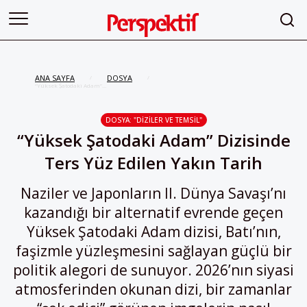
ANA SAYFA
DOSYA
/
/
“Yüksek Şatodaki Adam”
Dizisinde Ters Yüz Edilen Yakın
Tarih
DOSYA: "DIZILER VE TEMSIL"
“Yüksek Şatodaki Adam” Dizisinde
Ters Yüz Edilen Yakın Tarih
Naziler ve Japonların II. Dünya Savaşı’nı
kazandığı bir alternatif evrende geçen
Yüksek Şatodaki Adam dizisi, Batı’nın,
faşizmle yüzleşmesini sağlayan güçlü bir
politik alegori de sunuyor. 2026’nın siyasi
atmosferinden okunan dizi, bir zamanlar