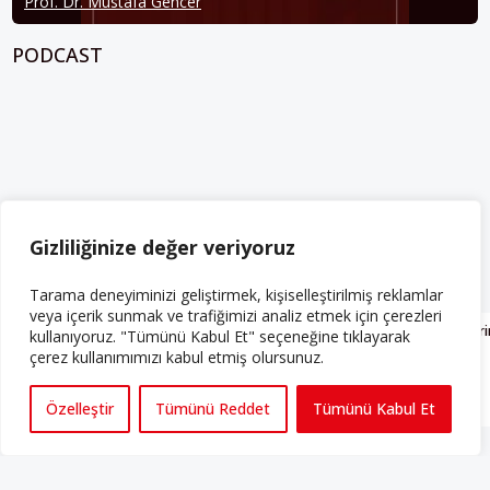
Prof. Dr. Mustafa Gencer
PODCAST
Gizliliğinize değer veriyoruz
SON YÜKLENENLER
Tarama deneyiminizi geliştirmek, kişiselleştirilmiş reklamlar
veya içerik sunmak ve trafiğimizi analiz etmek için çerezleri
Bilet Kontrollerini Haritada Gösteren FreiFahren
Demokrat Partide Deri
kullanıyoruz. "Tümünü Kabul Et" seçeneğine tıklayarak
Uygulaması Berlin’de Tartışma Yarattı
Sandığa Yansıdı
çerez kullanımımızı kabul etmiş olursunuz.
Özelleştir
Tümünü Reddet
Tümünü Kabul Et
ALMANYA
ABD