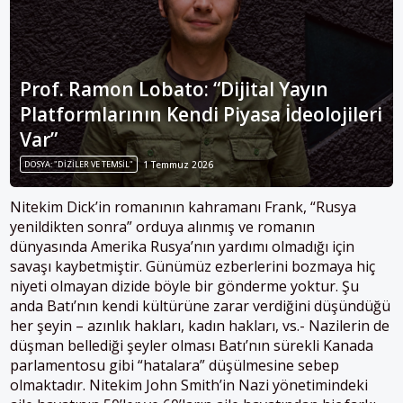
Prof. Ramon Lobato: “Dijital Yayın
Platformlarının Kendi Piyasa İdeolojileri
Var”
DOSYA: "DIZILER VE TEMSIL"
1 Temmuz 2026
Nitekim Dick’in romanının kahramanı Frank, “Rusya
yenildikten sonra” orduya alınmış ve romanın
dünyasında Amerika Rusya’nın yardımı olmadığı için
savaşı kaybetmiştir. Günümüz ezberlerini bozmaya hiç
niyeti olmayan dizide böyle bir gönderme yoktur. Şu
anda Batı’nın kendi kültürüne zarar verdiğini düşündüğü
her şeyin – azınlık hakları, kadın hakları, vs.- Nazilerin de
düşman bellediği şeyler olması Batı’nın sürekli Kanada
parlamentosu gibi “hatalara” düşülmesine sebep
olmaktadır. Nitekim John Smith’in Nazi yönetimindeki