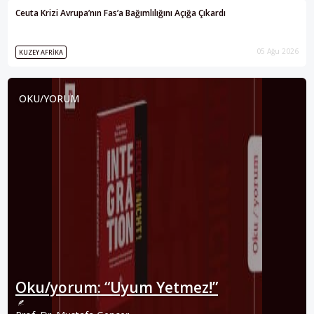
Ceuta Krizi Avrupa’nın Fas’a Bağımlılığını Açığa Çıkardı
05 Ağu 2026
KUZEY AFRIKA
OKU/YORUM
Oku/yorum: “Uyum Yetmez!”