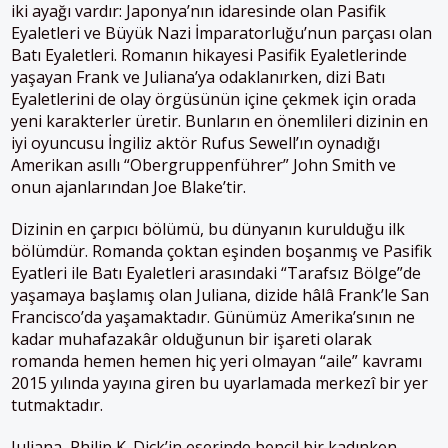
iki ayağı vardır: Japonya’nın idaresinde olan Pasifik
Eyaletleri ve Büyük Nazi İmparatorluğu’nun parçası olan
Batı Eyaletleri. Romanın hikayesi Pasifik Eyaletlerinde
yaşayan Frank ve Juliana’ya odaklanırken, dizi Batı
Eyaletlerini de olay örgüsünün içine çekmek için orada
yeni karakterler üretir. Bunların en önemlileri dizinin en
iyi oyuncusu İngiliz aktör Rufus Sewell’ın oynadığı
Amerikan asıllı “Obergruppenführer” John Smith ve
onun ajanlarından Joe Blake’tir.
Dizinin en çarpıcı bölümü, bu dünyanın kurulduğu ilk
bölümdür. Romanda çoktan eşinden boşanmış ve Pasifik
Eyatleri ile Batı Eyaletleri arasındaki “Tarafsız Bölge”de
yaşamaya başlamış olan Juliana, dizide hâlâ Frank’le San
Francisco’da yaşamaktadır. Günümüz Amerika’sının ne
kadar muhafazakâr olduğunun bir işareti olarak
romanda hemen hemen hiç yeri olmayan “aile” kavramı
2015 yılında yayına giren bu uyarlamada merkezî bir yer
tutmaktadır.
Juliana, Philip K. Dick’in eserinde bencil bir kadınken