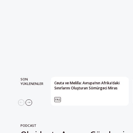
SON
Ceuta ve Melilla: Avrupa’nın Afrika’daki
YÜKLENENLER
Sınırlarını Oluşturan Sömürgeci Miras
FAS
PODCAST
Oksident : Avrupa Gündemin
Alternatif Bakış