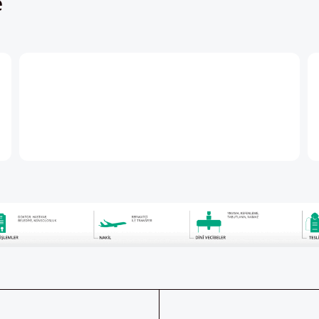
ABONE OLUN
aberdar
Her ay Pers