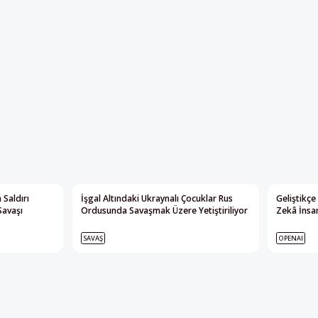
 Saldırı
İşgal Altındaki Ukraynalı Çocuklar Rus
Geliştikçe
Savaşı
Ordusunda Savaşmak Üzere Yetiştiriliyor
Zekâ İnsan
SAVAŞ
OPENAI
Yayının tamamı