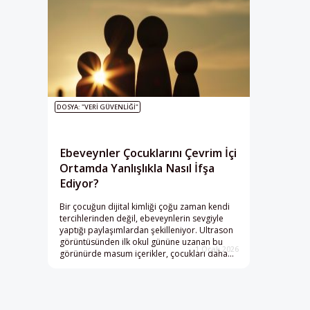
DOSYA: "VERI GÜVENLIĞI"
Ebeveynler Çocuklarını Çevrim İçi
Ortamda Yanlışlıkla Nasıl İfşa
Ediyor?
Bir çocuğun dijital kimliği çoğu zaman kendi
tercihlerinden değil, ebeveynlerin sevgiyle
yaptığı paylaşımlardan şekilleniyor. Ultrason
görüntüsünden ilk okul gününe uzanan bu
1 Ocak 2026
görünürde masum içerikler, çocukları daha
konuşmaya başlamadan veri ekonomisinin
parçası hâline getiriyor; çocuklar, gözetim
araçlarıyla örülmüş bir “dijital miras”la hayata
başlıyor.