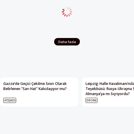
Daha fazla
Gazze’de Geçici Çekilme Sınırı Olarak
Leipzig-Halle Havalimanı’nda
Belirlenen “Sarı Hat” Kalıcılaşıyor mu?
Teşebbüsü: Rusya-Ukrayna 
Almanya’ya mı Sıçrıyordu?
ATEŞKES
DRONE
e