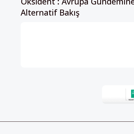
HABER BÜLTENİ
Perspektif’in içeriklerinden h