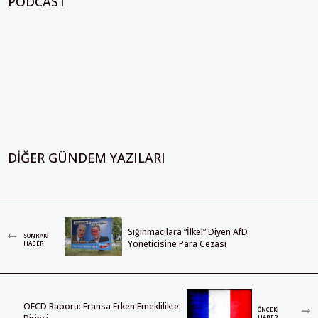
PODCAST
DIĞER GÜNDEM YAZILARI
Sığınmacılara “İlkel” Diyen AfD
SONRAKI
Yöneticisine Para Cezası
HABER
OECD Raporu: Fransa Erken Emeklilikte
ÖNCEKI
HABER