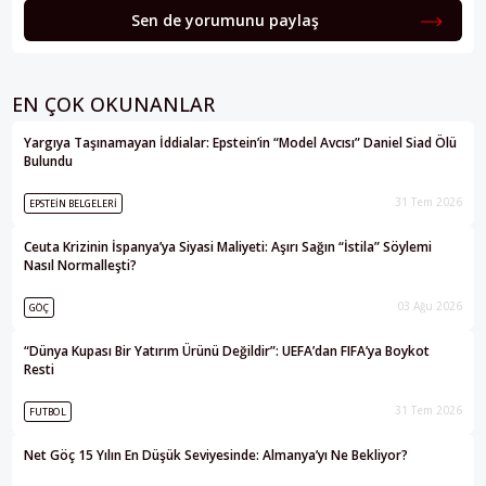
Sen de yorumunu paylaş
EN ÇOK OKUNANLAR
Yargıya Taşınamayan İddialar: Epstein’in “Model Avcısı” Daniel Siad Ölü
Bulundu
31 Tem 2026
EPSTEIN BELGELERI
Ceuta Krizinin İspanya’ya Siyasi Maliyeti: Aşırı Sağın “İstila” Söylemi
Nasıl Normalleşti?
03 Ağu 2026
GÖÇ
“Dünya Kupası Bir Yatırım Ürünü Değildir”: UEFA’dan FIFA’ya Boykot
Resti
31 Tem 2026
FUTBOL
Net Göç 15 Yılın En Düşük Seviyesinde: Almanya’yı Ne Bekliyor?