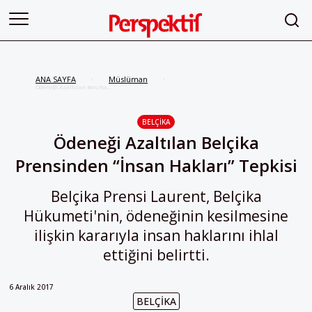
ANA SAYFA
Müslüman
/
/
Ödeneği Azaltılan Belçika
Prensinden “İnsan Hakları”
Tepkisi
BELÇIKA
Ödeneği Azaltılan Belçika
Prensinden “İnsan Hakları” Tepkisi
Belçika Prensi Laurent, Belçika
Hükumeti'nin, ödeneğinin kesilmesine
ilişkin kararıyla insan haklarını ihlal
ettiğini belirtti.
6 Aralık 2017
BELÇIKA