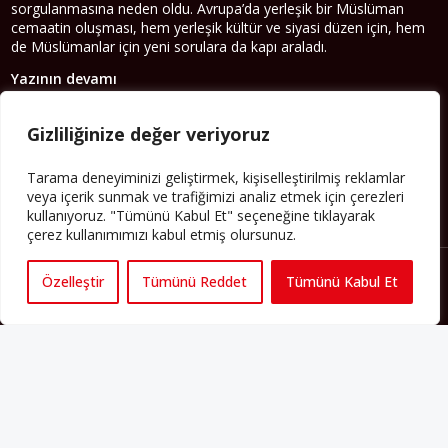
sorgulanmasına neden oldu. Avrupa’da yerleşik bir Müslüman
cemaatin oluşması, hem yerleşik kültür ve siyasi düzen için, hem
de Müslümanlar için yeni sorulara da kapı araladı.
Yazının devamı
Gizliliğinize değer veriyoruz
PERSPEKTIF’I SOSYAL MEDYADA TAKIP EDEBILIRSINIZ
Tarama deneyiminizi geliştirmek, kişiselleştirilmiş reklamlar
veya içerik sunmak ve trafiğimizi analiz etmek için çerezleri
kullanıyoruz. "Tümünü Kabul Et" seçeneğine tıklayarak
çerez kullanımımızı kabul etmiş olursunuz.
Özelleştir
Tümünü Reddet
Tümünü Kabul Et
Künye
Yorum Kuralları