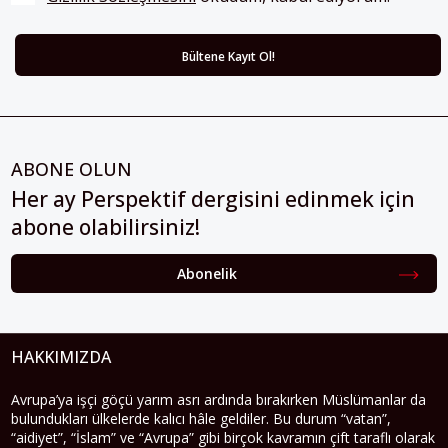
ABONE OLUN
Her ay Perspektif dergisini edinmek için
abone olabilirsiniz!
Abonelik
HAKKIMIZDA
Avrupa’ya işçi göçü yarım asrı ardında bırakırken Müslümanlar da
bulundukları ülkelerde kalıcı hâle geldiler. Bu durum “vatan”,
“aidiyet”, “İslam” ve “Avrupa” gibi birçok kavramın çift taraflı olarak