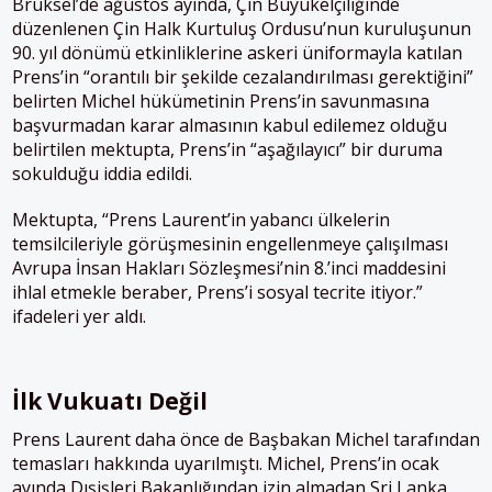
Brüksel’de ağustos ayında, Çin Büyükelçiliğinde
düzenlenen Çin Halk Kurtuluş Ordusu’nun kuruluşunun
90. yıl dönümü etkinliklerine askeri üniformayla katılan
Prens’in “orantılı bir şekilde cezalandırılması gerektiğini”
belirten Michel hükümetinin Prens’in savunmasına
başvurmadan karar almasının kabul edilemez olduğu
belirtilen mektupta, Prens’in “aşağılayıcı” bir duruma
sokulduğu iddia edildi.
Mektupta, “Prens Laurent’in yabancı ülkelerin
temsilcileriyle görüşmesinin engellenmeye çalışılması
Avrupa İnsan Hakları Sözleşmesi’nin 8.’inci maddesini
ihlal etmekle beraber, Prens’i sosyal tecrite itiyor.”
ifadeleri yer aldı.
İlk Vukuatı Değil
Prens Laurent daha önce de Başbakan Michel tarafından
temasları hakkında uyarılmıştı. Michel, Prens’in ocak
ayında Dışişleri Bakanlığından izin almadan Sri Lanka