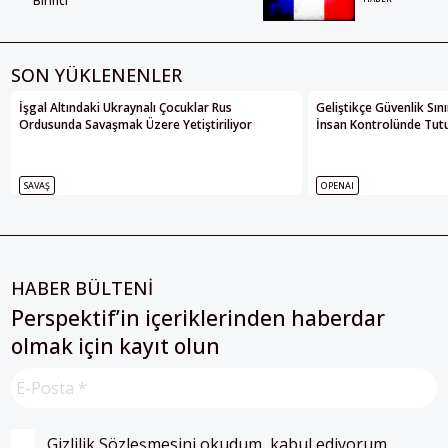
Birinci
SON YÜKLENENLER
İşgal Altındaki Ukraynalı Çocuklar Rus
Geliştikçe Güvenlik Sın
Ordusunda Savaşmak Üzere Yetiştiriliyor
İnsan Kontrolünde Tutul
SAVAŞ
OPENAI
HABER BÜLTENİ
Perspektif’in içeriklerinden haberdar
olmak için kayıt olun
Gizlilik Sözleşmesini
 okudum, kabul ediyorum.