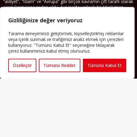
“aidiyet”, “İslam” ve “Avrupa” gibi birçok kavramın çift taraflı olarak
sorgulanmasına neden oldu. Avrupa’da yerleşik bir Müslüman
cemaatin oluşması, hem yerleşik kültür ve siyasi düzen için, hem
de Müslümanlar için yeni sorulara da kapı araladı.
Gizliliğinize değer veriyoruz
Yazının devamı
Tarama deneyiminizi geliştirmek, kişiselleştirilmiş reklamlar
veya içerik sunmak ve trafiğimizi analiz etmek için çerezleri
PERSPEKTIF’I SOSYAL MEDYADA TAKIP EDEBILIRSINIZ
kullanıyoruz. "Tümünü Kabul Et" seçeneğine tıklayarak
çerez kullanımımızı kabul etmiş olursunuz.
Özelleştir
Tümünü Reddet
Tümünü Kabul Et
Künye
Yorum Kuralları