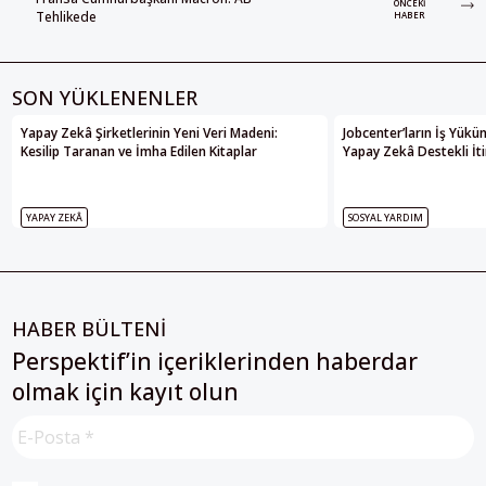
ÖNCEKI
Tehlikede
HABER
SON YÜKLENENLER
Yapay Zekâ Şirketlerinin Yeni Veri Madeni:
Jobcenter’ların İş Yükü
Kesilip Taranan ve İmha Edilen Kitaplar
Yapay Zekâ Destekli İti
YAPAY ZEKÂ
SOSYAL YARDIM
HABER BÜLTENİ
Perspektif’in içeriklerinden haberdar
olmak için kayıt olun