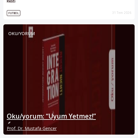
Resti
31 Tem 2026
FUTBOL
OKU/YORUM
Oku/yorum: “Uyum Yetmez!”
Prof. Dr. Mustafa Gencer