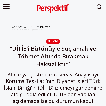
ANA SAYFA
Müslüman
/
/
“DİTİB’i Bütünüyle ‎Suçlamak ve
Töhmet Altında Bırakmak
‎Haksızlıktır”
ALMANYA
“DİTİB’i Bütünüyle ‎Suçlamak ve
Töhmet Altında Bırakmak
‎Haksızlıktır”
Almanya iç istihbarat servisi Anayasayı
Koruma Teşkilatı’nın, Diyanet İşleri Türk
İslam Birliği’ni (DİTİB) izlemeyi gündemine
aldığı iddia edildi. DİTİB'den yapılan
açıklamada ise bu durumun kabul