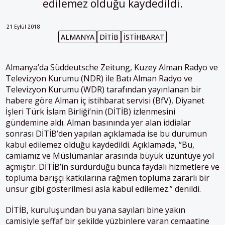
edilemez olduğu kaydedildi.
21 Eylül 2018
ALMANYA
DİTİB
İSTIHBARAT
Almanya’da Süddeutsche Zeitung, Kuzey Alman Radyo ve
Televizyon Kurumu (NDR) ile Batı Alman Radyo ve
Televizyon Kurumu (WDR) tarafından yayınlanan bir
habere göre Alman iç istihbarat servisi (BfV), Diyanet
İşleri Türk İslam Birliği’nin (DİTİB) izlenmesini
gündemine aldı. Alman basınında yer alan iddialar
sonrası DİTİB’den yapılan açıklamada ise bu durumun
kabul edilemez olduğu kaydedildi. Açıklamada, “Bu,
camiamız ve ‎Müslümanlar arasında büyük üzüntüye ‎yol
açmıştır. DİTİB’in sürdürdüğü bunca ‎faydalı hizmetlere ve
topluma barışçı ‎katkılarına rağmen topluma zararlı bir
‎unsur gibi gösterilmesi asla kabul ‎edilemez.‎” denildi.
DİTİB, kuruluşundan bu yana sayıları ‎bine yakın
camisiyle şeffaf bir şekilde ‎yüzbinlere varan cemaatine