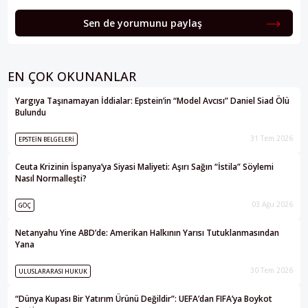
Sen de yorumunu paylaş
EN ÇOK OKUNANLAR
Yargıya Taşınamayan İddialar: Epstein’in “Model Avcısı” Daniel Siad Ölü
Bulundu
31 Tem 2026
EPSTEIN BELGELERI
Ceuta Krizinin İspanya’ya Siyasi Maliyeti: Aşırı Sağın “İstila” Söylemi
Nasıl Normalleşti?
03 Ağu 2026
GÖÇ
Netanyahu Yine ABD’de: Amerikan Halkının Yarısı Tutuklanmasından
Yana
30 Tem 2026
ULUSLARARASI HUKUK
“Dünya Kupası Bir Yatırım Ürünü Değildir”: UEFA’dan FIFA’ya Boykot