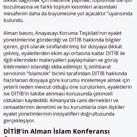
‎dikkat dağıtmak için malzeme yapmak, ‎toplumsal barışın
bozulmasına ve farklı ‎toplum kesimleri arasındaki
mesafenin ‎daha da büyümesine yol açacaktır.”uyarısında
bulundu.
Alman basını, Anayasayı Koruma Teşkilatı’nın eyalet
yönetimlerine gönderdiği ve DİTİB hakkında bilgiler
içeren, gizli olarak sınıflandırılmış bir dosyaya dikkat
çekmiş, eyaletlerden ekim ayı ortasına kadar DİTİB ile
ilgili ellerindeki materyalleri paylaşmaları ve görüş
bildirmeleri istendiği iddia edilmişti. İç istihbarat
servisinin “İslamcılık” birimi tarafından DİTİB hakkında
hazırlanan dosyaya göre kurumu incelemeye almak için
yeterli neden mevcut olduğu öne sürülürken, eyaletlerin
ise DİTİB’in takibe alınması konusunda çekinceli
oldukları kaydedildi. Almanya’da cami dernekleri ve
cemaatlerinin denetimi ve bu kurumlarla olan ilişkiler
eyalet yönetimlerinin inisiyatifleri doğrultusunda
gerçekleşiyor.
DİTİB’in Alman İslam Konferansı