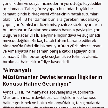
yönelik dini ‎ve sosyal hizmetlerini yürüttüğü kaydedilen
açıklamada “‎Fahri görev yapan bu kadar büyük bir
‎cemaat içinde birkaç yerel yöneticinin ‎hatalı tutumları
olabilir. DİTİB her zaman ‎bunlara gereken müdahaleyi
yapmıştır. ‎Yanlışları düzeltmiş, yazılı ve sözlü ‎uyarılarda
bulunmuştur. Bunlar her ‎zaman basınla paylaşılmıştır.
Bugüne ‎kadar DİTİB aleyhine hiçbir dava ve suç ‎isnadı
mevcut değildir. Birkaç hatalı ‎tutum bahane edilerek
Almanya’da fahri ‎din hizmeti yürüten yüzbinlerce insanı
‎ve Almanya’da her zaman barışa katkı ‎sağlayan dini
cemaat DİTİB’i bütünüyle ‎suçlamak ve töhmet altında
bırakmak ‎haksızlıktır.‎”diye kaydedildi.
“Almanyalı
Müslümanlar Devletlerarası ‎İlişkilerin
Konusu Haline Getiriliyor”
Ayrıca DİTİB, “Almanya’da sosyalleşmiş yüzbinlerce
‎Müslüman insanı devletlerarası ‎ilişkilerin de konusu
haline getirmek ve ‎hatta Almanya’daki iç tartışmalarda