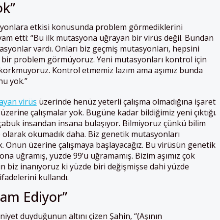
ok”
yonlara etkisi konusunda problem görmediklerini
am etti: “Bu ilk mutasyona uğrayan bir virüs değil. Bundan
asyonlar vardı. Onları biz geçmiş mutasyonları, hepsini
a, bir problem görmüyoruz. Yeni mutasyonları kontrol için
ok korkmuyoruz. Kontrol etmemiz lazım ama aşımız bunda
nu yok.”
ayan virüs
üzerinde henüz yeterli çalışma olmadığına işaret
üzerine çalışmalar yok. Bugüne kadar bildiğimiz yeni çıktığı.
 çabuk insandan insana bulaşıyor. Bilmiyoruz çünkü bilim
 olarak okumadık daha. Biz genetik mutasyonları
k. Onun üzerine çalışmaya başlayacağız. Bu virüsün genetik
ona uğramış, yüzde 99’u uğramamış. Bizim aşımız çok
çin biz inanıyoruz ki yüzde biri değişmişse dahi yüzde
fadelerini kullandı.
vam Ediyor”
et duyduğunun altını çizen Şahin, “(Aşının