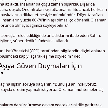
ha az aktif. İnsanlar da çoğu zaman dışarıda. Dışarıda
 daha düşük. Önemli olan kışı atlatmamız. Bu ancak herkesin
ve başkalarına dikkat etmesiyle mümkündür. Diğer taraftan
 insanların yüzde 60-70’inin aşı olması çok önemli. O zaman
runda olmayacağımızı söyleyebiliriz.”
i sonuçlar elde edildiğinde anladıklarını ifade eden Şahin,
işliyor, süper dedik.” ifadesini kullandı.
ın Üst Yöneticisi (CEO) tarafından bilgilendirildiğini anlatan
aşımdaki kapıyı açarak eşime söyledim.” dedi.
ı Aşıya Güven Duymaları İçin
i”
ağına ilişkin soruya da Şahin, “Bunu şu an inceliyoruz.
ük sayıda üretim yapmak istiyoruz. O zaman muhtemelen aşı
alarını da sürdürmeye devam edeceklerini dile getirerek,