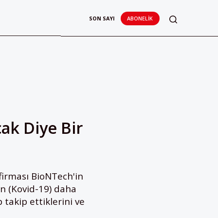
SON SAYI
ABONELIK
cak Diye Bir
 firması BioNTech'in
ün (Kovid-19) daha
takip ettiklerini ve