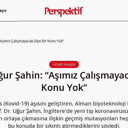
RŞIV
 “Aşımız Çalışmayacak Diye Bir Konu Yok”
KOVID-19 AŞISI
ğur Şahin: “Aşımız Çalışmaya
Konu Yok”
s (Kovid-19) aşısını geliştiren, Alman biyoteknoloji
f. Dr. Uğur Şahin, İngiltere'de yeni tip koronavirüs
ün ortaya çıkmasına ilişkin geçmiş mutasyonları hep 
bu konuda bir sıkıntı görmediklerini söyledi.