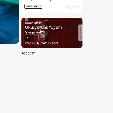
KUZEY AFRIKA
03 Ağu 2026
OKU/YORUM
Oku/yorum: “Uyum
Yetmez!”
Prof. Dr. Mustafa Gencer
PODCAST