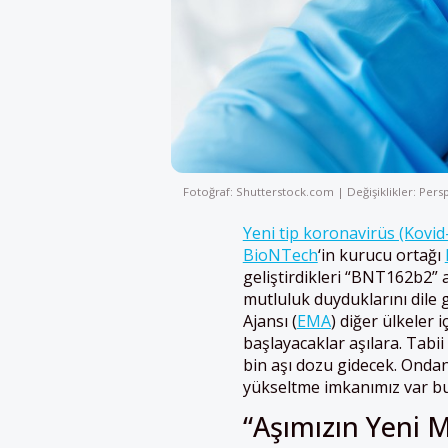
Fotoğraf: Shutterstock.com | Değişiklikler: Persp
Yeni tip koronavirüs (Kovid-
BioNTech
‘in kurucu ortağı
geliştirdikleri “BNT162b2” 
mutluluk duyduklarını dile g
Ajansı (
EMA
) diğer ülkeler 
başlayacaklar aşılara. Tabii
bin aşı dozu gidecek. Onda
yükseltme imkanımız var bu a
“Aşımızın Yeni 