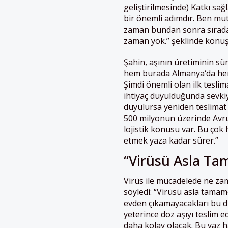
geliştirilmesinde) Katkı sağ
bir önemli adımdır. Ben mut
zaman bundan sonra sırada
zaman yok.” şeklinde konuş
Şahin, aşının üretiminin sü
hem burada
Almanya
‘da he
Şimdi önemli olan ilk tesli
ihtiyaç duyulduğunda sevkiya
duyulursa yeniden teslimat
500 milyonun üzerinde Avrupa
lojistik konusu var. Bu çok
etmek yaza kadar sürer.”
“Virüsü Asla T
Virüs ile mücadelede ne zam
söyledi: “Virüsü asla tamam
evden çıkamayacakları bu du
yeterince doz aşıyı teslim e
daha kolay olacak. Bu yaz 