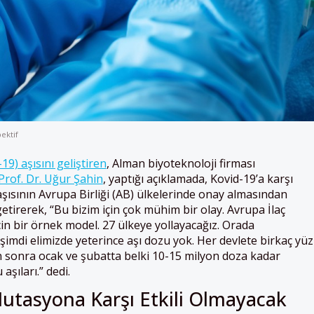
ektif
19) aşısını geliştiren
, Alman biyoteknoloji firması
Prof. Dr. Uğur Şahin
, yaptığı açıklamada, Kovid-19’a karşı
aşısının Avrupa Birliği (AB) ülkelerinde onay almasından
etirerek, “Bu bizim için çok mühim bir olay. Avrupa İlaç
için bir örnek model. 27 ülkeye yollayacağız. Orada
 şimdi elimizde yeterince aşı dozu yok. Her devlete birkaç yüz
n sonra ocak ve şubatta belki 10-15 milyon doza kadar
şıları.” dedi.
Mutasyona Karşı Etkili Olmayacak