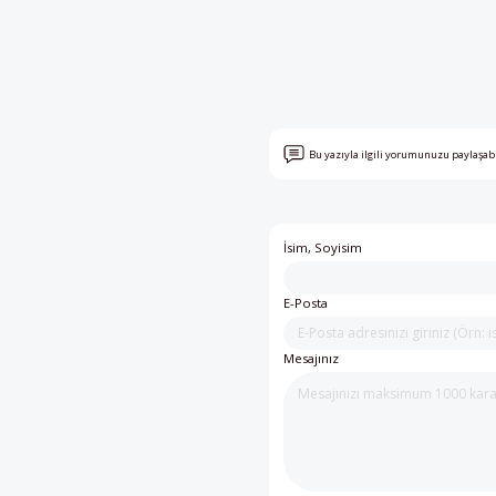
Bu yazıyla ilgili yorumunuzu paylaşab
İsim, Soyisim
E-Posta
Mesajınız