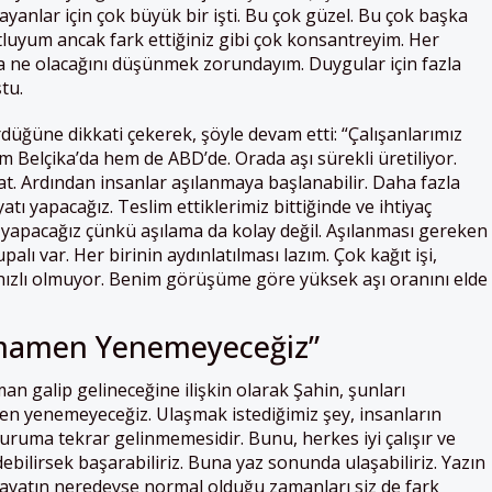
layanlar için çok büyük bir işti. Bu çok güzel. Bu çok başka
luyum ancak fark ettiğiniz gibi çok konsantreyim. Her
 ne olacağını düşünmek zorundayım. Duygular için fazla
tu.
rdüğüne dikkati çekerek, şöyle devam etti: “Çalışanlarımız
m Belçika’da hem de ABD’de. Orada aşı sürekli üretiliyor.
mat. Ardından insanlar aşılanmaya başlanabilir. Daha fazla
tı yapacağız. Teslim ettiklerimiz bittiğinde ve ihtiyaç
 yapacağız çünkü aşılama da kolay değil. Aşılanması gereken
lı var. Her birinin aydınlatılması lazım. Çok kağıt işi,
 hızlı olmuyor. Benim görüşüme göre yüksek aşı oranını elde
amamen Yenemeyeceğiz”
an galip gelineceğine ilişkin olarak Şahin, şunları
en yenemeyeceğiz. Ulaşmak istediğimiz şey, insanların
ruma tekrar gelinmemesidir. Bunu, herkes iyi çalışır ve
debilirsek başarabiliriz. Buna yaz sonunda ulaşabiliriz. Yazın
hayatın neredeyse normal olduğu zamanları siz de fark