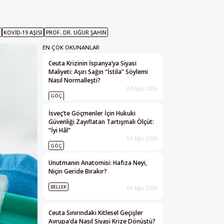
KOVID-19 AŞISI
PROF. DR. UĞUR ŞAHIN
EN ÇOK OKUNANLAR
Ceuta Krizinin İspanya’ya Siyasi
Maliyeti: Aşırı Sağın “İstila” Söylemi
Nasıl Normalleşti?
03 Ağu 2026
GÖÇ
İsveç’te Göçmenler İçin Hukuki
Güvenliği Zayıflatan Tartışmalı Ölçüt:
“İyi Hâl”
04 Ağu 2026
GÖÇ
Unutmanın Anatomisi: Hafıza Neyi,
Niçin Geride Bırakır?
BELLEK
04 Ağu 2026
Ceuta Sınırındaki Kitlesel Geçişler
Avrupa’da Nasıl Siyasi Krize Dönüştü?