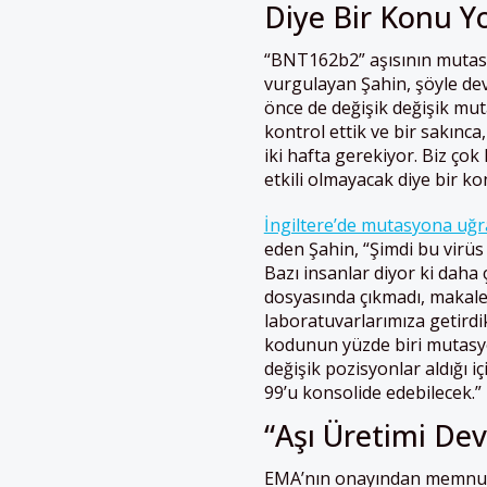
Diye Bir Konu Y
“BNT162b2” aşısının mutas
vurgulayan Şahin, şöyle dev
önce de değişik değişik mut
kontrol ettik ve bir sakınc
iki hafta gerekiyor. Biz ç
etkili olmayacak diye bir ko
İngiltere’de mutasyona uğr
eden Şahin, “Şimdi bu virüs 
Bazı insanlar diyor ki daha
dosyasında çıkmadı, makale
laboratuvarlarımıza getirdi
kodunun yüzde biri mutasy
değişik pozisyonlar aldığı i
99’u konsolide edebilecek.” i
“Aşı Üretimi De
EMA’nın onayından memnuniy