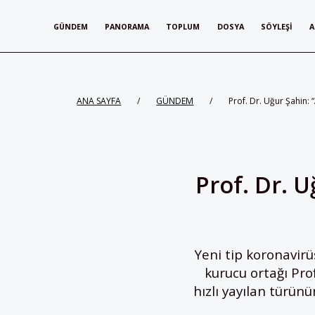
GÜNDEM
PANORAMA
TOPLUM
DOSYA
SÖYLEŞI
A
ANA SAYFA
/
GÜNDEM
/
Prof. Dr. Uğur Şahin:
Prof. Dr. U
Yeni tip koronavirü
kurucu ortağı Pro
hızlı yayılan türün