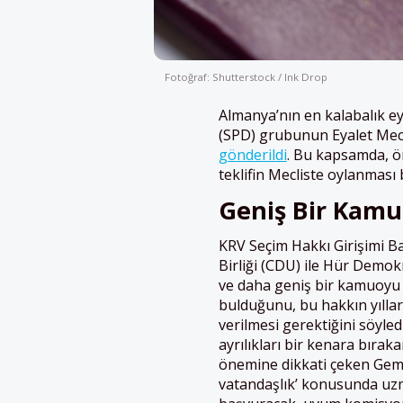
Fotoğraf: Shutterstock / Ink Drop
Almanya’nın en kalabalık ey
(SPD) grubunun Eyalet Mec
gönderildi
. Bu kapsamda, ö
teklifin Mecliste oylanması 
Geniş Bir Kamu
KRV Seçim Hakkı Girişimi B
Birliği (CDU) ile Hür Demokr
ve daha geniş bir kamuoyu
bulduğunu, bu hakkın yılla
verilmesi gerektiğini söyle
ayrılıkları bir kenara bırak
önemine dikkati çeken Gemici
vatandaşlık’ konusunda uzm