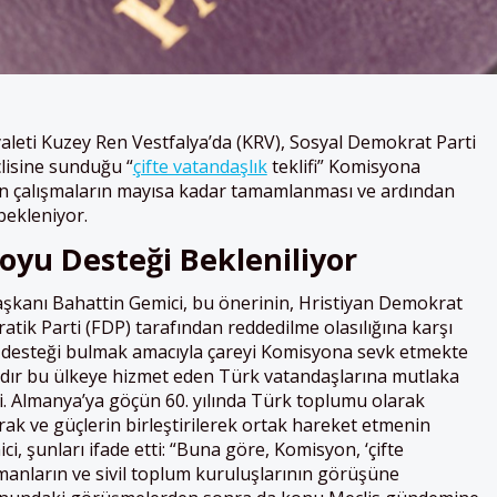
aleti Kuzey Ren Vestfalya’da (KRV), Sosyal Demokrat Parti
lisine sunduğu “
çifte vatandaşlık
teklifi” Komisyona
n çalışmaların mayısa kadar tamamlanması ve ardından
bekleniyor.
oyu Desteği Bekleniliyor
aşkanı Bahattin Gemici, bu önerinin, Hristiyan Demokrat
atik Parti (FDP) tarafından reddedilme olasılığına karşı
 desteği bulmak amacıyla çareyi Komisyona sevk etmekte
rdır bu ülkeye hizmet eden Türk vatandaşlarına mutlaka
di. Almanya’ya göçün 60. yılında Türk toplumu olarak
arak ve güçlerin birleştirilerek ortak hareket etmenin
, şunları ifade etti: “Buna göre, Komisyon, ‘çifte
anların ve sivil toplum kuruluşlarının görüşüne