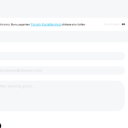
Yorum Kurallarımızı
Yorum adedi
#0
ilirsiniz. Bunu yaparken
dikkate alın lütfen.