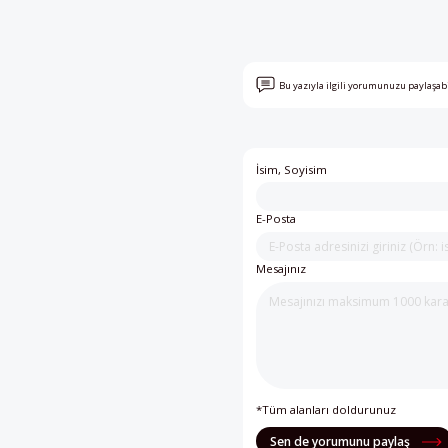
Bu yazıyla ilgili yorumunuzu paylaşab
İsim, Soyisim
E-Posta
Mesajınız
*Tüm alanları doldurunuz
Sen de yorumunu paylaş