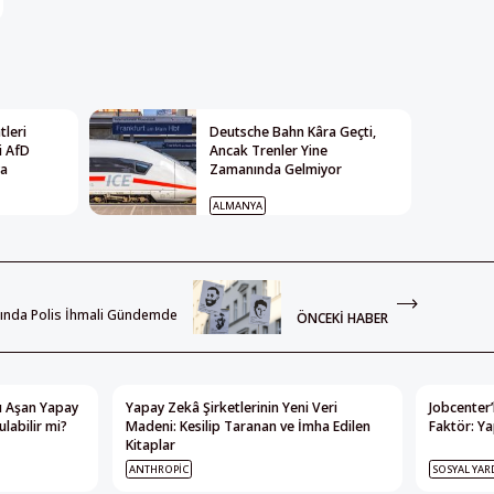
leri
Deutsche Bahn Kâra Geçti,
i AfD
Ancak Trenler Yine
ya
Zamanında Gelmiyor
ALMANYA
sında Polis İhmali Gündemde
ÖNCEKI HABER
nı Aşan Yapay
Yapay Zekâ Şirketlerinin Yeni Veri
Jobcenter’
labilir mi?
Madeni: Kesilip Taranan ve İmha Edilen
Faktör: Ya
Kitaplar
ANTHROPIC
SOSYAL YAR