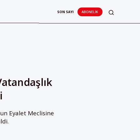
SON SAYI
ABONELIK
Vatandaşlık
i
un Eyalet Meclisine
ldi.