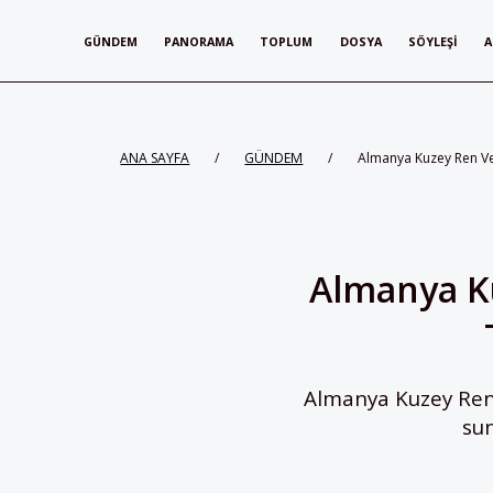
GÜNDEM
PANORAMA
TOPLUM
DOSYA
SÖYLEŞI
A
ANA SAYFA
/
GÜNDEM
/
Almanya Kuzey Ren Ves
Almanya Ku
Almanya Kuzey Ren 
sun