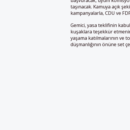
başvuracak, uyum komisyo
taşınacak. Kamuya açık şek
kampanyalarla, CDU ve FDP m
Gemici, yasa teklifinin kabu
kuşaklara teşekkür etmenin
yaşama katılmalarının ve t
düşmanlığının önüne set çek