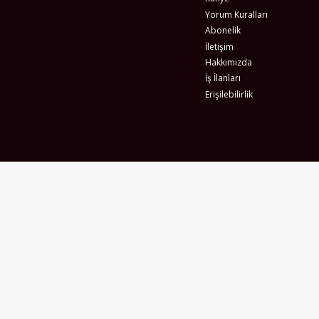
Yorum Kuralları
Abonelik
İletişim
Hakkımızda
İş İlanları
Erişilebilirlik
Gizlilik Sözleşmesi
Şartlar & Koşullar