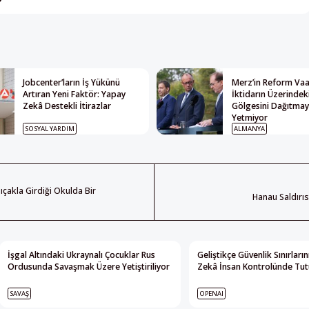
Jobcenter’ların İş Yükünü
Merz’in Reform Vaat
Artıran Yeni Faktör: Yapay
İktidarın Üzerindek
Zekâ Destekli İtirazlar
Gölgesini Dağıtma
Yetmiyor
SOSYAL YARDIM
ALMANYA
Bıçakla Girdiği Okulda Bir
Hanau Saldırı
İşgal Altındaki Ukraynalı Çocuklar Rus
Geliştikçe Güvenlik Sınırları
Ordusunda Savaşmak Üzere Yetiştiriliyor
Zekâ İnsan Kontrolünde Tutu
SAVAŞ
OPENAI