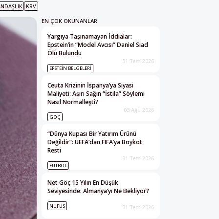
ANDAŞLIK
KRV
EN ÇOK OKUNANLAR
Yargıya Taşınamayan İddialar:
Epstein’in “Model Avcısı” Daniel Siad
Ölü Bulundu
31 Tem 2026
EPSTEIN BELGELERI
Ceuta Krizinin İspanya’ya Siyasi
Maliyeti: Aşırı Sağın “İstila” Söylemi
Nasıl Normalleşti?
03 Ağu 2026
GÖÇ
“Dünya Kupası Bir Yatırım Ürünü
Değildir”: UEFA’dan FIFA’ya Boykot
Resti
31 Tem 2026
FUTBOL
Net Göç 15 Yılın En Düşük
Seviyesinde: Almanya’yı Ne Bekliyor?
NÜFUS
31 Tem 2026