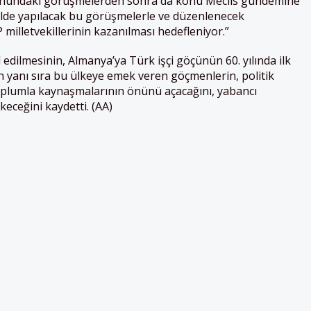
nundaki görüşmelerden sonra da konu Meclis gündemine
ilde yapılacak bu görüşmelerle ve düzenlenecek
illetvekillerinin kazanılması hedefleniyor.”
l edilmesinin, Almanya’ya Türk işçi göçünün 60. yılında ilk
 yanı sıra bu ülkeye emek veren göçmenlerin, politik
oplumla kaynaşmalarının önünü açacağını, yabancı
eceğini kaydetti. (AA)