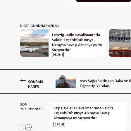
DIĞER GÜNDEM YAZILARI
Leipzig-Halle Havalimanı’nda
Saldırı Teşebbüsü: Rusya-
Ukrayna Savaşı Almanya’ya mı
Sıçrıyordu?
DRONE
Aşırı Sağcı Saldırgan Balta Ve 
SONRAKI
Öğrenciyi Yaraladı
HABER
SON
Leipzig-Halle Havalimanı’nda Saldırı
YÜKLENENLER
Teşebbüsü: Rusya-Ukrayna Savaşı
Almanya’ya mı Sıçrıyordu?
DRONE