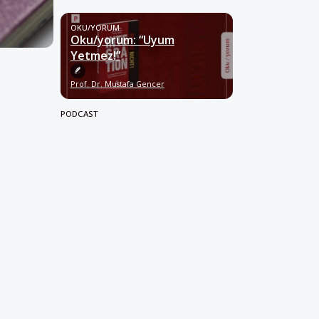
OKU/YORUM
Oku/yorum: “Uyum
Yetmez!”
Prof. Dr. Mustafa Gencer
PODCAST