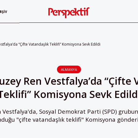
RŞIV
tfalya’da “Çifte Vatandaşlık Teklifi” Komisyona Sevk Edildi
ALMANYA
zey Ren Vestfalya’da “Çifte 
Teklifi” Komisyona Sevk Edild
Vestfalya'da, Sosyal Demokrat Parti (SPD) grubun
duğu "çifte vatandaşlık teklifi" Komisyona gönderi