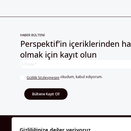
HABER BÜLTENİ
Perspektif’in içeriklerinden h
olmak için kayıt olun
 okudum, kabul ediyorum.
Gizlilik Sözleşmesini
Gizliliğinize değer veriyoruz
HAKKIMIZDA