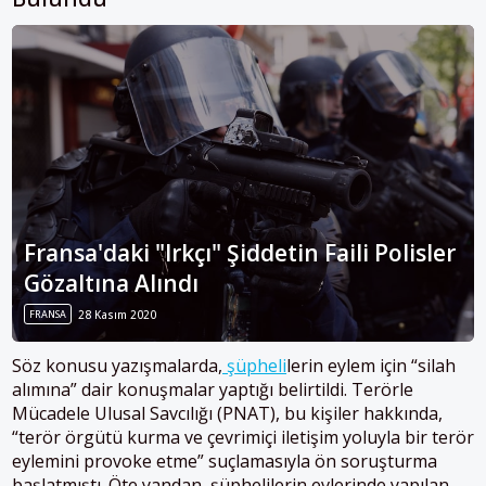
Fransa'daki "Irkçı" Şiddetin Faili Polisler
Gözaltına Alındı
FRANSA
28 Kasım 2020
Söz konusu yazışmalarda,
şüpheli
lerin eylem için “silah
alımına” dair konuşmalar yaptığı belirtildi. Terörle
Mücadele Ulusal Savcılığı (PNAT), bu kişiler hakkında,
“terör örgütü kurma ve çevrimiçi iletişim yoluyla bir terör
eylemini provoke etme” suçlamasıyla ön soruşturma
başlatmıştı. Öte yandan, şüphelilerin evlerinde yapılan