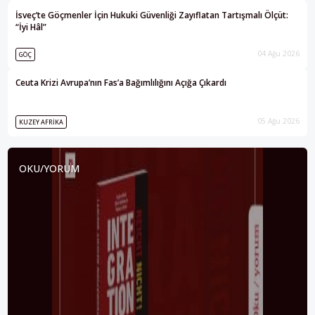
İsveç’te Göçmenler İçin Hukuki Güvenliği Zayıflatan Tartışmalı Ölçüt:
“İyi Hâl”
04 Ağu 2026
GÖÇ
Ceuta Krizi Avrupa’nın Fas’a Bağımlılığını Açığa Çıkardı
05 Ağu 2026
KUZEY AFRIKA
OKU/YORUM