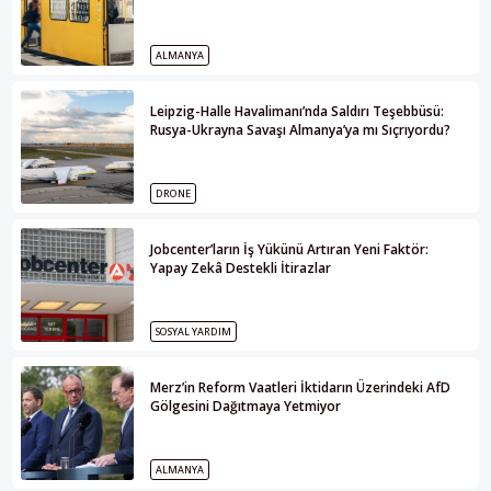
ALMANYA
Leipzig-Halle Havalimanı’nda Saldırı Teşebbüsü:
Rusya-Ukrayna Savaşı Almanya’ya mı Sıçrıyordu?
DRONE
Jobcenter’ların İş Yükünü Artıran Yeni Faktör:
Yapay Zekâ Destekli İtirazlar
SOSYAL YARDIM
Merz’in Reform Vaatleri İktidarın Üzerindeki AfD
Gölgesini Dağıtmaya Yetmiyor
ALMANYA