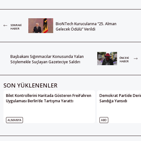
BioNTech Kurucularına “25. Alman
SONRAKI
Gelecek Ödülü” Verildi
HABER
Başbakanı Sığınmacılar Konusunda Yalan
ÖNCEKI
Söylemekle Suçlayan Gazeteciye Saldırı
HABER
SON YÜKLENENLER
Bilet Kontrollerini Haritada Gösteren FreiFahren
Demokrat Partide Deri
Uygulaması Berlin’de Tartışma Yarattı
Sandığa Yansıdı
ALMANYA
ABD