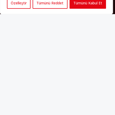
Özelleştir
Tümünü Reddet
Tümünü Kabul Et
Künye
Yorum Kuralları
Abonelik
İletişim
Hakkımızda
İş İlanları
Erişilebilirlik
Copyright 2025 perspektif.eu.
Yayınlanan haber, yazı ve
görsellerin tüm hakları Perspektif web sitesine aittir. İzin
alınmadan ve kaynak gösterilmeden iktibas edilemez. Ayrıca
metinlerde yer alan fikirler yazarlarına aittir; Perspektif’in editoryal
politikasını yansıtmayabilir.