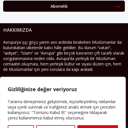
Abonelik
HAKKIMIZDA
Avrupa’ya işçi göçü yarım asrı ardında bırakırken Müslümanlar da
bulundukları ülkelerde kalıcı hâle geldiler. Bu durum “vatan”,
“aidiyet”, “İslam” ve “Avrupa” gibi birçok kavramın çift taraflı olarak
sorgulanmasına neden oldu. Avrupa’da yerleşik bir Müslüman
cemaatin oluşması, hem yerleşik kültür ve siyasi düzen için, hem
de Müslümanlar için yeni sorulara da kapı araladı.
Yazının devamı
Gizliliğinize değer veriyoruz
PERSPEKTIF’I SOSYAL MEDYADA TAKIP EDEBILIRSINIZ
Tarama deneyiminizi geliştirmek, kişiselleştirilmiş reklamlar
veya içerik sunmak ve trafiğimizi analiz etmek için çerezleri
kullanıyoruz. "Tümünü Kabul Et" seçeneğine tıklayarak
çerez kullanımımızı kabul etmiş olursunuz.