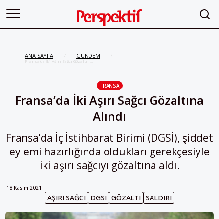
ANA SAYFA
GÜNDEM
/
/
Fransa’da İki Aşırı Sağcı Gözaltına
Alındı
FRANSA
Fransa’da İki Aşırı Sağcı Gözaltına
Alındı
Fransa’da İç İstihbarat Birimi (DGSİ), şiddet
eylemi hazırlığında oldukları gerekçesiyle
iki aşırı sağcıyı gözaltına aldı.
18 Kasım 2021
AŞIRI SAĞCI
DGSI
GÖZALTI
SALDIRI