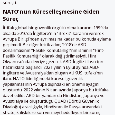
süreçti.
NATO’nun Küreselleşmesine Giden
Süreç
İttifak global bir güvenlik örgütü olma kararını 1999’da
alsa da 2016’da İngiltere’nin “Brexit” kararını vererek
Avrupa Birliği’nden ayrılmasına kadar bu konuda eyleme
geçilmedi. Bir diğer kritik adım; 2018’de ABD
donanmasının “Pasifik Komutanlığı”nın isminin “Hint-
Pasifik Komutanlığı” olarak değiştirilmesiydi. Hint
Okyanusu’nda devriye gezecek ABD-İngiliz filosu için
hazırlıklara başlandı. 2021 yılının Eylül ayında ABD-
İngiltere ve Avustralya’dan oluşan AUKUS İttifakı’nın
ilanı, NATO liderliğindeki küresel güvenlik
yapılanmasının Avrupa dışındaki en önemli ayağını
oluşturdu. 2022 yılının Nisan ayında Japonya bu ittifaka
davet edildi. ABD bir yandan da Hindistan, Japonya ve
Avustralya ile oluşturduğu QUAD (Dörtlü Güvenlik
Diyaloğu) aracılığıyla, Hindistan ile Rusya arasındaki
stratejik ilişkilere son vermeyi hedefleyen bir süreç