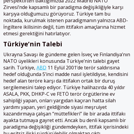
perspektiften baktığımızda 2022 Madrid NATO
Zirvesi’nde kapsamlı bir paradigma değişikliğiyle karşı
karşıya olduğumuzu görüyoruz. Türkiye tam bu
noktada, kurulmak istenen paradigmanın yalnızca ABD-
İngiltere ikilisinin değil, tüm ittifakın amaçlarına hizmet
etmesi gerektiğini hatırlatıyor.
Türkiye’nin Talebi
Ukrayna Savaşı ile gündeme gelen İsveç ve Finlandiya’nın
NATO üyelikleri konusunda Türkiye’nin talebi gayet
sarih. Türkiye,
ABD
11 Eylül 2001’de terör saldırısına
hedef olduğunda 5’inci madde nasıl işletildiyse, kendisini
hedef alan teröre karşı da ittifakın ortak bir duruş
sergilemesini talep ediyor. Türkiye halihazırda 40 yıldır
ASALA, PKK, DHKP-C ve FETÖ terör örgütlerine ev
sahipliği yapan, onları yargıdan kaçıran hatta silah
yardımı yapan, yeri geldiğinde siyasi meşruiyet
kazandırmaya çalışan “müttefikleri” ile bir arada ittifakı
ayakta tutmaya gayret etti. Ancak bu denli kapsamlı bir
paradigma değişikliği gündemdeyken, ittifak içerisindeki
bu eşitsiz ilişki sürdürülebilir olmaktan çıktı.