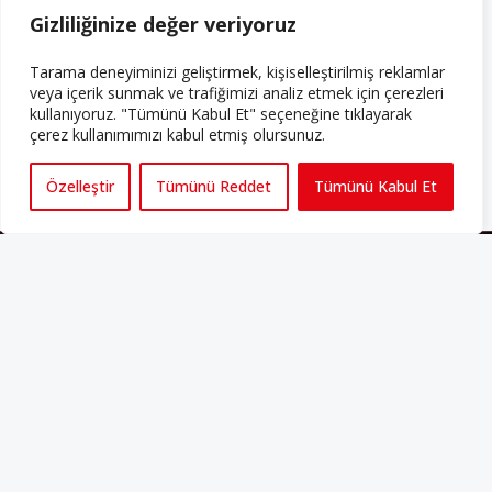
Gizliliğinize değer veriyoruz
ABONE OLUN
Tarama deneyiminizi geliştirmek, kişiselleştirilmiş reklamlar
Her ay Perspektif dergisini edinmek için
veya içerik sunmak ve trafiğimizi analiz etmek için çerezleri
abone olabilirsiniz!
kullanıyoruz. "Tümünü Kabul Et" seçeneğine tıklayarak
çerez kullanımımızı kabul etmiş olursunuz.
Abonelik
Özelleştir
Tümünü Reddet
Tümünü Kabul Et
HAKKIMIZDA
Avrupa’ya işçi göçü yarım asrı ardında bırakırken Müslümanlar da
bulundukları ülkelerde kalıcı hâle geldiler. Bu durum “vatan”,
“aidiyet”, “İslam” ve “Avrupa” gibi birçok kavramın çift taraflı olarak
sorgulanmasına neden oldu. Avrupa’da yerleşik bir Müslüman
cemaatin oluşması, hem yerleşik kültür ve siyasi düzen için, hem
de Müslümanlar için yeni sorulara da kapı araladı.
Yazının devamı