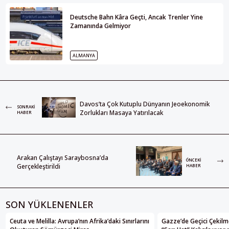
Deutsche Bahn Kâra Geçti, Ancak Trenler Yine
Zamanında Gelmiyor
ALMANYA
Davos’ta Çok Kutuplu Dünyanın Jeoekonomik
SONRAKI
Zorlukları Masaya Yatırılacak
HABER
Arakan Çalıştayı Saraybosna’da
ÖNCEKI
Gerçekleştirildi
HABER
SON YÜKLENENLER
Ceuta ve Melilla: Avrupa’nın Afrika’daki Sınırlarını
Gazze’de Geçici Çekilme