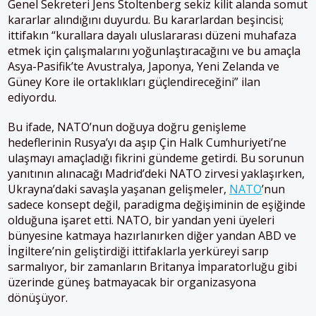
Genel Sekreteri Jens Stoltenberg sekiz kilit alanda somut
kararlar alındığını duyurdu. Bu kararlardan beşincisi;
ittifakın “kurallara dayalı uluslararası düzeni muhafaza
etmek için çalışmalarını yoğunlaştıracağını ve bu amaçla
Asya-Pasifik’te Avustralya, Japonya, Yeni Zelanda ve
Güney Kore ile ortaklıkları güçlendireceğini” ilan
ediyordu.
Bu ifade, NATO’nun doğuya doğru genişleme
hedeflerinin Rusya’yı da aşıp Çin Halk Cumhuriyeti’ne
ulaşmayı amaçladığı fikrini gündeme getirdi. Bu sorunun
yanıtının alınacağı Madrid’deki NATO zirvesi yaklaşırken,
Ukrayna’daki savaşla yaşanan gelişmeler,
NATO
’nun
sadece konsept değil, paradigma değişiminin de eşiğinde
olduğuna işaret etti. NATO, bir yandan yeni üyeleri
bünyesine katmaya hazırlanırken diğer yandan ABD ve
İngiltere’nin geliştirdiği ittifaklarla yerküreyi sarıp
sarmalıyor, bir zamanların Britanya İmparatorluğu gibi
üzerinde güneş batmayacak bir organizasyona
dönüşüyor.