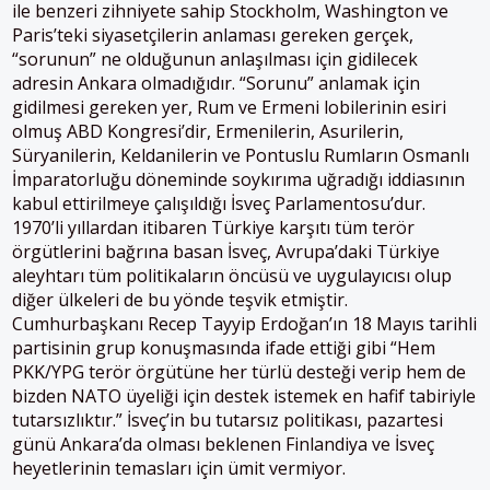
ile benzeri zihniyete sahip Stockholm, Washington ve
Paris’teki siyasetçilerin anlaması gereken gerçek,
“sorunun” ne olduğunun anlaşılması için gidilecek
adresin Ankara olmadığıdır. “Sorunu” anlamak için
gidilmesi gereken yer, Rum ve Ermeni lobilerinin esiri
olmuş ABD Kongresi’dir, Ermenilerin, Asurilerin,
Süryanilerin, Keldanilerin ve Pontuslu Rumların Osmanlı
İmparatorluğu döneminde soykırıma uğradığı iddiasının
kabul ettirilmeye çalışıldığı İsveç Parlamentosu’dur.
1970’li yıllardan itibaren Türkiye karşıtı tüm terör
örgütlerini bağrına basan İsveç, Avrupa’daki Türkiye
aleyhtarı tüm politikaların öncüsü ve uygulayıcısı olup
diğer ülkeleri de bu yönde teşvik etmiştir.
Cumhurbaşkanı Recep Tayyip Erdoğan’ın 18 Mayıs tarihli
partisinin grup konuşmasında ifade ettiği gibi “Hem
PKK/YPG terör örgütüne her türlü desteği verip hem de
bizden NATO üyeliği için destek istemek en hafif tabiriyle
tutarsızlıktır.” İsveç’in bu tutarsız politikası, pazartesi
günü Ankara’da olması beklenen Finlandiya ve İsveç
heyetlerinin temasları için ümit vermiyor.