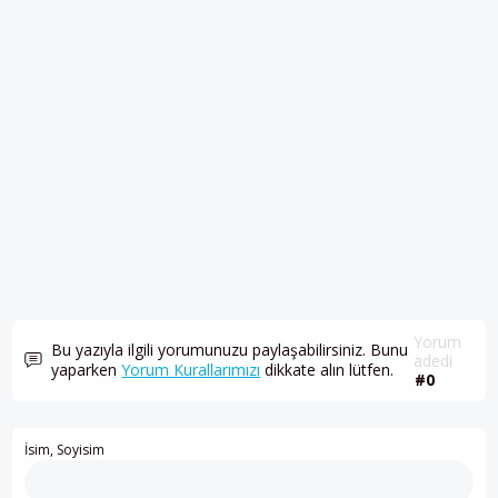
Yorum
Bu yazıyla ilgili yorumunuzu paylaşabilirsiniz. Bunu
adedi
yaparken
Yorum Kurallarımızı
dikkate alın lütfen.
#0
İsim, Soyisim