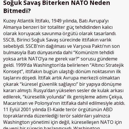
Soğuk Savaş Biterken NATO Neden
Bitmedi?
Kuzey Atlantik İttifakı, 1949 yılında, Batı Avrupa’yı
Almanya benzeri bir totaliter güç tehdidinden kalıcı
olarak koruyacak savunma örgütü olarak tasarlandı.
SSCB, Birinci Soğuk Savaş sürecinde ittifakın varlık
sebebiydi. SSCB’nin dağılması ve Varşova Paktı’nın son
bulmasıyla Batı dünyasında dahi “Komünizm tehdidi
yoksa artık NATO’ya ne gerek var?” sorusu gündeme
geldi. 1999’da Washington’da belirlenen “Altıncı Stratejik
Konsept”, ittifakın bugün ulaştığı dönüm noktasının ilk
taşlarını döşedi. İttifak artık Avrupa merkezli olmaktan
çıkarak “küresel güvenlik sağlayıcı” bir yapıya dönüşme
kararı almıştı. Rusya’dan yükselen sesler de kulak arkası
edilerek, “küresellik yolunda” ilk genişleme adımı Çekya,
Macaristan ve Polonya’nın ittifaka dahil edilmesiyle atıldı.
11 Eylül 2001 yılında El-Kaide terör örgütünün ABD
topraklarında düzenlediği terör saldırıları yalnızca
Washington yönetimi için değil, küreselleşen NATO için
de yeni bir sürecin başlangıcıydı. Washington