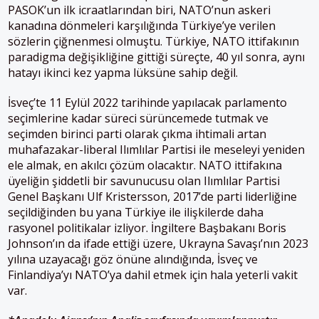
PASOK’un ilk icraatlarından biri, NATO’nun askeri
kanadına dönmeleri karşılığında Türkiye’ye verilen
sözlerin çiğnenmesi olmuştu. Türkiye, NATO ittifakının
paradigma değişikliğine gittiği süreçte, 40 yıl sonra, aynı
hatayı ikinci kez yapma lüksüne sahip değil.
İsveç’te 11 Eylül 2022 tarihinde yapılacak parlamento
seçimlerine kadar süreci sürüncemede tutmak ve
seçimden birinci parti olarak çıkma ihtimali artan
muhafazakar-liberal Ilımlılar Partisi ile meseleyi yeniden
ele almak, en akılcı çözüm olacaktır. NATO ittifakına
üyeliğin şiddetli bir savunucusu olan Ilımlılar Partisi
Genel Başkanı Ulf Kristersson, 2017’de parti liderliğine
seçildiğinden bu yana Türkiye ile ilişkilerde daha
rasyonel politikalar izliyor. İngiltere Başbakanı Boris
Johnson’ın da ifade ettiği üzere, Ukrayna Savaşı’nın 2023
yılına uzayacağı göz önüne alındığında, İsveç ve
Finlandiya’yı NATO’ya dahil etmek için hala yeterli vakit
var.