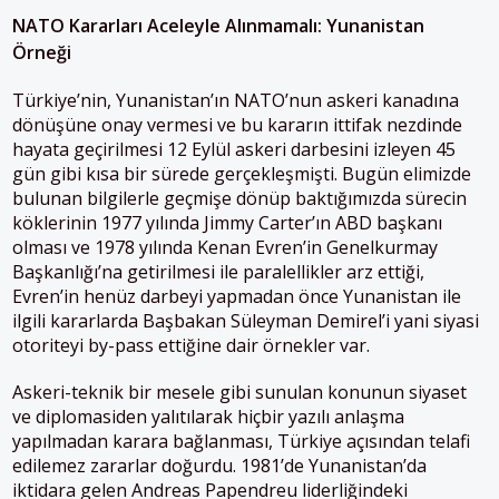
NATO Kararları Aceleyle Alınmamalı: Yunanistan
Örneği
Türkiye’nin, Yunanistan’ın NATO’nun askeri kanadına
dönüşüne onay vermesi ve bu kararın ittifak nezdinde
hayata geçirilmesi 12 Eylül askeri darbesini izleyen 45
gün gibi kısa bir sürede gerçekleşmişti. Bugün elimizde
bulunan bilgilerle geçmişe dönüp baktığımızda sürecin
köklerinin 1977 yılında Jimmy Carter’ın ABD başkanı
olması ve 1978 yılında Kenan Evren’in Genelkurmay
Başkanlığı’na getirilmesi ile paralellikler arz ettiği,
Evren’in henüz darbeyi yapmadan önce Yunanistan ile
ilgili kararlarda Başbakan Süleyman Demirel’i yani siyasi
otoriteyi by-pass ettiğine dair örnekler var.
Askeri-teknik bir mesele gibi sunulan konunun siyaset
ve diplomasiden yalıtılarak hiçbir yazılı anlaşma
yapılmadan karara bağlanması, Türkiye açısından telafi
edilemez zararlar doğurdu. 1981’de Yunanistan’da
iktidara gelen Andreas Papendreu liderliğindeki