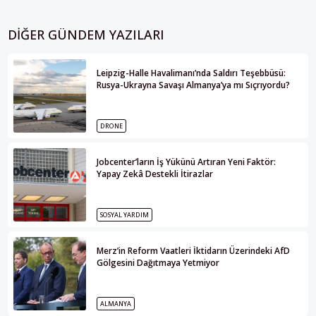
DIĞER GÜNDEM YAZILARI
Leipzig-Halle Havalimanı’nda Saldırı Teşebbüsü:
Rusya-Ukrayna Savaşı Almanya’ya mı Sıçrıyordu?
DRONE
Jobcenter’ların İş Yükünü Artıran Yeni Faktör:
Yapay Zekâ Destekli İtirazlar
SOSYAL YARDIM
Merz’in Reform Vaatleri İktidarın Üzerindeki AfD
Gölgesini Dağıtmaya Yetmiyor
ALMANYA