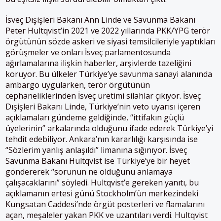
İsveç Dışişleri Bakanı Ann Linde ve Savunma Bakanı
Peter Hultqvist’in 2021 ve 2022 yıllarında PKK/YPG terör
örgütünün sözde askeri ve siyasi temsilcileriyle yaptıkları
görüşmeler ve onları İsveç parlamentosunda
ağırlamalarına ilişkin haberler, arşivlerde tazeliğini
koruyor. Bu ülkeler Türkiye’ye savunma sanayi alanında
ambargo uygularken, terör örgütünün
cephaneliklerinden İsveç üretimi silahlar çıkıyor. İsveç
Dışişleri Bakanı Linde, Türkiye’nin veto uyarısı içeren
açıklamaları gündeme geldiğinde, “ittifakın güçlü
üyelerinin” arkalarında olduğunu ifade ederek Türkiye’yi
tehdit edebiliyor. Ankara’nın kararlılığı karşısında ise
“Sözlerim yanlış anlaşıldı” limanına sığınıyor. İsveç
Savunma Bakanı Hultqvist ise Türkiye’ye bir heyet
göndererek “sorunun ne olduğunu anlamaya
çalışacaklarını” söyledi. Hultqvist’e gereken yanıtı, bu
açıklamanın ertesi günü Stockholm’ün merkezindeki
Kungsatan Caddesi’nde örgüt posterleri ve flamalarını
açan, meşaleler yakan PKK ve uzantıları verdi. Hultqvist