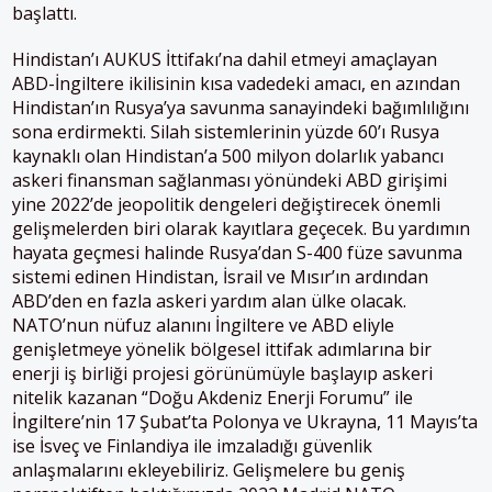
başlattı.
Hindistan’ı AUKUS İttifakı’na dahil etmeyi amaçlayan
ABD-İngiltere ikilisinin kısa vadedeki amacı, en azından
Hindistan’ın Rusya’ya savunma sanayindeki bağımlılığını
sona erdirmekti. Silah sistemlerinin yüzde 60’ı Rusya
kaynaklı olan Hindistan’a 500 milyon dolarlık yabancı
askeri finansman sağlanması yönündeki ABD girişimi
yine 2022’de jeopolitik dengeleri değiştirecek önemli
gelişmelerden biri olarak kayıtlara geçecek. Bu yardımın
hayata geçmesi halinde Rusya’dan S-400 füze savunma
sistemi edinen Hindistan, İsrail ve Mısır’ın ardından
ABD’den en fazla askeri yardım alan ülke olacak.
NATO’nun nüfuz alanını İngiltere ve ABD eliyle
genişletmeye yönelik bölgesel ittifak adımlarına bir
enerji iş birliği projesi görünümüyle başlayıp askeri
nitelik kazanan “Doğu Akdeniz Enerji Forumu” ile
İngiltere’nin 17 Şubat’ta Polonya ve Ukrayna, 11 Mayıs’ta
ise İsveç ve Finlandiya ile imzaladığı güvenlik
anlaşmalarını ekleyebiliriz. Gelişmelere bu geniş