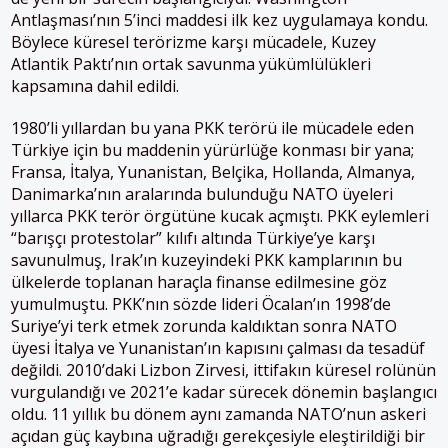
Antlaşması’nın 5’inci maddesi ilk kez uygulamaya kondu.
Böylece küresel terörizme karşı mücadele, Kuzey
Atlantik Paktı’nın ortak savunma yükümlülükleri
kapsamına dahil edildi.
1980’li yıllardan bu yana PKK terörü ile mücadele eden
Türkiye için bu maddenin yürürlüğe konması bir yana;
Fransa, İtalya, Yunanistan, Belçika, Hollanda, Almanya,
Danimarka’nın aralarında bulunduğu NATO üyeleri
yıllarca PKK terör örgütüne kucak açmıştı. PKK eylemleri
“barışçı protestolar” kılıfı altında Türkiye’ye karşı
savunulmuş, Irak’ın kuzeyindeki PKK kamplarının bu
ülkelerde toplanan haraçla finanse edilmesine göz
yumulmuştu. PKK’nın sözde lideri Öcalan’ın 1998’de
Suriye’yi terk etmek zorunda kaldıktan sonra NATO
üyesi İtalya ve Yunanistan’ın kapısını çalması da tesadüf
değildi. 2010’daki Lizbon Zirvesi, ittifakın küresel rolünün
vurgulandığı ve 2021’e kadar sürecek dönemin başlangıcı
oldu. 11 yıllık bu dönem aynı zamanda NATO’nun askeri
açıdan güç kaybına uğradığı gerekçesiyle eleştirildiği bir