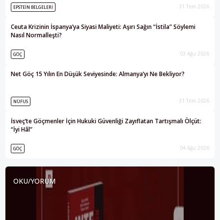
31 Tem 2026
EPSTEIN BELGELERI
Ceuta Krizinin İspanya’ya Siyasi Maliyeti: Aşırı Sağın “İstila” Söylemi
Nasıl Normalleşti?
03 Ağu 2026
GÖÇ
Net Göç 15 Yılın En Düşük Seviyesinde: Almanya’yı Ne Bekliyor?
31 Tem 2026
NÜFUS
İsveç’te Göçmenler İçin Hukuki Güvenliği Zayıflatan Tartışmalı Ölçüt:
“İyi Hâl”
04 Ağu 2026
GÖÇ
OKU/YORUM