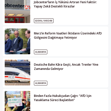
Jobcenter’ların İş Yükünü Artıran Yeni Faktör:
Yapay Zekâ Destekli İtirazlar
SOSYAL YARDIM
Merz’in Reform Vaatleri İktidarın Üzerindeki AfD
Gölgesini Dağıtmaya Yetmiyor
ALMANYA
Deutsche Bahn Kâra Geçti, Ancak Trenler Yine
Zamanında Gelmiyor
ALMANYA
Binden Fazla Hukukçudan Çağrı: “AfD İçin
Yasaklama Süreci Başlatılsın”