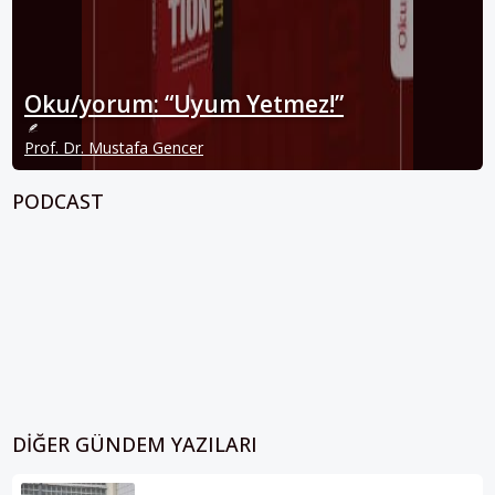
Oku/yorum: “Uyum Yetmez!”
Prof. Dr. Mustafa Gencer
PODCAST
DIĞER GÜNDEM YAZILARI