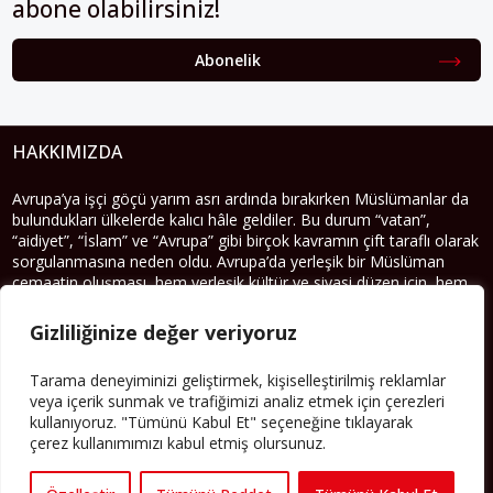
abone olabilirsiniz!
Abonelik
HAKKIMIZDA
Avrupa’ya işçi göçü yarım asrı ardında bırakırken Müslümanlar da
bulundukları ülkelerde kalıcı hâle geldiler. Bu durum “vatan”,
“aidiyet”, “İslam” ve “Avrupa” gibi birçok kavramın çift taraflı olarak
sorgulanmasına neden oldu. Avrupa’da yerleşik bir Müslüman
cemaatin oluşması, hem yerleşik kültür ve siyasi düzen için, hem
de Müslümanlar için yeni sorulara da kapı araladı.
Gizliliğinize değer veriyoruz
Yazının devamı
Tarama deneyiminizi geliştirmek, kişiselleştirilmiş reklamlar
PERSPEKTIF’I SOSYAL MEDYADA TAKIP EDEBILIRSINIZ
veya içerik sunmak ve trafiğimizi analiz etmek için çerezleri
kullanıyoruz. "Tümünü Kabul Et" seçeneğine tıklayarak
çerez kullanımımızı kabul etmiş olursunuz.