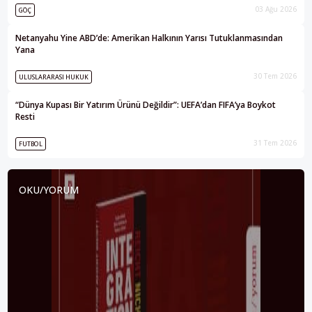
03 Ağu 2026
GÖÇ
Netanyahu Yine ABD’de: Amerikan Halkının Yarısı Tutuklanmasından
Yana
30 Tem 2026
ULUSLARARASI HUKUK
“Dünya Kupası Bir Yatırım Ürünü Değildir”: UEFA’dan FIFA’ya Boykot
Resti
31 Tem 2026
FUTBOL
OKU/YORUM