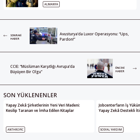
ALMANYA
Avusturya’da Luxor Operasyonu: “Ups,
SONRAKI
Pardon!”
HABER
CCIE: “Müslüman Karşıtlığı Avrupa’da
ÖNCEKI
Büyüyen Bir Olgu”
HABER
SON YÜKLENENLER
Yapay Zekâ Şirketlerinin Yeni Veri Madeni:
Jobcenter’ların İş Yükü
Kesilip Taranan ve İmha Edilen Kitaplar
Yapay Zekâ Destekli İti
ANTHROPIC
SOSYAL YARDIM