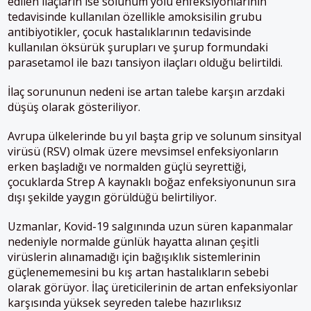
edilen ilaçların ise solunum yolu enfeksiyonlarının
tedavisinde kullanılan özellikle amoksisilin grubu
antibiyotikler, çocuk hastalıklarının tedavisinde
kullanılan öksürük şurupları ve şurup formundaki
parasetamol ile bazı tansiyon ilaçları olduğu belirtildi.
İlaç sorununun nedeni ise artan talebe karşın arzdaki
düşüş olarak gösteriliyor.
Avrupa ülkelerinde bu yıl başta grip ve solunum sinsityal
virüsü (RSV) olmak üzere mevsimsel enfeksiyonların
erken başladığı ve normalden güçlü seyrettiği,
çocuklarda Strep A kaynaklı boğaz enfeksiyonunun sıra
dışı şekilde yaygın görüldüğü belirtiliyor.
Uzmanlar, Kovid-19 salgınında uzun süren kapanmalar
nedeniyle normalde günlük hayatta alınan çeşitli
virüslerin alınamadığı için bağışıklık sistemlerinin
güçlenememesini bu kış artan hastalıkların sebebi
olarak görüyor. İlaç üreticilerinin de artan enfeksiyonlar
karşısında yüksek seyreden talebe hazırlıksız