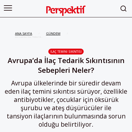
ANA SAYFA
GÜNDEM
/
/
Avrupa’da İlaç Tedarik
Sıkıntısının Sebepleri Neler?
İLAÇ TEMINI SIKINTISI
Avrupa’da İlaç Tedarik Sıkıntısının
Sebepleri Neler?
Avrupa ülkelerinde bir süredir devam
eden ilaç temini sıkıntısı sürüyor, özellikle
antibiyotikler, çocuklar için öksürük
şurubu ve ateş düşürücüler ile
tansiyon ilaçlarının bulunmasında sorun
olduğu belirtiliyor.