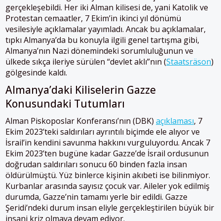
gerçekleşebildi. Her iki Alman kilisesi de, yani Katolik ve
Protestan cemaatler, 7 Ekim’in ikinci yıl dönümü
vesilesiyle açıklamalar yayımladı. Ancak bu açıklamalar,
tıpkı Almanya’da bu konuyla ilgili genel tartışma gibi,
Almanya’nın Nazi dönemindeki sorumluluğunun ve
ülkede sıkça ileriye sürülen “devlet aklı”nın (
Staatsräson
)
gölgesinde kaldı.
Almanya’daki Kiliselerin Gazze
Konusundaki Tutumları
Alman Piskoposlar Konferansı’nın (DBK)
açıklaması
, 7
Ekim 2023’teki saldırıları ayrıntılı biçimde ele alıyor ve
İsrail’in kendini savunma hakkını vurguluyordu. Ancak 7
Ekim 2023’ten bugüne kadar Gazze’de İsrail ordusunun
doğrudan saldırıları sonucu 60 binden fazla insan
öldürülmüştü. Yüz binlerce kişinin akıbeti ise bilinmiyor.
Kurbanlar arasında sayısız çocuk var. Aileler yok edilmiş
durumda, Gazze’nin tamamı yerle bir edildi. Gazze
Şeridi’ndeki durum insan eliyle gerçekleştirilen büyük bir
insani kriz olmaya devam ediyor.