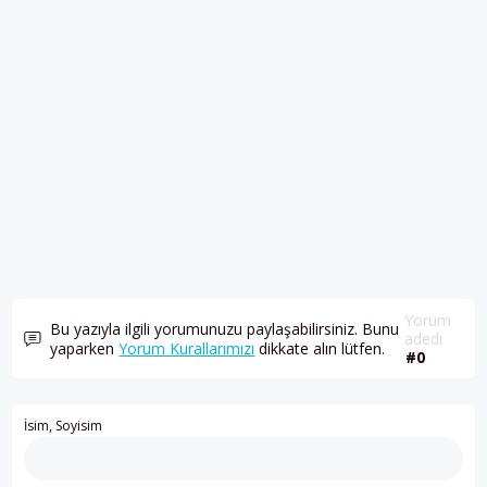
Yorum
Bu yazıyla ilgili yorumunuzu paylaşabilirsiniz. Bunu
adedi
yaparken
Yorum Kurallarımızı
dikkate alın lütfen.
#0
İsim, Soyisim