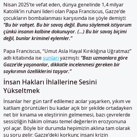
Nisan 2025’te vefat eden, dünya genelinde 1,4 milyar
Katolik’in ruhani lideri olan Papa Franciscus, Gazze’de
çocukların bombalanması karşısında ise şöyle demişti:
“Bu bir vahşet. Bu bir savaş değil. Bunu söylemek istiyorum
çünkü insanın kalbine dokunuyor. (…) Bu bir savaş biçimi
değil, bunlar kriminel eylemler.”
Papa Franciscus, “Umut Asla Hayal Kırıklığına Uğratmaz”
adlı kitabında ise
şunları
yazmıştı:
“Bazı uzmanlara göre
Gazze’de yaşananlar, dikkatle incelenmesi gereken bir
soykırımın özelliklerini taşıyor.”
İnsan Hakları İhlallerine Sesini
Yükseltmek
İnsanlar her gün tarif edilemez acılar yaşarken, yıkım ve
katliam görüntüleri bu kadar açık bir şekilde ortadayken
net bir kınama ve eleştirinin gelmemesi, bazı çevrelerde
sessizliğin hâkim olması temel değerlerin erozyonuna
yol açar. Böyle bir durumda hepimizin aklına tam olarak
şu soru gelir: Gazze’deki korkunç insani krizin