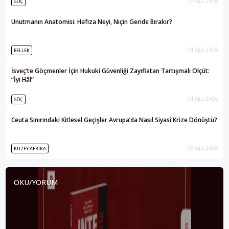
03 Ağu 2026
GÖÇ
Unutmanın Anatomisi: Hafıza Neyi, Niçin Geride Bırakır?
04 Ağu 2026
BELLEK
İsveç’te Göçmenler İçin Hukuki Güvenliği Zayıflatan Tartışmalı Ölçüt:
“İyi Hâl”
04 Ağu 2026
GÖÇ
Ceuta Sınırındaki Kitlesel Geçişler Avrupa’da Nasıl Siyasi Krize Dönüştü?
03 Ağu 2026
KUZEY AFRIKA
OKU/YORUM