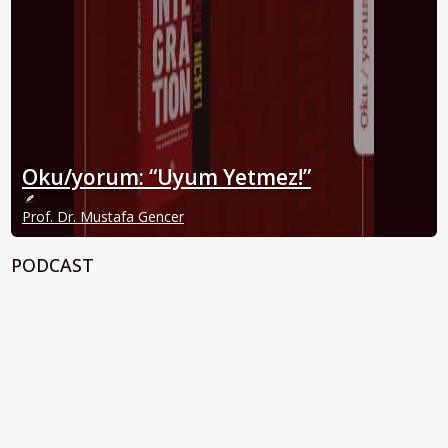
Oku/yorum: “Uyum Yetmez!”
Prof. Dr. Mustafa Gencer
PODCAST