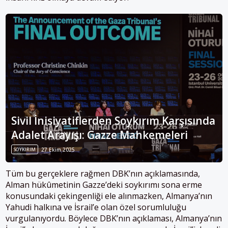
Sivil İnisiyatiflerden Soykırım Karşısında
Adalet Arayışı: Gazze Mahkemeleri
SOYKIRIM
27 Ekim 2025
Tüm bu gerçeklere rağmen DBK’nın açıklamasında,
Alman hükûmetinin Gazze’deki soykırımı sona erme
konusundaki çekingenliği ele alınmazken, Almanya’nın
Yahudi halkına ve İsrail’e olan özel sorumluluğu
vurgulanıyordu. Böylece DBK’nın açıklaması, Almanya’nın