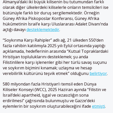
Almanya’daki iki büyük kilisenin bu tutumundan farklı
olarak diğer ülkelerdeki kiliselerle onların temsilcileri ise
bütünüyle farklı bir duruş sergilemektedir. Örneğin
Güney Afrika Piskoposlar Konferansı, Güney Afrika
hükûmetinin İsrail’e karşı Uluslararası Adalet Divanı’nda
açtığı davayı
desteklemektedir
.
“Soykırıma Karşı Rahipler” adlı ağ, 21 ülkeden 550’den
fazla rahibin katılımıyla 2025 yılı Eylül ortasında yaptığı
açıklamada, hedeflerinin arasında “Kutsal Topraklardaki
Hristiyan topluluklarını desteklemek; şu anda
Filistinlilere karşı işlenenler gibi her türlü savaş suçunu
ve soykırım biçimini kınamak; uzlaşma ve hesap
verebilirlik kültürünü teşvik etmek” olduğunu
belirtiyor
.
580 milyondan fazla Hristiyan’ı temsil eden Dünya
Kiliseler Konseyi (WCC), 2025 Haziran ayında “Filistin ve
İsrail’deki apartheid, işgal ve cezasızlığın sona
erdirilmesi” çağrısında bulunmuştu ve Gazze’deki
eylemlerin bir soykırım oluşturabileceğini ifade
etmişti
.