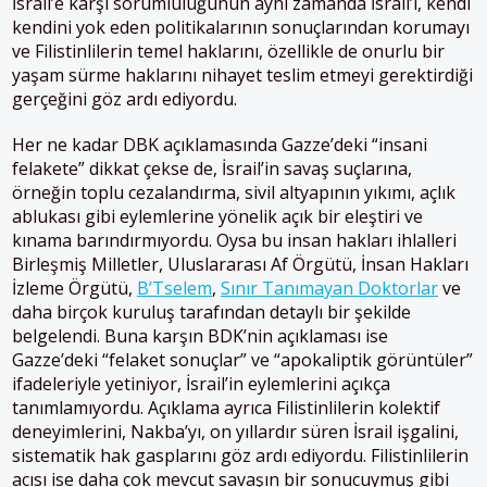
İsrail’e karşı sorumluluğunun aynı zamanda İsrail’i, kendi
kendini yok eden politikalarının sonuçlarından korumayı
ve Filistinlilerin temel haklarını, özellikle de onurlu bir
yaşam sürme haklarını nihayet teslim etmeyi gerektirdiği
gerçeğini göz ardı ediyordu.
Her ne kadar DBK açıklamasında Gazze’deki “insani
felakete” dikkat çekse de, İsrail’in savaş suçlarına,
örneğin toplu cezalandırma, sivil altyapının yıkımı, açlık
ablukası gibi eylemlerine yönelik açık bir eleştiri ve
kınama barındırmıyordu. Oysa bu insan hakları ihlalleri
Birleşmiş Milletler, Uluslararası Af Örgütü, İnsan Hakları
İzleme Örgütü,
B’Tselem
,
Sınır Tanımayan Doktorlar
ve
daha birçok kuruluş tarafından detaylı bir şekilde
belgelendi. Buna karşın BDK’nin açıklaması ise
Gazze’deki “felaket sonuçlar” ve “apokaliptik görüntüler”
ifadeleriyle yetiniyor, İsrail’in eylemlerini açıkça
tanımlamıyordu. Açıklama ayrıca Filistinlilerin kolektif
deneyimlerini, Nakba’yı, on yıllardır süren İsrail işgalini,
sistematik hak gasplarını göz ardı ediyordu. Filistinlilerin
acısı ise daha çok mevcut savaşın bir sonucuymuş gibi