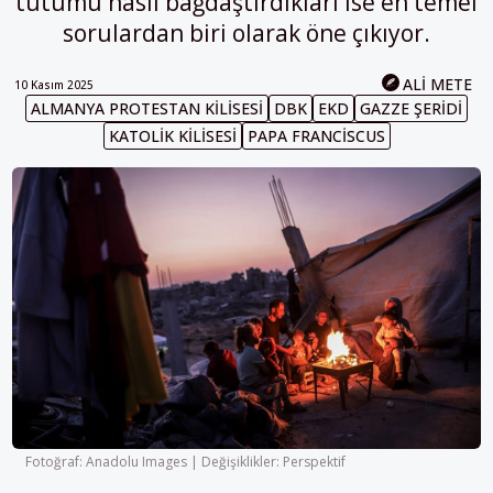
tutumu nasıl bağdaştırdıkları ise en temel
sorulardan biri olarak öne çıkıyor.
ALI METE
10 Kasım 2025
ALMANYA PROTESTAN KILISESI
DBK
EKD
GAZZE ŞERIDI
KATOLIK KILISESI
PAPA FRANCISCUS
Fotoğraf: Anadolu Images | Değişiklikler: Perspektif