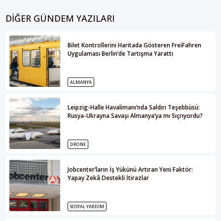
DIĞER GÜNDEM YAZILARI
Bilet Kontrollerini Haritada Gösteren FreiFahren
Uygulaması Berlin’de Tartışma Yarattı
ALMANYA
Leipzig-Halle Havalimanı’nda Saldırı Teşebbüsü:
Rusya-Ukrayna Savaşı Almanya’ya mı Sıçrıyordu?
DRONE
Jobcenter’ların İş Yükünü Artıran Yeni Faktör:
Yapay Zekâ Destekli İtirazlar
SOSYAL YARDIM