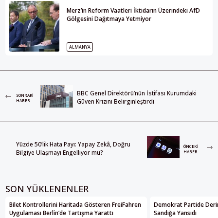
Merz’in Reform Vaatleri İktidarın Üzerindeki AfD
Gölgesini Dağıtmaya Yetmiyor
ALMANYA
BBC Genel Direktörü’nün İstifası Kurumdaki
SONRAKI
Güven Krizini Belirginleştirdi
HABER
Yüzde 50’lik Hata Payı: Yapay Zekâ, Doğru
ÖNCEKI
Bilgiye Ulaşmayı Engelliyor mu?
HABER
SON YÜKLENENLER
Bilet Kontrollerini Haritada Gösteren FreiFahren
Demokrat Partide Deri
Uygulaması Berlin’de Tartışma Yarattı
Sandığa Yansıdı