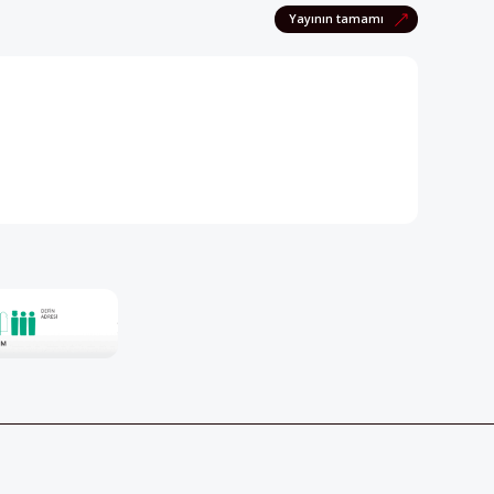
pektif dergisini edinmek için
irsiniz!