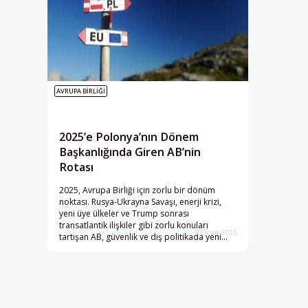
AVRUPA BIRLIĞI
2025’e Polonya’nın Dönem
Başkanlığında Giren AB’nin
Rotası
2025, Avrupa Birliği için zorlu bir dönüm
noktası. Rusya-Ukrayna Savaşı, enerji krizi,
yeni üye ülkeler ve Trump sonrası
transatlantik ilişkiler gibi zorlu konuları
3 Ocak 2025
tartışan AB, güvenlik ve dış politikada yeni
yön arayışında. Polonya’nın bu süreçteki
dönem başkanlığı kritik bir rol oynayabilir.