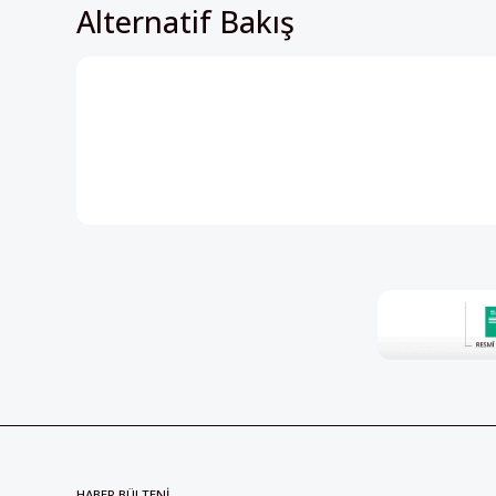
HABER BÜLTENİ
Perspektif’in içeriklerinden h
olmak için kayıt olun