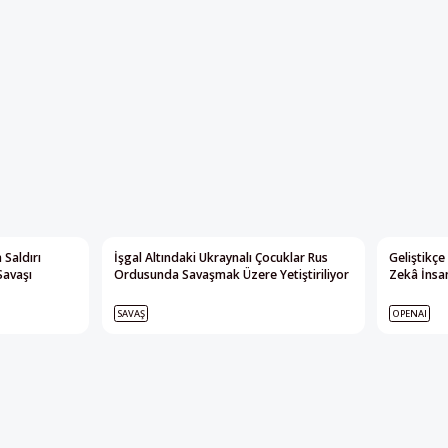
 Saldırı
İşgal Altındaki Ukraynalı Çocuklar Rus
Geliştikçe
Savaşı
Ordusunda Savaşmak Üzere Yetiştiriliyor
Zekâ İnsan
SAVAŞ
OPENAI
Yayının tamamı