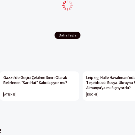
Daha fazla
Gazze’de Geçici Çekilme Sınırı Olarak
Leipzig-Halle Havalimanı’nda
Belirlenen “Sarı Hat” Kalıcılaşıyor mu?
Teşebbüsü: Rusya-Ukrayna 
Almanya’ya mı Sıçrıyordu?
ATEŞKES
DRONE
e