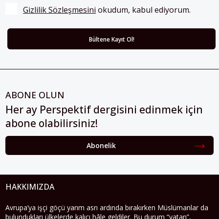
Gizlilik Sözleşmesini
 okudum, kabul ediyorum.
ABONE OLUN
Her ay Perspektif dergisini edinmek için
abone olabilirsiniz!
Abonelik
HAKKIMIZDA
Avrupa’ya işçi göçü yarım asrı ardında bırakırken Müslümanlar da
bulundukları ülkelerde kalıcı hâle geldiler. Bu durum “vatan”,