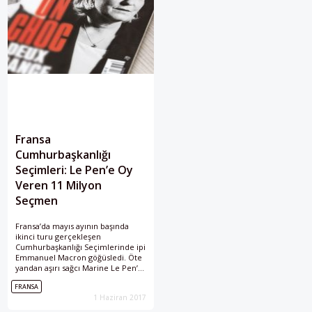
Fransa
Cumhurbaşkanlığı
Seçimleri: Le Pen’e Oy
Veren 11 Milyon
Seçmen
Fransa’da mayıs ayının başında
ikinci turu gerçekleşen
Cumhurbaşkanlığı Seçimlerinde ipi
Emmanuel Macron göğüsledi. Öte
yandan aşırı sağcı Marine Le Pen’e
oy veren 11 milyon seçmenin
FRANSA
motivasyonlarını incelemek önem
1 Haziran 2017
taşıyor.