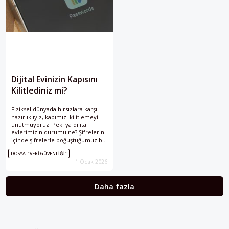
Dijital Evinizin Kapısını
Kilitlediniz mi?
Fiziksel dünyada hırsızlara karşı
hazırlıklıyız, kapımızı kilitlemeyi
unutmuyoruz. Peki ya dijital
evlerimizin durumu ne? Şifrelerin
içinde şifrelerle boğuştuğumuz bu
çağda, ihtiyacımız olan tam
DOSYA: "VERI GÜVENLIĞI"
kapsamlı veri güvenliği aslında çok
1 Ocak 2026
uzağımızda değil. Hatta çözüm,
bizzat alışkanlıklarımızda saklı.
Daha fazla