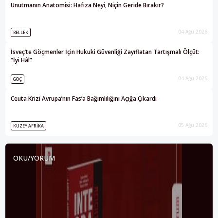
Unutmanın Anatomisi: Hafıza Neyi, Niçin Geride Bırakır?
04 Ağu 2026
BELLEK
İsveç’te Göçmenler İçin Hukuki Güvenliği Zayıflatan Tartışmalı Ölçüt:
“İyi Hâl”
04 Ağu 2026
GÖÇ
Ceuta Krizi Avrupa’nın Fas’a Bağımlılığını Açığa Çıkardı
05 Ağu 2026
KUZEY AFRIKA
OKU/YORUM