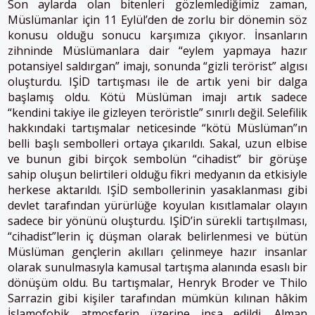
Son aylarda olan bitenleri gözlemlediğimiz zaman,
Müslümanlar için 11 Eylül’den de zorlu bir dönemin söz
konusu olduğu sonucu karşımıza çıkıyor. İnsanların
zihninde Müslümanlara dair “eylem yapmaya hazır
potansiyel saldırgan” imajı, sonunda “gizli terörist” algısı
oluşturdu. IŞİD tartışması ile de artık yeni bir dalga
başlamış oldu. Kötü Müslüman imajı artık sadece
“kendini takiye ile gizleyen teröristle” sınırlı değil. Selefilik
hakkındaki tartışmalar neticesinde “kötü Müslüman”ın
belli başlı sembolleri ortaya çıkarıldı. Sakal, uzun elbise
ve bunun gibi birçok sembolün “cihadist” bir görüşe
sahip oluşun belirtileri olduğu fikri medyanın da etkisiyle
herkese aktarıldı. IŞİD sembollerinin yasaklanması gibi
devlet tarafından yürürlüğe koyulan kısıtlamalar olayın
sadece bir yönünü oluşturdu. IŞİD’in sürekli tartışılması,
“cihadist”lerin iç düşman olarak belirlenmesi ve bütün
Müslüman gençlerin akılları çelinmeye hazır insanlar
olarak sunulmasıyla kamusal tartışma alanında esaslı bir
dönüşüm oldu. Bu tartışmalar, Henryk Broder ve Thilo
Sarrazin gibi kişiler tarafından mümkün kılınan hâkim
İslamofobik atmosferin üzerine inşa edildi. Alman