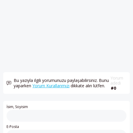
Yorum
Bu yazıyla ilgili yorumunuzu paylaşabilirsiniz. Bunu
adedi
yaparken
Yorum Kurallarımızı
dikkate alın lütfen.
#0
İsim, Soyisim
E-Posta