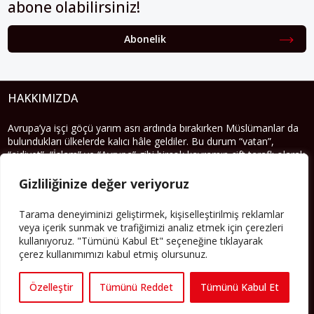
abone olabilirsiniz!
Abonelik
HAKKIMIZDA
Avrupa’ya işçi göçü yarım asrı ardında bırakırken Müslümanlar da
bulundukları ülkelerde kalıcı hâle geldiler. Bu durum “vatan”,
“aidiyet”, “İslam” ve “Avrupa” gibi birçok kavramın çift taraflı olarak
sorgulanmasına neden oldu. Avrupa’da yerleşik bir Müslüman
cemaatin oluşması, hem yerleşik kültür ve siyasi düzen için, hem
Gizliliğinize değer veriyoruz
de Müslümanlar için yeni sorulara da kapı araladı.
Tarama deneyiminizi geliştirmek, kişiselleştirilmiş reklamlar
Yazının devamı
veya içerik sunmak ve trafiğimizi analiz etmek için çerezleri
kullanıyoruz. "Tümünü Kabul Et" seçeneğine tıklayarak
çerez kullanımımızı kabul etmiş olursunuz.
PERSPEKTIF’I SOSYAL MEDYADA TAKIP EDEBILIRSINIZ
Özelleştir
Tümünü Reddet
Tümünü Kabul Et