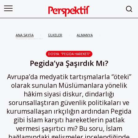
ANA SAYFA
ÜLKELER
ALMANYA
/
/
/
Pegida’ya Şaşırdık Mı?
DOSYA: "PEGIDA HAREKETI"
Pegida’ya Şaşırdık Mı?
Avrupa’da medyatik tartışmalarla “öteki”
olarak sunulan Müslümanlara yönelik
hâkim siyasi diskur, dindarlığı
sorunsallaştıran güvenlik politikaları ve
kurumsallaşan ırkçılığın ardından Pegida
gibi İslam karşıtı hareketlerin patlak
vermesi şaşırtıcı mı? Bu soru, İslam
bağlamındaki gelişmeler incelendiğinde