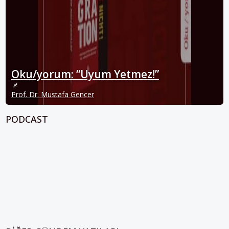
Oku/yorum: “Uyum Yetmez!”
Prof. Dr. Mustafa Gencer
PODCAST