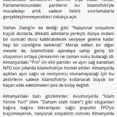
Parlamentosundaki partilerin bu İslamofobi’yle
mücadeleyi artık sadece belirli sınırlamalarla
gerçekleştiremeyecekleri oldukça açık.
Stefan Zweig’ın da dediği gibi: “Nasyonal sosyalizm
küçük dozlarla, dikkatli adımlarla yerleşti; dünya vicdanı
bir sonraki dozu kaldırabilecek seviyeye gelene kadar
hep bir süreliğine beklendi.” Merak edilen bir diğer
mesele de, İslamofobik ajandaya sahip geniş bir
oluşumun ortaya çıkmasının ne zaman vuku bulacağı idi.
Almanya’daki “Pro” ön ekli partiler ve aşırı sağ kanattan
NPD son yıllarda İslamofobi’ye hizmet ettiler. Almanya’da
açıktan aşırı sağcı ve revizyoncu olunamayacağı için bu
aktörlerin sadece İslamofobi’yi kullanarak büyük bir
başarı elde edebilmeleri pek de kolay değildi.
Almanya’daki bazı gözlemciler, Avusturya’da “İslam
Yerine Yurt” (Alm. “Daham statt Islam”) gibi sloganları
bağıra bağıra tekrarlayan sağcı popülist FPÖ’yü
küçümseyerek, nasyonal sosyalizm sonrası Almanya’da