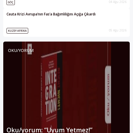
04 Ağu 2026
GÖÇ
Ceuta Krizi Avrupa’nın Fas’a Bağımlılığını Açığa Çıkardı
05 Ağu 2026
KUZEY AFRIKA
OKU/YORUM
Oku/yorum: “Uyum Yetmez!”