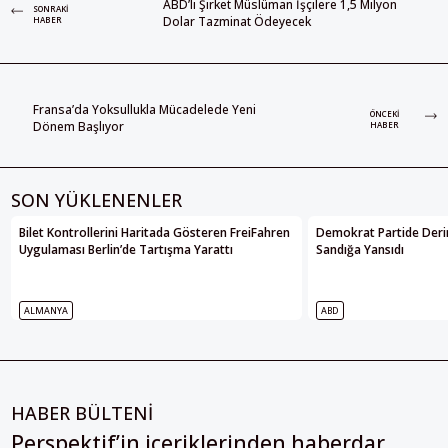
ABD’li Şirket Müslüman İşçilere 1,5 Milyon
SONRAKI
Dolar Tazminat Ödeyecek
HABER
Fransa’da Yoksullukla Mücadelede Yeni
ÖNCEKI
Dönem Başlıyor
HABER
SON YÜKLENENLER
Bilet Kontrollerini Haritada Gösteren FreiFahren
Demokrat Partide Deri
Uygulaması Berlin’de Tartışma Yarattı
Sandığa Yansıdı
ALMANYA
ABD
HABER BÜLTENİ
Perspektif’in içeriklerinden haberdar