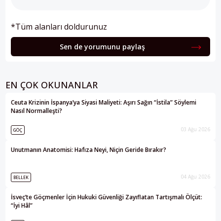
*Tüm alanları doldurunuz
Sen de yorumunu paylaş
EN ÇOK OKUNANLAR
Ceuta Krizinin İspanya’ya Siyasi Maliyeti: Aşırı Sağın “İstila” Söylemi
Nasıl Normalleşti?
03 Ağu 2026
GÖÇ
Unutmanın Anatomisi: Hafıza Neyi, Niçin Geride Bırakır?
04 Ağu 2026
BELLEK
İsveç’te Göçmenler İçin Hukuki Güvenliği Zayıflatan Tartışmalı Ölçüt:
“İyi Hâl”