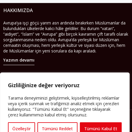
HAKKIMIZDA
Avrupa’ya işçi göçü yarım asrı ardında bırakırken Müslümanlar da
bulundukları ülkelerde kalıcı hâle geldiler. Bu durum “vatan”,
“aidiyet”, “İslam” ve “Avrupa” gibi birçok kavramın çift taraflı olarak
sorgulanmasına neden oldu. Avrupa’da yerleşik bir Müslüman
cemaatin oluşması, hem yerleşik kültür ve siyasi düzen için, hem
de Müslümanlar için yeni sorulara da kapı araladı.
Yazının devamı
PERSPEKTIF’I SOSYAL MEDYADA TAKIP EDEBILIRSINIZ
Gizliliğinize değer veriyoruz
Tarama deneyiminizi geliştirmek, kişiselleştirilmiş reklamlar
veya içerik sunmak ve trafiğimizi analiz etmek için çerezleri
kullanıyoruz. "Tümünü Kabul Et" seçeneğine tıklayarak
çerez kullanımımızı kabul etmiş olursunuz.
Özelleştir
Tümünü Reddet
Tümünü Kabul Et