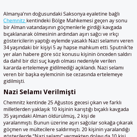
Almanya’nın doğusundaki Saksonya eyaletine bağlı
Chemnitz
kentindeki Bölge Mahkemesi geçen ay sonu
bir Alman vatandaşının göçmenlerle girdiği kavgada
bıçaklanarak ölmesinin ardından aşırı sağcı ve ırkçı
göstericilerin yaptığı eylemde yasaklı Nazi selamını veren
34 yaşındaki bir kişiyi 5 ay hapse mahkum etti. Sputnik’te
yer alan habere göre söz konusu kişinin önceden saldırı
da dahil bir dizi suç kaydı olması nedeniyle verilen
kararda ertelemeye gidilmediği açıklandı. Nazi selamı
veren bir başka eylemcinin ise cezasında ertelemeye
gidilmişti.
Nazi Selamı Verilmişti
Chemnitz kentinde 25 Ağustos gecesi çıkan ve farklı
milletlerden yaklaşık 10 kişinin karıştığı bıçaklı kavgada
35 yaşındaki Alman öldürülmüş, 2 kişi de
yaralanmıştı. Bunun üzerine aşırı sağcılar sokağa çıkarak
göçmen ve mültecilere saldırmıştı. 20 kişinin yaralandığı
gösterilerde “Nazi selamı” vermekten dolayı da 10 kişi