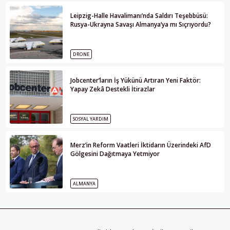
Leipzig-Halle Havalimanı’nda Saldırı Teşebbüsü:
Rusya-Ukrayna Savaşı Almanya’ya mı Sıçrıyordu?
DRONE
Jobcenter’ların İş Yükünü Artıran Yeni Faktör:
Yapay Zekâ Destekli İtirazlar
SOSYAL YARDIM
Merz’in Reform Vaatleri İktidarın Üzerindeki AfD
Gölgesini Dağıtmaya Yetmiyor
ALMANYA