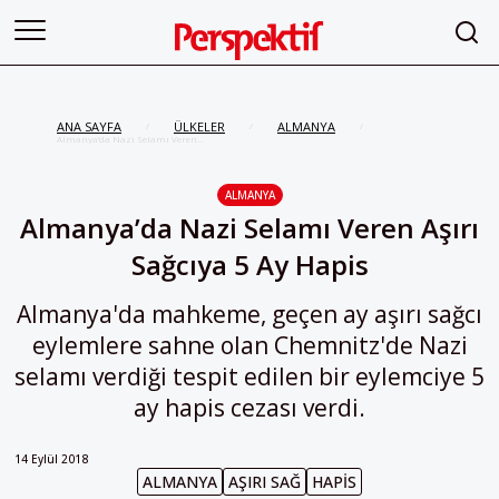
ANA SAYFA
ÜLKELER
ALMANYA
/
/
/
Almanya’da Nazi Selamı Veren
Aşırı Sağcıya 5 Ay Hapis
ALMANYA
Almanya’da Nazi Selamı Veren Aşırı
Sağcıya 5 Ay Hapis
Almanya'da mahkeme, geçen ay aşırı sağcı
eylemlere sahne olan Chemnitz'de Nazi
selamı verdiği tespit edilen bir eylemciye 5
ay hapis cezası verdi.
14 Eylül 2018
ALMANYA
AŞIRI SAĞ
HAPIS