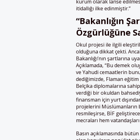
kurum olarak lanse edilme
itidallığı ilke edinmiştir.”
“Bakanlığın Şa
Özgürlüğüne S
Okul projesi ile ilgili eleş
olduğuna dikkat çekti. Ancak
Bakanlığı’nın şartlarına uy
Açıklamada, “Bu demek oluyo
ve Yahudi cemaatlerin bunu 
dediğimizde, Flaman eğitim m
Belçika diplomalarına sahip
verdiği bir okuldan bahsedi
finansman için yurt dışından
projelerini Müslümanların ba
resmileşirse, BİF geliştirece
mecraları hem vatandaşları b
Basın açıklamasında bütün 