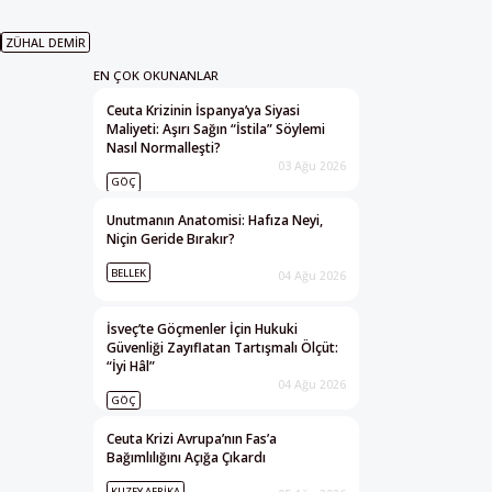
ZÜHAL DEMIR
EN ÇOK OKUNANLAR
Ceuta Krizinin İspanya’ya Siyasi
Maliyeti: Aşırı Sağın “İstila” Söylemi
Nasıl Normalleşti?
03 Ağu 2026
GÖÇ
Unutmanın Anatomisi: Hafıza Neyi,
Niçin Geride Bırakır?
BELLEK
04 Ağu 2026
İsveç’te Göçmenler İçin Hukuki
Güvenliği Zayıflatan Tartışmalı Ölçüt:
“İyi Hâl”
04 Ağu 2026
GÖÇ
Ceuta Krizi Avrupa’nın Fas’a
Bağımlılığını Açığa Çıkardı
KUZEY AFRIKA