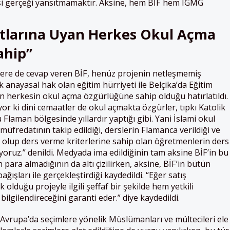
si gerçeği yansıtmamaktır. Aksine, hem BİF hem IGMG
rtlarına Uyan Herkes Okul Açma
ahip”
tirilere de cevap veren BİF, henüz projenin netleşmemiş
 anayasal hak olan eğitim hürriyeti ile Belçika’da Eğitim
an herkesin okul açma özgürlüğüne sahip olduğu hatırlatıldı.
r ki dini cemaatler de okul açmakta özgürler, tıpkı Katolik
Flaman bölgesinde yıllardır yaptığı gibi. Yani İslami okul
üfredatının takip edildiği, derslerin Flamanca verildiği ve
 olup ders verme kriterlerine sahip olan öğretmenlerin ders
yoruz.” denildi. Medyada ima edildiğinin tam aksine BİF’in bu
 para almadığının da altı çizilirken, aksine, BİF’in bütün
ğışları ile gerçekleştirdiği kaydedildi. “Eğer satış
k olduğu projeyle ilgili şeffaf bir şekilde hem yetkili
ilgilendireceğini garanti eder.” diye kaydedildi.
Avrupa’da seçimlere yönelik Müslümanları ve mültecileri ele