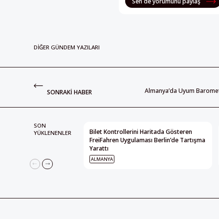
Sen de yorumunu paylaş
DIĞER GÜNDEM YAZILARI
Almanya’da Uyum Barometre
SONRAKI HABER
SON
Bilet Kontrollerini Haritada Gösteren
YÜKLENENLER
FreiFahren Uygulaması Berlin’de Tartışma
Yarattı
ALMANYA