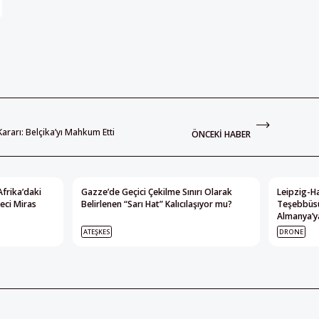
rarı: Belçika’yı Mahkum Etti
ÖNCEKI HABER
Afrika’daki
Gazze’de Geçici Çekilme Sınırı Olarak
Leipzig-Ha
eci Miras
Belirlenen “Sarı Hat” Kalıcılaşıyor mu?
Teşebbüsü
Almanya’ya
ATEŞKES
DRONE