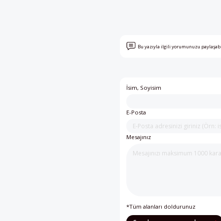
Bu yazıyla ilgili yorumunuzu paylaşab
İsim, Soyisim
E-Posta
Mesajınız
*Tüm alanları doldurunuz