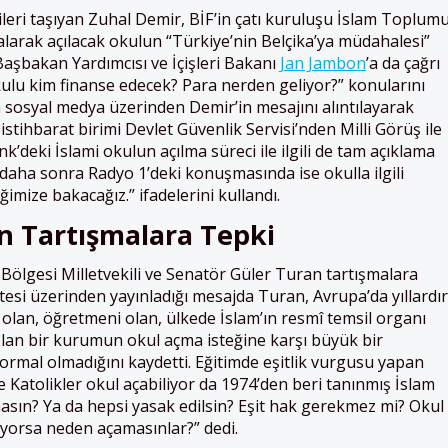
ileri taşıyan Zuhal Demir, BİF’in çatı kuruluşu İslam Toplum
alarak açılacak okulun “Türkiye’nin Belçika’ya müdahalesi”
a Başbakan Yardımcısı ve İçişleri Bakanı
Jan Jambon
’a da çağrı
ulu kim finanse edecek? Para nerden geliyor?” konularını
ya sosyal medya üzerinden Demir’in mesajını alıntılayarak
stihbarat birimi Devlet Güvenlik Servisi’nden Milli Görüş ile
Genk’deki İslami okulun açılma süreci ile ilgili de tam açıklama
, daha sonra Radyo 1’deki konuşmasında ise okulla ilgili
imize bakacağız.” ifadelerini kullandı.
n Tartışmalara Tepki
ölgesi Milletvekili ve Senatör Güler Turan tartışmalara
itesi üzerinden yayınladığı mesajda Turan, Avrupa’da yıllardır
u olan, öğretmeni olan, ülkede İslam’ın resmî temsil organı
i olan bir kurumun okul açma isteğine karşı büyük bir
rmal olmadığını kaydetti. Eğitimde eşitlik vurgusu yapan
e Katolikler okul açabiliyor da 1974’den beri tanınmış İslam
lmasın? Ya da hepsi yasak edilsin? Eşit hak gerekmez mi? Okul
iliyorsa neden açamasınlar?” dedi.