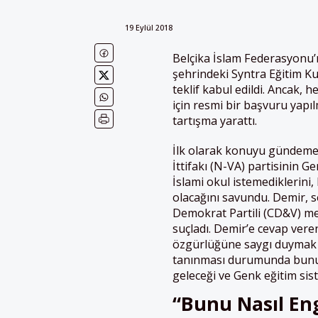
19 Eylül 2018
Belçika İslam Federasyonu’
şehrindeki Syntra Eğitim Ku
teklif kabul edildi. Ancak, 
için resmi bir başvuru yapı
tartışma yarattı.
İlk olarak konuyu gündeme,
İttifakı (N-VA) partisinin 
İslami okul istemediklerini
olacağını savundu. Demir, 
Demokrat Partili (CD&V) m
suçladı.
Demir’e cevap veren
özgürlüğüne saygı duymak ge
tanınması durumunda bunun 
geleceği ve Genk eğitim sis
“Bunu Nasıl En