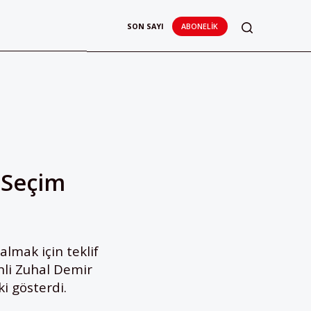
SON SAYI
ABONELIK
ı Seçim
almak için teklif
nli Zuhal Demir
ki gösterdi.