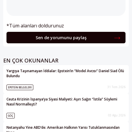
*Tüm alanları doldurunuz
Sen de yorumunu paylaş
EN ÇOK OKUNANLAR
Yargıya Taşınamayan İddialar: Epstein’in “Model Avcısı” Daniel Siad Ölü
Bulundu
31 Tem 2026
EPSTEIN BELGELERI
Ceuta Krizinin İspanya’ya Siyasi Maliyeti: Aşırı Sağın “İstila” Söylemi
Nasıl Normalleşti?
03 Ağu 2026
GÖÇ
Netanyahu Yine ABD’de: Amerikan Halkının Yarısı Tutuklanmasından