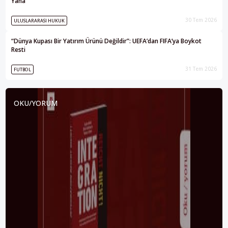
Yana
30 Tem 2026
ULUSLARARASI HUKUK
“Dünya Kupası Bir Yatırım Ürünü Değildir”: UEFA’dan FIFA’ya Boykot
Resti
31 Tem 2026
FUTBOL
OKU/YORUM