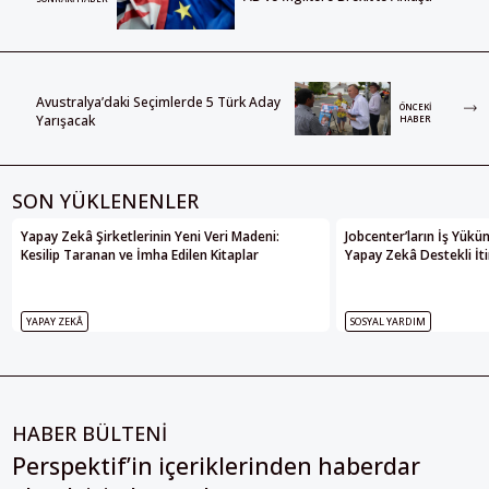
Avustralya’daki Seçimlerde 5 Türk Aday
ÖNCEKI
Yarışacak
HABER
SON YÜKLENENLER
Yapay Zekâ Şirketlerinin Yeni Veri Madeni:
Jobcenter’ların İş Yükü
Kesilip Taranan ve İmha Edilen Kitaplar
Yapay Zekâ Destekli İti
YAPAY ZEKÂ
SOSYAL YARDIM
HABER BÜLTENİ
Perspektif’in içeriklerinden haberdar