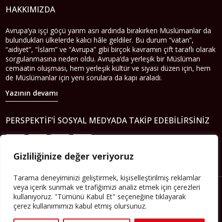
HAKKIMIZDA
Avrupa’ya işçi göçü yarım asrı ardında bırakırken Müslümanlar da
bulundukları ülkelerde kalıcı hâle geldiler. Bu durum “vatan”,
“aidiyet”, “İslam” ve “Avrupa” gibi birçok kavramın çift taraflı olarak
sorgulanmasına neden oldu. Avrupa’da yerleşik bir Müslüman
cemaatin oluşması, hem yerleşik kültür ve siyasi düzen için, hem
de Müslümanlar için yeni sorulara da kapı araladı.
Yazının devamı
PERSPEKTIF’I SOSYAL MEDYADA TAKIP EDEBILIRSINIZ
Gizliliğinize değer veriyoruz
Tarama deneyiminizi geliştirmek, kişiselleştirilmiş reklamlar
veya içerik sunmak ve trafiğimizi analiz etmek için çerezleri
kullanıyoruz. "Tümünü Kabul Et" seçeneğine tıklayarak
çerez kullanımımızı kabul etmiş olursunuz.