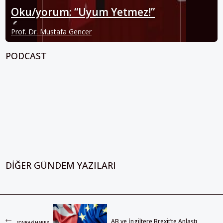
Oku/yorum: “Uyum Yetmez!”
Prof. Dr. Mustafa Gencer
PODCAST
DIĞER GÜNDEM YAZILARI
AB ve İngiltere Brexit’te Anlaştı
SONRAKI HABER