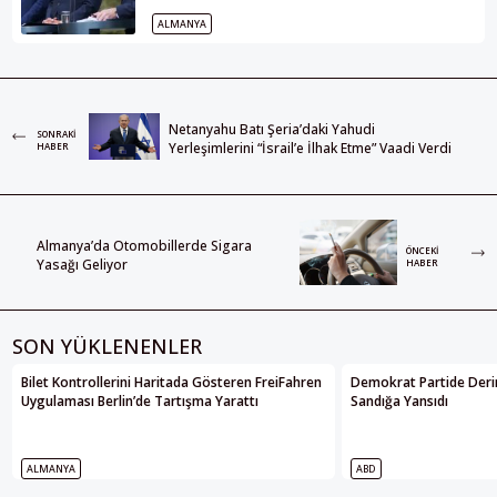
ALMANYA
Netanyahu Batı Şeria’daki Yahudi
SONRAKI
Yerleşimlerini “İsrail’e İlhak Etme” Vaadi Verdi
HABER
Almanya’da Otomobillerde Sigara
ÖNCEKI
Yasağı Geliyor
HABER
SON YÜKLENENLER
Bilet Kontrollerini Haritada Gösteren FreiFahren
Demokrat Partide Deri
Uygulaması Berlin’de Tartışma Yarattı
Sandığa Yansıdı
ALMANYA
ABD