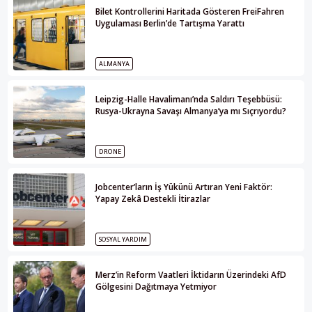
Bilet Kontrollerini Haritada Gösteren FreiFahren
Uygulaması Berlin’de Tartışma Yarattı
ALMANYA
Leipzig-Halle Havalimanı’nda Saldırı Teşebbüsü:
Rusya-Ukrayna Savaşı Almanya’ya mı Sıçrıyordu?
DRONE
Jobcenter’ların İş Yükünü Artıran Yeni Faktör:
Yapay Zekâ Destekli İtirazlar
SOSYAL YARDIM
Merz’in Reform Vaatleri İktidarın Üzerindeki AfD
Gölgesini Dağıtmaya Yetmiyor