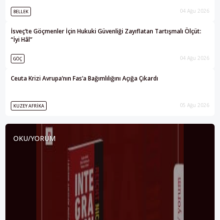
04 Ağu 2026
BELLEK
İsveç’te Göçmenler İçin Hukuki Güvenliği Zayıflatan Tartışmalı Ölçüt:
“İyi Hâl”
04 Ağu 2026
GÖÇ
Ceuta Krizi Avrupa’nın Fas’a Bağımlılığını Açığa Çıkardı
05 Ağu 2026
KUZEY AFRIKA
OKU/YORUM