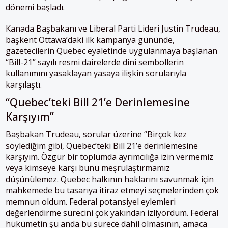
dönemi başladı.
Kanada Başbakanı ve Liberal Parti Lideri Justin Trudeau
,
başkent Ottawa’daki ilk kampanya gününde,
gazetecilerin Quebec eyaletinde uygulanmaya başlanan
“Bill-21” sayılı resmi dairelerde dini sembollerin
kullanımını yasaklayan yasaya ilişkin sorularıyla
karşılaştı.
“Quebec’teki Bill 21’e Derinlemesine
Karşıyım”
Başbakan Trudeau, sorular üzerine “Birçok kez
söylediğim gibi, Quebec’teki
Bill 21
’e derinlemesine
karşıyım. Özgür bir toplumda ayrımcılığa izin vermemiz
veya kimseye karşı bunu meşrulaştırmamız
düşünülemez. Quebec halkının haklarını savunmak için
mahkemede bu tasarıya itiraz etmeyi seçmelerinden çok
memnun oldum. Federal potansiyel eylemleri
değerlendirme sürecini çok yakından izliyordum. Federal
hükümetin şu anda bu sürece dahil olmasının, amaca