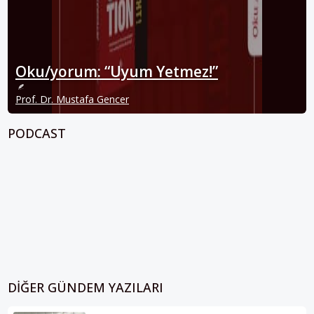
Oku/yorum: “Uyum Yetmez!”
Prof. Dr. Mustafa Gencer
PODCAST
DIĞER GÜNDEM YAZILARI