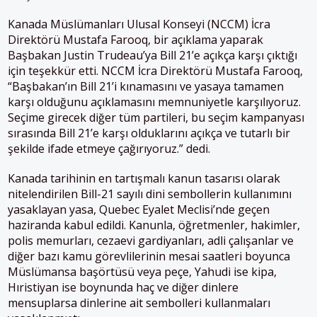
Kanada Müslümanları Ulusal Konseyi (NCCM) İcra
Direktörü Mustafa Farooq, bir açıklama yaparak
Başbakan Justin Trudeau’ya Bill 21’e açıkça karşı çıktığı
için teşekkür etti. NCCM İcra Direktörü Mustafa Farooq,
“Başbakan’ın Bill 21’i kınamasını ve yasaya tamamen
karşı olduğunu açıklamasını memnuniyetle karşılıyoruz.
Seçime girecek diğer tüm partileri, bu seçim kampanyası
sırasında Bill 21’e karşı olduklarını açıkça ve tutarlı bir
şekilde ifade etmeye çağırıyoruz.” dedi.
Kanada tarihinin en tartışmalı kanun tasarısı olarak
nitelendirilen Bill-21 sayılı dini sembollerin kullanımını
yasaklayan yasa, Quebec Eyalet Meclisi’nde geçen
haziranda kabul edildi. Kanunla, öğretmenler, hakimler,
polis memurları, cezaevi gardiyanları, adli çalışanlar ve
diğer bazı kamu görevlilerinin mesai saatleri boyunca
Müslümansa başörtüsü veya peçe, Yahudi ise kipa,
Hıristiyan ise boynunda haç ve diğer dinlere
mensuplarsa dinlerine ait sembolleri kullanmaları