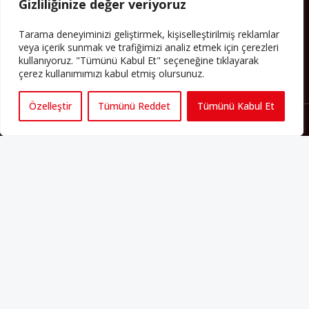
Gizliliğinize değer veriyoruz
PERSPEKTIF’I SOSYAL MEDYADA TAKIP EDEBILIRSINIZ
Tarama deneyiminizi geliştirmek, kişiselleştirilmiş reklamlar
veya içerik sunmak ve trafiğimizi analiz etmek için çerezleri
kullanıyoruz. "Tümünü Kabul Et" seçeneğine tıklayarak
çerez kullanımımızı kabul etmiş olursunuz.
Özelleştir
Tümünü Reddet
Tümünü Kabul Et
Künye
Yorum Kuralları
Abonelik
İletişim
Hakkımızda