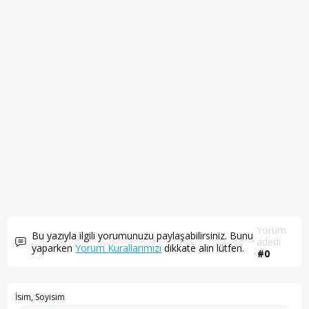
Yorum
Bu yazıyla ilgili yorumunuzu paylaşabilirsiniz. Bunu
adedi
yaparken
Yorum Kurallarımızı
dikkate alın lütfen.
#0
İsim, Soyisim