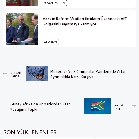
SOSYAL YARDIM
Merz’in Reform Vaatleri İktidarın Üzerindeki AfD
Gölgesini Dağıtmaya Yetmiyor
ALMANYA
Mülteciler Ve Sığınmacılar Pandemide Artan
SONRAKI
Ayrımcılıkla Karşı Karşıya
HABER
Güney Afrika’da Hoparlörden Ezan
ÖNCEKI
Yasağına Tepki
HABER
SON YÜKLENENLER