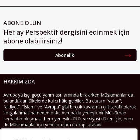
ABONE OLUN
Her ay Perspektif dergisini edinmek için
abone olabilirsiniz!
Abonelik
HAKKIMIZDA
Avrupa’ya işçi göçü yarım asrı ardında bırakırken Müslümanlar da
bulundukları ülkelerde kalıcı hâle geldiler. Bu durum “vatan”,
“aidiyet”, “İslam” ve “Avrupa” gibi birçok kavramın çift taraflı olarak
sorgulanmasına neden oldu. Avrupa’da yerleşik bir Müslüman
cemaatin oluşması, hem yerleşik kültür ve siyasi düzen için, hem
de Müslümanlar için yeni sorulara da kapı araladı.
Yazının devamı