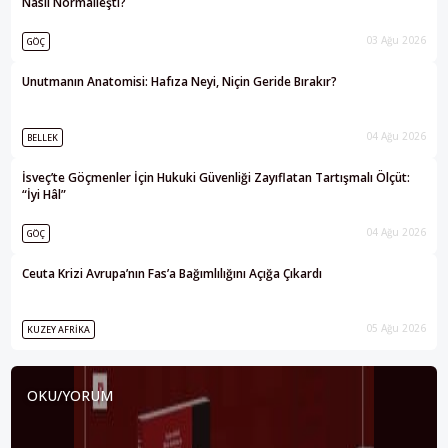
Nasıl Normalleşti?
03 Ağu 2026
GÖÇ
Unutmanın Anatomisi: Hafıza Neyi, Niçin Geride Bırakır?
04 Ağu 2026
BELLEK
İsveç’te Göçmenler İçin Hukuki Güvenliği Zayıflatan Tartışmalı Ölçüt:
“İyi Hâl”
04 Ağu 2026
GÖÇ
Ceuta Krizi Avrupa’nın Fas’a Bağımlılığını Açığa Çıkardı
05 Ağu 2026
KUZEY AFRIKA
OKU/YORUM