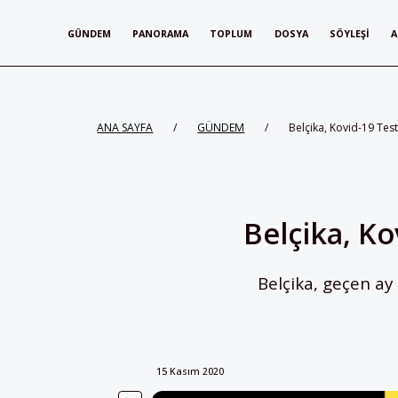
GÜNDEM
PANORAMA
TOPLUM
DOSYA
SÖYLEŞI
A
ANA SAYFA
/
GÜNDEM
/
Belçika, Kovid-19 Tes
Belçika, Ko
Belçika, geçen a
15 Kasım 2020