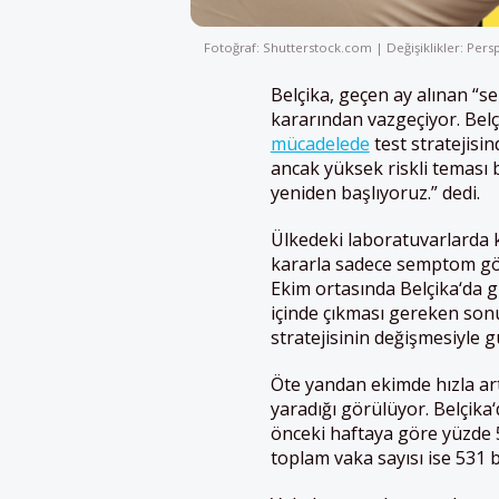
Fotoğraf: Shutterstock.com | Değişiklikler: Persp
Belçika
, geçen ay alınan “
kararından vazgeçiyor.
Belç
mücadelede
test stratejisi
ancak yüksek riskli teması 
yeniden başlıyoruz.” dedi.
Ülkedeki laboratuvarlarda 
kararla sadece semptom göst
Ekim ortasında
Belçika
‘da 
içinde çıkması gereken son
stratejisinin değişmesiyle g
Öte yandan ekimde hızla art
yaradığı görülüyor.
Belçika
önceki haftaya göre yüzde 
toplam vaka sayısı ise 531 b