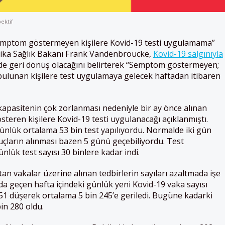
ektif
semptom göstermeyen kişilere Kovid-19 testi uygulamama”
ika
Sağlık Bakanı Frank Vandenbroucke,
Kovid-19 salgınıyla
nde geri dönüş olacağını belirterek “Semptom göstermeyen;
bulunan kişilere test uygulamaya gelecek haftadan itibaren
kapasitenin çok zorlanması nedeniyle bir ay önce alınan
eren kişilere Kovid-19 testi uygulanacağı açıklanmıştı.
günlük ortalama 53 bin test yapılıyordu. Normalde iki gün
uçların alınması bazen 5 günü geçebiliyordu. Test
ünlük test sayısı 30 binlere kadar indi.
an vakalar üzerine alınan tedbirlerin sayıları azaltmada işe
‘da geçen hafta içindeki günlük yeni Kovid-19 vaka sayısı
51 düşerek ortalama 5 bin 245’e geriledi. Bugüne kadarki
in 280 oldu.