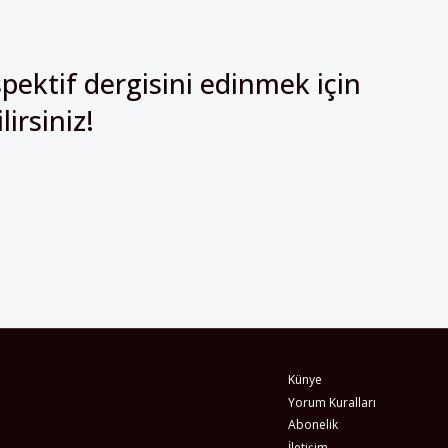
pektif dergisini edinmek için
irsiniz!
Künye
Yorum Kuralları
Abonelik
İletişim