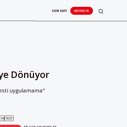
SON SAYI
ABONELIK
kiye Dönüyor
testi uygulamama"
-19
TEST
EN ÇOK OKUNANLAR