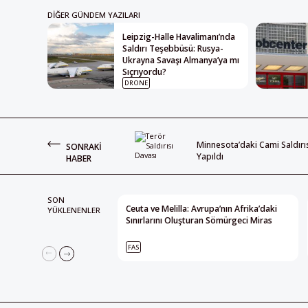
DIĞER GÜNDEM YAZILARI
Leipzig-Halle Havalimanı’nda
Saldırı Teşebbüsü: Rusya-
Ukrayna Savaşı Almanya’ya mı
Sıçrıyordu?
DRONE
Minnesota’daki Cami Saldırı
SONRAKI
Yapıldı
HABER
SON
Ceuta ve Melilla: Avrupa’nın Afrika’daki
YÜKLENENLER
Sınırlarını Oluşturan Sömürgeci Miras
FAS