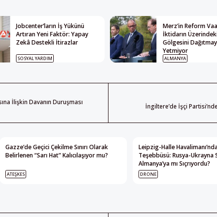
Jobcenter’ların İş Yükünü
Merz’in Reform Vaat
Artıran Yeni Faktör: Yapay
İktidarın Üzerindek
Zekâ Destekli İtirazlar
Gölgesini Dağıtma
Yetmiyor
SOSYAL YARDIM
ALMANYA
sına İlişkin Davanın Duruşması
İngiltere’de İşçi Partisi’n
Gazze’de Geçici Çekilme Sınırı Olarak
Leipzig-Halle Havalimanı’nda
Belirlenen “Sarı Hat” Kalıcılaşıyor mu?
Teşebbüsü: Rusya-Ukrayna 
Almanya’ya mı Sıçrıyordu?
ATEŞKES
DRONE