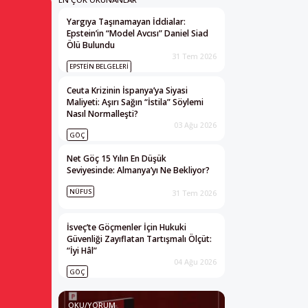
Yargıya Taşınamayan İddialar:
Epstein’in “Model Avcısı” Daniel Siad
Ölü Bulundu
31 Tem 2026
EPSTEIN BELGELERI
Ceuta Krizinin İspanya’ya Siyasi
Maliyeti: Aşırı Sağın “İstila” Söylemi
Nasıl Normalleşti?
03 Ağu 2026
GÖÇ
Net Göç 15 Yılın En Düşük
Seviyesinde: Almanya’yı Ne Bekliyor?
NÜFUS
31 Tem 2026
İsveç’te Göçmenler İçin Hukuki
Güvenliği Zayıflatan Tartışmalı Ölçüt:
“İyi Hâl”
04 Ağu 2026
GÖÇ
OKU/YORUM