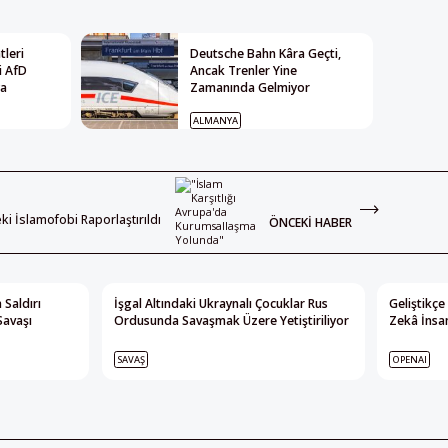
leri
Deutsche Bahn Kâra Geçti,
i AfD
Ancak Trenler Yine
ya
Zamanında Gelmiyor
ALMANYA
deki İslamofobi Raporlaştırıldı
ÖNCEKI HABER
 Saldırı
İşgal Altındaki Ukraynalı Çocuklar Rus
Geliştikçe
Savaşı
Ordusunda Savaşmak Üzere Yetiştiriliyor
Zekâ İnsan
SAVAŞ
OPENAI