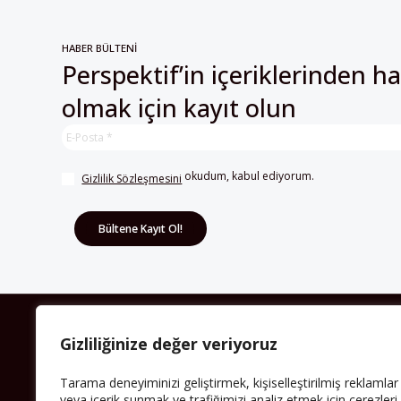
HABER BÜLTENİ
Perspektif’in içeriklerinden h
olmak için kayıt olun
 okudum, kabul ediyorum.
Gizlilik Sözleşmesini
HAKKIMIZDA
Gizliliğinize değer veriyoruz
Avrupa’ya işçi göçü yarım asrı ardında bırakırken
Tarama deneyiminizi geliştirmek, kişiselleştirilmiş reklamlar
Müslümanlar da bulundukları ülkelerde kalıcı hâle
veya içerik sunmak ve trafiğimizi analiz etmek için çerezleri
geldiler. Bu durum “vatan”, “aidiyet”, “İslam” ve “Avrupa”