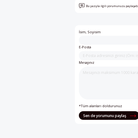
Bu yazıyla ilgili yorumunuzu paylaşab
İsim, Soyisim
E-Posta
Mesajınız
*Tüm alanları doldurunuz
Sen de yorumunu paylaş