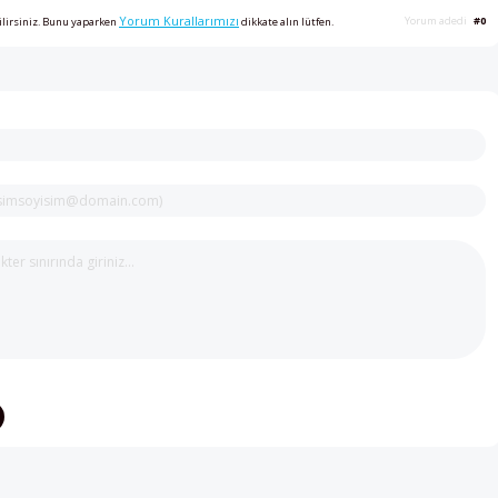
Yorum Kurallarımızı
Yorum adedi
#0
ilirsiniz. Bunu yaparken
dikkate alın lütfen.