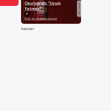
Oku/yorum: “Uyum
Yetmez!”
Prof. Dr. Mustafa Gencer
PODCAST