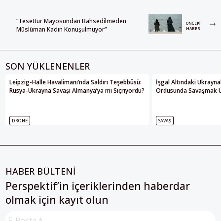
“Tesettür Mayosundan Bahsedilmeden
ÖNCEKI
Müslüman Kadın Konuşulmuyor”
HABER
SON YÜKLENENLER
Leipzig-Halle Havalimanı’nda Saldırı Teşebbüsü:
İşgal Altındaki Ukrayna
Rusya-Ukrayna Savaşı Almanya’ya mı Sıçrıyordu?
Ordusunda Savaşmak Üze
DRONE
SAVAŞ
HABER BÜLTENİ
Perspektif’in içeriklerinden haberdar
olmak için kayıt olun