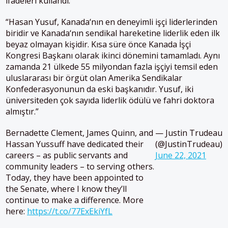
ifadeleri kullandı:
“Hasan Yusuf,
Kanada
‘nın en deneyimli işçi liderlerinden
biridir ve
Kanada
‘nın sendikal hareketine liderlik eden ilk
beyaz olmayan kişidir. Kısa süre önce
Kanada
İşçi
Kongresi Başkanı olarak ikinci dönemini tamamladı. Aynı
zamanda 21 ülkede 55 milyondan fazla işçiyi temsil eden
uluslararası bir örgüt olan Amerika Sendikalar
Konfederasyonunun da eski başkanıdır. Yusuf, iki
üniversiteden çok sayıda liderlik ödülü ve fahri doktora
almıştır.”
Bernadette Clement, James Quinn, and
— Justin Trudeau
Hassan Yussuff have dedicated their
(@JustinTrudeau)
careers – as public servants and
June 22, 2021
community leaders – to serving others.
Today, they have been appointed to
the Senate, where I know they’ll
continue to make a difference. More
here:
https://t.co/77ExEkiYfL