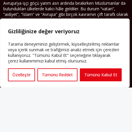
Avrupa’ya işçi göçü yarım asrı ardında bırakırken Müslümanlar da
bulundukları ülkelerde kalıcı hâle geldiler. Bu durum “vatan”,
“aidiyet”, “İslam” ve “Avrupa” gibi birçok kavramın çift taraflı olarak
sorgulanmasına neden oldu. Avrupa’da yerleşik bir Müslüman
cemaatin oluşması, hem yerleşik kültür ve siyasi düzen için, hem
Gizliliğinize değer veriyoruz
de Müslümanlar için yeni sorulara da kapı araladı.
Yazının devamı
Tarama deneyiminizi geliştirmek, kişiselleştirilmiş reklamlar
veya içerik sunmak ve trafiğimizi analiz etmek için çerezleri
kullanıyoruz. "Tümünü Kabul Et" seçeneğine tıklayarak
PERSPEKTIF’I SOSYAL MEDYADA TAKIP EDEBILIRSINIZ
çerez kullanımımızı kabul etmiş olursunuz.
Özelleştir
Tümünü Reddet
Tümünü Kabul Et