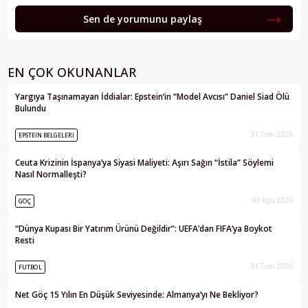
Sen de yorumunu paylaş
EN ÇOK OKUNANLAR
Yargıya Taşınamayan İddialar: Epstein’in “Model Avcısı” Daniel Siad Ölü
Bulundu
31 Tem 2026
EPSTEIN BELGELERI
Ceuta Krizinin İspanya’ya Siyasi Maliyeti: Aşırı Sağın “İstila” Söylemi
Nasıl Normalleşti?
03 Ağu 2026
GÖÇ
“Dünya Kupası Bir Yatırım Ürünü Değildir”: UEFA’dan FIFA’ya Boykot
Resti
31 Tem 2026
FUTBOL
Net Göç 15 Yılın En Düşük Seviyesinde: Almanya’yı Ne Bekliyor?