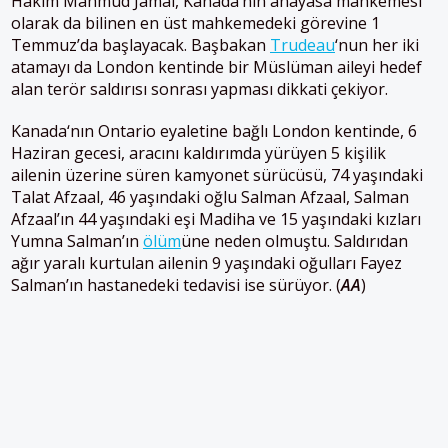
Hakim Mahmud Jamal,
Kanada
‘nın anayasa mahkemesi
olarak da bilinen en üst mahkemedeki görevine 1
Temmuz’da başlayacak. Başbakan
Trudeau
‘nun her iki
atamayı da London kentinde bir Müslüman aileyi hedef
alan terör saldırısı sonrası yapması dikkati çekiyor.
Kanada
‘nın Ontario eyaletine bağlı London kentinde, 6
Haziran gecesi, aracını kaldırımda yürüyen 5 kişilik
ailenin üzerine süren kamyonet sürücüsü, 74 yaşındaki
Talat Afzaal, 46 yaşındaki oğlu Salman Afzaal, Salman
Afzaal’ın 44 yaşındaki eşi Madiha ve 15 yaşındaki kızları
Yumna Salman’ın
ölüm
üne neden olmuştu. Saldırıdan
ağır yaralı kurtulan ailenin 9 yaşındaki oğulları Fayez
Salman’ın hastanedeki tedavisi ise sürüyor. (
AA
)