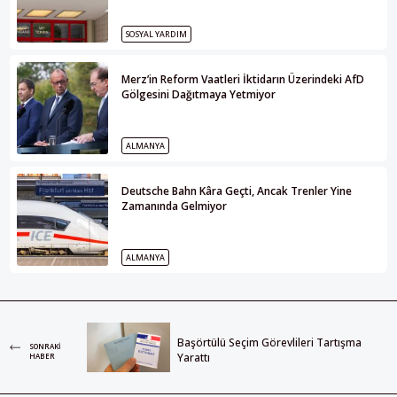
SOSYAL YARDIM
Merz’in Reform Vaatleri İktidarın Üzerindeki AfD
Gölgesini Dağıtmaya Yetmiyor
ALMANYA
Deutsche Bahn Kâra Geçti, Ancak Trenler Yine
Zamanında Gelmiyor
ALMANYA
Başörtülü Seçim Görevlileri Tartışma
SONRAKI
Yarattı
HABER