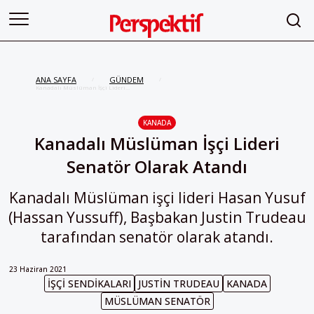
ANA SAYFA
GÜNDEM
/
/
Kanadalı Müslüman İşçi Lideri
Senatör Olarak Atandı
KANADA
Kanadalı Müslüman İşçi Lideri
Senatör Olarak Atandı
Kanadalı Müslüman işçi lideri Hasan Yusuf
(Hassan Yussuff), Başbakan Justin Trudeau
tarafından senatör olarak atandı.
23 Haziran 2021
IŞÇI SENDIKALARI
JUSTIN TRUDEAU
KANADA
MÜSLÜMAN SENATÖR