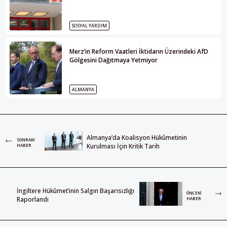
SOSYAL YARDIM
Merz’in Reform Vaatleri İktidarın Üzerindeki AfD
Gölgesini Dağıtmaya Yetmiyor
ALMANYA
Almanya’da Koalisyon Hükûmetinin
SONRAKI
Kurulması İçin Kritik Tarih
HABER
İngiltere Hükûmet’inin Salgın Başarısızlığı
ÖNCEKI
Raporlandı
HABER