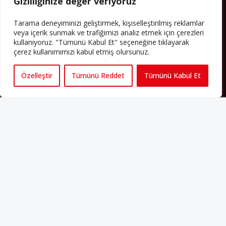
Gizliliğinize değer veriyoruz
Yazının devamı
Tarama deneyiminizi geliştirmek, kişiselleştirilmiş reklamlar
veya içerik sunmak ve trafiğimizi analiz etmek için çerezleri
PERSPEKTIF’I SOSYAL MEDYADA TAKIP EDEBILIRSINIZ
kullanıyoruz. "Tümünü Kabul Et" seçeneğine tıklayarak
çerez kullanımımızı kabul etmiş olursunuz.
Özelleştir
Tümünü Reddet
Tümünü Kabul Et
Künye
Yorum Kuralları
Abonelik
İletişim