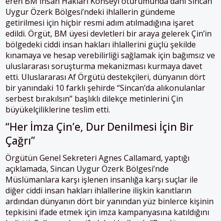
eren BM İnsan Hakları Konseyi oturumunda dahi Sincan
Uygur Özerk Bölgesi’ndeki ihlallerin gündeme
getirilmesi için hiçbir resmi adım atılmadığına işaret
edildi. Örgüt, BM üyesi devletleri bir araya gelerek Çin’in
bölgedeki ciddi insan hakları ihlallerini güçlü şekilde
kınamaya ve hesap verebilirliği sağlamak için bağımsız ve
uluslararası soruşturma mekanizması kurmaya davet
etti. Uluslararası Af Örgütü destekçileri, dünyanın dört
bir yanındaki 10 farklı şehirde “Sincan’da alıkonulanlar
serbest bırakılsın” başlıklı dilekçe metinlerini Çin
büyükelçiliklerine teslim etti.
“Her İmza Çin’e, Dur Denilmesi İçin Bir
Çağrı”
Örgütün Genel Sekreteri Agnes Callamard, yaptığı
açıklamada, Sincan Uygur Özerk Bölgesi’nde
Müslümanlara karşı işlenen insanlığa karşı suçlar ile
diğer ciddi insan hakları ihlallerine ilişkin kanıtların
ardından dünyanın dört bir yanından yüz binlerce kişinin
tepkisini ifade etmek için imza kampanyasına katıldığını