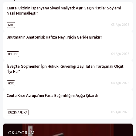
Ceuta Krizinin İspanya’ya Siyasi Maliyeti: Aşırı Sağın “İstila” Söylemi
Nasıl Normalleşti?
03 Ağu 2026
GÖÇ
Unutmanın Anatomisi: Hafıza Neyi, Niçin Geride Bırakır?
04 Ağu 2026
BELLEK
İsveç’te Göçmenler İçin Hukuki Güvenliği Zayıflatan Tartışmalı Ölçüt:
“İyi Hâl”
04 Ağu 2026
GÖÇ
Ceuta Krizi Avrupa’nın Fas’a Bağımlılığını Açığa Çıkardı
05 Ağu 2026
KUZEY AFRIKA
OKU/YORUM