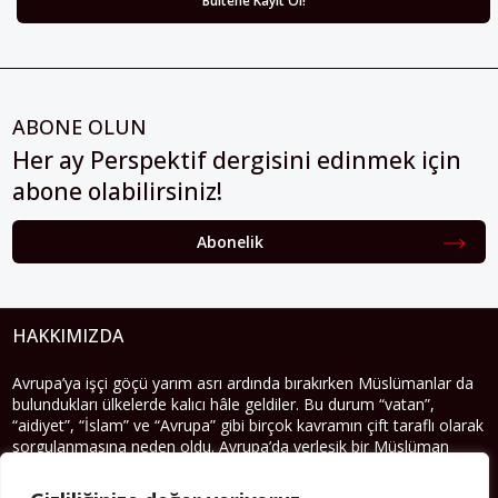
ABONE OLUN
Her ay Perspektif dergisini edinmek için
abone olabilirsiniz!
Abonelik
HAKKIMIZDA
Avrupa’ya işçi göçü yarım asrı ardında bırakırken Müslümanlar da
bulundukları ülkelerde kalıcı hâle geldiler. Bu durum “vatan”,
“aidiyet”, “İslam” ve “Avrupa” gibi birçok kavramın çift taraflı olarak
sorgulanmasına neden oldu. Avrupa’da yerleşik bir Müslüman
cemaatin oluşması, hem yerleşik kültür ve siyasi düzen için, hem
de Müslümanlar için yeni sorulara da kapı araladı.