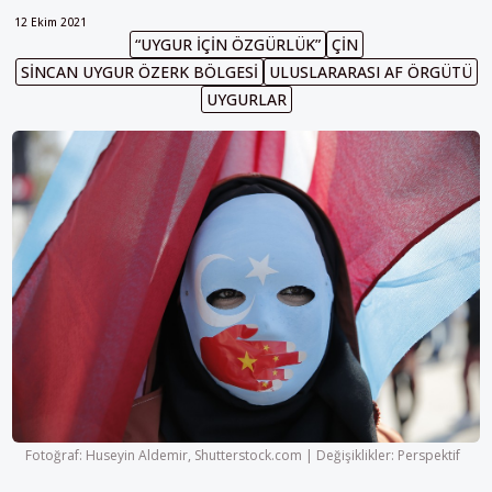
12 Ekim 2021
“UYGUR IÇIN ÖZGÜRLÜK”
ÇIN
SINCAN UYGUR ÖZERK BÖLGESI
ULUSLARARASI AF ÖRGÜTÜ
UYGURLAR
Fotoğraf: Huseyin Aldemir, Shutterstock.com | Değişiklikler: Perspektif