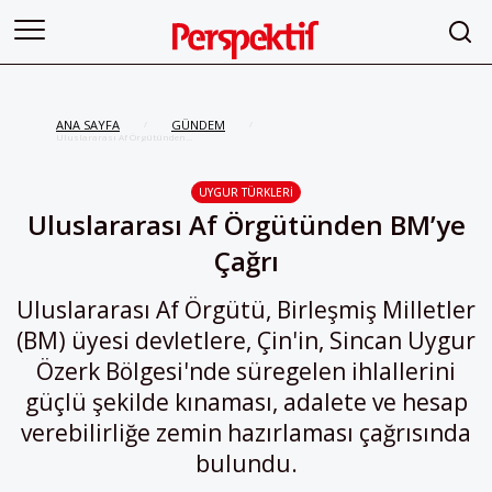
ANA SAYFA
GÜNDEM
/
/
Uluslararası Af Örgütünden
BM’ye Çağrı
UYGUR TÜRKLERI
Uluslararası Af Örgütünden BM’ye
Çağrı
Uluslararası Af Örgütü, Birleşmiş Milletler
(BM) üyesi devletlere, Çin'in, Sincan Uygur
Özerk Bölgesi'nde süregelen ihlallerini
güçlü şekilde kınaması, adalete ve hesap
verebilirliğe zemin hazırlaması çağrısında
bulundu.