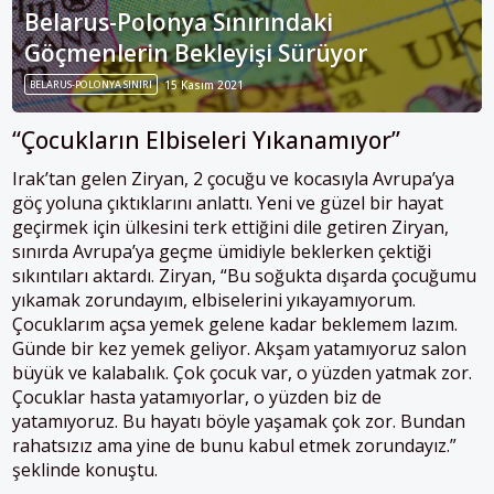
Belarus-Polonya Sınırındaki
Göçmenlerin Bekleyişi Sürüyor
BELARUS-POLONYA SINIRI
15 Kasım 2021
“Çocukların Elbiseleri Yıkanamıyor”
Irak’tan gelen Ziryan, 2 çocuğu ve kocasıyla Avrupa’ya
göç yoluna çıktıklarını anlattı. Yeni ve güzel bir hayat
geçirmek için ülkesini terk ettiğini dile getiren Ziryan,
sınırda Avrupa’ya geçme ümidiyle beklerken çektiği
sıkıntıları aktardı.
Ziryan, “Bu soğukta dışarda çocuğumu
yıkamak zorundayım, elbiselerini yıkayamıyorum.
Çocuklarım açsa yemek gelene kadar beklemem lazım.
Günde bir kez yemek geliyor. Akşam yatamıyoruz salon
büyük ve kalabalık. Çok çocuk var, o yüzden yatmak zor.
Çocuklar hasta yatamıyorlar, o yüzden biz de
yatamıyoruz. Bu hayatı böyle yaşamak çok zor. Bundan
rahatsızız ama yine de bunu kabul etmek zorundayız.”
şeklinde konuştu.