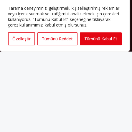
HAKKIMIZDA
Tarama deneyiminizi geliştirmek, kişiselleştirilmiş reklamlar
veya içerik sunmak ve trafiğimizi analiz etmek için çerezleri
Avrupa’ya işçi göçü yarım asrı ardında bırakırken Müslümanlar da
kullanıyoruz. "Tümünü Kabul Et" seçeneğine tıklayarak
bulundukları ülkelerde kalıcı hâle geldiler. Bu durum “vatan”,
çerez kullanımımızı kabul etmiş olursunuz.
“aidiyet”, “İslam” ve “Avrupa” gibi birçok kavramın çift taraflı olarak
sorgulanmasına neden oldu. Avrupa’da yerleşik bir Müslüman
cemaatin oluşması, hem yerleşik kültür ve siyasi düzen için, hem
Özelleştir
Tümünü Reddet
Tümünü Kabul Et
de Müslümanlar için yeni sorulara da kapı araladı.
Yazının devamı
PERSPEKTIF’I SOSYAL MEDYADA TAKIP EDEBILIRSINIZ