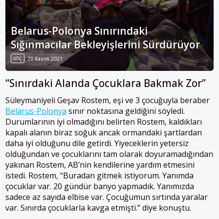
Belarus-Polonya Sınırındaki
Sığınmacılar Bekleyişlerini Sürdürüyor
GÖÇ
20 Kasım 2021
“Sınırdaki Alanda Çocuklara Bakmak Zor”
Süleymaniyeli Geşav Rostem, eşi ve 3 çocuğuyla beraber
Belarus-Polonya
sınır noktasına geldiğini söyledi.
Durumlarının iyi olmadığını belirten Rostem, kaldıkları
kapalı alanın biraz soğuk ancak ormandaki şartlardan
daha iyi olduğunu dile getirdi.
Yiyeceklerin yetersiz
olduğundan ve çocuklarını tam olarak doyuramadığından
yakınan Rostem, AB’nin kendilerine yardım etmesini
istedi.
Rostem, “Buradan gitmek istiyorum. Yanımda
çocuklar var. 20 gündür banyo yapmadık. Yanımızda
sadece az sayıda elbise var. Çocuğumun sırtında yaralar
var. Sınırda çocuklarla kavga etmişti.” diye konuştu.