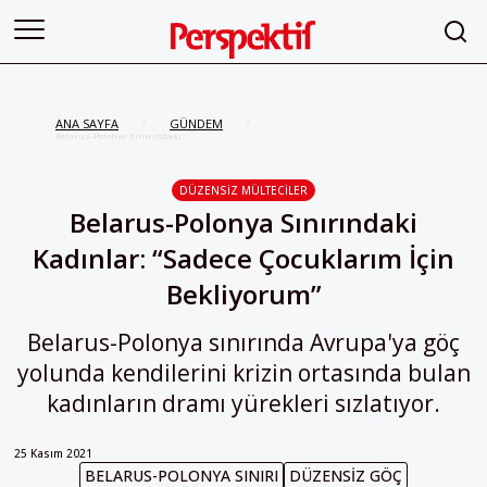
ANA SAYFA
GÜNDEM
/
/
Belarus-Polonya Sınırındaki
Kadınlar: “Sadece Çocuklarım İçin
Bekliyorum”
DÜZENSIZ MÜLTECILER
Belarus-Polonya Sınırındaki
Kadınlar: “Sadece Çocuklarım İçin
Bekliyorum”
Belarus-Polonya sınırında Avrupa'ya göç
yolunda kendilerini krizin ortasında bulan
kadınların dramı yürekleri sızlatıyor.
25 Kasım 2021
BELARUS-POLONYA SINIRI
DÜZENSIZ GÖÇ