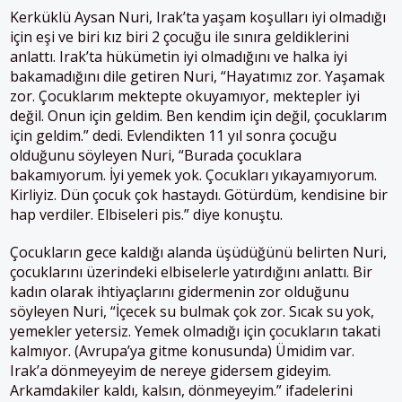
Kerküklü Aysan Nuri, Irak’ta yaşam koşulları iyi olmadığı
için eşi ve biri kız biri 2 çocuğu ile sınıra geldiklerini
anlattı.
Irak’ta hükümetin iyi olmadığını ve halka iyi
bakamadığını dile getiren Nuri, “Hayatımız zor. Yaşamak
zor. Çocuklarım mektepte okuyamıyor, mektepler iyi
değil. Onun için geldim. Ben kendim için değil, çocuklarım
için geldim.” dedi.
Evlendikten 11 yıl sonra çocuğu
olduğunu söyleyen Nuri, “Burada çocuklara
bakamıyorum. İyi yemek yok. Çocukları yıkayamıyorum.
Kirliyiz. Dün çocuk çok hastaydı. Götürdüm, kendisine bir
hap verdiler. Elbiseleri pis.” diye konuştu.
Çocukların gece kaldığı alanda üşüdüğünü belirten Nuri,
çocuklarını üzerindeki elbiselerle yatırdığını anlattı. Bir
kadın olarak ihtiyaçlarını gidermenin zor olduğunu
söyleyen Nuri, “İçecek su bulmak çok zor. Sıcak su yok,
yemekler yetersiz. Yemek olmadığı için çocukların takati
kalmıyor. (Avrupa’ya gitme konusunda) Ümidim var.
Irak’a dönmeyeyim de nereye gidersem gideyim.
Arkamdakiler kaldı, kalsın, dönmeyeyim.” ifadelerini